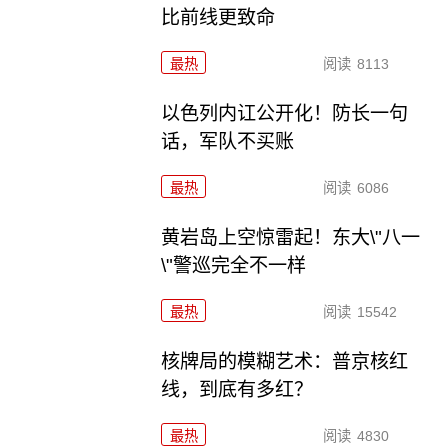
比前线更致命
最热
阅读
8113
以色列内讧公开化！防长一句
话，军队不买账
最热
阅读
6086
黄岩岛上空惊雷起！东大\"八一
\"警巡完全不一样
最热
阅读
15542
核牌局的模糊艺术：普京核红
线，到底有多红？
最热
阅读
4830