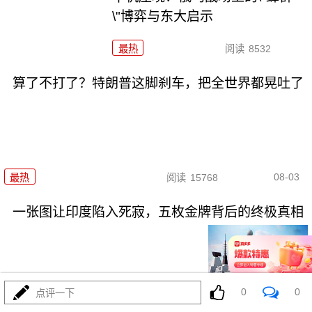
\"博弈与东大启示
最热
阅读
8532
算了不打了？特朗普这脚刹车，把全世界都晃吐了
08-03
最热
阅读
15768
一张图让印度陷入死寂，五枚金牌背后的终极真相
0
0
点评一下
08-03
最热
阅读
10966