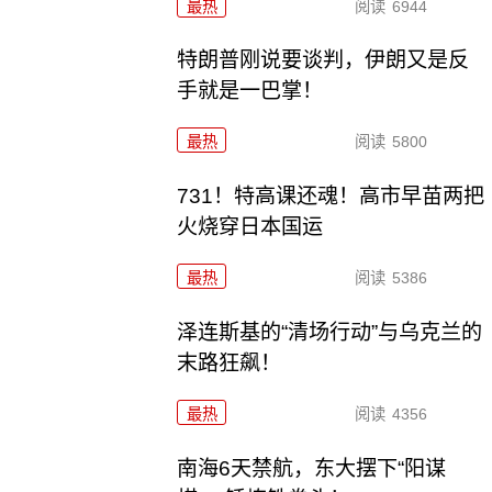
最热
阅读
6944
特朗普刚说要谈判，伊朗又是反
手就是一巴掌！
最热
阅读
5800
731！特高课还魂！高市早苗两把
火烧穿日本国运
最热
阅读
5386
泽连斯基的“清场行动”与乌克兰的
末路狂飙！
最热
阅读
4356
南海6天禁航，东大摆下“阳谋