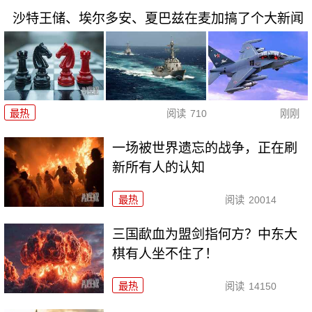
沙特王储、埃尔多安、夏巴兹在麦加搞了个大新闻
最热
阅读
710
刚刚
一场被世界遗忘的战争，正在刷
新所有人的认知
最热
阅读
20014
三国歃血为盟剑指何方？中东大
棋有人坐不住了！
最热
阅读
14150