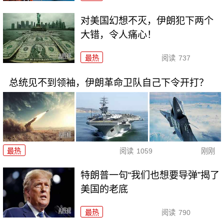
对美国幻想不灭，伊朗犯下两个
大错，令人痛心！
最热
阅读
737
总统见不到领袖，伊朗革命卫队自己下令开打？
最热
阅读
1059
刚刚
特朗普一句“我们也想要导弹”揭了
美国的老底
最热
阅读
790