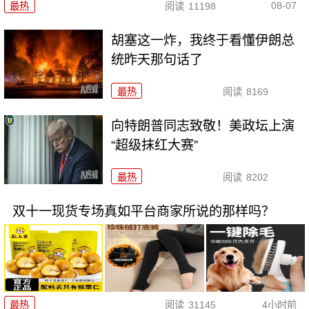
08-07
最热
阅读
11198
胡塞这一炸，我终于看懂伊朗总
统昨天那句话了
最热
阅读
8169
向特朗普同志致敬！美政坛上演
“超级抹红大赛”
最热
阅读
8202
双十一现货专场真如平台商家所说的那样吗？
最热
阅读
31145
4小时前