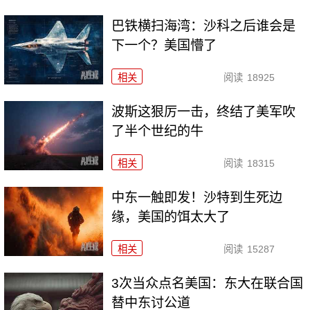
巴铁横扫海湾：沙科之后谁会是
下一个？美国懵了
相关
阅读
18925
波斯这狠厉一击，终结了美军吹
了半个世纪的牛
相关
阅读
18315
中东一触即发！沙特到生死边
缘，美国的饵太大了
相关
阅读
15287
3次当众点名美国：东大在联合国
替中东讨公道