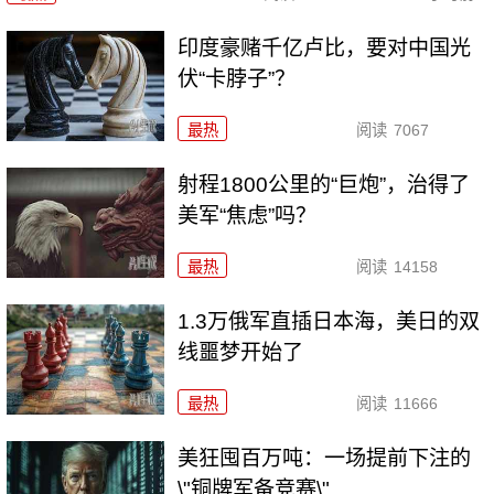
印度豪赌千亿卢比，要对中国光
伏“卡脖子”？
最热
阅读
7067
射程1800公里的“巨炮”，治得了
美军“焦虑”吗？
最热
阅读
14158
1.3万俄军直插日本海，美日的双
线噩梦开始了
最热
阅读
11666
美狂囤百万吨：一场提前下注的
\"铜牌军备竞赛\"