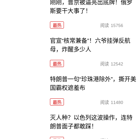
刚刚，普京被逼亮出底牌！俄罗
斯要干大事了！
最热
阅读
15756
官宣“核常兼备”！六爷挂弹反航
母，炸醒多少人
最热
阅读
12542
特朗普一句“珍珠港除外”，撕开美
国霸权遮羞布
最热
阅读
11480
灭人种？以色列这波操作，连特
朗普面子都敢踩！