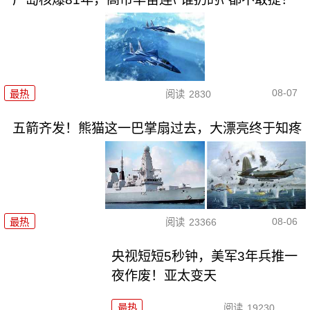
08-07
最热
阅读
2830
五箭齐发！熊猫这一巴掌扇过去，大漂亮终于知疼
08-06
最热
阅读
23366
央视短短5秒钟，美军3年兵推一
夜作废！亚太变天
最热
阅读
19230