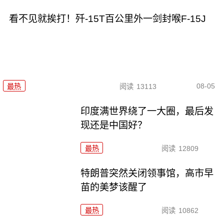
看不见就挨打！歼-15T百公里外一剑封喉F-15J
08-05
最热
阅读
13113
印度满世界绕了一大圈，最后发
现还是中国好？
最热
阅读
12809
特朗普突然关闭领事馆，高市早
苗的美梦该醒了
最热
阅读
10862