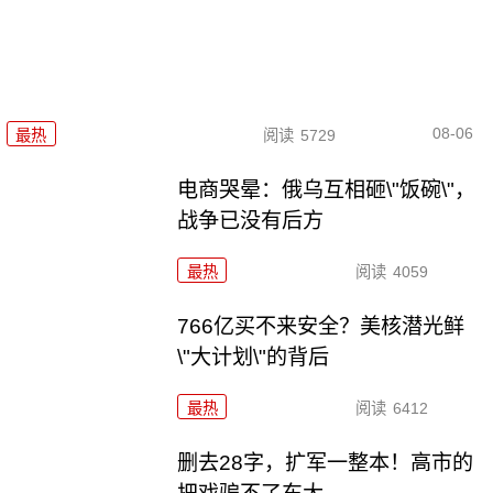
08-06
最热
阅读
5729
电商哭晕：俄乌互相砸\"饭碗\"，
战争已没有后方
最热
阅读
4059
766亿买不来安全？美核潜光鲜
\"大计划\"的背后
最热
阅读
6412
删去28字，扩军一整本！高市的