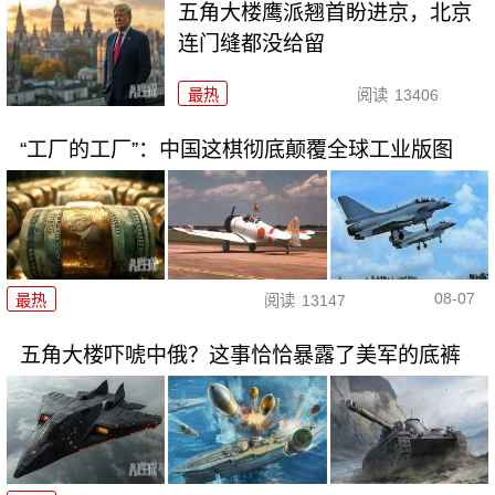
五角大楼鹰派翘首盼进京，北京
连门缝都没给留
最热
阅读
13406
“工厂的工厂”：中国这棋彻底颠覆全球工业版图
08-07
最热
阅读
13147
五角大楼吓唬中俄？这事恰恰暴露了美军的底裤