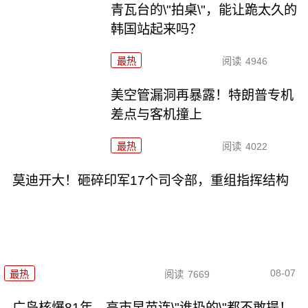
青瓦台的\"拍桌\"，能让跪太久的
韩国站起来吗？
最热
阅读
4946
美空管漏洞再暴露！特朗普专机
差点与客机撞上
最热
阅读
4022
莫迪开大！砸碎印军17个司令部，重组指挥结构
08-07
最热
阅读
7669
广岛核爆81年，高市早苗连\"谁扔的\"都不敢提！