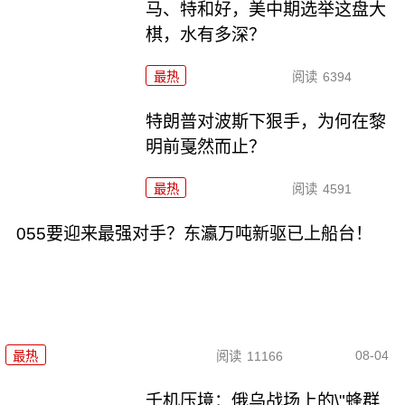
马、特和好，美中期选举这盘大
棋，水有多深？
最热
阅读
6394
特朗普对波斯下狠手，为何在黎
明前戛然而止？
最热
阅读
4591
055要迎来最强对手？东瀛万吨新驱已上船台！
08-04
最热
阅读
11166
千机压境：俄乌战场上的\"蜂群