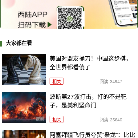
大家都在看
美国对盟友捅刀！中国这步棋，
全世界都看傻了
相关
阅读
34947
波斯第27波打击，打的不是靶
子，是美利坚命门
相关
阅读
25640
阿塞拜疆飞行员夸赞“枭龙”：比比