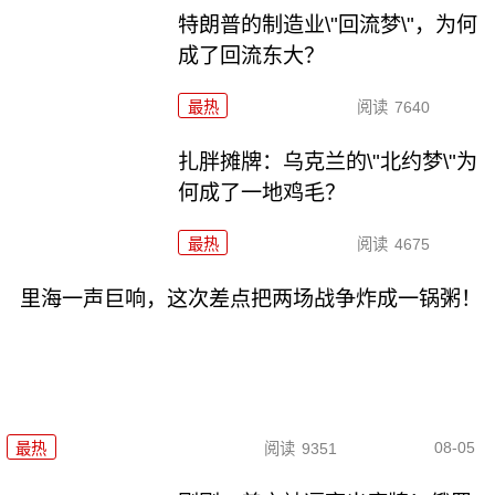
特朗普的制造业\"回流梦\"，为何
成了回流东大？
最热
阅读
7640
扎胖摊牌：乌克兰的\"北约梦\"为
何成了一地鸡毛？
最热
阅读
4675
里海一声巨响，这次差点把两场战争炸成一锅粥！
08-05
最热
阅读
9351