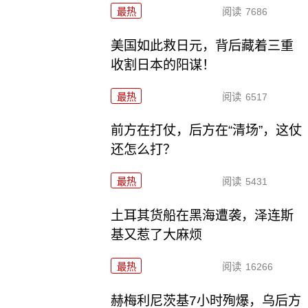
最热
阅读
7686
美国如此救日元，背后藏着三重
收割日本的阳谋！
最热
阅读
6517
前方在打仗，后方在“清场”，这仗
还怎么打？
最热
阅读
5431
土耳其货船在黑海遭袭，泽连斯
基又惹了大麻烦
最热
阅读
16266
赫梅利尼茨基7小时殉爆，乌后方