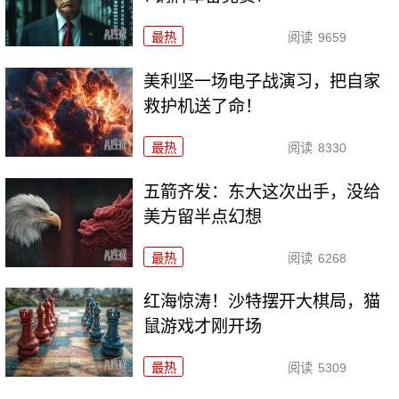
最热
阅读
9659
美利坚一场电子战演习，把自家
救护机送了命！
最热
阅读
8330
五箭齐发：东大这次出手，没给
美方留半点幻想
最热
阅读
6268
红海惊涛！沙特摆开大棋局，猫
鼠游戏才刚开场
最热
阅读
5309