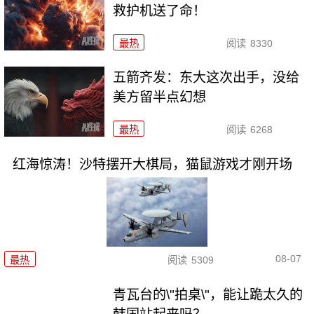
救护机送了命！
最热
阅读
8330
五箭齐发：东大这次出手，没给
美方留半点幻想
最热
阅读
6268
红海惊涛！沙特摆开大棋局，猫鼠游戏才刚开场
08-07
最热
阅读
5309
青瓦台的\"拍桌\"，能让跪太久的