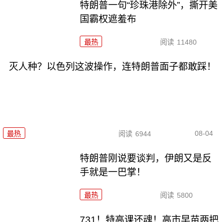
特朗普一句“珍珠港除外”，撕开美
国霸权遮羞布
最热
阅读
11480
灭人种？以色列这波操作，连特朗普面子都敢踩！
08-04
最热
阅读
6944
特朗普刚说要谈判，伊朗又是反
手就是一巴掌！
最热
阅读
5800
731！特高课还魂！高市早苗两把