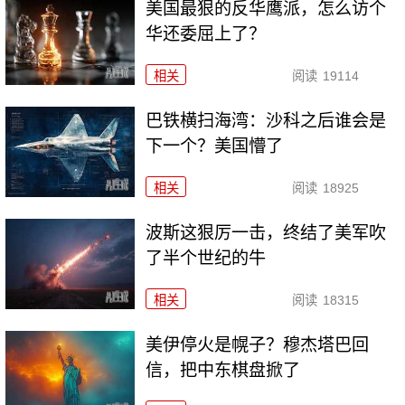
美国最狠的反华鹰派，怎么访个
华还委屈上了？
相关
阅读
19114
巴铁横扫海湾：沙科之后谁会是
下一个？美国懵了
相关
阅读
18925
波斯这狠厉一击，终结了美军吹
了半个世纪的牛
相关
阅读
18315
美伊停火是幌子？穆杰塔巴回
信，把中东棋盘掀了