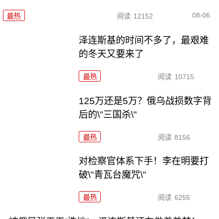
08-06
最热
阅读
12152
泽连斯基的时间不多了，最艰难
的冬天又要来了
最热
阅读
10715
125万还是5万？俄乌战损数字背
后的\"三国杀\"
最热
阅读
8156
对检察官体系下手！李在明要打
破\"青瓦台魔咒\"
最热
阅读
6255