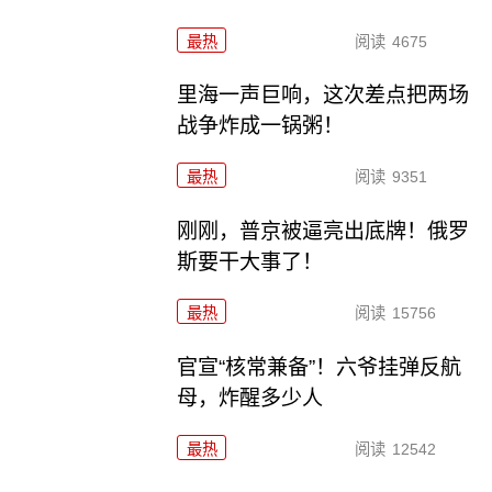
最热
阅读
4675
里海一声巨响，这次差点把两场
战争炸成一锅粥！
最热
阅读
9351
刚刚，普京被逼亮出底牌！俄罗
斯要干大事了！
最热
阅读
15756
官宣“核常兼备”！六爷挂弹反航
母，炸醒多少人
最热
阅读
12542