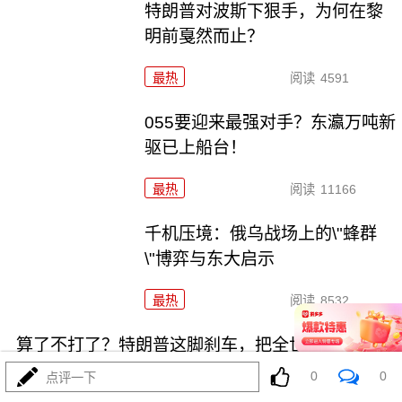
特朗普对波斯下狠手，为何在黎
明前戛然而止？
最热
阅读
4591
055要迎来最强对手？东瀛万吨新
驱已上船台！
最热
阅读
11166
千机压境：俄乌战场上的\"蜂群
\"博弈与东大启示
最热
阅读
8532
算了不打了？特朗普这脚刹车，把全世界都晃吐了
0
0
点评一下