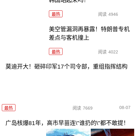
韩国站起来吗？
最热
阅读
4946
美空管漏洞再暴露！特朗普专机
差点与客机撞上
最热
阅读
4022
莫迪开大！砸碎印军17个司令部，重组指挥结构
08-07
最热
阅读
7669
广岛核爆81年，高市早苗连\"谁扔的\"都不敢提！