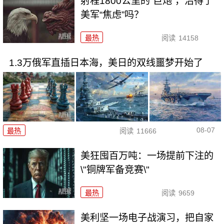
射程1800公里的“巨炮”，治得了
美军“焦虑”吗？
最热
阅读
14158
1.3万俄军直插日本海，美日的双线噩梦开始了
08-07
最热
阅读
11666
美狂囤百万吨：一场提前下注的
\"铜牌军备竞赛\"
最热
阅读
9659
美利坚一场电子战演习，把自家