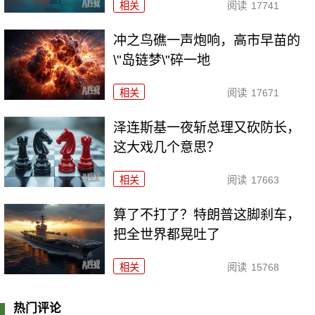
相关
阅读
17741
冲之鸟礁一声炮响，高市早苗的
\"岛链梦\"碎一地
相关
阅读
17671
泽连斯基一夜斩总理又砍防长，
这大戏几个意思？
相关
阅读
17663
算了不打了？特朗普这脚刹车，
把全世界都晃吐了
相关
阅读
15768
热门评论