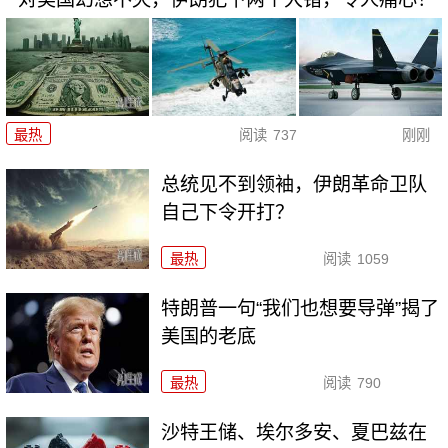
最热
阅读
737
刚刚
总统见不到领袖，伊朗革命卫队
自己下令开打？
最热
阅读
1059
特朗普一句“我们也想要导弹”揭了
美国的老底
最热
阅读
790
沙特王储、埃尔多安、夏巴兹在