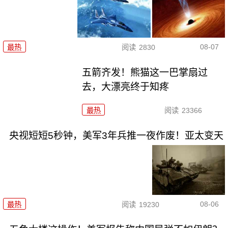
08-07
最热
阅读
2830
五箭齐发！熊猫这一巴掌扇过
去，大漂亮终于知疼
最热
阅读
23366
央视短短5秒钟，美军3年兵推一夜作废！亚太变天
08-06
最热
阅读
19230