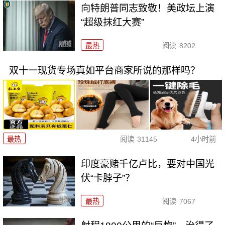
向特朗普同志致敬！美政坛上演
“超级抹红大赛”
最热
阅读
8202
双十一现货专场真如平台商家所说的那样吗？
最热
阅读
31145
4小时前
印度豪赌千亿卢比，要对中国光
伏“卡脖子”？
最热
阅读
7067