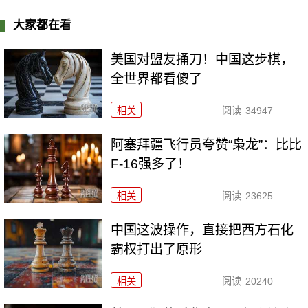
大家都在看
美国对盟友捅刀！中国这步棋，
全世界都看傻了
相关
阅读
34947
阿塞拜疆飞行员夸赞“枭龙”：比比
F-16强多了！
相关
阅读
23625
中国这波操作，直接把西方石化
霸权打出了原形
相关
阅读
20240