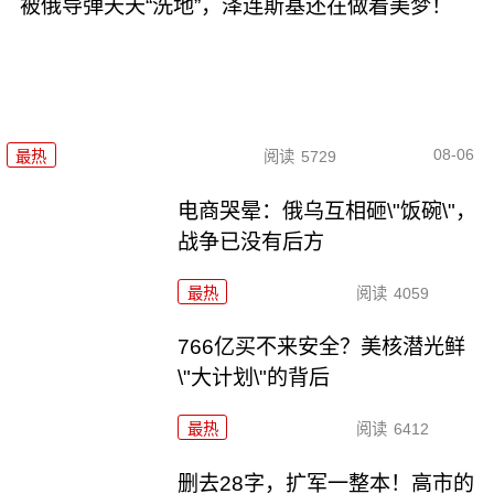
被俄导弹天天“洗地”，泽连斯基还在做着美梦！
08-06
最热
阅读
5729
电商哭晕：俄乌互相砸\"饭碗\"，
战争已没有后方
最热
阅读
4059
766亿买不来安全？美核潜光鲜
\"大计划\"的背后
最热
阅读
6412
删去28字，扩军一整本！高市的