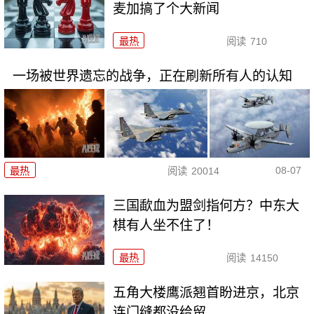
麦加搞了个大新闻
最热
阅读
710
一场被世界遗忘的战争，正在刷新所有人的认知
08-07
最热
阅读
20014
三国歃血为盟剑指何方？中东大
棋有人坐不住了！
最热
阅读
14150
五角大楼鹰派翘首盼进京，北京
连门缝都没给留