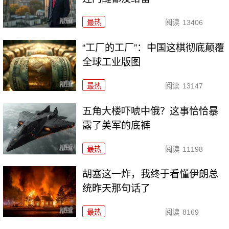
最热
阅读
13406
“工厂的工厂”：中国这棋彻底颠覆
全球工业版图
最热
阅读
13147
五角大楼吓唬中俄？这事恰恰暴
露了美军的底裤
最热
阅读
11198
胡塞这一炸，我终于看懂伊朗总
统昨天那句话了
最热
阅读
8169