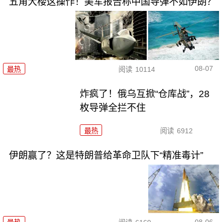
五角大楼这操作！美军报告称中国导弹不如伊朗？
08-07
最热
阅读
10114
炸疯了！俄乌互掀“仓库战”，28
枚导弹全拦不住
最热
阅读
6912
伊朗赢了？这是特朗普给革命卫队下“精准毒计”
08-06