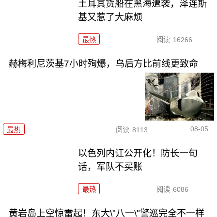
土耳其货船在黑海遭袭，泽连斯
基又惹了大麻烦
最热
阅读
16266
赫梅利尼茨基7小时殉爆，乌后方比前线更致命
08-05
最热
阅读
8113
以色列内讧公开化！防长一句
话，军队不买账
最热
阅读
6086
黄岩岛上空惊雷起！东大\"八一\"警巡完全不一样