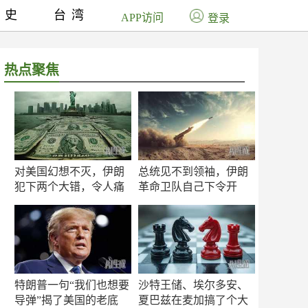
历史
台湾
APP访问
登录
热点聚焦
对美国幻想不灭，伊朗
总统见不到领袖，伊朗
犯下两个大错，令人痛
革命卫队自己下令开
心！
打？
特朗普一句“我们也想要
沙特王储、埃尔多安、
导弹”揭了美国的老底
夏巴兹在麦加搞了个大