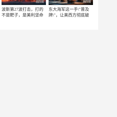
波斯第27波打击，打的
东大海军这一手\"普及
不是靶子，是美利坚命
牌\"，让美西方彻底破
门
防！