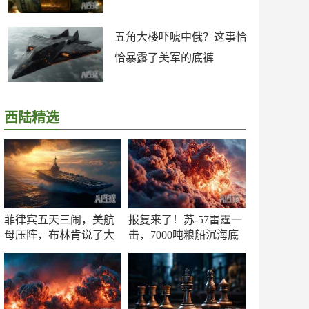
五角大楼吓唬中俄？这事恰
恰暴露了美军的底裤
西陆精选
菲律宾五天三闹，美航
报复来了！苏-57雷霆一
母压阵，布林肯说了大
击，7000吨粮船沉海底
实话