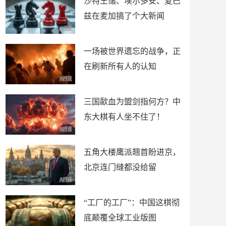
沙特王储、埃尔多安、夏巴
兹在麦加搞了个大新闻
一场被世界遗忘的战争，正
在刷新所有人的认知
三国歃血为盟剑指何方？中
东大棋有人坐不住了！
五角大楼鹰派翘首盼进京，
北京连门缝都没给留
“工厂的工厂”：中国这棋彻
底颠覆全球工业版图