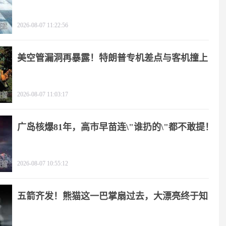
2026-08-07 11:22:56
美空管漏洞再暴露！特朗普专机差点与客机撞上
2026-08-07 11:03:17
广岛核爆81年，高市早苗连\"谁扔的\"都不敢提！
2026-08-07 10:55:12
五箭齐发！熊猫这一巴掌扇过去，大漂亮终于知
疼