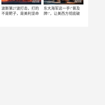
波斯第27波打击，打的
东大海军这一手\"普及
不是靶子，是美利坚命
牌\"，让美西方彻底破
门
防！