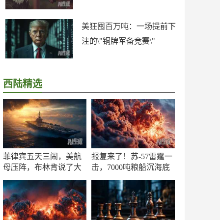
美狂囤百万吨：一场提前下
注的\"铜牌军备竞赛\"
西陆精选
菲律宾五天三闹，美航
报复来了！苏-57雷霆一
母压阵，布林肯说了大
击，7000吨粮船沉海底
实话