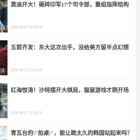
莫迪开大！砸碎印军17个司令部，重组指挥结构
2026-08-07 10:59:58
五箭齐发：东大这次出手，没给美方留半点幻想
2026-08-07 11:14:46
红海惊涛！沙特摆开大棋局，猫鼠游戏才刚开场
2026-08-07 11:28:18
青瓦台的\"拍桌\"，能让跪太久的韩国站起来吗？