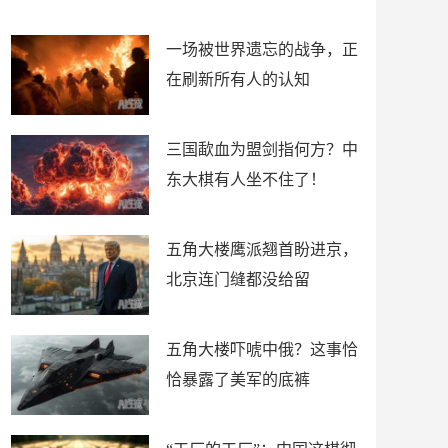
了
裤
一场被世界遗忘的战争，正
在刷新所有人的认知
三国歃血为盟剑指何方？中
东大棋有人坐不住了！
五角大楼鹰派翘首盼进京，
北京连门缝都没给留
五角大楼吓唬中俄？这事恰
恰暴露了美军的底裤