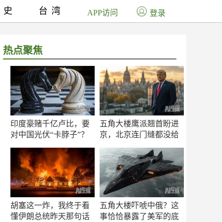
历史
台湾
APP访问
登录
热点聚焦
印度豪赌千亿卢比，要
五角大楼鹰派翘首盼进
对中国光伏“卡脖子”？
京，北京连门缝都没给
留
胡塞这一炸，我终于看
五角大楼吓唬中俄？这
懂伊朗总统昨天那句话
事恰恰暴露了美军的底