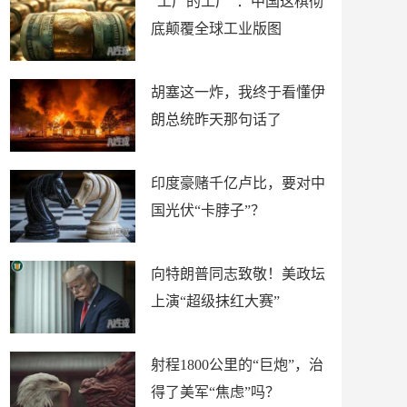
“工厂的工厂”：中国这棋彻
底颠覆全球工业版图
胡塞这一炸，我终于看懂伊
朗总统昨天那句话了
印度豪赌千亿卢比，要对中
国光伏“卡脖子”？
向特朗普同志致敬！美政坛
上演“超级抹红大赛”
射程1800公里的“巨炮”，治
得了美军“焦虑”吗？