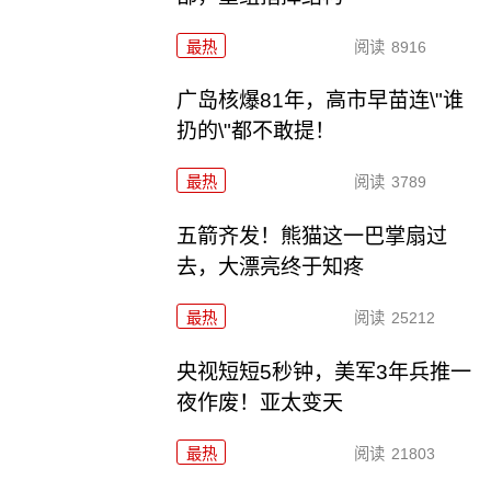
最热
阅读
8916
广岛核爆81年，高市早苗连\"谁
扔的\"都不敢提！
最热
阅读
3789
五箭齐发！熊猫这一巴掌扇过
去，大漂亮终于知疼
最热
阅读
25212
央视短短5秒钟，美军3年兵推一
夜作废！亚太变天
最热
阅读
21803