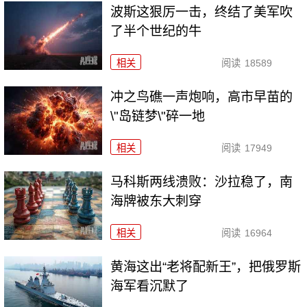
波斯这狠厉一击，终结了美军吹
了半个世纪的牛
相关
阅读
18589
冲之鸟礁一声炮响，高市早苗的
\"岛链梦\"碎一地
相关
阅读
17949
马科斯两线溃败：沙拉稳了，南
海牌被东大刺穿
相关
阅读
16964
黄海这出“老将配新王”，把俄罗斯
海军看沉默了