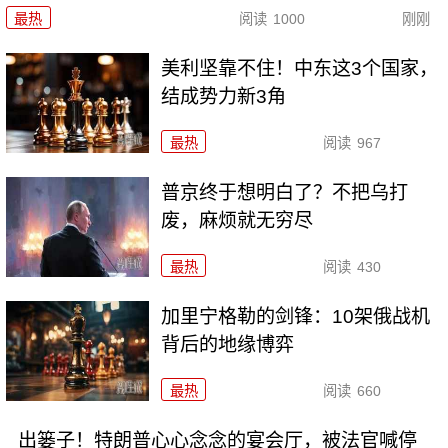
最热
阅读
1000
刚刚
美利坚靠不住！中东这3个国家，
结成势力新3角
最热
阅读
967
普京终于想明白了？不把乌打
废，麻烦就无穷尽
最热
阅读
430
加里宁格勒的剑锋：10架俄战机
背后的地缘博弈
最热
阅读
660
出篓子！特朗普心心念念的宴会厅，被法官喊停