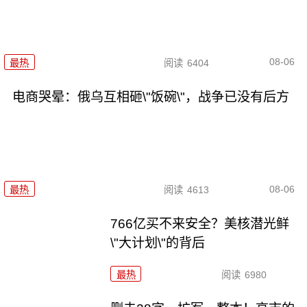
08-06
最热
阅读
6404
电商哭晕：俄乌互相砸\"饭碗\"，战争已没有后方
08-06
最热
阅读
4613
766亿买不来安全？美核潜光鲜
\"大计划\"的背后
最热
阅读
6980