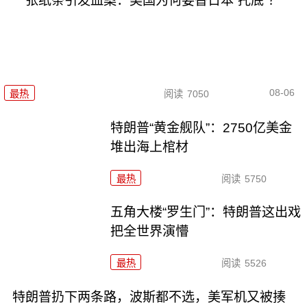
一张纸条引发血案：美国为何要替日本“托底”？
08-06
最热
阅读
7050
特朗普“黄金舰队”：2750亿美金
堆出海上棺材
最热
阅读
5750
五角大楼“罗生门”：特朗普这出戏
把全世界演懵
最热
阅读
5526
特朗普扔下两条路，波斯都不选，美军机又被揍