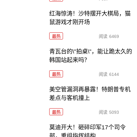
红海惊涛！沙特摆开大棋局，猫
鼠游戏才刚开场
最热
阅读
6469
青瓦台的\"拍桌\"，能让跪太久的
韩国站起来吗？
最热
阅读
6144
美空管漏洞再暴露！特朗普专机
差点与客机撞上
最热
阅读
5093
莫迪开大！砸碎印军17个司令
部，重组指挥结构