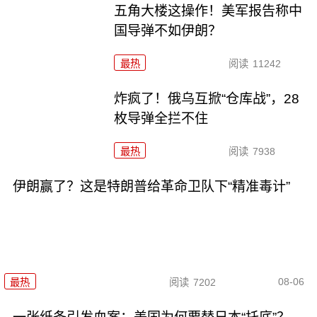
五角大楼这操作！美军报告称中
国导弹不如伊朗？
最热
阅读
11242
炸疯了！俄乌互掀“仓库战”，28
枚导弹全拦不住
最热
阅读
7938
伊朗赢了？这是特朗普给革命卫队下“精准毒计”
08-06
最热
阅读
7202