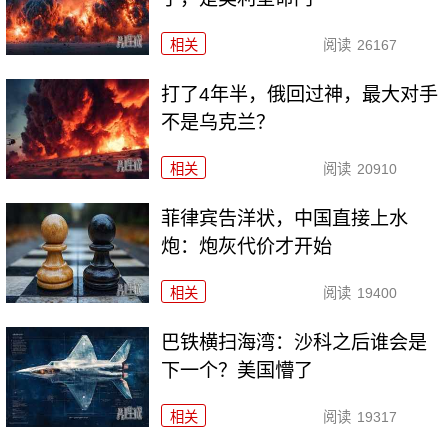
相关
阅读
26167
打了4年半，俄回过神，最大对手
不是乌克兰？
相关
阅读
20910
菲律宾告洋状，中国直接上水
炮：炮灰代价才开始
相关
阅读
19400
巴铁横扫海湾：沙科之后谁会是
下一个？美国懵了
相关
阅读
19317