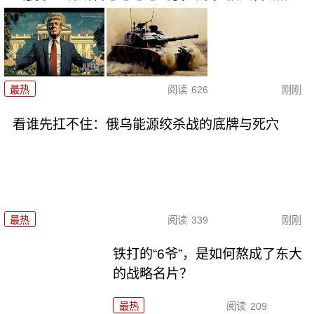
最热
阅读
626
刚刚
看谁先扛不住：俄乌能源绞杀战的底牌与死穴
最热
阅读
339
刚刚
铁打的“6爷”，是如何熬成了东大
的战略名片？
最热
阅读
209