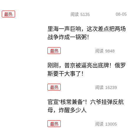
08-05
最热
阅读
5135
里海一声巨响，这次差点把两场
战争炸成一锅粥！
最热
阅读
9848
刚刚，普京被逼亮出底牌！俄罗
斯要干大事了！
最热
阅读
16239
官宣“核常兼备”！六爷挂弹反航
母，炸醒多少人
最热
阅读
13005