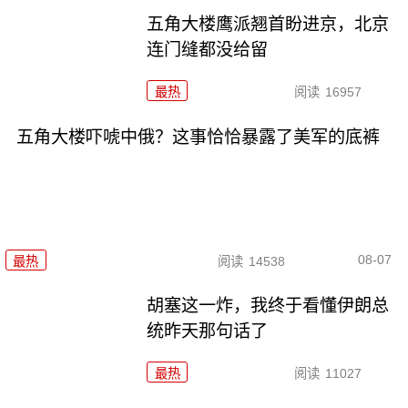
五角大楼鹰派翘首盼进京，北京
连门缝都没给留
最热
阅读
16957
五角大楼吓唬中俄？这事恰恰暴露了美军的底裤
08-07
最热
阅读
14538
胡塞这一炸，我终于看懂伊朗总
统昨天那句话了
最热
阅读
11027