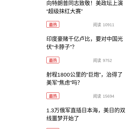
向特朗普同志致敬！美政坛上演
“超级抹红大赛”
最热
阅读
10911
印度豪赌千亿卢比，要对中国光
伏“卡脖子”？
最热
阅读
9752
射程1800公里的“巨炮”，治得了
美军“焦虑”吗？
最热
阅读
15694
1.3万俄军直插日本海，美日的双
线噩梦开始了