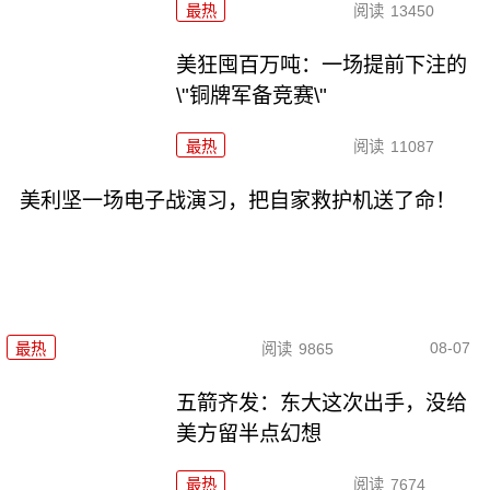
最热
阅读
13450
美狂囤百万吨：一场提前下注的
\"铜牌军备竞赛\"
最热
阅读
11087
美利坚一场电子战演习，把自家救护机送了命！
08-07
最热
阅读
9865
五箭齐发：东大这次出手，没给
美方留半点幻想
最热
阅读
7674