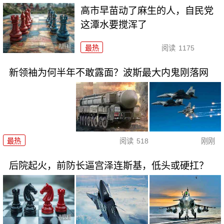
高市早苗动了麻生的人，自民党
这潭水要搅浑了
最热
阅读
1175
新领袖为何半年不敢露面？波斯最大内鬼刚落网
最热
阅读
518
刚刚
后院起火，前防长逼宫泽连斯基，低头或硬扛？