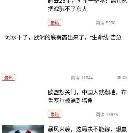
删去28字，扩军一整本！高市的
把戏骗不了东大
最热
阅读
5950
河水干了，欧洲的底裤露出来了，“生命线”告急
08-06
最热
阅读
11544
欧盟想关门，中国人就翻墙，布
鲁塞尔被逼到墙角
最热
阅读
16976
暴风来袭，这局决不能输，想赢