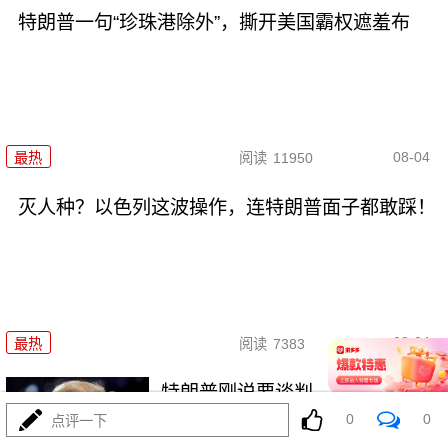
特朗普一句“珍珠港除外”，撕开美国霸权遮羞布
08-04
最热
阅读
11950
灭人种？以色列这波操作，连特朗普面子都敢踩！
08-04
最热
阅读
7383
特朗普刚说要谈判，伊朗又是反
手就是一巴掌！
0
0
点评一下