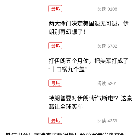
最热
阅读
9108
两大命门决定美国退无可退，伊
朗别再幻想了！
最热
阅读
6782
打伊朗五个月仗，把美军打成了
“十口锅九个盖”
最热
阅读
5201
特朗普要对伊朗“断气断电”？这豪
赌让全球买单
最热
阅读
4359