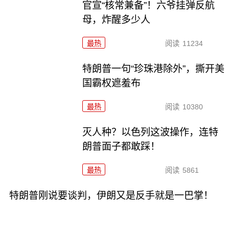
官宣“核常兼备”！六爷挂弹反航
母，炸醒多少人
最热
阅读
11234
特朗普一句“珍珠港除外”，撕开美
国霸权遮羞布
最热
阅读
10380
灭人种？以色列这波操作，连特
朗普面子都敢踩！
最热
阅读
5861
特朗普刚说要谈判，伊朗又是反手就是一巴掌！