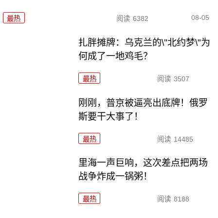
08-05
最热
阅读
6382
扎胖摊牌：乌克兰的\"北约梦\"为
何成了一地鸡毛？
最热
阅读
3507
刚刚，普京被逼亮出底牌！俄罗
斯要干大事了！
最热
阅读
14485
里海一声巨响，这次差点把两场
战争炸成一锅粥！
最热
阅读
8188