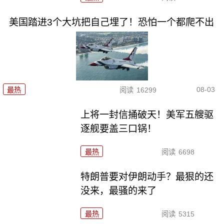
美国踏进3个大坑把自己埋了！恐怕一个都爬不出
08-03
最热
阅读
16299
上将一封信捅破天！美军五艘驱
逐舰要盖三口锅！
最热
阅读
6698
特朗普要对伊朗动手？最狠的还
没来，最骚的来了
最热
阅读
5315