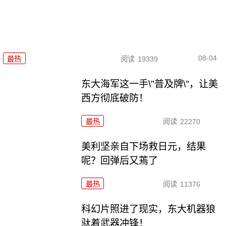
08-04
最热
阅读
19339
东大海军这一手\"普及牌\"，让美
西方彻底破防！
最热
阅读
22270
美利坚亲自下场救日元，结果
呢？回弹后又蔫了
最热
阅读
11376
科幻片照进了现实，东大机器狼
驮着武器冲锋！