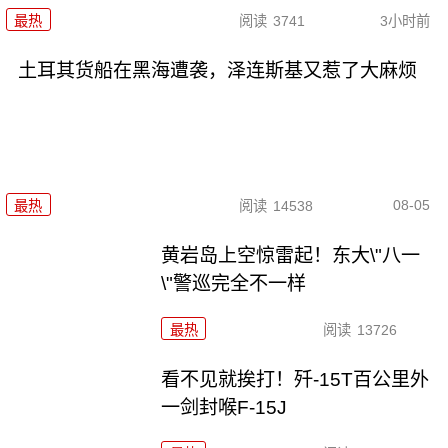
最热
阅读
3741
3小时前
土耳其货船在黑海遭袭，泽连斯基又惹了大麻烦
08-05
最热
阅读
14538
黄岩岛上空惊雷起！东大\"八一
\"警巡完全不一样
最热
阅读
13726
看不见就挨打！歼-15T百公里外
一剑封喉F-15J