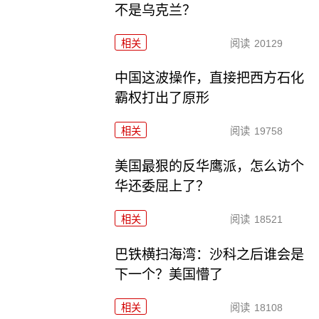
不是乌克兰？
相关
阅读
20129
中国这波操作，直接把西方石化
霸权打出了原形
相关
阅读
19758
美国最狠的反华鹰派，怎么访个
华还委屈上了？
相关
阅读
18521
巴铁横扫海湾：沙科之后谁会是
下一个？美国懵了
相关
阅读
18108