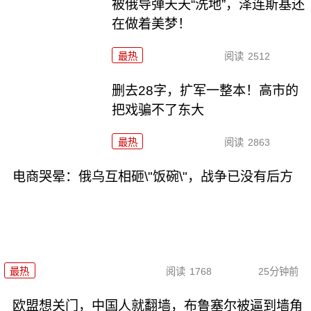
被俄导弹天天“洗地”，泽连斯基还
在做着美梦！
最热
阅读
2512
删去28字，扩军一整本！高市的
把戏骗不了东大
最热
阅读
2863
电商哭晕：俄乌互相砸\"饭碗\"，战争已没有后方
最热
阅读
1768
25分钟前
欧盟想关门，中国人就翻墙，布鲁塞尔被逼到墙角