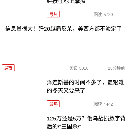
脸按在地上摩擦
最热
阅读
5720
信息量很大！歼20越肩反杀，美西方都不淡定了
最热
阅读
5018
25分钟前
泽连斯基的时间不多了，最艰难
的冬天又要来了
最热
阅读
4442
125万还是5万？俄乌战损数字背
后的\"三国杀\"