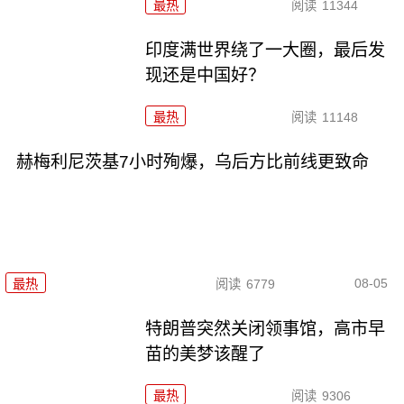
最热
阅读
11344
印度满世界绕了一大圈，最后发
现还是中国好？
最热
阅读
11148
赫梅利尼茨基7小时殉爆，乌后方比前线更致命
08-05
最热
阅读
6779
特朗普突然关闭领事馆，高市早
苗的美梦该醒了
最热
阅读
9306