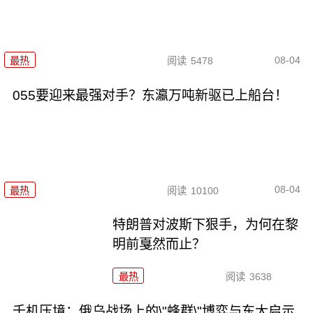
08-04
最热
阅读
5478
055要迎来最强对手？东瀛万吨新驱已上船台！
08-04
最热
阅读
10100
特朗普对波斯下狠手，为何在黎
明前戛然而止？
最热
阅读
3638
千机压境：俄乌战场上的\"蜂群\"博弈与东大启示