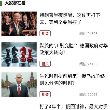
大家都在看
特朗普半夜惊醒，这仗再打下
去，美利坚要当裤子
相关
阅读
24608
默茨的“川剧变脸”：德国政府对华
政策大转向？
相关
阅读
24185
生死时刻提前到来！俄乌战争终
到见分晓的时刻？
相关
阅读
22096
打了4年半，俄回过神，最大对手