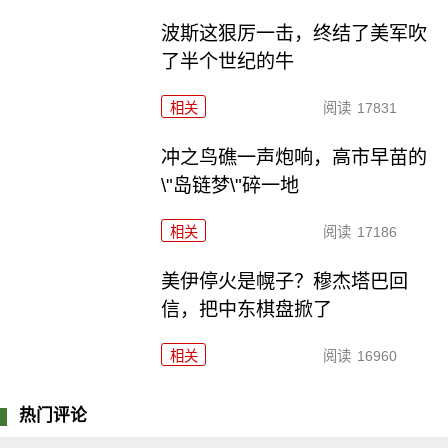
波斯这狠厉一击，终结了美军吹
了半个世纪的牛
相关
阅读
17831
冲之鸟礁一声炮响，高市早苗的
\"岛链梦\"碎一地
相关
阅读
17186
美伊停火是幌子？穆杰塔巴回
信，把中东棋盘掀了
相关
阅读
16960
热门评论