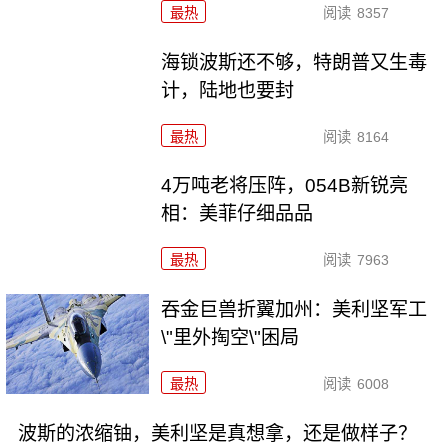
最热
阅读
8357
海锁波斯还不够，特朗普又生毒
计，陆地也要封
最热
阅读
8164
4万吨老将压阵，054B新锐亮
相：美菲仔细品品
最热
阅读
7963
吞金巨兽折翼加州：美利坚军工
\"里外掏空\"困局
最热
阅读
6008
波斯的浓缩铀，美利坚是真想拿，还是做样子？