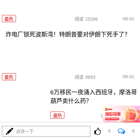
08-01
最热
阅读
10286
炸电厂锁死波斯湾！特朗普要对伊朗下死手了？
08-01
最热
阅读
8893
6万移民一夜涌入西班牙，摩洛哥
葫芦卖什么药？
最热
阅读
7655
菲律宾五天三闹，美航母压阵，
0
0
点评一下
布林肯说了大实话