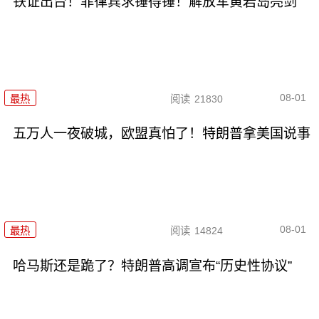
铁证出台！菲律宾求锤得锤！解放军黄岩岛亮剑
08-01
最热
阅读
21830
五万人一夜破城，欧盟真怕了！特朗普拿美国说事
08-01
最热
阅读
14824
哈马斯还是跪了？特朗普高调宣布“历史性协议”