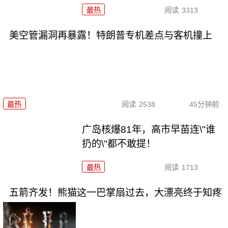
最热
阅读
3313
美空管漏洞再暴露！特朗普专机差点与客机撞上
最热
阅读
2538
45分钟前
广岛核爆81年，高市早苗连\"谁
扔的\"都不敢提！
最热
阅读
1713
五箭齐发！熊猫这一巴掌扇过去，大漂亮终于知疼