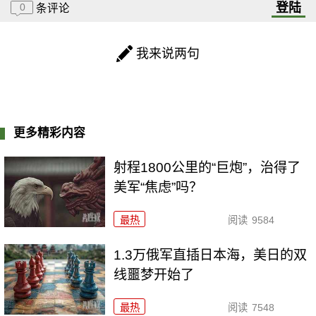
登陆
0
条评论
我来说两句
更多精彩内容
射程1800公里的“巨炮”，治得了
美军“焦虑”吗？
最热
阅读
9584
1.3万俄军直插日本海，美日的双
线噩梦开始了
最热
阅读
7548