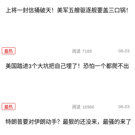
上将一封信捅破天！美军五艘驱逐舰要盖三口锅！
08-03
最热
阅读
7189
美国踏进3个大坑把自己埋了！恐怕一个都爬不出
08-03
最热
阅读
16966
特朗普要对伊朗动手？最狠的还没来，最骚的来了