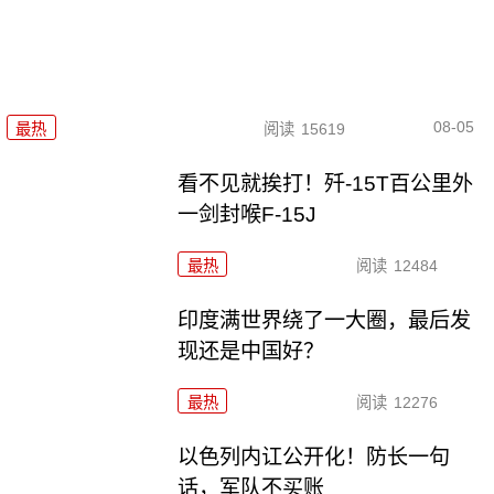
08-05
最热
阅读
15619
看不见就挨打！歼-15T百公里外
一剑封喉F-15J
最热
阅读
12484
印度满世界绕了一大圈，最后发
现还是中国好？
最热
阅读
12276
以色列内讧公开化！防长一句
话，军队不买账