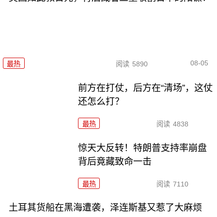
08-05
最热
阅读
5890
前方在打仗，后方在“清场”，这仗
还怎么打？
最热
阅读
4838
惊天大反转！特朗普支持率崩盘
背后竟藏致命一击
最热
阅读
7110
土耳其货船在黑海遭袭，泽连斯基又惹了大麻烦