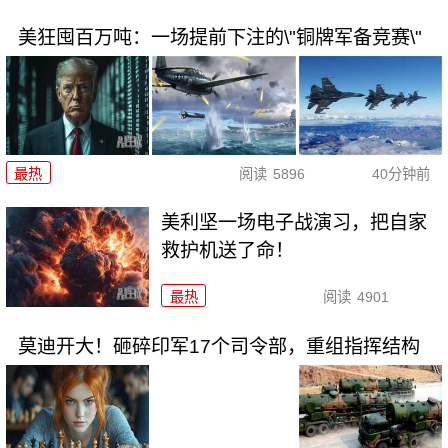
美狂囤百万吨：一场提前下注的\"铜牌军备竞赛\"
最热
阅读
5896
40分钟前
美利坚一场电子战演习，把自家
救护机送了命！
最热
阅读
4901
莫迪开大！砸碎印军17个司令部，重组指挥结构