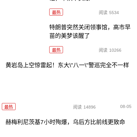
最热
阅读
5534
特朗普突然关闭领事馆，高市早
苗的美梦该醒了
最热
阅读
10266
黄岩岛上空惊雷起！东大\"八一\"警巡完全不一样
08-05
最热
阅读
14896
赫梅利尼茨基7小时殉爆，乌后方比前线更致命