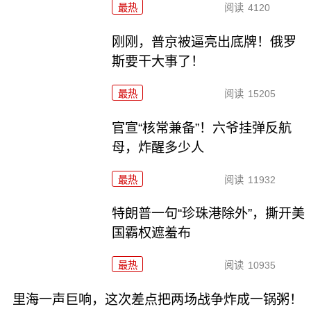
最热
阅读
4120
刚刚，普京被逼亮出底牌！俄罗
斯要干大事了！
最热
阅读
15205
官宣“核常兼备”！六爷挂弹反航
母，炸醒多少人
最热
阅读
11932
特朗普一句“珍珠港除外”，撕开美
国霸权遮羞布
最热
阅读
10935
里海一声巨响，这次差点把两场战争炸成一锅粥！