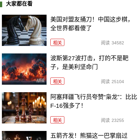
大家都在看
美国对盟友捅刀！中国这步棋，
全世界都看傻了
相关
阅读
34582
波斯第27波打击，打的不是靶
子，是美利坚命门
相关
阅读
25104
阿塞拜疆飞行员夸赞“枭龙”：比比
F-16强多了！
相关
阅读
23255
五箭齐发！熊猫这一巴掌扇过