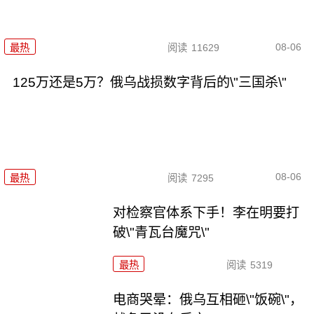
08-06
最热
阅读
11629
125万还是5万？俄乌战损数字背后的\"三国杀\"
08-06
最热
阅读
7295
对检察官体系下手！李在明要打
破\"青瓦台魔咒\"
最热
阅读
5319
电商哭晕：俄乌互相砸\"饭碗\"，