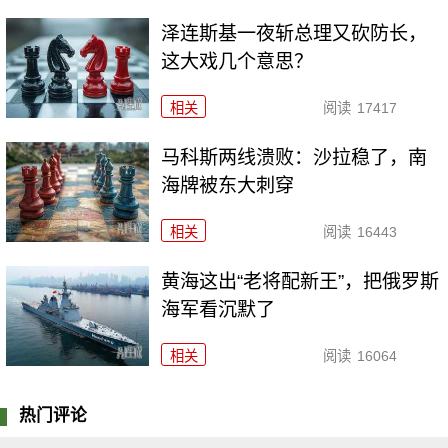
泽连斯基一夜斩总理又砍防长，
这大戏几个意思？
相关
阅读
17417
马科斯两线溃败：沙拉稳了，南
海牌被东大刺穿
相关
阅读
16443
黄海这出“老将配新王”，把俄罗斯
海军看沉默了
相关
阅读
16064
热门评论