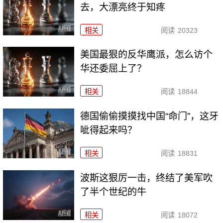
去，大漂亮终于知疼
相关
阅读
20323
美国最狠的反华鹰派，怎么访个
华还委屈上了？
相关
阅读
18844
德国偷偷摸摸找中国“命门”，这牙
呲得起来吗？
相关
阅读
18831
波斯这狠厉一击，终结了美军吹
了半个世纪的牛
相关
阅读
18072