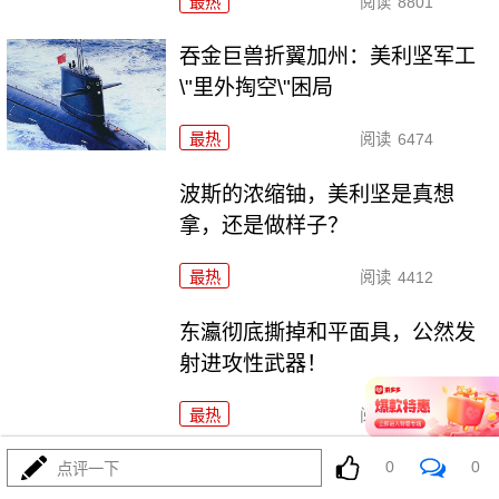
最热
阅读
8801
吞金巨兽折翼加州：美利坚军工
\"里外掏空\"困局
最热
阅读
6474
波斯的浓缩铀，美利坚是真想
拿，还是做样子？
最热
阅读
4412
东瀛彻底撕掉和平面具，公然发
射进攻性武器！
最热
阅读
11238
0
0
海锁波斯还不够，特朗普又生毒计，陆地也要封
点评一下