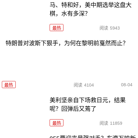
马、特和好，美中期选举这盘大
棋，水有多深？
最热
阅读
5943
特朗普对波斯下狠手，为何在黎明前戛然而止？
08-04
最热
阅读
4104
美利坚亲自下场救日元，结果
呢？回弹后又蔫了
最热
阅读
11859