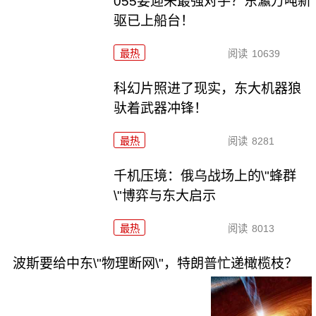
055要迎来最强对手？东瀛万吨新
驱已上船台！
最热
阅读
10639
科幻片照进了现实，东大机器狼
驮着武器冲锋！
最热
阅读
8281
千机压境：俄乌战场上的\"蜂群
\"博弈与东大启示
最热
阅读
8013
波斯要给中东\"物理断网\"，特朗普忙递橄榄枝？