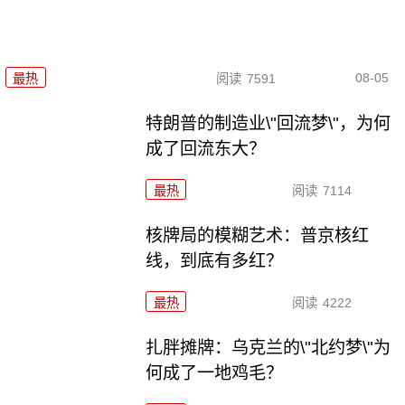
08-05
最热
阅读
7591
特朗普的制造业\"回流梦\"，为何
成了回流东大？
最热
阅读
7114
核牌局的模糊艺术：普京核红
线，到底有多红？
最热
阅读
4222
扎胖摊牌：乌克兰的\"北约梦\"为
何成了一地鸡毛？