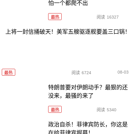
怕一个都爬不出
最热
阅读
16327
上将一封信捅破天！美军五艘驱逐舰要盖三口锅！
08-03
最热
阅读
6724
特朗普要对伊朗动手？最狠的还
没来，最骚的来了
最热
阅读
5340
政治自杀！菲律宾防长，你这是
在给菲律宾掘墓！