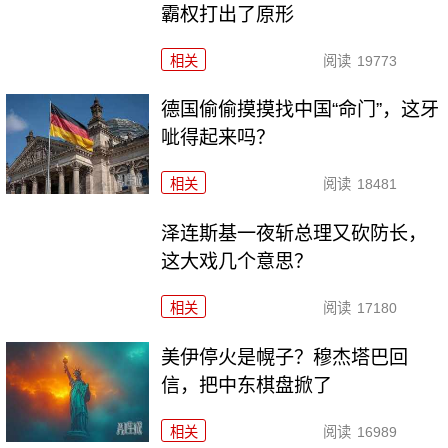
霸权打出了原形
相关
阅读
19773
德国偷偷摸摸找中国“命门”，这牙
呲得起来吗？
相关
阅读
18481
泽连斯基一夜斩总理又砍防长，
这大戏几个意思？
相关
阅读
17180
美伊停火是幌子？穆杰塔巴回
信，把中东棋盘掀了
相关
阅读
16989