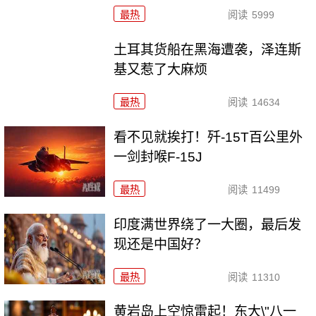
最热
阅读
5999
土耳其货船在黑海遭袭，泽连斯
基又惹了大麻烦
最热
阅读
14634
看不见就挨打！歼-15T百公里外
一剑封喉F-15J
最热
阅读
11499
印度满世界绕了一大圈，最后发
现还是中国好？
最热
阅读
11310
黄岩岛上空惊雷起！东大\"八一