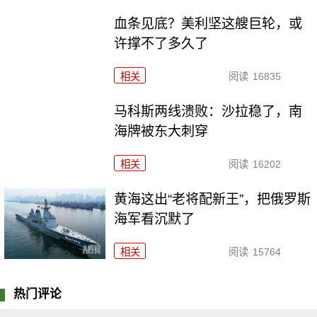
血条见底？美利坚这艘巨轮，或
许撑不了多久了
相关
阅读
16835
马科斯两线溃败：沙拉稳了，南
海牌被东大刺穿
相关
阅读
16202
黄海这出“老将配新王”，把俄罗斯
海军看沉默了
相关
阅读
15764
热门评论