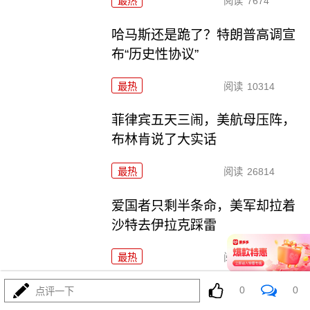
最热
阅读
7674
哈马斯还是跪了？特朗普高调宣
布“历史性协议”
最热
阅读
10314
菲律宾五天三闹，美航母压阵，
布林肯说了大实话
最热
阅读
26814
爱国者只剩半条命，美军却拉着
沙特去伊拉克踩雷
最热
阅读
11829
0
0
歼-36五架原型机轮番上天，美F-
点评一下