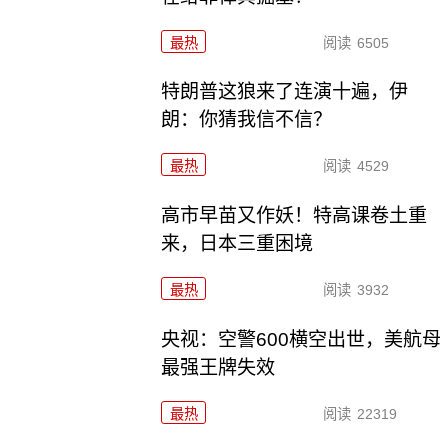
最热
阅读
6505
特朗普这狼来了连演十遍，伊
朗：你猜我信不信？
最热
阅读
4529
高市早苗又作妖！特高课卷土重
来，日本三重困境
最热
阅读
3932
央视：空警600横空出世，美航母
最强王牌失效
最热
阅读
22319