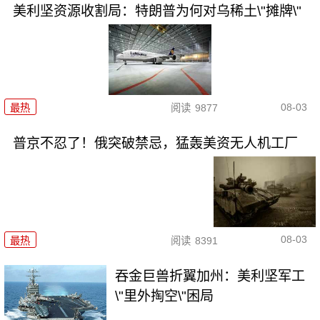
美利坚资源收割局：特朗普为何对乌稀土\"摊牌\"
08-03
最热
阅读
9877
普京不忍了！俄突破禁忌，猛轰美资无人机工厂
08-03
最热
阅读
8391
吞金巨兽折翼加州：美利坚军工
\"里外掏空\"困局