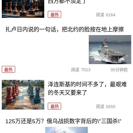
西方都不淡定了
最热
阅读
6164
扎卢日内说的一句话，把北约的脸按在地上摩擦
最热
阅读
7013
35分钟前
泽连斯基的时间不多了，最艰难
的冬天又要来了
最热
阅读
5550
125万还是5万？俄乌战损数字背后的\"三国杀\"