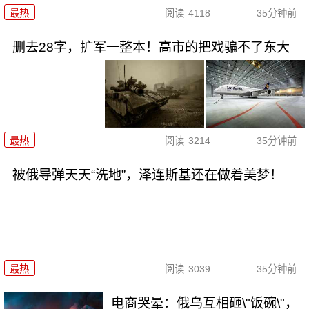
最热
阅读
4118
35分钟前
删去28字，扩军一整本！高市的把戏骗不了东大
最热
阅读
3214
35分钟前
被俄导弹天天“洗地”，泽连斯基还在做着美梦！
最热
阅读
3039
35分钟前
电商哭晕：俄乌互相砸\"饭碗\"，