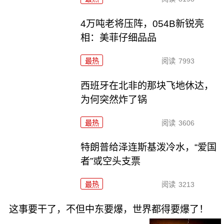
4万吨老将压阵，054B新锐亮
相：美菲仔细品品
最热
阅读
7993
西班牙在北非的那块飞地休达，
为何突然炸了锅
最热
阅读
3606
特朗普给泽连斯基泼冷水，“爱国
者”或空头支票
最热
阅读
3213
这事要干了，不但中东要爆，世界都得要爆了！