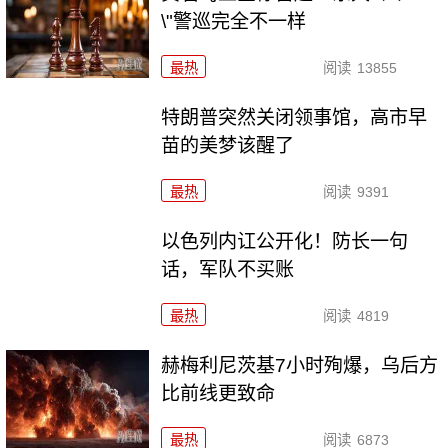
\"警巡完全不一样
最热
阅读
13855
特朗普突然关闭领事馆，高市早
苗的美梦该醒了
最热
阅读
9391
以色列内讧公开化！防长一句
话，军队不买账
最热
阅读
4819
赫梅利尼茨基7小时殉爆，乌后方
比前线更致命
最热
阅读
6873