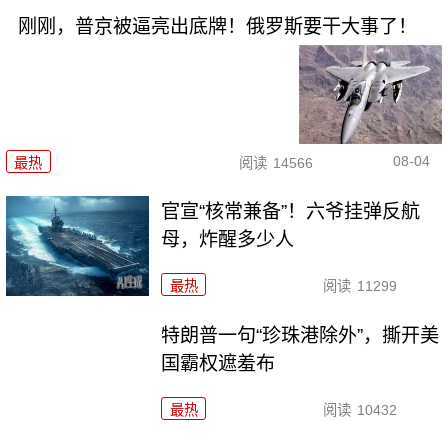
刚刚，普京被逼亮出底牌！俄罗斯要干大事了！
08-04
最热
阅读
14566
官宣“核常兼备”！六爷挂弹反航
母，炸醒多少人
最热
阅读
11299
特朗普一句“珍珠港除外”，撕开美
国霸权遮羞布
最热
阅读
10432