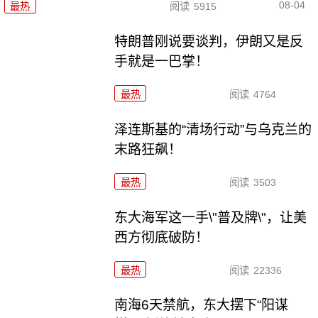
08-04
最热
阅读
5915
特朗普刚说要谈判，伊朗又是反
手就是一巴掌！
最热
阅读
4764
泽连斯基的“清场行动”与乌克兰的
末路狂飙！
最热
阅读
3503
东大海军这一手\"普及牌\"，让美
西方彻底破防！
最热
阅读
22336
南海6天禁航，东大摆下“阳谋