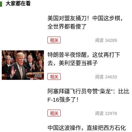
大家都在看
美国对盟友捅刀！中国这步棋，
全世界都看傻了
相关
阅读
34289
特朗普半夜惊醒，这仗再打下
去，美利坚要当裤子
相关
阅读
24633
阿塞拜疆飞行员夸赞“枭龙”：比比
F-16强多了！
相关
阅读
22978
中国这波操作，直接把西方石化