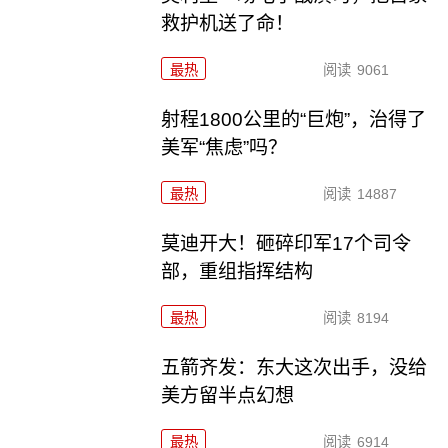
救护机送了命！
最热
阅读
9061
射程1800公里的“巨炮”，治得了
美军“焦虑”吗？
最热
阅读
14887
莫迪开大！砸碎印军17个司令
部，重组指挥结构
最热
阅读
8194
五箭齐发：东大这次出手，没给
美方留半点幻想
最热
阅读
6914