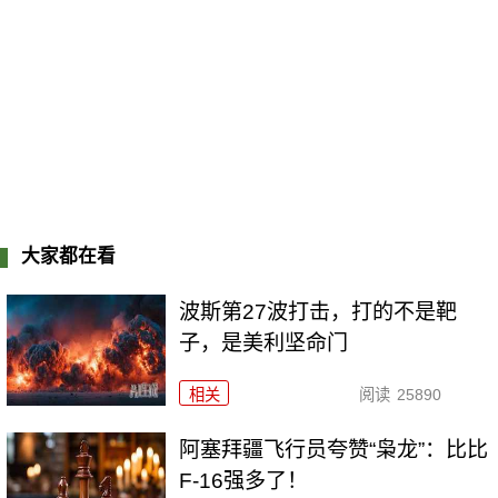
大家都在看
波斯第27波打击，打的不是靶
子，是美利坚命门
相关
阅读
25890
阿塞拜疆飞行员夸赞“枭龙”：比比
F-16强多了！