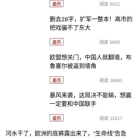
最热
阅读
6012
删去28字，扩军一整本！高市的
把戏骗不了东大
最热
阅读
5683
欧盟想关门，中国人就翻墙，布
鲁塞尔被逼到墙角
最热
阅读
16683
暴风来袭，这局决不能输，想赢
一定要和中国联手
最热
阅读
15217
河水干了，欧洲的底裤露出来了，“生命线”告急