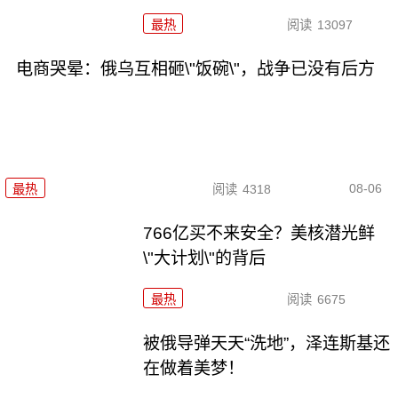
最热
阅读
13097
电商哭晕：俄乌互相砸\"饭碗\"，战争已没有后方
08-06
最热
阅读
4318
766亿买不来安全？美核潜光鲜
\"大计划\"的背后
最热
阅读
6675
被俄导弹天天“洗地”，泽连斯基还
在做着美梦！