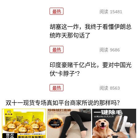
最热
阅读
15481
胡塞这一炸，我终于看懂伊朗总
统昨天那句话了
最热
阅读
9686
印度豪赌千亿卢比，要对中国光
伏“卡脖子”？
最热
阅读
8563
双十一现货专场真如平台商家所说的那样吗？