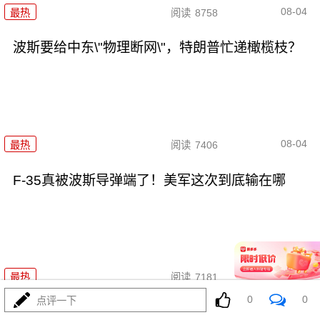
08-04
最热
阅读
8758
波斯要给中东\"物理断网\"，特朗普忙递橄榄枝？
08-04
最热
阅读
7406
F-35真被波斯导弹端了！美军这次到底输在哪
08-04
最热
阅读
7181
0
0
点评一下
算了不打了？特朗普这脚刹车，把全世界都晃吐了