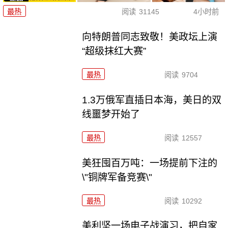
最热
阅读
31145
4小时前
向特朗普同志致敬！美政坛上演
“超级抹红大赛”
最热
阅读
9704
1.3万俄军直插日本海，美日的双
线噩梦开始了
最热
阅读
12557
美狂囤百万吨：一场提前下注的
\"铜牌军备竞赛\"
最热
阅读
10292
美利坚一场电子战演习，把自家