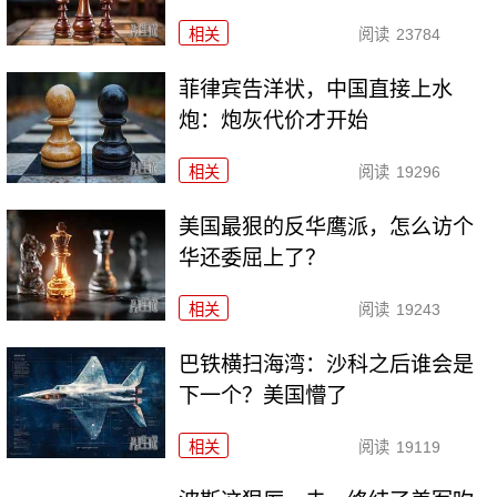
相关
阅读
23784
菲律宾告洋状，中国直接上水
炮：炮灰代价才开始
相关
阅读
19296
美国最狠的反华鹰派，怎么访个
华还委屈上了？
相关
阅读
19243
巴铁横扫海湾：沙科之后谁会是
下一个？美国懵了
相关
阅读
19119