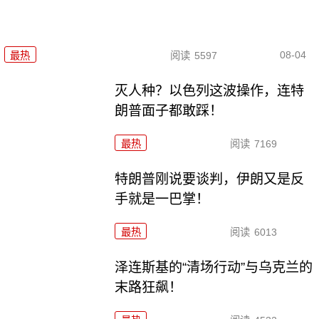
08-04
最热
阅读
5597
灭人种？以色列这波操作，连特
朗普面子都敢踩！
最热
阅读
7169
特朗普刚说要谈判，伊朗又是反
手就是一巴掌！
最热
阅读
6013
泽连斯基的“清场行动”与乌克兰的
末路狂飙！