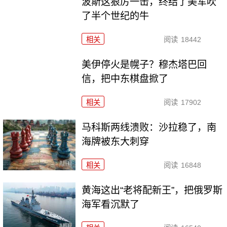
波斯这狠厉一击，终结了美军吹
了半个世纪的牛
相关
阅读
18442
美伊停火是幌子？穆杰塔巴回
信，把中东棋盘掀了
相关
阅读
17902
马科斯两线溃败：沙拉稳了，南
海牌被东大刺穿
相关
阅读
16848
黄海这出“老将配新王”，把俄罗斯
海军看沉默了