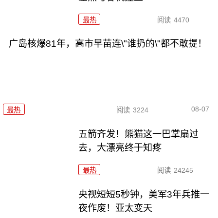
最热
阅读
4470
广岛核爆81年，高市早苗连\"谁扔的\"都不敢提！
08-07
最热
阅读
3224
五箭齐发！熊猫这一巴掌扇过
去，大漂亮终于知疼
最热
阅读
24245
央视短短5秒钟，美军3年兵推一
夜作废！亚太变天