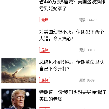
省440万丢5座城？美国这波操作
亏到姥姥家了！
最热
阅读
14420
对美国幻想不灭，伊朗犯下两个
大错，令人痛心！
最热
阅读
9813
总统见不到领袖，伊朗革命卫队
自己下令开打？
最热
阅读
8589
特朗普一句“我们也想要导弹”揭了
美国的老底