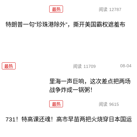
最热
阅读
12787
特朗普一句“珍珠港除外”，撕开美国霸权遮羞布
08-04
最热
阅读
11709
里海一声巨响，这次差点把两场
战争炸成一锅粥！
最热
阅读
9615
731！特高课还魂！高市早苗两把火烧穿日本国运