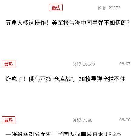
最热
阅读
20573
五角大楼这操作！美军报告称中国导弹不如伊朗？
08-07
最热
阅读
10643
炸疯了！俄乌互掀“仓库战”，28枚导弹全拦不住
08-06
最热
阅读
7385
一张纸条引发血案：美国为何要替日本“托底”？