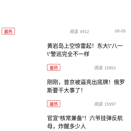
08-05
最热
阅读
4912
黄岩岛上空惊雷起！东大\"八一
\"警巡完全不一样
最热
阅读
15851
刚刚，普京被逼亮出底牌！俄罗
斯要干大事了！
最热
阅读
15997
官宣“核常兼备”！六爷挂弹反航
母，炸醒多少人