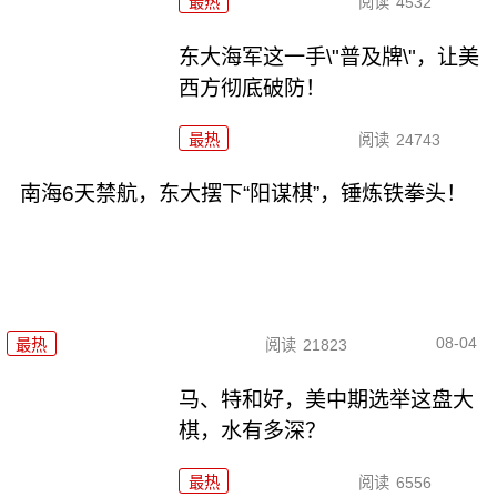
最热
阅读
4532
东大海军这一手\"普及牌\"，让美
西方彻底破防！
最热
阅读
24743
南海6天禁航，东大摆下“阳谋棋”，锤炼铁拳头！
08-04
最热
阅读
21823
马、特和好，美中期选举这盘大
棋，水有多深？
最热
阅读
6556