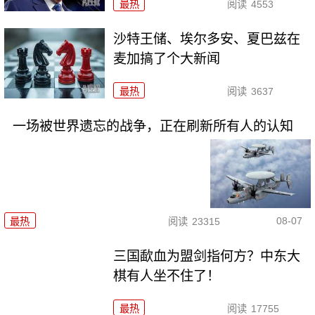
最热
阅读
4553
沙特王储、埃尔多安、夏巴兹在
麦加搞了个大新闻
最热
阅读
3637
一场被世界遗忘的战争，正在刷新所有人的认知
08-07
最热
阅读
23315
三国歃血为盟剑指何方？中东大
棋有人坐不住了！
最热
阅读
17755