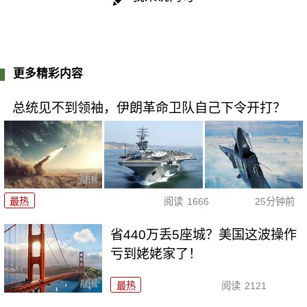
更多精彩内容
总统见不到领袖，伊朗革命卫队自己下令开打？
最热
阅读
1666
25分钟前
省440万丢5座城？美国这波操作
亏到姥姥家了！
最热
阅读
2121