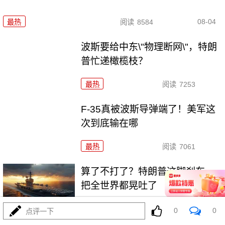
08-04
最热
阅读
8584
波斯要给中东\"物理断网\"，特朗
普忙递橄榄枝？
最热
阅读
7253
F-35真被波斯导弹端了！美军这
次到底输在哪
最热
阅读
7061
算了不打了？特朗普这脚刹车，
把全世界都晃吐了
最热
阅读
15842
0
0
点评一下