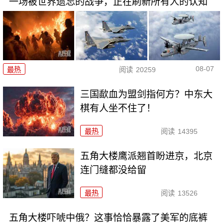
一场被世界遗忘的战争，正在刷新所有人的认知
08-07
最热
阅读
20259
三国歃血为盟剑指何方？中东大
棋有人坐不住了！
最热
阅读
14395
五角大楼鹰派翘首盼进京，北京
连门缝都没给留
最热
阅读
13526
五角大楼吓唬中俄？这事恰恰暴露了美军的底裤