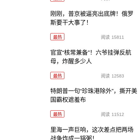
刚刚，普京被逼亮出底牌！俄罗
斯要干大事了！
最热
阅读
15811
官宣“核常兼备”！六爷挂弹反航
母，炸醒多少人
最热
阅读
12583
特朗普一句“珍珠港除外”，撕开美
国霸权遮羞布
最热
阅读
11512
里海一声巨响，这次差点把两场
战争炸成一锅粥！