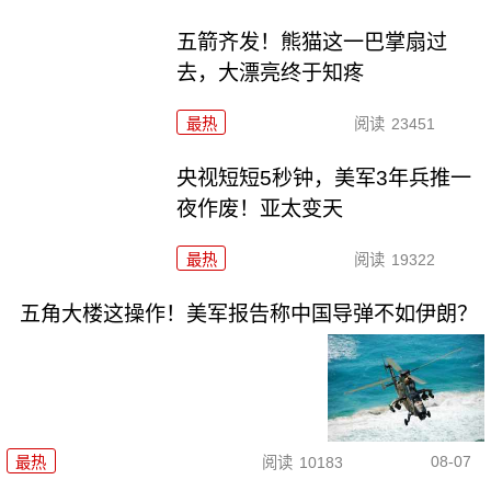
五箭齐发！熊猫这一巴掌扇过
去，大漂亮终于知疼
最热
阅读
23451
央视短短5秒钟，美军3年兵推一
夜作废！亚太变天
最热
阅读
19322
五角大楼这操作！美军报告称中国导弹不如伊朗？
08-07
最热
阅读
10183