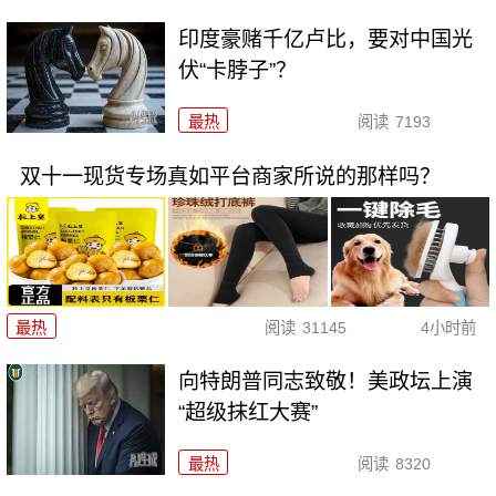
印度豪赌千亿卢比，要对中国光
伏“卡脖子”？
最热
阅读
7193
双十一现货专场真如平台商家所说的那样吗？
最热
阅读
31145
4小时前
向特朗普同志致敬！美政坛上演
“超级抹红大赛”
最热
阅读
8320