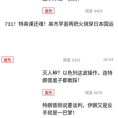
最热
阅读
9403
731！特高课还魂！高市早苗两把火烧穿日本国运
08-04
最热
阅读
5422
灭人种？以色列这波操作，连特
朗普面子都敢踩！
最热
阅读
6976
特朗普刚说要谈判，伊朗又是反
手就是一巴掌！