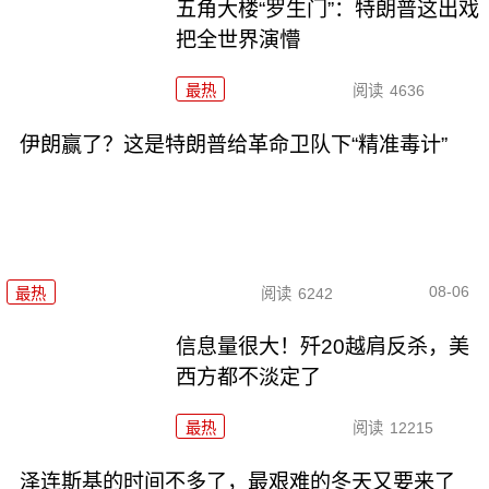
五角大楼“罗生门”：特朗普这出戏
把全世界演懵
最热
阅读
4636
伊朗赢了？这是特朗普给革命卫队下“精准毒计”
08-06
最热
阅读
6242
信息量很大！歼20越肩反杀，美
西方都不淡定了
最热
阅读
12215
泽连斯基的时间不多了，最艰难的冬天又要来了