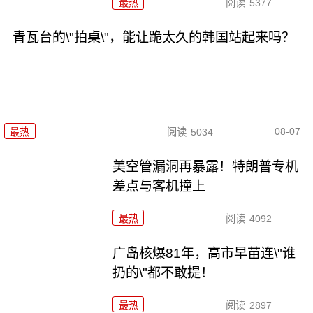
最热
阅读
5377
青瓦台的\"拍桌\"，能让跪太久的韩国站起来吗？
08-07
最热
阅读
5034
美空管漏洞再暴露！特朗普专机
差点与客机撞上
最热
阅读
4092
广岛核爆81年，高市早苗连\"谁
扔的\"都不敢提！
最热
阅读
2897