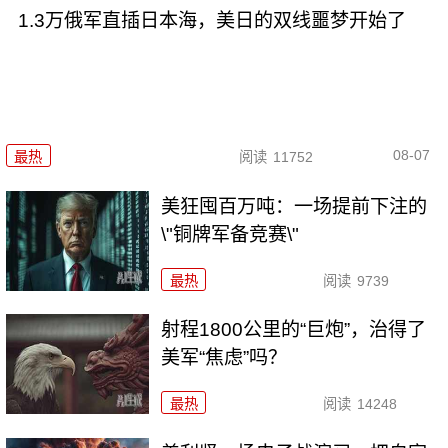
1.3万俄军直插日本海，美日的双线噩梦开始了
08-07
最热
阅读
11752
美狂囤百万吨：一场提前下注的
\"铜牌军备竞赛\"
最热
阅读
9739
射程1800公里的“巨炮”，治得了
美军“焦虑”吗？
最热
阅读
14248