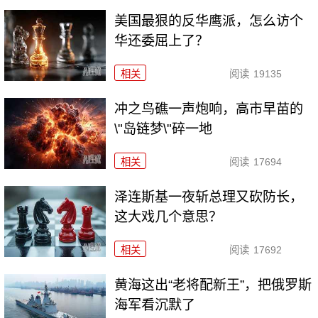
美国最狠的反华鹰派，怎么访个
华还委屈上了？
相关
阅读
19135
冲之鸟礁一声炮响，高市早苗的
\"岛链梦\"碎一地
相关
阅读
17694
泽连斯基一夜斩总理又砍防长，
这大戏几个意思？
相关
阅读
17692
黄海这出“老将配新王”，把俄罗斯
海军看沉默了