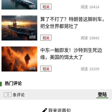
相关
阅读
16414
算了不打了？特朗普这脚刹车，
把全世界都晃吐了
相关
阅读
15842
中东一触即发！沙特到生死边
缘，美国的饵太大了
相关
阅读
15329
热门评论
登陆
0
条评论
我来说两句