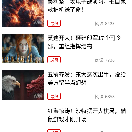
美利坚一场电子战演习，把自家
救护机送了命！
最热
阅读
8423
莫迪开大！砸碎印军17个司令
部，重组指挥结构
最热
阅读
7736
五箭齐发：东大这次出手，没给
美方留半点幻想
最热
阅读
6353
红海惊涛！沙特摆开大棋局，猫
鼠游戏才刚开场