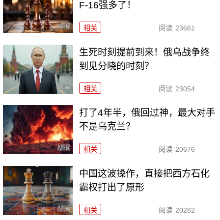
F-16强多了！
相关
阅读
23661
生死时刻提前到来！俄乌战争终
到见分晓的时刻？
相关
阅读
23054
打了4年半，俄回过神，最大对手
不是乌克兰？
相关
阅读
20676
中国这波操作，直接把西方石化
霸权打出了原形
相关
阅读
20282