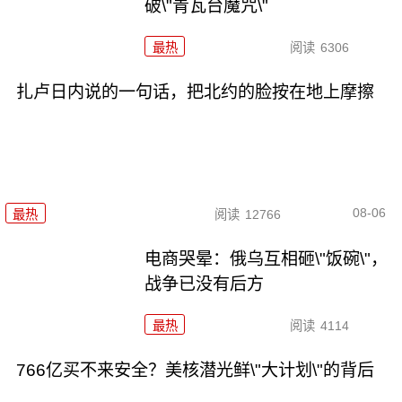
破\"青瓦台魔咒\"
最热
阅读
6306
扎卢日内说的一句话，把北约的脸按在地上摩擦
08-06
最热
阅读
12766
电商哭晕：俄乌互相砸\"饭碗\"，
战争已没有后方
最热
阅读
4114
766亿买不来安全？美核潜光鲜\"大计划\"的背后