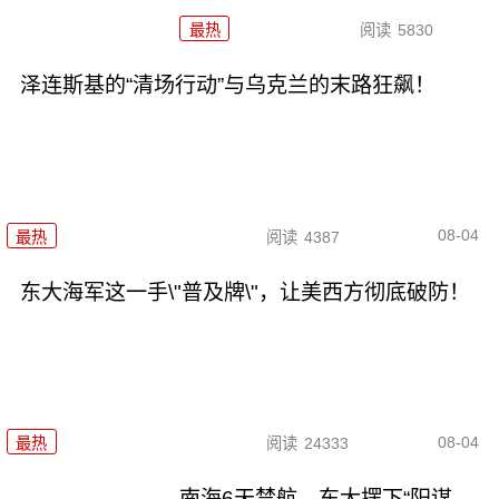
最热
阅读
5830
泽连斯基的“清场行动”与乌克兰的末路狂飙！
08-04
最热
阅读
4387
东大海军这一手\"普及牌\"，让美西方彻底破防！
08-04
最热
阅读
24333
南海6天禁航，东大摆下“阳谋