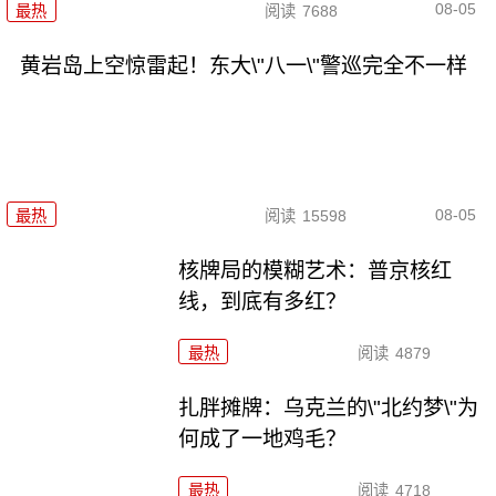
08-05
最热
阅读
7688
黄岩岛上空惊雷起！东大\"八一\"警巡完全不一样
08-05
最热
阅读
15598
核牌局的模糊艺术：普京核红
线，到底有多红？
最热
阅读
4879
扎胖摊牌：乌克兰的\"北约梦\"为
何成了一地鸡毛？
最热
阅读
4718