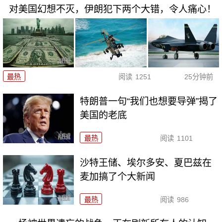
对美国幻想不灭，伊朗犯下两个大错，令人痛心！
最热
阅读
1251
25分钟前
特朗普一句“我们也想要导弹”揭了
美国的老底
最热
阅读
1101
沙特王储、埃尔多安、夏巴兹在
麦加搞了个大新闻
最热
阅读
986