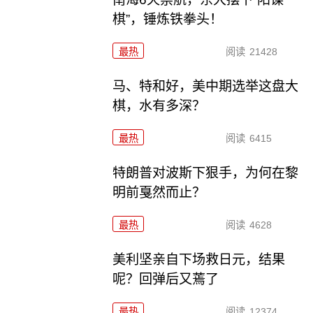
棋”，锤炼铁拳头！
最热
阅读
21428
马、特和好，美中期选举这盘大
棋，水有多深？
最热
阅读
6415
特朗普对波斯下狠手，为何在黎
明前戛然而止？
最热
阅读
4628
美利坚亲自下场救日元，结果
呢？回弹后又蔫了
最热
阅读
12374