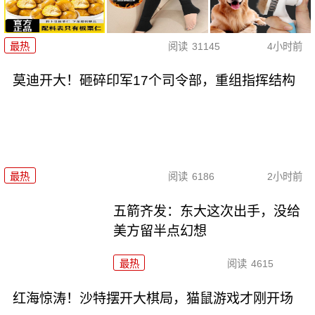
最热
阅读
31145
4小时前
莫迪开大！砸碎印军17个司令部，重组指挥结构
最热
阅读
6186
2小时前
五箭齐发：东大这次出手，没给
美方留半点幻想
最热
阅读
4615
红海惊涛！沙特摆开大棋局，猫鼠游戏才刚开场