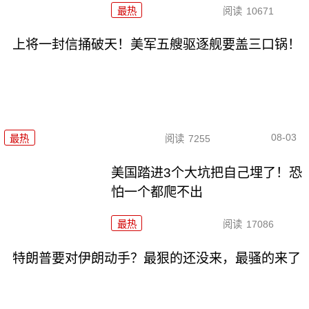
最热
阅读
10671
上将一封信捅破天！美军五艘驱逐舰要盖三口锅！
08-03
最热
阅读
7255
美国踏进3个大坑把自己埋了！恐
怕一个都爬不出
最热
阅读
17086
特朗普要对伊朗动手？最狠的还没来，最骚的来了