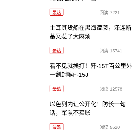
最热
阅读
7221
土耳其货船在黑海遭袭，泽连斯
基又惹了大麻烦
最热
阅读
15741
看不见就挨打！歼-15T百公里外
一剑封喉F-15J
最热
阅读
12578
以色列内讧公开化！防长一句
话，军队不买账
最热
阅读
5620