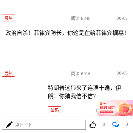
08-03
最热
阅读
5845
政治自杀！菲律宾防长，你这是在给菲律宾掘墓！
08-03
最热
阅读
6916
特朗普这狼来了连演十遍，伊
朗：你猜我信不信？
最热
阅读
5067
高市早苗又作妖！特高课卷土重来，日本三重困境
0
0
点评一下