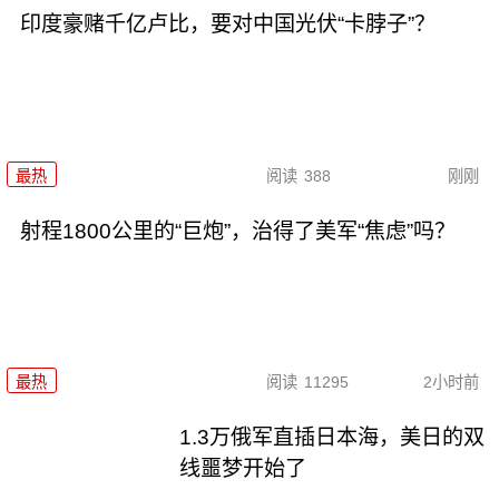
印度豪赌千亿卢比，要对中国光伏“卡脖子”？
最热
阅读
388
刚刚
射程1800公里的“巨炮”，治得了美军“焦虑”吗？
最热
阅读
11295
2小时前
1.3万俄军直插日本海，美日的双
线噩梦开始了