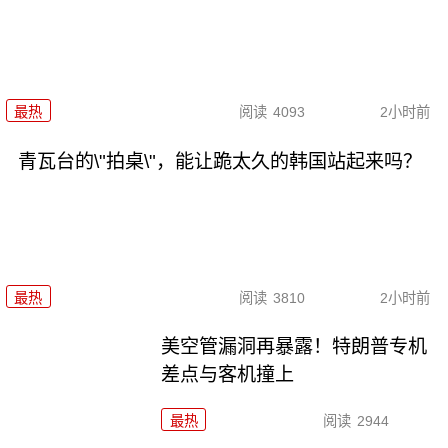
最热
阅读
4093
2小时前
青瓦台的\"拍桌\"，能让跪太久的韩国站起来吗？
最热
阅读
3810
2小时前
美空管漏洞再暴露！特朗普专机
差点与客机撞上
最热
阅读
2944