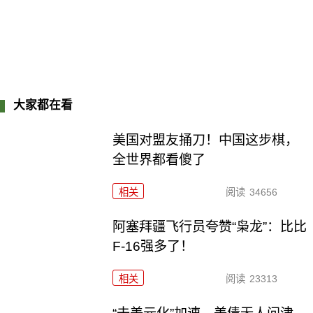
大家都在看
美国对盟友捅刀！中国这步棋，
全世界都看傻了
相关
阅读
34656
阿塞拜疆飞行员夸赞“枭龙”：比比
F-16强多了！
相关
阅读
23313