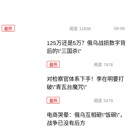
08-06
最热
阅读
11838
125万还是5万？俄乌战损数字背
后的\"三国杀\"
最热
阅读
7478
对检察官体系下手！李在明要打
破\"青瓦台魔咒\"
最热
阅读
5479
电商哭晕：俄乌互相砸\"饭碗\"，
战争已没有后方