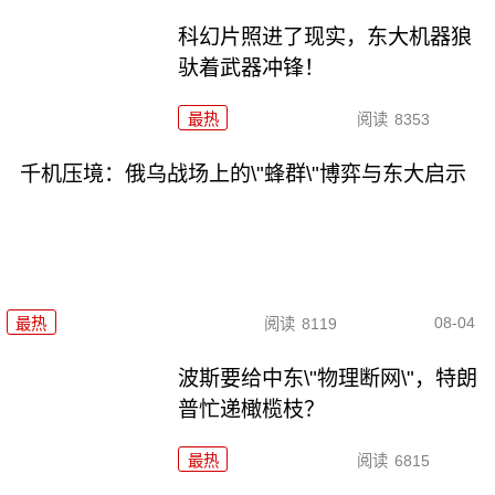
科幻片照进了现实，东大机器狼
驮着武器冲锋！
最热
阅读
8353
千机压境：俄乌战场上的\"蜂群\"博弈与东大启示
08-04
最热
阅读
8119
波斯要给中东\"物理断网\"，特朗
普忙递橄榄枝？
最热
阅读
6815