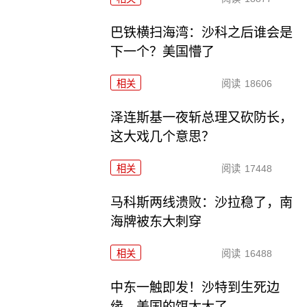
巴铁横扫海湾：沙科之后谁会是
下一个？美国懵了
相关
阅读
18606
泽连斯基一夜斩总理又砍防长，
这大戏几个意思？
相关
阅读
17448
马科斯两线溃败：沙拉稳了，南
海牌被东大刺穿
相关
阅读
16488
中东一触即发！沙特到生死边
缘，美国的饵太大了