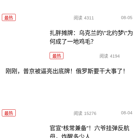
08-05
最热
阅读
4311
扎胖摊牌：乌克兰的\"北约梦\"为
何成了一地鸡毛？
最热
阅读
4194
刚刚，普京被逼亮出底牌！俄罗斯要干大事了！
08-04
最热
阅读
15276
官宣“核常兼备”！六爷挂弹反航
母，炸醒多少人