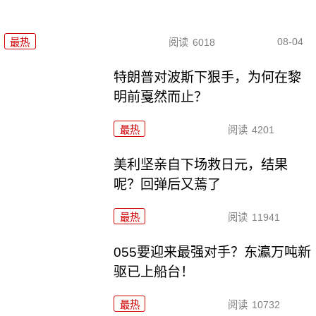
08-04
最热
阅读
6018
特朗普对波斯下狠手，为何在黎
明前戛然而止？
最热
阅读
4201
美利坚亲自下场救日元，结果
呢？回弹后又蔫了
最热
阅读
11941
055要迎来最强对手？东瀛万吨新
驱已上船台！
最热
阅读
10732