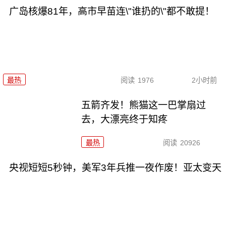
广岛核爆81年，高市早苗连\"谁扔的\"都不敢提！
最热
阅读
1976
2小时前
五箭齐发！熊猫这一巴掌扇过
去，大漂亮终于知疼
最热
阅读
20926
央视短短5秒钟，美军3年兵推一夜作废！亚太变天