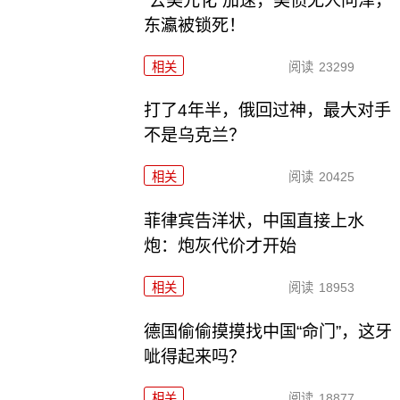
“去美元化”加速，美债无人问津，
东瀛被锁死！
相关
阅读
23299
打了4年半，俄回过神，最大对手
不是乌克兰？
相关
阅读
20425
菲律宾告洋状，中国直接上水
炮：炮灰代价才开始
相关
阅读
18953
德国偷偷摸摸找中国“命门”，这牙
呲得起来吗？
相关
阅读
18877