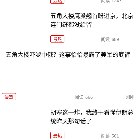
最热
阅读
1247
五角大楼鹰派翘首盼进京，北京
连门缝都没给留
最热
阅读
659
五角大楼吓唬中俄？这事恰恰暴露了美军的底裤
最热
阅读
666
刚刚
胡塞这一炸，我终于看懂伊朗总
统昨天那句话了
最热
阅读
561