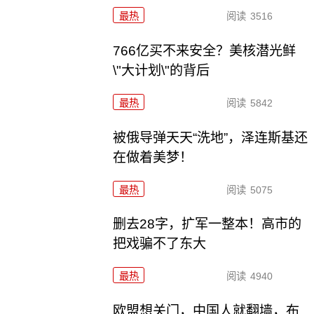
最热
阅读
3516
766亿买不来安全？美核潜光鲜
\"大计划\"的背后
最热
阅读
5842
被俄导弹天天“洗地”，泽连斯基还
在做着美梦！
最热
阅读
5075
删去28字，扩军一整本！高市的
把戏骗不了东大
最热
阅读
4940
欧盟想关门，中国人就翻墙，布