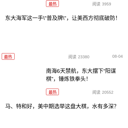
最热
阅读
3959
东大海军这一手\"普及牌\"，让美西方彻底破防！
08-04
最热
阅读
23380
南海6天禁航，东大摆下“阳谋
棋”，锤炼铁拳头！
最热
阅读
20552
马、特和好，美中期选举这盘大棋，水有多深？