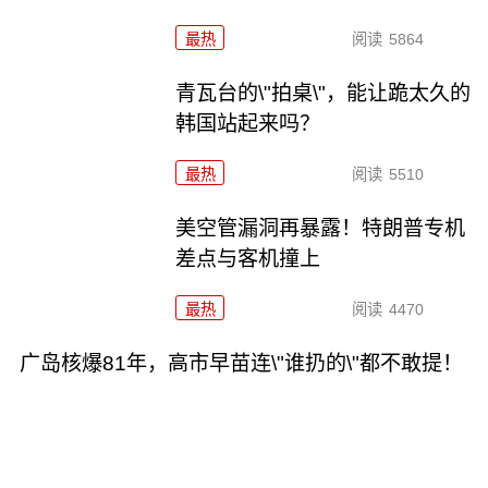
最热
阅读
5864
青瓦台的\"拍桌\"，能让跪太久的
韩国站起来吗？
最热
阅读
5510
美空管漏洞再暴露！特朗普专机
差点与客机撞上
最热
阅读
4470
广岛核爆81年，高市早苗连\"谁扔的\"都不敢提！