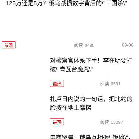
125万还是5万？俄乌战损数字背后的\"三国杀\"
08-06
最热
阅读
8495
对检察官体系下手！李在明要打
破\"青瓦台魔咒\"
最热
阅读
6591
扎卢日内说的一句话，把北约的
脸按在地上摩擦
最热
阅读
13097
电商哭晕：俄乌互相砸\"饭碗\"，