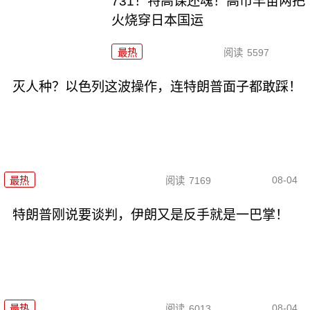
731！特高课还魂！高市早苗两把
火烧穿日本国运
最热
阅读
5597
灭人种？以色列这波操作，连特朗普面子都敢踩！
08-04
最热
阅读
7169
特朗普刚说要谈判，伊朗又是反手就是一巴掌！
08-04
最热
阅读
6013