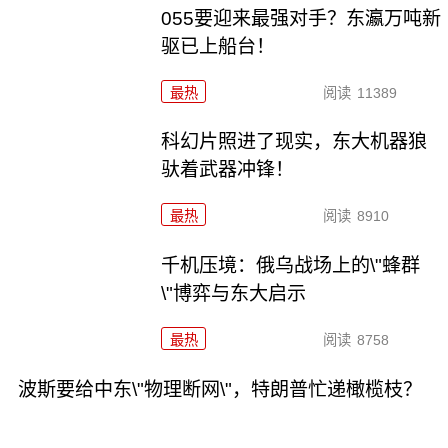
055要迎来最强对手？东瀛万吨新
驱已上船台！
最热
阅读
11389
科幻片照进了现实，东大机器狼
驮着武器冲锋！
最热
阅读
8910
千机压境：俄乌战场上的\"蜂群
\"博弈与东大启示
最热
阅读
8758
波斯要给中东\"物理断网\"，特朗普忙递橄榄枝？