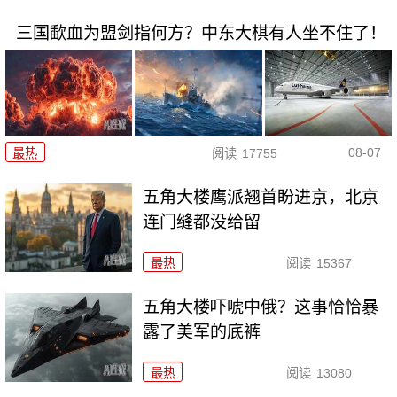
三国歃血为盟剑指何方？中东大棋有人坐不住了！
08-07
最热
阅读
17755
五角大楼鹰派翘首盼进京，北京
连门缝都没给留
最热
阅读
15367
五角大楼吓唬中俄？这事恰恰暴
露了美军的底裤
最热
阅读
13080