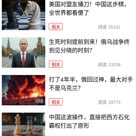
美国对盟友捅刀！中国这步棋，
全世界都看傻了
相关
阅读
35151
生死时刻提前到来！俄乌战争终
到见分晓的时刻？
相关
阅读
23239
打了4年半，俄回过神，最大对手
不是乌克兰？
相关
阅读
20773
中国这波操作，直接把西方石化
霸权打出了原形