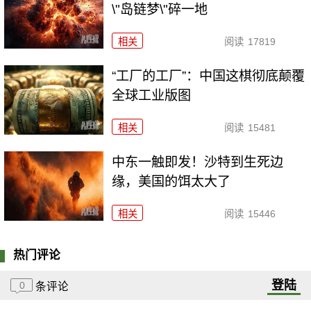
\"岛链梦\"碎一地
相关
阅读
17819
“工厂的工厂”：中国这棋彻底颠覆
全球工业版图
相关
阅读
15481
中东一触即发！沙特到生死边
缘，美国的饵太大了
相关
阅读
15446
热门评论
登陆
0
条评论