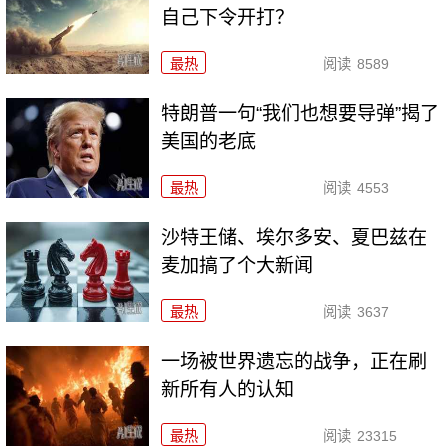
自己下令开打？
最热
阅读
8589
特朗普一句“我们也想要导弹”揭了
美国的老底
最热
阅读
4553
沙特王储、埃尔多安、夏巴兹在
麦加搞了个大新闻
最热
阅读
3637
一场被世界遗忘的战争，正在刷
新所有人的认知
最热
阅读
23315