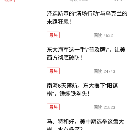
泽连斯基的“清场行动”与乌克兰的
末路狂飙！
最热
阅读
4532
东大海军这一手\"普及牌\"，让美
西方彻底破防！
最热
阅读
24743
南海6天禁航，东大摆下“阳谋
棋”，锤炼铁拳头！
最热
阅读
21823
马、特和好，美中期选举这盘大
棋，水有多深？