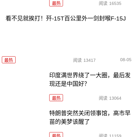
最热
阅读
16535
看不见就挨打！歼-15T百公里外一剑封喉F-15J
08-05
最热
阅读
13417
印度满世界绕了一大圈，最后发
现还是中国好？
最热
阅读
13064
特朗普突然关闭领事馆，高市早
苗的美梦该醒了
最热
阅读
11159