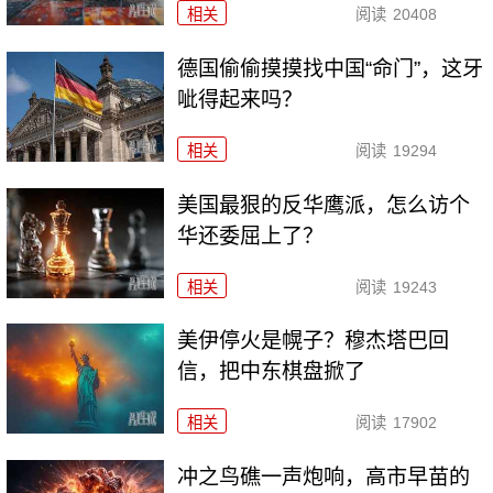
相关
阅读
20408
德国偷偷摸摸找中国“命门”，这牙
呲得起来吗？
相关
阅读
19294
美国最狠的反华鹰派，怎么访个
华还委屈上了？
相关
阅读
19243
美伊停火是幌子？穆杰塔巴回
信，把中东棋盘掀了
相关
阅读
17902
冲之鸟礁一声炮响，高市早苗的