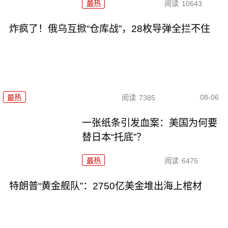
最热
阅读
10643
炸疯了！俄乌互掀“仓库战”，28枚导弹全拦不住
08-06
最热
阅读
7385
一张纸条引发血案：美国为何要
替日本“托底”？
最热
阅读
6475
特朗普“黄金舰队”：2750亿美金堆出海上棺材