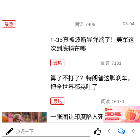
08-04
最热
阅读
7406
F-35真被波斯导弹端了！美军这
次到底输在哪
最热
阅读
7181
算了不打了？特朗普这脚刹车，
把全世界都晃吐了
最热
阅读
16070
一张图让印度陷入死寂，五枚金
牌背后的终极真相
0
0
点评一下