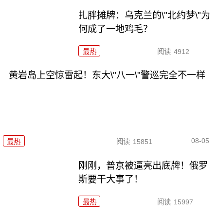
扎胖摊牌：乌克兰的\"北约梦\"为
何成了一地鸡毛？
最热
阅读
4912
黄岩岛上空惊雷起！东大\"八一\"警巡完全不一样
08-05
最热
阅读
15851
刚刚，普京被逼亮出底牌！俄罗
斯要干大事了！
最热
阅读
15997