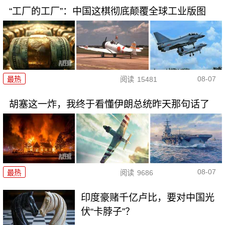
“工厂的工厂”：中国这棋彻底颠覆全球工业版图
08-07
最热
阅读
15481
胡塞这一炸，我终于看懂伊朗总统昨天那句话了
08-07
最热
阅读
9686
印度豪赌千亿卢比，要对中国光
伏“卡脖子”？