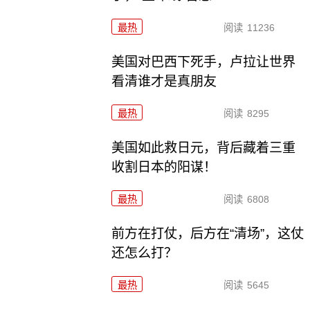
最热
阅读
11236
美国对巴西下死手，卢拉让世界
看清谁才是真朋友
最热
阅读
8295
美国如此救日元，背后藏着三重
收割日本的阳谋！
最热
阅读
6808
前方在打仗，后方在“清场”，这仗
还怎么打？
最热
阅读
5645