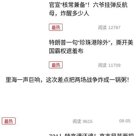
官宣“核常兼备”！六爷挂弹反航
母，炸醒多少人
最热
阅读
12787
特朗普一句“珍珠港除外”，撕开美
国霸权遮羞布
最热
阅读
11709
里海一声巨响，这次差点把两场战争炸成一锅粥！
08-05
最热
阅读
9615