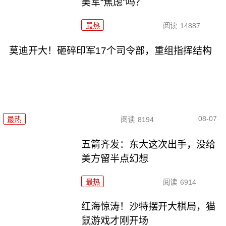
美军“焦虑”吗？
最热
阅读
14887
莫迪开大！砸碎印军17个司令部，重组指挥结构
08-07
最热
阅读
8194
五箭齐发：东大这次出手，没给
美方留半点幻想
最热
阅读
6914
红海惊涛！沙特摆开大棋局，猫
鼠游戏才刚开场