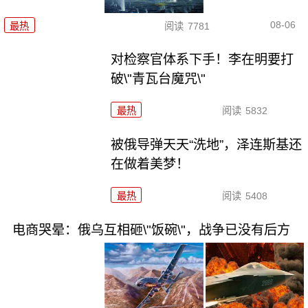
08-06
最热
阅读
7781
对检察官体系下手！李在明要打
破\"青瓦台魔咒\"
最热
阅读
5832
被俄导弹天天“洗地”，泽连斯基还
在做着美梦！
最热
阅读
5408
电商哭晕：俄乌互相砸\"饭碗\"，战争已没有后方