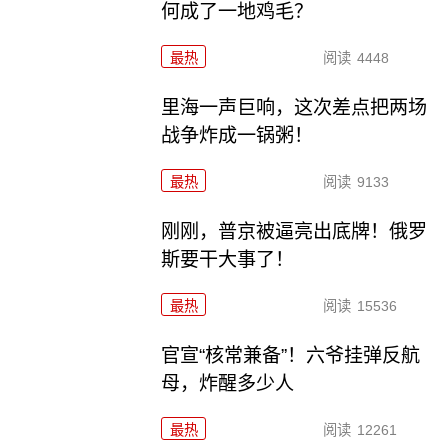
何成了一地鸡毛？
最热
阅读
4448
里海一声巨响，这次差点把两场
战争炸成一锅粥！
最热
阅读
9133
刚刚，普京被逼亮出底牌！俄罗
斯要干大事了！
最热
阅读
15536
官宣“核常兼备”！六爷挂弹反航
母，炸醒多少人
最热
阅读
12261