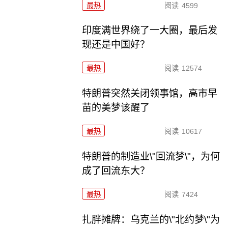
最热
阅读
4599
印度满世界绕了一大圈，最后发
现还是中国好？
最热
阅读
12574
特朗普突然关闭领事馆，高市早
苗的美梦该醒了
最热
阅读
10617
特朗普的制造业\"回流梦\"，为何
成了回流东大？
最热
阅读
7424
扎胖摊牌：乌克兰的\"北约梦\"为