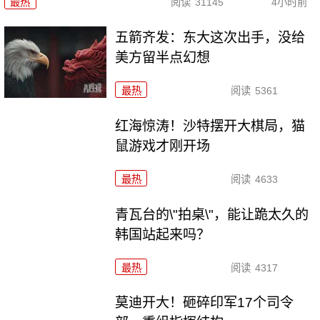
最热
阅读
31145
4小时前
五箭齐发：东大这次出手，没给
美方留半点幻想
最热
阅读
5361
红海惊涛！沙特摆开大棋局，猫
鼠游戏才刚开场
最热
阅读
4633
青瓦台的\"拍桌\"，能让跪太久的
韩国站起来吗？
最热
阅读
4317
莫迪开大！砸碎印军17个司令