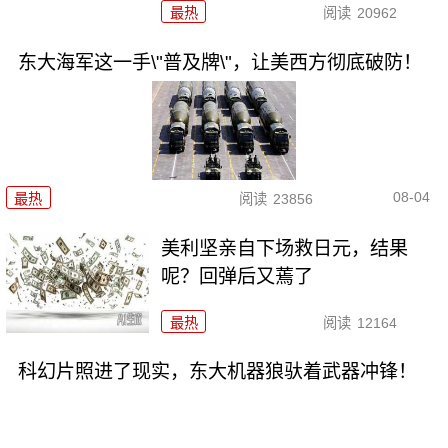
最热
阅读
20962
东大海军这一手\"普及牌\"，让美西方彻底破防！
08-04
最热
阅读
23856
美利坚亲自下场救日元，结果
呢？回弹后又蔫了
最热
阅读
12164
科幻片照进了现实，东大机器狼驮着武器冲锋！