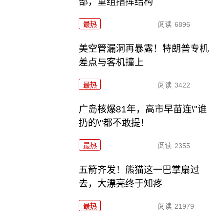
部，重组指挥结构
最热
阅读
6896
美空管漏洞再暴露！特朗普专机
差点与客机撞上
最热
阅读
3422
广岛核爆81年，高市早苗连\"谁
扔的\"都不敢提！
最热
阅读
2355
五箭齐发！熊猫这一巴掌扇过
去，大漂亮终于知疼
最热
阅读
21979