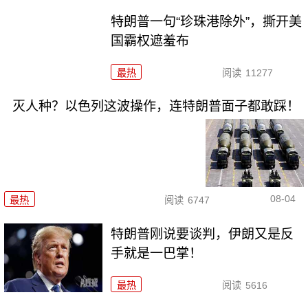
特朗普一句“珍珠港除外”，撕开美
国霸权遮羞布
最热
阅读
11277
灭人种？以色列这波操作，连特朗普面子都敢踩！
08-04
最热
阅读
6747
特朗普刚说要谈判，伊朗又是反
手就是一巴掌！
最热
阅读
5616