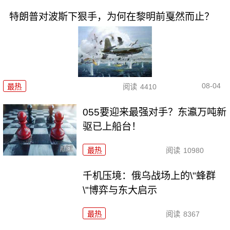
特朗普对波斯下狠手，为何在黎明前戛然而止？
08-04
最热
阅读
4410
055要迎来最强对手？东瀛万吨新
驱已上船台！
最热
阅读
10980
千机压境：俄乌战场上的\"蜂群
\"博弈与东大启示
最热
阅读
8367