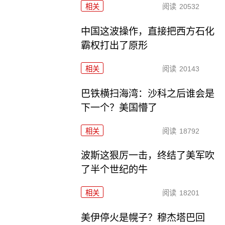
相关
阅读
20532
中国这波操作，直接把西方石化
霸权打出了原形
相关
阅读
20143
巴铁横扫海湾：沙科之后谁会是
下一个？美国懵了
相关
阅读
18792
波斯这狠厉一击，终结了美军吹
了半个世纪的牛
相关
阅读
18201
美伊停火是幌子？穆杰塔巴回