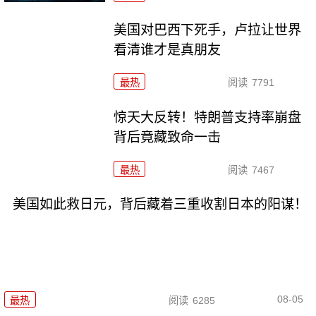
美国对巴西下死手，卢拉让世界
看清谁才是真朋友
最热
阅读
7791
惊天大反转！特朗普支持率崩盘
背后竟藏致命一击
最热
阅读
7467
美国如此救日元，背后藏着三重收割日本的阳谋！
08-05
最热
阅读
6285