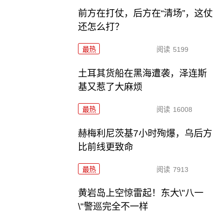
前方在打仗，后方在“清场”，这仗
还怎么打？
最热
阅读
5199
土耳其货船在黑海遭袭，泽连斯
基又惹了大麻烦
最热
阅读
16008
赫梅利尼茨基7小时殉爆，乌后方
比前线更致命
最热
阅读
7913
黄岩岛上空惊雷起！东大\"八一
\"警巡完全不一样