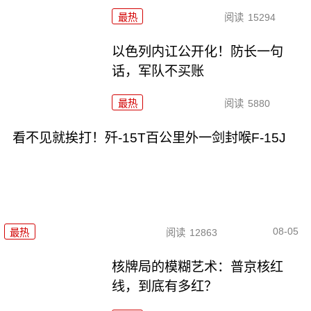
最热
阅读
15294
以色列内讧公开化！防长一句
话，军队不买账
最热
阅读
5880
看不见就挨打！歼-15T百公里外一剑封喉F-15J
08-05
最热
阅读
12863
核牌局的模糊艺术：普京核红
线，到底有多红？