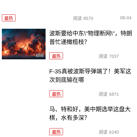
08-04
最热
阅读
8570
波斯要给中东\"物理断网\"，特朗
普忙递橄榄枝？
最热
阅读
7037
F-35真被波斯导弹端了！美军这
次到底输在哪
最热
阅读
6871
马、特和好，美中期选举这盘大
棋，水有多深？
最热
阅读
6240