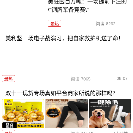
美狂囤百万吨：一场提前下注的
\"铜牌军备竞赛\"
最热
阅读
8262
美利坚一场电子战演习，把自家救护机送了命！
08-07
最热
阅读
7065
双十一现货专场真如平台商家所说的那样吗？