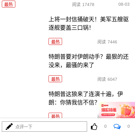
08-03
最热
阅读
17478
上将一封信捅破天！美军五艘驱
逐舰要盖三口锅！
最热
阅读
7446
特朗普要对伊朗动手？最狠的还
没来，最骚的来了
最热
阅读
6047
特朗普这狼来了连演十遍，伊
朗：你猜我信不信？
最热
阅读
5267
0
0
点评一下
政治自杀！菲律宾防长，你这是在给菲律宾掘墓！