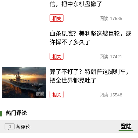
信，把中东棋盘掀了
相关
阅读
17585
血条见底？美利坚这艘巨轮，或
许撑不了多久了
相关
阅读
17421
算了不打了？特朗普这脚刹车，
把全世界都晃吐了
相关
阅读
15548
热门评论
登陆
0
条评论