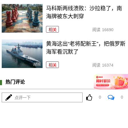
马科斯两线溃败：沙拉稳了，南
海牌被东大刺穿
相关
阅读
16690
黄海这出“老将配新王”，把俄罗斯
海军看沉默了
相关
阅读
16374
热门评论
登陆
0
条评论
0
0
点评一下
我来说两句