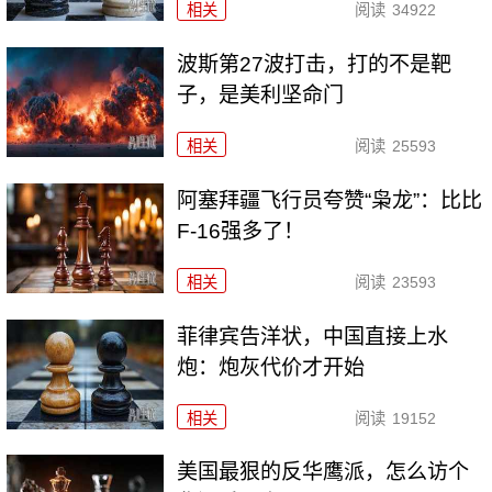
相关
阅读
34922
波斯第27波打击，打的不是靶
子，是美利坚命门
相关
阅读
25593
阿塞拜疆飞行员夸赞“枭龙”：比比
F-16强多了！
相关
阅读
23593
菲律宾告洋状，中国直接上水
炮：炮灰代价才开始
相关
阅读
19152
美国最狠的反华鹰派，怎么访个