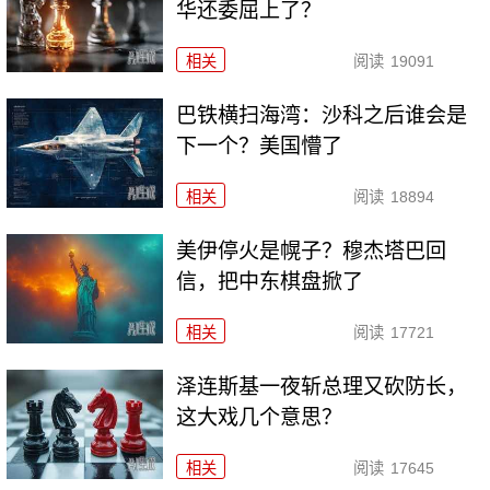
华还委屈上了？
相关
阅读
19091
巴铁横扫海湾：沙科之后谁会是
下一个？美国懵了
相关
阅读
18894
美伊停火是幌子？穆杰塔巴回
信，把中东棋盘掀了
相关
阅读
17721
泽连斯基一夜斩总理又砍防长，
这大戏几个意思？
相关
阅读
17645