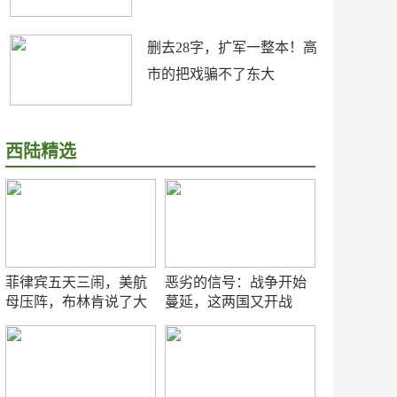
删去28字，扩军一整本！高
市的把戏骗不了东大
西陆精选
菲律宾五天三闹，美航
恶劣的信号：战争开始
母压阵，布林肯说了大
蔓延，这两国又开战
实话
了！