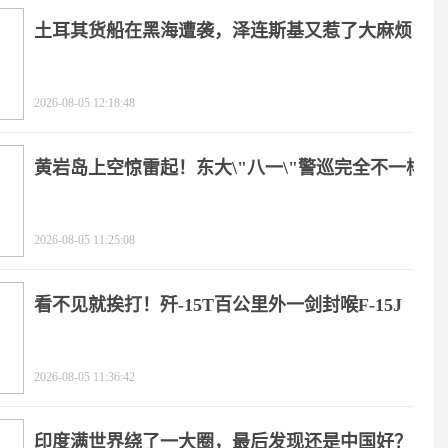
土耳其货船在黑海遭袭，泽连斯基又惹了大麻烦
2026-08-05 12:18:48
黄岩岛上空惊雷起！东大\"八一\"警巡完全不一样
2026-08-05 11:25:08
看不见就挨打！歼-15T百公里外一剑封喉F-15J
2026-08-05 11:36:42
印度满世界绕了一大圈，最后发现还是中国好？