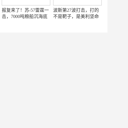
报复来了！苏-57雷霆一
波斯第27波打击，打的
击，7000吨粮船沉海底
不是靶子，是美利坚命
门