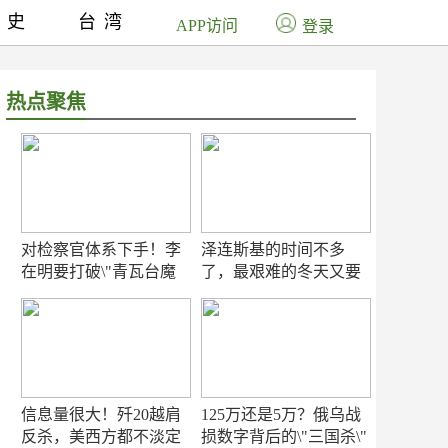
历史
台湾
APP访问
登录
热点聚焦
对检察官体系下手！李
泽连斯基的时间不多
在明要打破\"青瓦台魔
了，最艰难的冬天又要
咒\"
来了
信息量很大！歼20越肩
125万还是5万？俄乌战
反杀，美西方都不淡定
损数字背后的\"三国杀\"