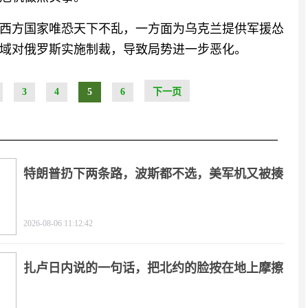
西方国家唯恐天下不乱，一方面为乌克兰提供军援怂
域对俄罗斯实施制裁，导致局势进一步恶化。
3
4
5
6
下一页
特朗普扔下两条路，波斯都不选，美军机又被揍
2026-08-06 11:12:42
扎卢日内说的一句话，把北约的脸按在地上摩擦