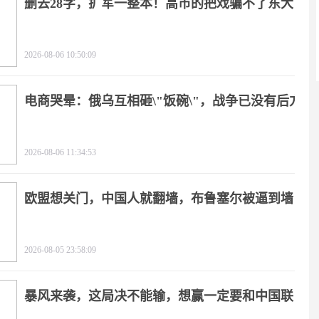
删去28字，扩军一整本！高市的把戏骗不了东大
2026-08-06 10:50:09
电商哭晕：俄乌互相砸\"饭碗\"，战争已没有后方
2026-08-06 11:34:53
欧盟想关门，中国人就翻墙，布鲁塞尔被逼到墙
角
2026-08-05 23:58:09
暴风来袭，这局决不能输，想赢一定要和中国联