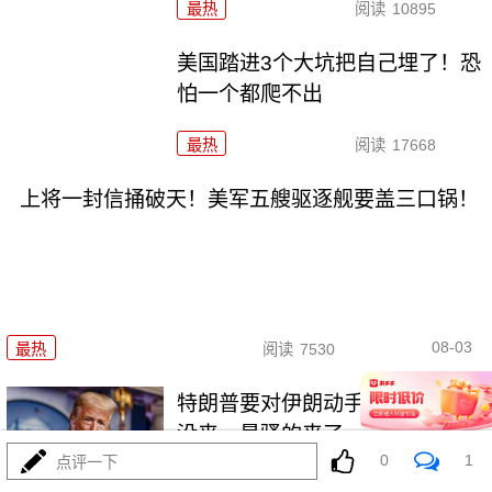
最热
阅读
10895
美国踏进3个大坑把自己埋了！恐
怕一个都爬不出
最热
阅读
17668
上将一封信捅破天！美军五艘驱逐舰要盖三口锅！
08-03
最热
阅读
7530
特朗普要对伊朗动手？最狠的还
没来，最骚的来了
0
1
点评一下
最热
阅读
6105