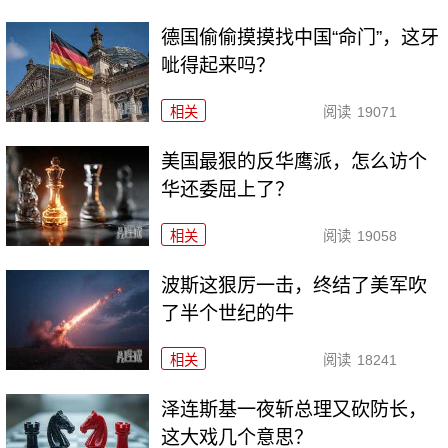
德国偷偷摸摸找中国“命门”，这牙
呲得起来吗？
相关
阅读
19071
美国最狠的反华鹰派，怎么访个
华还委屈上了？
相关
阅读
19058
波斯这狠厉一击，终结了美军吹
了半个世纪的牛
相关
阅读
18241
泽连斯基一夜斩总理又砍防长，
这大戏几个意思？