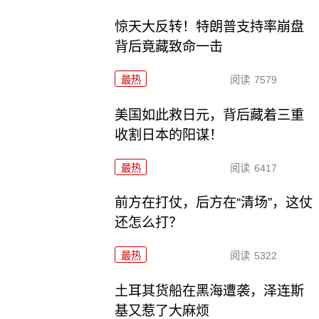
惊天大反转！特朗普支持率崩盘
背后竟藏致命一击
最热
阅读
7579
美国如此救日元，背后藏着三重
收割日本的阳谋！
最热
阅读
6417
前方在打仗，后方在“清场”，这仗
还怎么打？
最热
阅读
5322
土耳其货船在黑海遭袭，泽连斯
基又惹了大麻烦