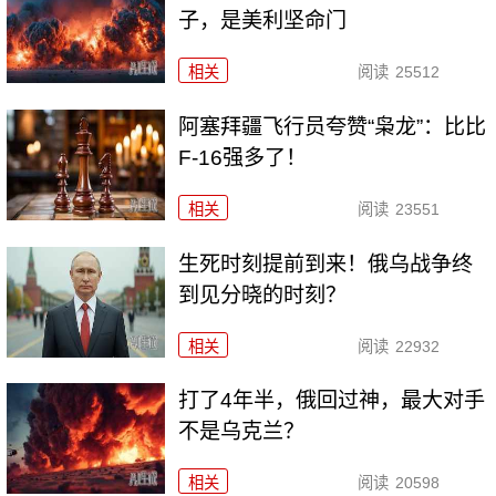
子，是美利坚命门
相关
阅读
25512
阿塞拜疆飞行员夸赞“枭龙”：比比
F-16强多了！
相关
阅读
23551
生死时刻提前到来！俄乌战争终
到见分晓的时刻？
相关
阅读
22932
打了4年半，俄回过神，最大对手
不是乌克兰？
相关
阅读
20598