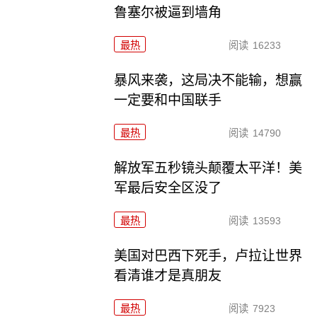
鲁塞尔被逼到墙角
最热
阅读
16233
暴风来袭，这局决不能输，想赢
一定要和中国联手
最热
阅读
14790
解放军五秒镜头颠覆太平洋！美
军最后安全区没了
最热
阅读
13593
美国对巴西下死手，卢拉让世界
看清谁才是真朋友
最热
阅读
7923