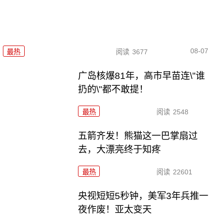
08-07
最热
阅读
3677
广岛核爆81年，高市早苗连\"谁
扔的\"都不敢提！
最热
阅读
2548
五箭齐发！熊猫这一巴掌扇过
去，大漂亮终于知疼
最热
阅读
22601
央视短短5秒钟，美军3年兵推一
夜作废！亚太变天