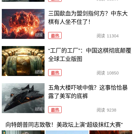
三国歃血为盟剑指何方？中东大
棋有人坐不住了！
最热
阅读
11304
“工厂的工厂”：中国这棋彻底颠覆
全球工业版图
最热
阅读
10850
五角大楼吓唬中俄？这事恰恰暴
露了美军的底裤
最热
阅读
9238
向特朗普同志致敬！美政坛上演“超级抹红大赛”