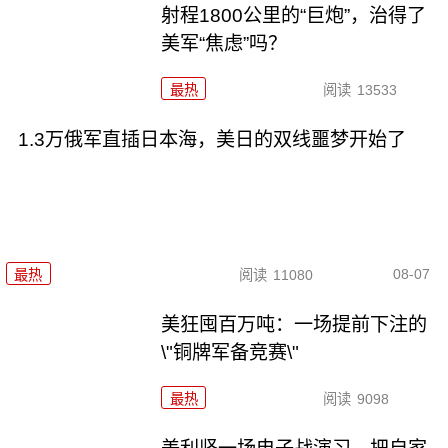
射程1800公里的“巨炮”，治得了
美军“焦虑”吗？
最热
阅读
13533
1.3万俄军直插日本海，美日的双线噩梦开始了
08-07
最热
阅读
11080
美狂囤百万吨：一场提前下注的
\"铜牌军备竞赛\"
最热
阅读
9098