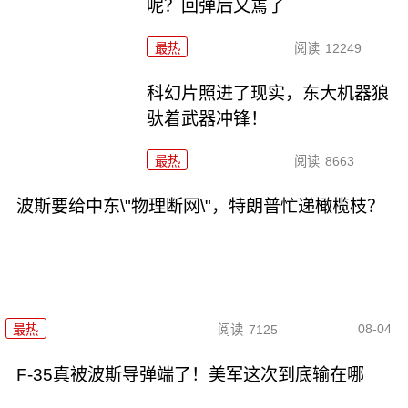
呢？回弹后又蔫了
最热
阅读
12249
科幻片照进了现实，东大机器狼
驮着武器冲锋！
最热
阅读
8663
波斯要给中东\"物理断网\"，特朗普忙递橄榄枝？
08-04
最热
阅读
7125
F-35真被波斯导弹端了！美军这次到底输在哪