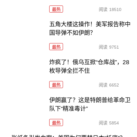
最热
阅读
18510
五角大楼这操作！美军报告称中
国导弹不如伊朗？
最热
阅读
9751
炸疯了！俄乌互掀“仓库战”，28
枚导弹全拦不住
最热
阅读
6652
伊朗赢了？这是特朗普给革命卫
队下“精准毒计”
最热
阅读
5854