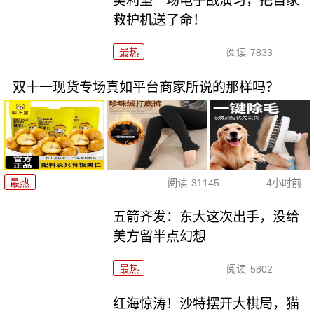
美利坚一场电子战演习，把自家
救护机送了命！
最热
阅读
7833
双十一现货专场真如平台商家所说的那样吗？
最热
阅读
31145
4小时前
五箭齐发：东大这次出手，没给
美方留半点幻想
最热
阅读
5802
红海惊涛！沙特摆开大棋局，猫