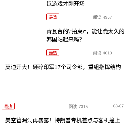
鼠游戏才刚开场
最热
阅读
4957
青瓦台的\"拍桌\"，能让跪太久的
韩国站起来吗？
最热
阅读
4610
莫迪开大！砸碎印军17个司令部，重组指挥结构
08-07
最热
阅读
7315
美空管漏洞再暴露！特朗普专机差点与客机撞上