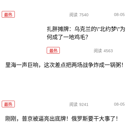
08-05
最热
阅读
7540
扎胖摊牌：乌克兰的\"北约梦\"为
何成了一地鸡毛？
最热
阅读
4563
里海一声巨响，这次差点把两场战争炸成一锅粥！
08-05
最热
阅读
9241
刚刚，普京被逼亮出底牌！俄罗斯要干大事了！