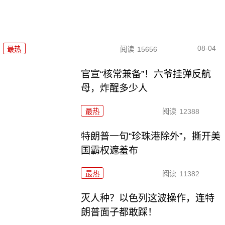
08-04
最热
阅读
15656
官宣“核常兼备”！六爷挂弹反航
母，炸醒多少人
最热
阅读
12388
特朗普一句“珍珠港除外”，撕开美
国霸权遮羞布
最热
阅读
11382
灭人种？以色列这波操作，连特
朗普面子都敢踩！