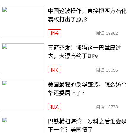
中国这波操作，直接把西方石化
霸权打出了原形
相关
阅读
19962
五箭齐发！熊猫这一巴掌扇过
去，大漂亮终于知疼
相关
阅读
19056
美国最狠的反华鹰派，怎么访个
华还委屈上了？
相关
阅读
18778
巴铁横扫海湾：沙科之后谁会是
下一个？美国懵了