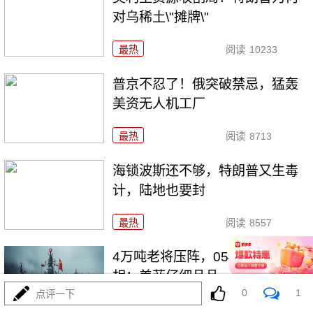
对乌稀土\"摊牌\"
最热
阅读
10233
普京不忍了！俄突破禁忌，猛轰
美资无人机工厂
最热
阅读
8713
海锁波斯还不够，特朗普又生毒
计，陆地也要封
最热
阅读
8557
4万吨老将压阵，054B新锐亮
相：美菲仔细品品
0
1
点评一下
最热
阅读
8311