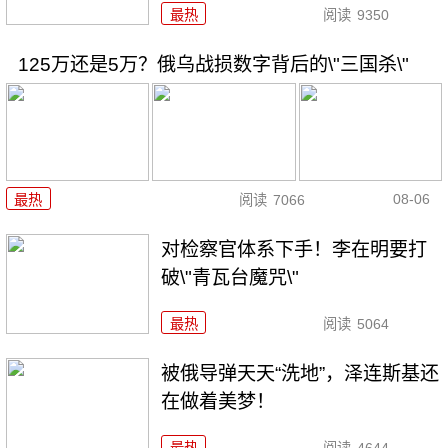
最热
阅读
9350
125万还是5万？俄乌战损数字背后的\"三国杀\"
08-06
最热
阅读
7066
对检察官体系下手！李在明要打
破\"青瓦台魔咒\"
最热
阅读
5064
被俄导弹天天“洗地”，泽连斯基还
在做着美梦！
最热
阅读
4644