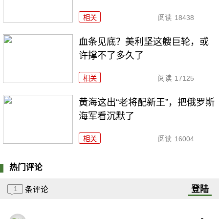
相关
阅读
18438
血条见底？美利坚这艘巨轮，或
许撑不了多久了
相关
阅读
17125
黄海这出“老将配新王”，把俄罗斯
海军看沉默了
相关
阅读
16004
热门评论
登陆
1
条评论