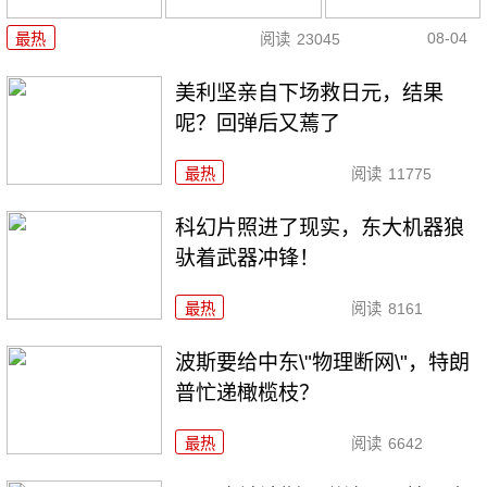
08-04
最热
阅读
23045
美利坚亲自下场救日元，结果
呢？回弹后又蔫了
最热
阅读
11775
科幻片照进了现实，东大机器狼
驮着武器冲锋！
最热
阅读
8161
波斯要给中东\"物理断网\"，特朗
普忙递橄榄枝？
最热
阅读
6642