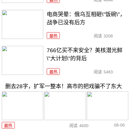
电商哭晕：俄乌互相砸\"饭碗\"，
战争已没有后方
最热
阅读
3208
766亿买不来安全？美核潜光鲜
\"大计划\"的背后
最热
阅读
5483
删去28字，扩军一整本！高市的把戏骗不了东大
08-06
最热
阅读
4600