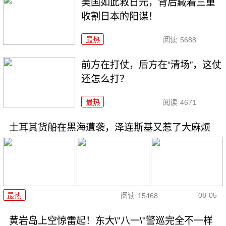
美国如此救日元，背后藏着三重
收割日本的阳谋！
最热
阅读
5688
前方在打仗，后方在“清场”，这仗
还怎么打？
最热
阅读
4671
土耳其货船在黑海遭袭，泽连斯基又惹了大麻烦
08-05
最热
阅读
15468
黄岩岛上空惊雷起！东大\"八一\"警巡完全不一样