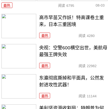
08-03
最热
阅读
6795
高市早苗又作妖！特高课卷土重
来，日本三重困境
最热
阅读
4280
央视：空警600横空出世，美航母
最强王牌失效
最热
阅读
22982
东瀛彻底撕掉和平面具，公然发
射进攻性武器！
最热
阅读
11144
美利坚资源收割局：特朗普为何