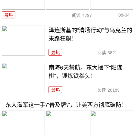
08-04
最热
阅读
4797
泽连斯基的“清场行动”与乌克兰的
末路狂飙！
最热
阅读
3821
南海6天禁航，东大摆下“阳谋
棋”，锤炼铁拳头！
最热
阅读
20189
东大海军这一手\"普及牌\"，让美西方彻底破防！