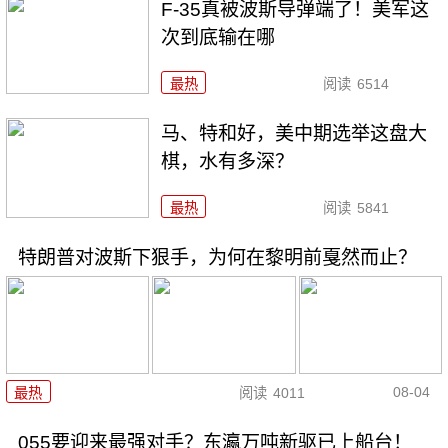
F-35真被波斯导弹端了！美军这
次到底输在哪
最热
阅读
6514
马、特和好，美中期选举这盘大
棋，水有多深？
最热
阅读
5841
特朗普对波斯下狠手，为何在黎明前戛然而止？
08-04
最热
阅读
4011
055要迎来最强对手？东瀛万吨新驱已上船台！