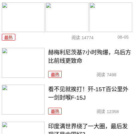
08-05
最热
阅读
14774
赫梅利尼茨基7小时殉爆，乌后方
比前线更致命
最热
阅读
7498
看不见就挨打！歼-15T百公里外
一剑封喉F-15J
最热
阅读
12358
印度满世界绕了一大圈，最后发