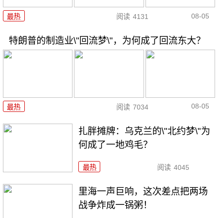
08-05
最热
阅读
4131
特朗普的制造业\"回流梦\"，为何成了回流东大？
08-05
最热
阅读
7034
扎胖摊牌：乌克兰的\"北约梦\"为
何成了一地鸡毛？
最热
阅读
4045
里海一声巨响，这次差点把两场
战争炸成一锅粥！