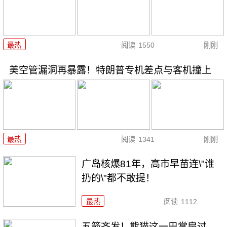
最热
阅读
1550
刚刚
美空管漏洞再暴露！特朗普专机差点与客机撞上
最热
阅读
1341
刚刚
广岛核爆81年，高市早苗连\"谁
扔的\"都不敢提！
最热
阅读
1112
五箭齐发！熊猫这一巴掌扇过