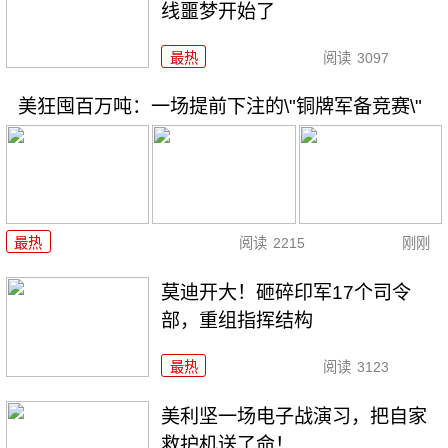
线噩梦开始了
最热
阅读
3097
美狂囤百万吨：一场提前下注的\"铜牌军备竞赛\"
最热
阅读
2215
刚刚
莫迪开大！砸碎印军17个司令
部，重组指挥结构
最热
阅读
3123
美利坚一场电子战演习，把自家
救护机送了命！