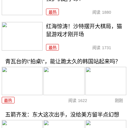
最热
阅读
1880
红海惊涛！沙特摆开大棋局，猫
鼠游戏才刚开场
最热
阅读
1731
青瓦台的\"拍桌\"，能让跪太久的韩国站起来吗？
最热
阅读
1622
刚刚
五箭齐发：东大这次出手，没给美方留半点幻想