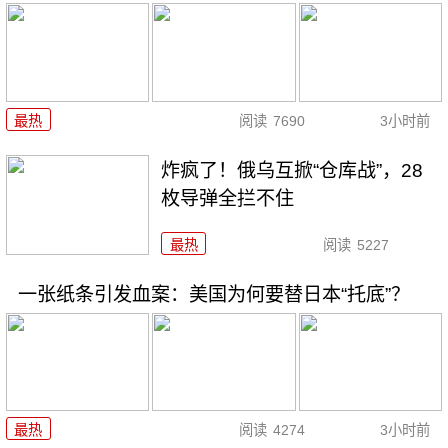
最热
阅读
7690
3小时前
炸疯了！俄乌互掀“仓库战”，28
枚导弹全拦不住
最热
阅读
5227
一张纸条引发血案：美国为何要替日本“托底”？
最热
阅读
4274
3小时前