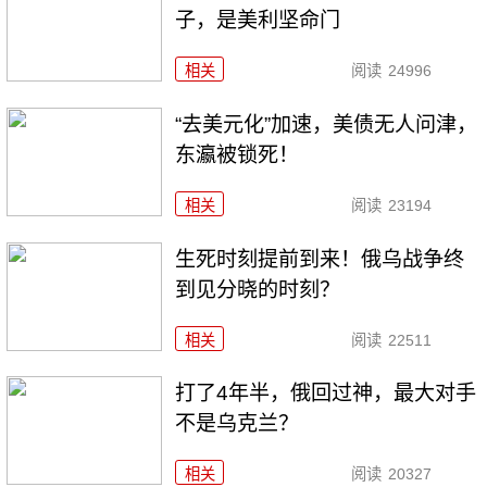
子，是美利坚命门
相关
阅读
24996
“去美元化”加速，美债无人问津，
东瀛被锁死！
相关
阅读
23194
生死时刻提前到来！俄乌战争终
到见分晓的时刻？
相关
阅读
22511
打了4年半，俄回过神，最大对手
不是乌克兰？
相关
阅读
20327