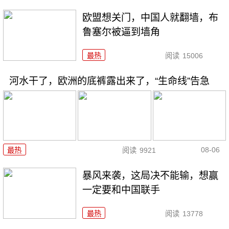
欧盟想关门，中国人就翻墙，布
鲁塞尔被逼到墙角
最热
阅读
15006
河水干了，欧洲的底裤露出来了，“生命线”告急
08-06
最热
阅读
9921
暴风来袭，这局决不能输，想赢
一定要和中国联手
最热
阅读
13778