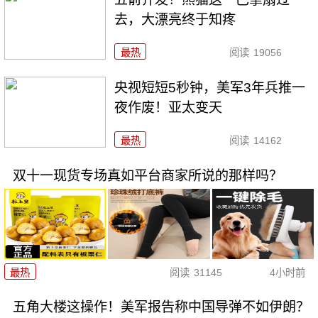
去，大漂亮终于知疼
最热
阅读
19056
央视短短5秒钟，美军3年兵推一
夜作废！亚太变天
最热
阅读
14162
双十一现货专场真如平台商家所说的那样吗？
最热
阅读
31145
4小时前
五角大楼这操作！美军报告称中国导弹不如伊朗？