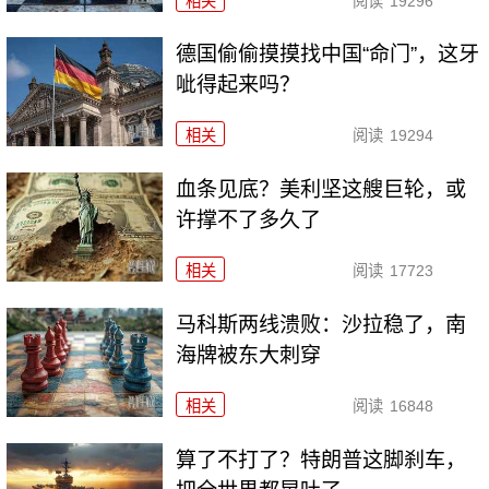
相关
阅读
19296
德国偷偷摸摸找中国“命门”，这牙
呲得起来吗？
相关
阅读
19294
血条见底？美利坚这艘巨轮，或
许撑不了多久了
相关
阅读
17723
马科斯两线溃败：沙拉稳了，南
海牌被东大刺穿
相关
阅读
16848
算了不打了？特朗普这脚刹车，