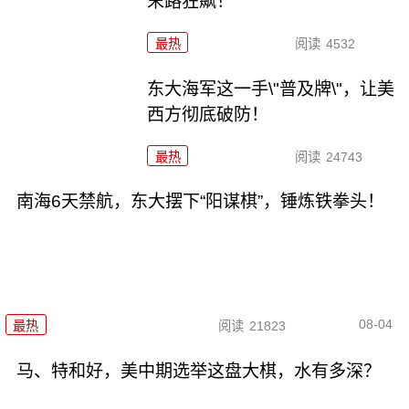
末路狂飙！
最热
阅读
4532
东大海军这一手\"普及牌\"，让美
西方彻底破防！
最热
阅读
24743
南海6天禁航，东大摆下“阳谋棋”，锤炼铁拳头！
08-04
最热
阅读
21823
马、特和好，美中期选举这盘大棋，水有多深？