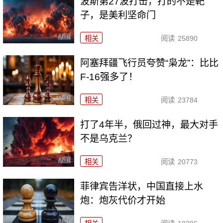
波斯第27波打击，打的不是靶
子，是美利坚命门
相关
阅读
25890
阿塞拜疆飞行员夸赞“枭龙”：比比
F-16强多了！
相关
阅读
23784
打了4年半，俄回过神，最大对手
不是乌克兰？
相关
阅读
20773
菲律宾告洋状，中国直接上水
炮：炮灰代价才开始