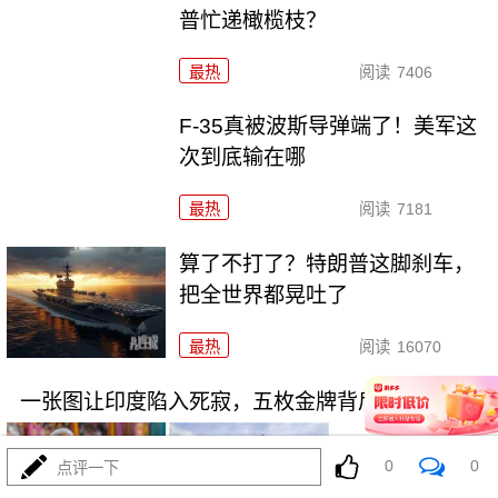
普忙递橄榄枝？
最热
阅读
7406
F-35真被波斯导弹端了！美军这
次到底输在哪
最热
阅读
7181
算了不打了？特朗普这脚刹车，
把全世界都晃吐了
最热
阅读
16070
一张图让印度陷入死寂，五枚金牌背后的终极真相
0
0
点评一下