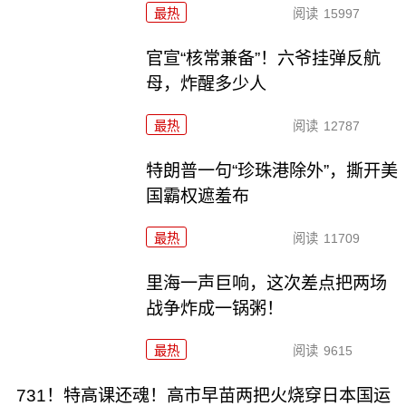
最热
阅读
15997
官宣“核常兼备”！六爷挂弹反航
母，炸醒多少人
最热
阅读
12787
特朗普一句“珍珠港除外”，撕开美
国霸权遮羞布
最热
阅读
11709
里海一声巨响，这次差点把两场
战争炸成一锅粥！
最热
阅读
9615
731！特高课还魂！高市早苗两把火烧穿日本国运