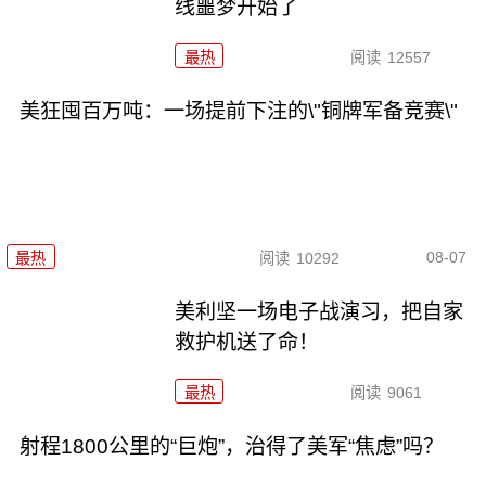
线噩梦开始了
最热
阅读
12557
美狂囤百万吨：一场提前下注的\"铜牌军备竞赛\"
08-07
最热
阅读
10292
美利坚一场电子战演习，把自家
救护机送了命！
最热
阅读
9061
射程1800公里的“巨炮”，治得了美军“焦虑”吗？