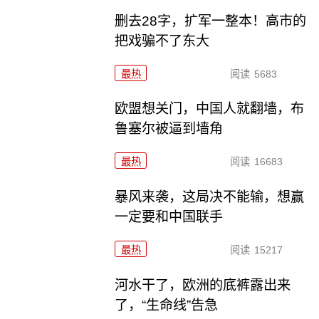
删去28字，扩军一整本！高市的
把戏骗不了东大
最热
阅读
5683
欧盟想关门，中国人就翻墙，布
鲁塞尔被逼到墙角
最热
阅读
16683
暴风来袭，这局决不能输，想赢
一定要和中国联手
最热
阅读
15217
河水干了，欧洲的底裤露出来
了，“生命线”告急