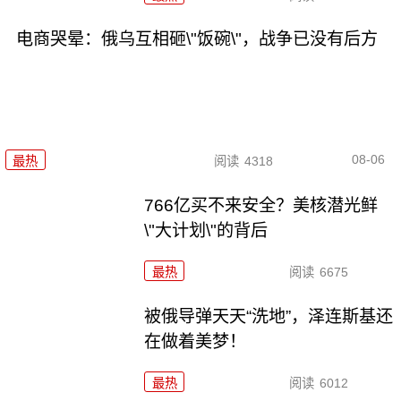
电商哭晕：俄乌互相砸\"饭碗\"，战争已没有后方
08-06
最热
阅读
4318
766亿买不来安全？美核潜光鲜
\"大计划\"的背后
最热
阅读
6675
被俄导弹天天“洗地”，泽连斯基还
在做着美梦！
最热
阅读
6012