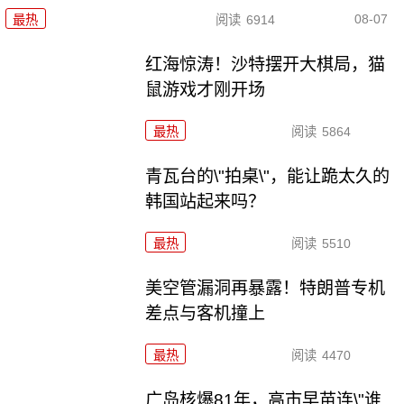
08-07
最热
阅读
6914
红海惊涛！沙特摆开大棋局，猫
鼠游戏才刚开场
最热
阅读
5864
青瓦台的\"拍桌\"，能让跪太久的
韩国站起来吗？
最热
阅读
5510
美空管漏洞再暴露！特朗普专机
差点与客机撞上
最热
阅读
4470
广岛核爆81年，高市早苗连\"谁