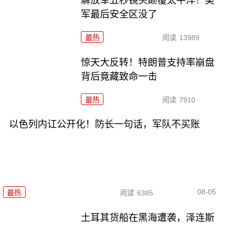
解放军五秒镜头颠覆太平洋！美
军最后安全区没了
最热
阅读
13989
惊天大反转！特朗普支持率崩盘
背后竟藏致命一击
最热
阅读
7910
以色列内讧公开化！防长一句话，军队不买账
08-05
最热
阅读
6385
土耳其货船在黑海遭袭，泽连斯