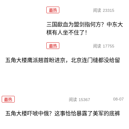
最热
阅读
23315
三国歃血为盟剑指何方？中东大
棋有人坐不住了！
最热
阅读
17755
五角大楼鹰派翘首盼进京，北京连门缝都没给留
08-07
最热
阅读
15367
五角大楼吓唬中俄？这事恰恰暴露了美军的底裤