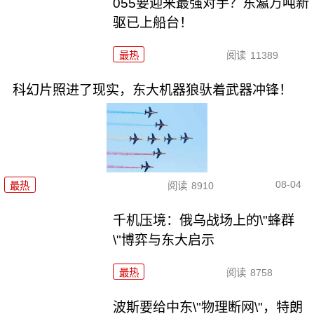
055要迎来最强对手？东瀛万吨新
驱已上船台！
最热
阅读
11389
科幻片照进了现实，东大机器狼驮着武器冲锋！
08-04
最热
阅读
8910
千机压境：俄乌战场上的\"蜂群
\"博弈与东大启示
最热
阅读
8758
波斯要给中东\"物理断网\"，特朗