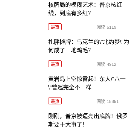
核牌局的模糊艺术：普京核红
线，到底有多红？
最热
阅读
5119
扎胖摊牌：乌克兰的\"北约梦\"为
何成了一地鸡毛？
最热
阅读
4912
黄岩岛上空惊雷起！东大\"八一
\"警巡完全不一样
最热
阅读
15851
刚刚，普京被逼亮出底牌！俄罗
斯要干大事了！