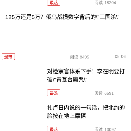
最热
阅读
18204
125万还是5万？俄乌战损数字背后的\"三国杀\"
08-06
最热
阅读
8495
对检察官体系下手！李在明要打
破\"青瓦台魔咒\"
最热
阅读
6591
扎卢日内说的一句话，把北约的
脸按在地上摩擦
最热
阅读
13097