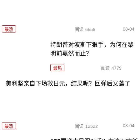
08-04
最热
阅读
6556
特朗普对波斯下狠手，为何在黎
明前戛然而止？
最热
阅读
4779
美利坚亲自下场救日元，结果呢？回弹后又蔫了
08-04
最热
阅读
12522