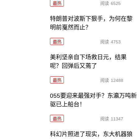
最热
阅读
6525
特朗普对波斯下狠手，为何在黎
明前戛然而止？
最热
阅读
4753
美利坚亲自下场救日元，结果
呢？回弹后又蔫了
最热
阅读
12488
055要迎来最强对手？东瀛万吨新
驱已上船台！
最热
阅读
11347
科幻片照进了现实，东大机器狼