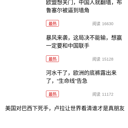
欧盟想关门，中国人就翻墙，布
鲁塞尔被逼到墙角
最热
阅读
16630
暴风来袭，这局决不能输，想赢
一定要和中国联手
最热
阅读
15128
河水干了，欧洲的底裤露出来
了，“生命线”告急
最热
阅读
11172
美国对巴西下死手，卢拉让世界看清谁才是真朋友