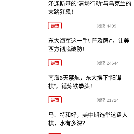
泽连斯基的“清场行动”与乌克兰的
末路狂飙！
最热
阅读
4499
东大海军这一手\"普及牌\"，让美
西方彻底破防！
最热
阅读
24644
南海6天禁航，东大摆下“阳谋
棋”，锤炼铁拳头！
最热
阅读
21724
马、特和好，美中期选举这盘大
棋，水有多深？