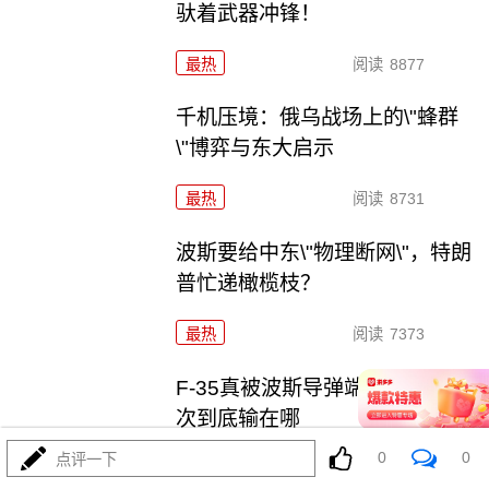
驮着武器冲锋！
最热
阅读
8877
千机压境：俄乌战场上的\"蜂群
\"博弈与东大启示
最热
阅读
8731
波斯要给中东\"物理断网\"，特朗
普忙递橄榄枝？
最热
阅读
7373
F-35真被波斯导弹端了！美军这
次到底输在哪
0
0
点评一下
最热
阅读
7159