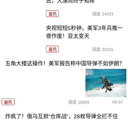
去，大漂亮终于知疼
最热
阅读
24033
央视短短5秒钟，美军3年兵推一
夜作废！亚太变天
最热
阅读
20215
五角大楼这操作！美军报告称中国导弹不如伊朗？
08-07
最热
阅读
10509
炸疯了！俄乌互掀“仓库战”，28枚导弹全拦不住