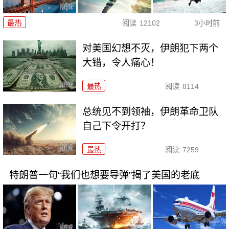
最热
阅读
12102
3小时前
对美国幻想不灭，伊朗犯下两个
大错，令人痛心！
最热
阅读
8114
总统见不到领袖，伊朗革命卫队
自己下令开打？
最热
阅读
7259
特朗普一句“我们也想要导弹”揭了美国的老底