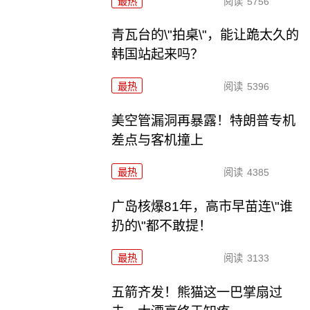
最热
阅读
5756
青瓦台的\"拍桌\"，能让跪太久的
韩国站起来吗？
最热
阅读
5396
美空管漏洞再暴露！特朗普专机
差点与客机撞上
最热
阅读
4385
广岛核爆81年，高市早苗连\"谁
扔的\"都不敢提！
最热
阅读
3133
五箭齐发！熊猫这一巴掌扇过