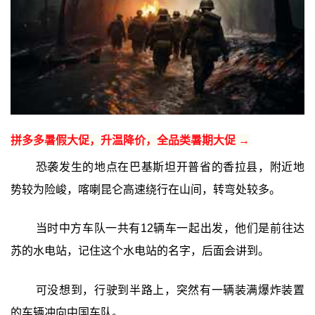
拼多多暑假大促，升温降价，全品类暑期大促 →
恐袭发生的地点在巴基斯坦开普省的香拉县，附近地
势较为险峻，喀喇昆仑高速绕行在山间，转弯处较多。
当时中方车队一共有12辆车一起出发，他们是前往达
苏的水电站，记住这个水电站的名字，后面会讲到。
可没想到，行驶到半路上，突然有一辆装满爆炸装置
的车辆冲向中国车队。