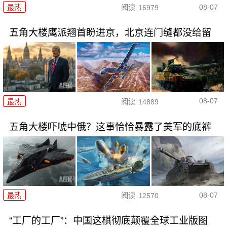
08-07
最热
阅读
16979
五角大楼鹰派翘首盼进京，北京连门缝都没给留
08-07
最热
阅读
14889
五角大楼吓唬中俄？这事恰恰暴露了美军的底裤
08-07
最热
阅读
12570
“工厂的工厂”：中国这棋彻底颠覆全球工业版图