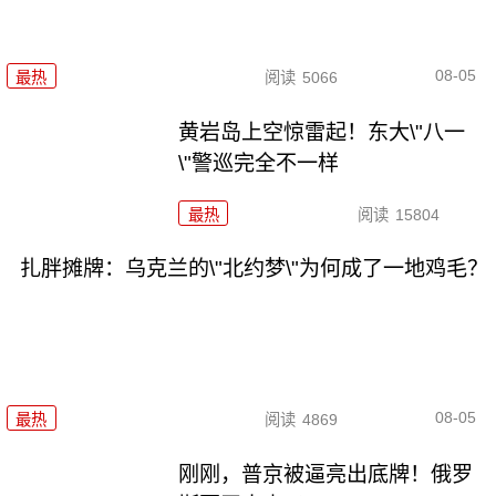
08-05
最热
阅读
5066
黄岩岛上空惊雷起！东大\"八一
\"警巡完全不一样
最热
阅读
15804
扎胖摊牌：乌克兰的\"北约梦\"为何成了一地鸡毛？
08-05
最热
阅读
4869
刚刚，普京被逼亮出底牌！俄罗