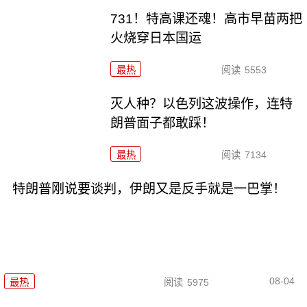
731！特高课还魂！高市早苗两把
火烧穿日本国运
最热
阅读
5553
灭人种？以色列这波操作，连特
朗普面子都敢踩！
最热
阅读
7134
特朗普刚说要谈判，伊朗又是反手就是一巴掌！
08-04
最热
阅读
5975