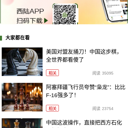
大家都在看
美国对盟友捅刀！中国这步棋，
全世界都看傻了
相关
阅读
35095
阿塞拜疆飞行员夸赞“枭龙”：比比
F-16强多了！
相关
阅读
23754
中国这波操作，直接把西方石化