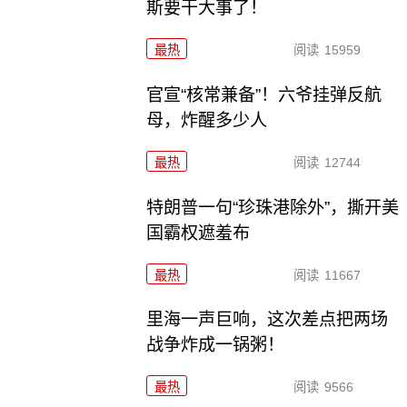
斯要干大事了！
最热
阅读
15959
官宣“核常兼备”！六爷挂弹反航
母，炸醒多少人
最热
阅读
12744
特朗普一句“珍珠港除外”，撕开美
国霸权遮羞布
最热
阅读
11667
里海一声巨响，这次差点把两场
战争炸成一锅粥！
最热
阅读
9566