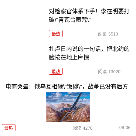
对检察官体系下手！李在明要打
破\"青瓦台魔咒\"
最热
阅读
6513
扎卢日内说的一句话，把北约的
脸按在地上摩擦
最热
阅读
13020
电商哭晕：俄乌互相砸\"饭碗\"，战争已没有后方
08-06
最热
阅读
4278