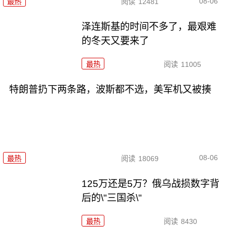
08-06
最热
阅读
12481
泽连斯基的时间不多了，最艰难
的冬天又要来了
最热
阅读
11005
特朗普扔下两条路，波斯都不选，美军机又被揍
08-06
最热
阅读
18069
125万还是5万？俄乌战损数字背
后的\"三国杀\"
最热
阅读
8430