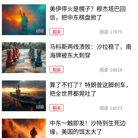
美伊停火是幌子？穆杰塔巴回
信，把中东棋盘掀了
相关
阅读
17875
马科斯两线溃败：沙拉稳了，南
海牌被东大刺穿
相关
阅读
16818
算了不打了？特朗普这脚刹车，
把全世界都晃吐了
相关
阅读
16023
中东一触即发！沙特到生死边
缘，美国的饵太大了