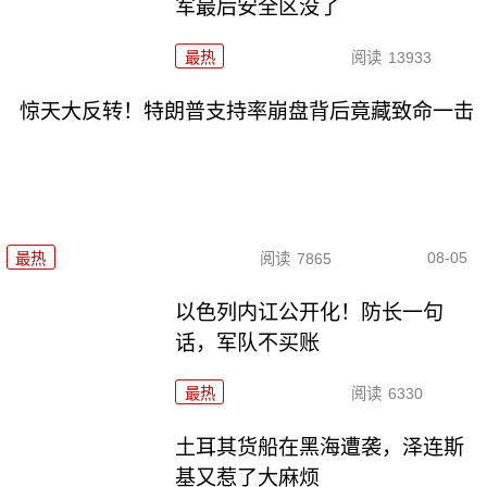
军最后安全区没了
最热
阅读
13933
惊天大反转！特朗普支持率崩盘背后竟藏致命一击
08-05
最热
阅读
7865
以色列内讧公开化！防长一句
话，军队不买账
最热
阅读
6330
土耳其货船在黑海遭袭，泽连斯
基又惹了大麻烦