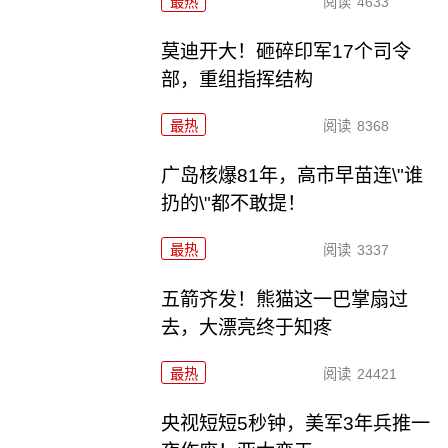
最热
阅读
4633
莫迪开大！砸碎印军17个司令
部，重组指挥结构
最热
阅读
8368
广岛核爆81年，高市早苗连\"谁
扔的\"都不敢提！
最热
阅读
3337
五箭齐发！熊猫这一巴掌扇过
去，大漂亮终于知疼
最热
阅读
24421
央视短短5秒钟，美军3年兵推一