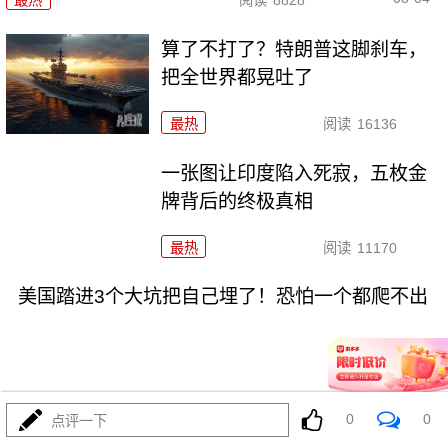
算了不打了？特朗普这脚刹车，
把全世界都晃吐了
最热
阅读
16136
一张图让印度陷入死寂，五枚金
牌背后的终极真相
最热
阅读
11170
美国踏进3个大坑把自己埋了！恐怕一个都爬不出
0
0
点评一下
08-03
最热
阅读
18311