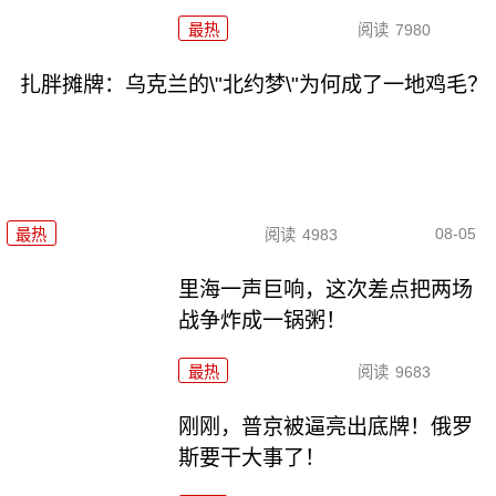
最热
阅读
7980
扎胖摊牌：乌克兰的\"北约梦\"为何成了一地鸡毛？
08-05
最热
阅读
4983
里海一声巨响，这次差点把两场
战争炸成一锅粥！
最热
阅读
9683
刚刚，普京被逼亮出底牌！俄罗
斯要干大事了！