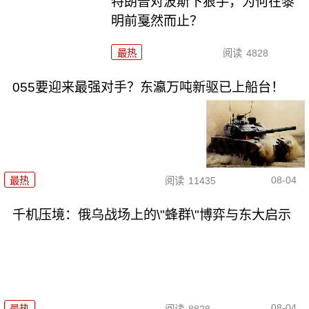
特朗普对波斯下狠手，为何在黎
明前戛然而止？
最热
阅读
4828
055要迎来最强对手？东瀛万吨新驱已上船台！
08-04
最热
阅读
11435
千机压境：俄乌战场上的\"蜂群\"博弈与东大启示
08-04
最热
阅读
8828