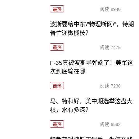
最热
阅读
8940
波斯要给中东\"物理断网\"，特朗
普忙递橄榄枝？
最热
阅读
7475
F-35真被波斯导弹端了！美军这
次到底输在哪
最热
阅读
7230
马、特和好，美中期选举这盘大
棋，水有多深？
最热
阅读
6592