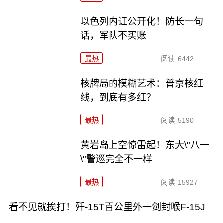
以色列内讧公开化！防长一句
话，军队不买账
最热
阅读
6442
核牌局的模糊艺术：普京核红
线，到底有多红？
最热
阅读
5190
黄岩岛上空惊雷起！东大\"八一
\"警巡完全不一样
最热
阅读
15927
看不见就挨打！歼-15T百公里外一剑封喉F-15J