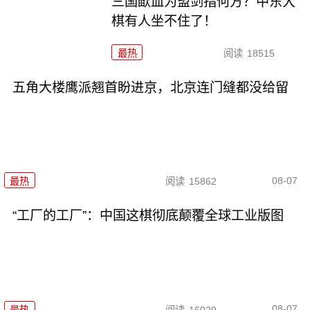
三国歃血为盟剑指何方？中东大
棋有人坐不住了！
最热
阅读
18515
五角大楼鹰派翘首盼进京，北京连门缝都没给留
08-07
最热
阅读
15862
“工厂的工厂”：中国这棋彻底颠覆全球工业版图
08-07
最热
阅读
16029