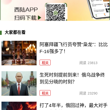
大家都在看
阿塞拜疆飞行员夸赞“枭龙”：比比
F-16强多了！
相关
阅读
23813
生死时刻提前到来！俄乌战争终
到见分晓的时刻？
相关
阅读
23290
打了4年半，俄回过神，最大对手