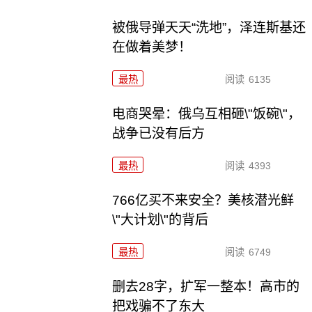
被俄导弹天天“洗地”，泽连斯基还
在做着美梦！
最热
阅读
6135
电商哭晕：俄乌互相砸\"饭碗\"，
战争已没有后方
最热
阅读
4393
766亿买不来安全？美核潜光鲜
\"大计划\"的背后
最热
阅读
6749
删去28字，扩军一整本！高市的
把戏骗不了东大