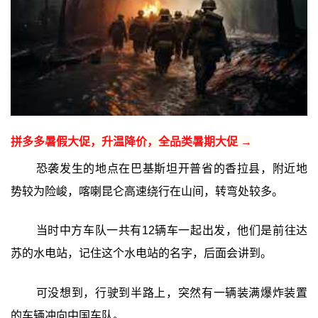
拼多多暑假大促，升温降价，全品类暑期大促 →
恐袭发生的地点在巴基斯坦开普省的香拉县，附近地
势较为险峻，喀喇昆仑高速绕行在山间，转弯处较多。
当时中方车队一共有12辆车一起出发，他们是前往达
苏的水电站，记住这个水电站的名字，后面会讲到。
可没想到，行驶到半路上，突然有一辆装满爆炸装置
的车辆冲向中国车队。