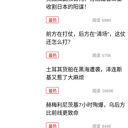
收割日本的阳谋！
最热
阅读
6880
前方在打仗，后方在“清场”，这仗
还怎么打？
最热
阅读
5706
土耳其货船在黑海遭袭，泽连斯
基又惹了大麻烦
最热
阅读
16606
赫梅利尼茨基7小时殉爆，乌后方
比前线更致命
最热
阅读
8448