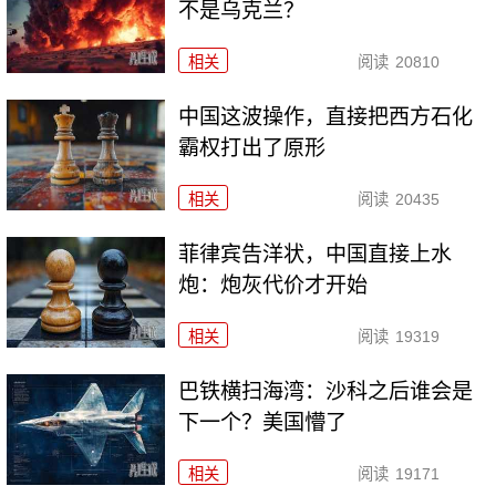
不是乌克兰？
相关
阅读
20810
中国这波操作，直接把西方石化
霸权打出了原形
相关
阅读
20435
菲律宾告洋状，中国直接上水
炮：炮灰代价才开始
相关
阅读
19319
巴铁横扫海湾：沙科之后谁会是
下一个？美国懵了
相关
阅读
19171