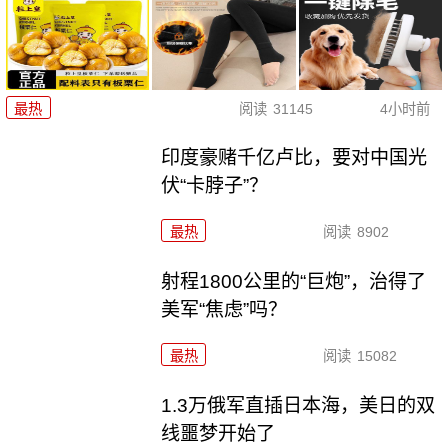
最热
阅读
31145
4小时前
印度豪赌千亿卢比，要对中国光
伏“卡脖子”？
最热
阅读
8902
射程1800公里的“巨炮”，治得了
美军“焦虑”吗？
最热
阅读
15082
1.3万俄军直插日本海，美日的双
线噩梦开始了