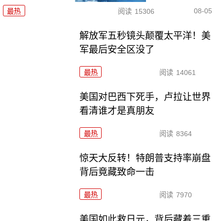
08-05
最热
阅读
15306
解放军五秒镜头颠覆太平洋！美
军最后安全区没了
最热
阅读
14061
美国对巴西下死手，卢拉让世界
看清谁才是真朋友
最热
阅读
8364
惊天大反转！特朗普支持率崩盘
背后竟藏致命一击
最热
阅读
7970
美国如此救日元，背后藏着三重