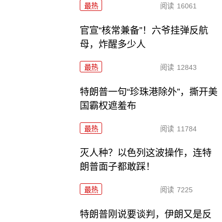
最热
阅读
16061
官宣“核常兼备”！六爷挂弹反航
母，炸醒多少人
最热
阅读
12843
特朗普一句“珍珠港除外”，撕开美
国霸权遮羞布
最热
阅读
11784
灭人种？以色列这波操作，连特
朗普面子都敢踩！
最热
阅读
7225
特朗普刚说要谈判，伊朗又是反