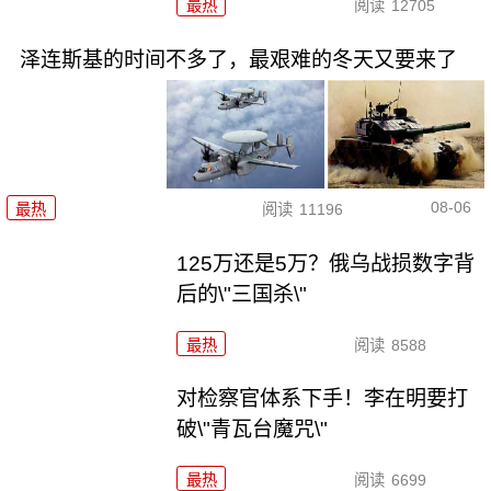
最热
阅读
12705
泽连斯基的时间不多了，最艰难的冬天又要来了
08-06
最热
阅读
11196
125万还是5万？俄乌战损数字背
后的\"三国杀\"
最热
阅读
8588
对检察官体系下手！李在明要打
破\"青瓦台魔咒\"
最热
阅读
6699