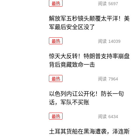
最热
阅读
5697
解放军五秒镜头颠覆太平洋！美
军最后安全区没了
最热
阅读
14039
惊天大反转！特朗普支持率崩盘
背后竟藏致命一击
最热
阅读
7964
以色列内讧公开化！防长一句
话，军队不买账
最热
阅读
6434
土耳其货船在黑海遭袭，泽连斯