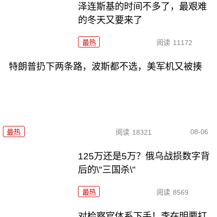
泽连斯基的时间不多了，最艰难
的冬天又要来了
最热
阅读
11172
特朗普扔下两条路，波斯都不选，美军机又被揍
08-06
最热
阅读
18321
125万还是5万？俄乌战损数字背
后的\"三国杀\"
最热
阅读
8569
对检察官体系下手！李在明要打