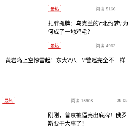
最热
阅读
5166
扎胖摊牌：乌克兰的\"北约梦\"为
何成了一地鸡毛？
最热
阅读
4962
黄岩岛上空惊雷起！东大\"八一\"警巡完全不一样
08-05
最热
阅读
15908
刚刚，普京被逼亮出底牌！俄罗
斯要干大事了！