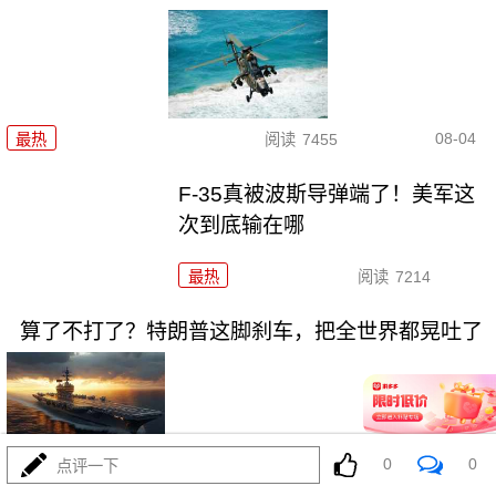
08-04
最热
阅读
7455
F-35真被波斯导弹端了！美军这
次到底输在哪
最热
阅读
7214
算了不打了？特朗普这脚刹车，把全世界都晃吐了
0
0
点评一下
08-03
最热
阅读
16115