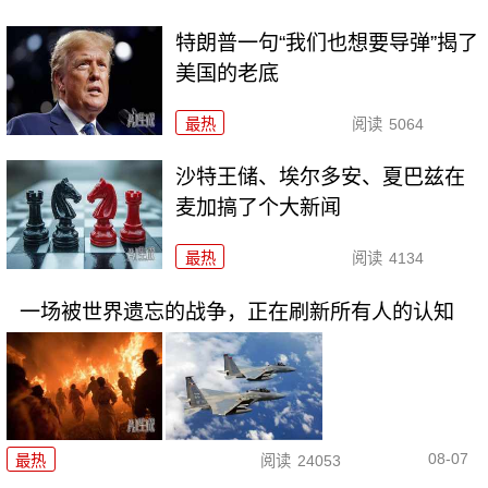
特朗普一句“我们也想要导弹”揭了
美国的老底
最热
阅读
5064
沙特王储、埃尔多安、夏巴兹在
麦加搞了个大新闻
最热
阅读
4134
一场被世界遗忘的战争，正在刷新所有人的认知
08-07
最热
阅读
24053