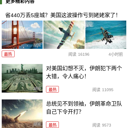
更多精彩内容
省440万丢5座城？美国这波操作亏到姥姥家了！
最热
阅读
16196
4小时前
对美国幻想不灭，伊朗犯下两个
大错，令人痛心！
最热
阅读
11095
总统见不到领袖，伊朗革命卫队
自己下令开打？
最热
阅读
9573