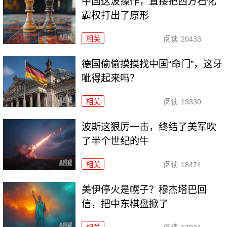
中国这波操作，直接把西方石化
霸权打出了原形
相关
阅读
20433
德国偷偷摸摸找中国“命门”，这牙
呲得起来吗？
相关
阅读
19330
波斯这狠厉一击，终结了美军吹
了半个世纪的牛
相关
阅读
18474
美伊停火是幌子？穆杰塔巴回
信，把中东棋盘掀了