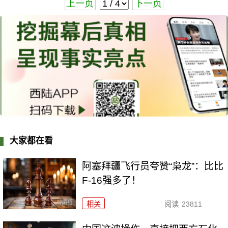
上一页
下一页
大家都在看
阿塞拜疆飞行员夸赞“枭龙”：比比
F-16强多了！
相关
阅读
23811