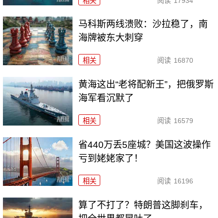
相关
阅读
17934
马科斯两线溃败：沙拉稳了，南
海牌被东大刺穿
相关
阅读
16870
黄海这出“老将配新王”，把俄罗斯
海军看沉默了
相关
阅读
16579
省440万丢5座城？美国这波操作
亏到姥姥家了！
相关
阅读
16196
算了不打了？特朗普这脚刹车，