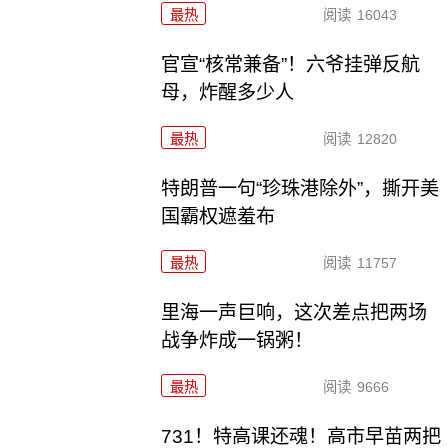
最热
阅读
16043
官宣“核常兼备”！六爷挂弹反航
母，炸醒多少人
最热
阅读
12820
特朗普一句“珍珠港除外”，撕开美
国霸权遮羞布
最热
阅读
11757
里海一声巨响，这次差点把两场
战争炸成一锅粥！
最热
阅读
9666
731！特高课还魂！高市早苗两把