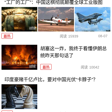
“工厂的工厂”：中国这棋彻底颠覆全球工业版图
08-07
最热
阅读
15939
胡塞这一炸，我终于看懂伊朗总
统昨天那句话了
最热
阅读
10042
印度豪赌千亿卢比，要对中国光伏“卡脖子”？