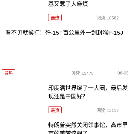
基又惹了大麻烦
最热
阅读
16582
看不见就挨打！歼-15T百公里外一剑封喉F-15J
08-05
最热
阅读
13475
印度满世界绕了一大圈，最后发
现还是中国好？
最热
阅读
13112
特朗普突然关闭领事馆，高市早
苗的美梦该醒了