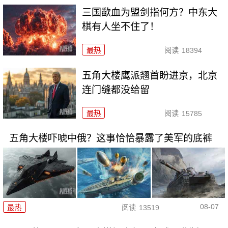
三国歃血为盟剑指何方？中东大
棋有人坐不住了！
最热
阅读
18394
五角大楼鹰派翘首盼进京，北京
连门缝都没给留
最热
阅读
15785
五角大楼吓唬中俄？这事恰恰暴露了美军的底裤
08-07
最热
阅读
13519