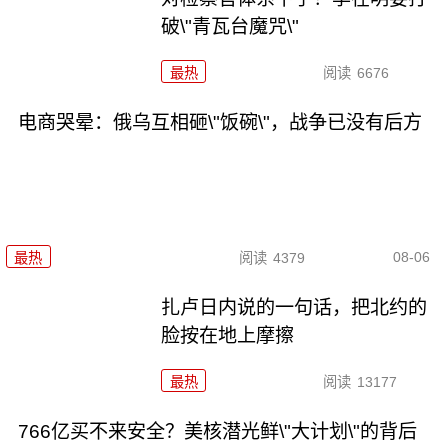
破\"青瓦台魔咒\"
最热
阅读
6676
电商哭晕：俄乌互相砸\"饭碗\"，战争已没有后方
08-06
最热
阅读
4379
扎卢日内说的一句话，把北约的
脸按在地上摩擦
最热
阅读
13177
766亿买不来安全？美核潜光鲜\"大计划\"的背后