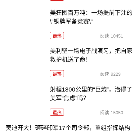
美狂囤百万吨：一场提前下注的
\"铜牌军备竞赛\"
最热
阅读
10451
美利坚一场电子战演习，把自家
救护机送了命！
最热
阅读
9229
射程1800公里的“巨炮”，治得了
美军“焦虑”吗？
最热
阅读
15050
莫迪开大！砸碎印军17个司令部，重组指挥结构