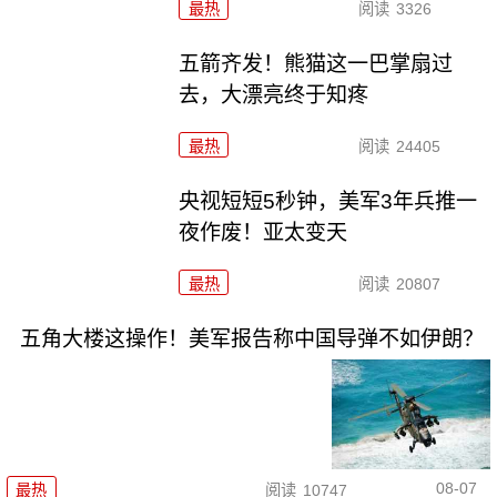
最热
阅读
3326
五箭齐发！熊猫这一巴掌扇过
去，大漂亮终于知疼
最热
阅读
24405
央视短短5秒钟，美军3年兵推一
夜作废！亚太变天
最热
阅读
20807
五角大楼这操作！美军报告称中国导弹不如伊朗？
08-07
最热
阅读
10747