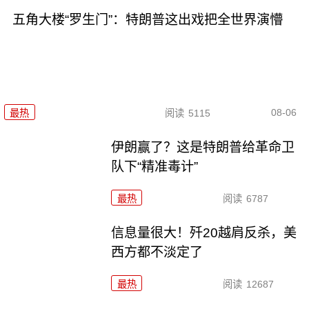
五角大楼“罗生门”：特朗普这出戏把全世界演懵
08-06
最热
阅读
5115
伊朗赢了？这是特朗普给革命卫
队下“精准毒计”
最热
阅读
6787
信息量很大！歼20越肩反杀，美
西方都不淡定了
最热
阅读
12687