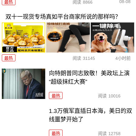
08-08
最热
阅读
8866
双十一现货专场真如平台商家所说的那样吗？
最热
阅读
31145
4小时前
向特朗普同志致敬！美政坛上演
“超级抹红大赛”
最热
阅读
10016
1.3万俄军直插日本海，美日的双
线噩梦开始了
最热
阅读
12758