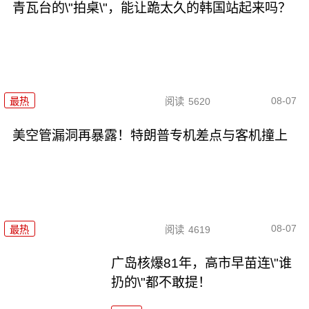
青瓦台的\"拍桌\"，能让跪太久的韩国站起来吗？
08-07
最热
阅读
5620
美空管漏洞再暴露！特朗普专机差点与客机撞上
08-07
最热
阅读
4619
广岛核爆81年，高市早苗连\"谁
扔的\"都不敢提！