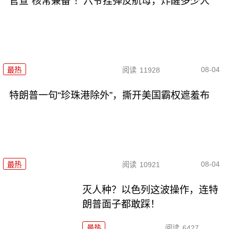
官宣“核常兼备”！六爷挂弹反航母，炸醒多少人
08-04
最热
阅读
11928
特朗普一句“珍珠港除外”，撕开美国霸权遮羞布
08-04
最热
阅读
10921
灭人种？以色列这波操作，连特
朗普面子都敢踩！
最热
阅读
6427