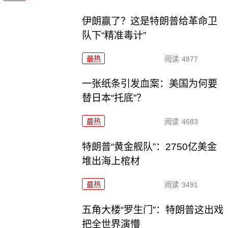
伊朗赢了？这是特朗普给革命卫
队下“精准毒计”
最热
阅读
4877
一张纸条引发血案：美国为何要
替日本“托底”？
最热
阅读
4683
特朗普“黄金舰队”：2750亿美金
堆出海上棺材
最热
阅读
3491
五角大楼“罗生门”：特朗普这出戏
把全世界演懵