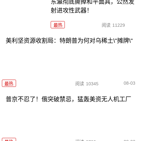
东瀛彻底撕掉和平面具，公然发
射进攻性武器！
最热
阅读
11229
美利坚资源收割局：特朗普为何对乌稀土\"摊牌\"
08-03
最热
阅读
10345
普京不忍了！俄突破禁忌，猛轰美资无人机工厂