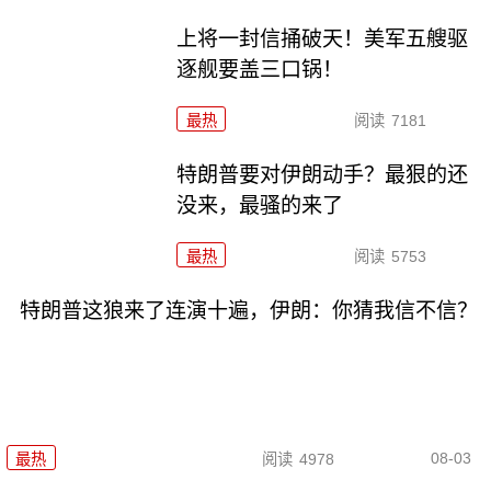
上将一封信捅破天！美军五艘驱
逐舰要盖三口锅！
最热
阅读
7181
特朗普要对伊朗动手？最狠的还
没来，最骚的来了
最热
阅读
5753
特朗普这狼来了连演十遍，伊朗：你猜我信不信？
08-03
最热
阅读
4978