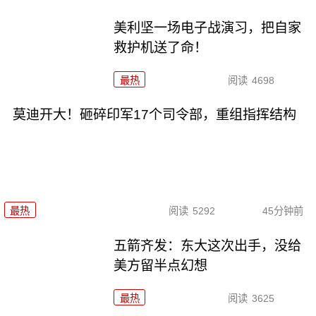
美利坚一场电子战演习，把自家
救护机送了命！
最热
阅读
4698
莫迪开大！砸碎印军17个司令部，重组指挥结构
最热
阅读
5292
45分钟前
五箭齐发：东大这次出手，没给
美方留半点幻想
最热
阅读
3625