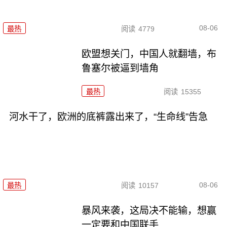
08-06
最热
阅读
4779
欧盟想关门，中国人就翻墙，布
鲁塞尔被逼到墙角
最热
阅读
15355
河水干了，欧洲的底裤露出来了，“生命线”告急
08-06
最热
阅读
10157
暴风来袭，这局决不能输，想赢
一定要和中国联手