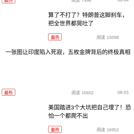
最热
阅读
7998
算了不打了？特朗普这脚刹车，
把全世界都晃吐了
最热
阅读
15098
一张图让印度陷入死寂，五枚金牌背后的终极真相
08-03
最热
阅读
10602
美国踏进3个大坑把自己埋了！恐
怕一个都爬不出
最热
阅读
16952