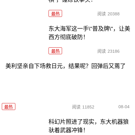
最热
阅读
20388
东大海军这一手\"普及牌\"，让美
西方彻底破防！
最热
阅读
23186
美利坚亲自下场救日元，结果呢？回弹后又蔫了
08-04
最热
阅读
11852
科幻片照进了现实，东大机器狼
驮着武器冲锋！