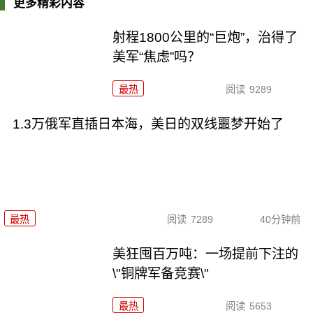
更多精彩内容
射程1800公里的“巨炮”，治得了
美军“焦虑”吗？
最热
阅读
9289
1.3万俄军直插日本海，美日的双线噩梦开始了
最热
阅读
7289
40分钟前
美狂囤百万吨：一场提前下注的
\"铜牌军备竞赛\"
最热
阅读
5653