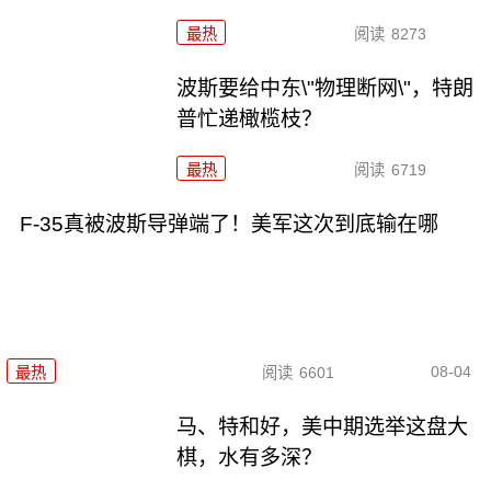
最热
阅读
8273
波斯要给中东\"物理断网\"，特朗
普忙递橄榄枝？
最热
阅读
6719
F-35真被波斯导弹端了！美军这次到底输在哪
08-04
最热
阅读
6601
马、特和好，美中期选举这盘大
棋，水有多深？