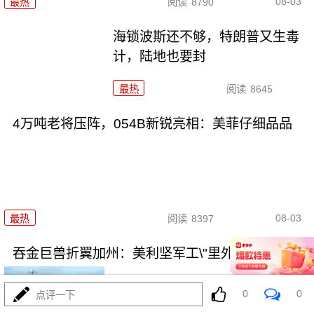
08-03
最热
阅读
8790
海锁波斯还不够，特朗普又生毒
计，陆地也要封
最热
阅读
8645
4万吨老将压阵，054B新锐亮相：美菲仔细品品
08-03
最热
阅读
8397
吞金巨兽折翼加州：美利坚军工\"里外掏空\"困局
0
0
点评一下