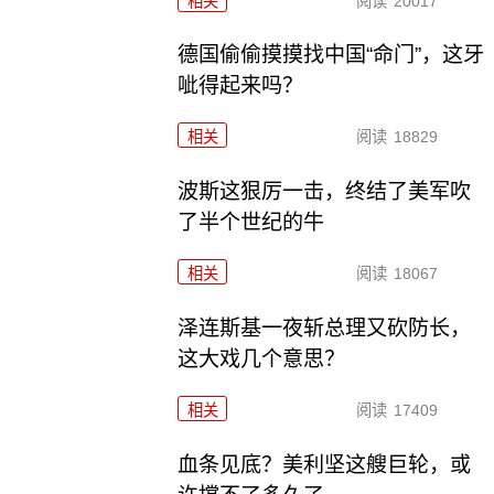
相关
阅读
20017
德国偷偷摸摸找中国“命门”，这牙
呲得起来吗？
相关
阅读
18829
波斯这狠厉一击，终结了美军吹
了半个世纪的牛
相关
阅读
18067
泽连斯基一夜斩总理又砍防长，
这大戏几个意思？
相关
阅读
17409
血条见底？美利坚这艘巨轮，或