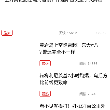
08-05
最热
阅读
15612
黄岩岛上空惊雷起！东大\"八一
\"警巡完全不一样
最热
阅读
14886
赫梅利尼茨基7小时殉爆，乌后方
比前线更致命
最热
阅读
7574
看不见就挨打！歼-15T百公里外