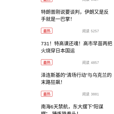
特朗普刚说要谈判，伊朗又是反
手就是一巴掌！
最热
阅读
5257
731！特高课还魂！高市早苗两把
火烧穿日本国运
最热
阅读
4857
泽连斯基的“清场行动”与乌克兰的
末路狂飙！
最热
阅读
3881
南海6天禁航，东大摆下“阳谋
棋”，锤炼铁拳头！