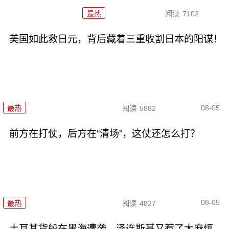
最热
阅读
7102
美国如此救日元，背后藏着三重收割日本的阳谋！
08-05
最热
阅读
5882
前方在打仗，后方在“清场”，这仗还怎么打？
08-05
最热
阅读
4827
土耳其货船在黑海遭袭，泽连斯基又惹了大麻烦