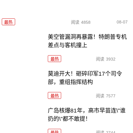
08-07
最热
阅读
4858
美空管漏洞再暴露！特朗普专机
差点与客机撞上
最热
阅读
3932
莫迪开大！砸碎印军17个司令
部，重组指挥结构
最热
阅读
7577
广岛核爆81年，高市早苗连\"谁
扔的\"都不敢提！
最热
阅读
2744