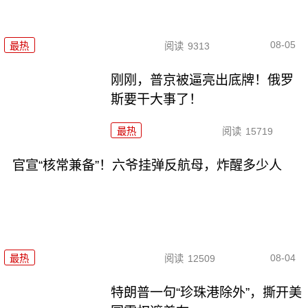
08-05
最热
阅读
9313
刚刚，普京被逼亮出底牌！俄罗
斯要干大事了！
最热
阅读
15719
官宣“核常兼备”！六爷挂弹反航母，炸醒多少人
08-04
最热
阅读
12509
特朗普一句“珍珠港除外”，撕开美