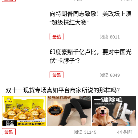
向特朗普同志致敬！美政坛上演
“超级抹红大赛”
最热
阅读
8011
印度豪赌千亿卢比，要对中国光
伏“卡脖子”？
最热
阅读
6849
双十一现货专场真如平台商家所说的那样吗？
最热
阅读
31145
4小时前