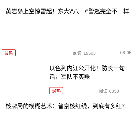
黄岩岛上空惊雷起！东大\"八一\"警巡完全不一样
08-05
最热
阅读
15503
以色列内讧公开化！防长一句
话，军队不买账
最热
阅读
6038
核牌局的模糊艺术：普京核红线，到底有多红？