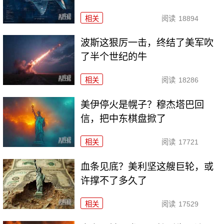
相关
阅读
18894
波斯这狠厉一击，终结了美军吹
了半个世纪的牛
相关
阅读
18286
美伊停火是幌子？穆杰塔巴回
信，把中东棋盘掀了
相关
阅读
17721
血条见底？美利坚这艘巨轮，或
许撑不了多久了
相关
阅读
17529