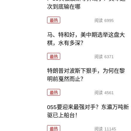
次到底输在哪
最热
阅读
6995
马、特和好，美中期选举这盘大
棋，水有多深？
最热
阅读
6371
特朗普对波斯下狠手，为何在黎
明前戛然而止？
最热
阅读
4561
055要迎来最强对手？东瀛万吨新
驱已上船台！
最热
阅读
11145