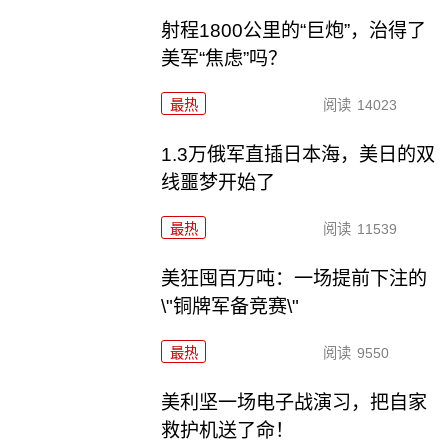
射程1800公里的“巨炮”，治得了
美军“焦虑”吗？
最热
阅读
14023
1.3万俄军直插日本海，美日的双
线噩梦开始了
最热
阅读
11539
美狂囤百万吨：一场提前下注的
\"铜牌军备竞赛\"
最热
阅读
9550
美利坚一场电子战演习，把自家
救护机送了命！