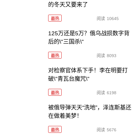
的冬天又要来了
最热
阅读
10645
125万还是5万？俄乌战损数字背
后的\"三国杀\"
最热
阅读
8093
对检察官体系下手！李在明要打
破\"青瓦台魔咒\"
最热
阅读
6198
被俄导弹天天“洗地”，泽连斯基还
在做着美梦！
最热
阅读
5676