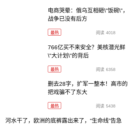
电商哭晕：俄乌互相砸\"饭碗\"，
战争已没有后方
最热
阅读
4018
766亿买不来安全？美核潜光鲜
\"大计划\"的背后
最热
阅读
6358
删去28字，扩军一整本！高市的
把戏骗不了东大
最热
阅读
5438
河水干了，欧洲的底裤露出来了，“生命线”告急