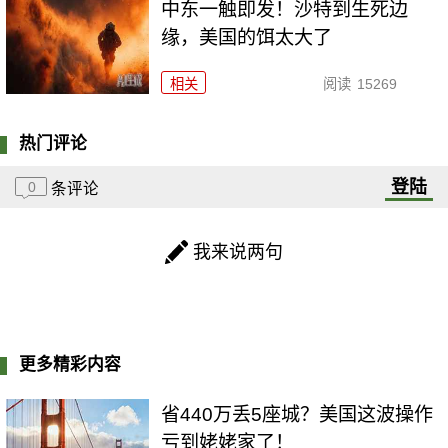
中东一触即发！沙特到生死边
缘，美国的饵太大了
相关
阅读
15269
热门评论
登陆
0
条评论
我来说两句
更多精彩内容
省440万丢5座城？美国这波操作
亏到姥姥家了！