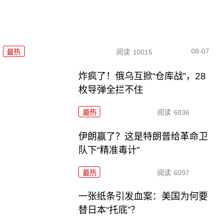
08-07
最热
阅读
10015
炸疯了！俄乌互掀“仓库战”，28
枚导弹全拦不住
最热
阅读
6836
伊朗赢了？这是特朗普给革命卫
队下“精准毒计”
最热
阅读
6097
一张纸条引发血案：美国为何要
替日本“托底”？