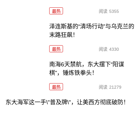
最热
阅读
5355
泽连斯基的“清场行动”与乌克兰的
末路狂飙！
最热
阅读
4330
南海6天禁航，东大摆下“阳谋
棋”，锤炼铁拳头！
最热
阅读
21279
东大海军这一手\"普及牌\"，让美西方彻底破防！