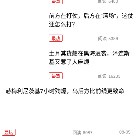
最热
阅读
6480
前方在打仗，后方在“清场”，这仗
还怎么打？
最热
阅读
5389
土耳其货船在黑海遭袭，泽连斯
基又惹了大麻烦
最热
阅读
16233
赫梅利尼茨基7小时殉爆，乌后方比前线更致命
08-05
最热
阅读
8087