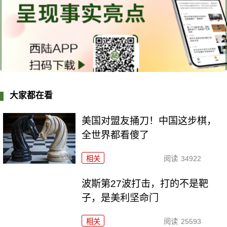
大家都在看
美国对盟友捅刀！中国这步棋，
全世界都看傻了
相关
阅读
34922
波斯第27波打击，打的不是靶
子，是美利坚命门
相关
阅读
25593