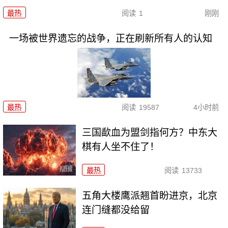
最热
阅读
1
刚刚
一场被世界遗忘的战争，正在刷新所有人的认知
最热
阅读
19587
4小时前
三国歃血为盟剑指何方？中东大
棋有人坐不住了！
最热
阅读
13733
五角大楼鹰派翘首盼进京，北京
连门缝都没给留