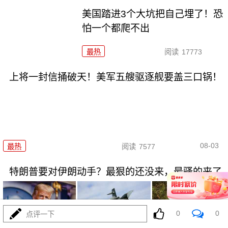
美国踏进3个大坑把自己埋了！恐
怕一个都爬不出
最热
阅读
17773
上将一封信捅破天！美军五艘驱逐舰要盖三口锅！
08-03
最热
阅读
7577
特朗普要对伊朗动手？最狠的还没来，最骚的来了
0
0
点评一下