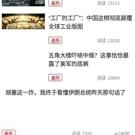
最热
阅读
13113
“工厂的工厂”：中国这棋彻底颠覆
全球工业版图
最热
阅读
12835
五角大楼吓唬中俄？这事恰恰暴
露了美军的底裤
最热
阅读
10859
胡塞这一炸，我终于看懂伊朗总统昨天那句话了
最热
阅读
7925
4小时前