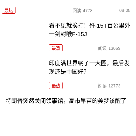
08-05
最热
阅读
4778
看不见就挨打！歼-15T百公里外
一剑封喉F-15J
最热
阅读
13059
印度满世界绕了一大圈，最后发
现还是中国好？
最热
阅读
12773
特朗普突然关闭领事馆，高市早苗的美梦该醒了