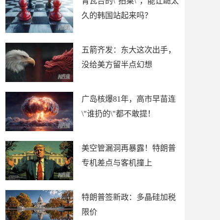
青瓦台的\"拍桌\"，能让跪太
久的韩国站起来吗？
五箭齐发：东大这次出手，
没给美方留半点幻想
广岛核爆81年，高市早苗连
\"谁扔的\"都不敢提！
美空管漏洞再暴露！特朗普
专机差点与客机撞上
特朗普签新政：多晶硅加税
限价