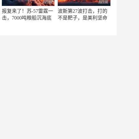
报复来了！苏-57雷霆一
波斯第27波打击，打的
击，7000吨粮船沉海底
不是靶子，是美利坚命
门