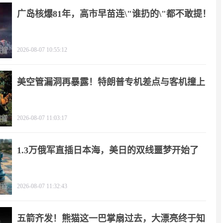
广岛核爆81年，高市早苗连\"谁扔的\"都不敢提！
2026-08-07 10:55:12
美空管漏洞再暴露！特朗普专机差点与客机撞上
2026-08-07 11:03:17
1.3万俄军直插日本海，美日的双线噩梦开始了
2026-08-07 11:32:43
五箭齐发！熊猫这一巴掌扇过去，大漂亮终于知