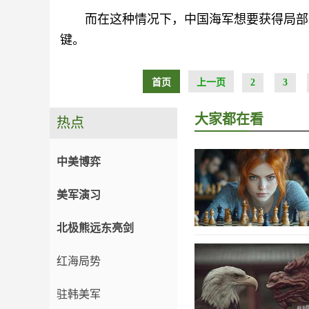
而在这种情况下，中国海军想要获得局部
键。
首页
上一页
2
3
大家都在看
热点
中美博弈
美军演习
北极熊远东亮剑
红海局势
驻韩美军