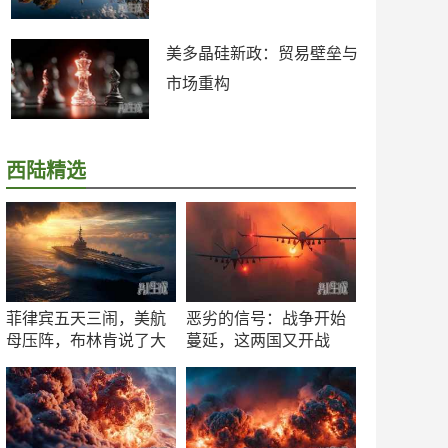
美多晶硅新政：贸易壁垒与
市场重构
西陆精选
菲律宾五天三闹，美航
恶劣的信号：战争开始
母压阵，布林肯说了大
蔓延，这两国又开战
实话
了！