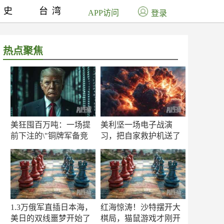
历史
台湾
APP访问
登录
热点聚焦
美狂囤百万吨：一场提
美利坚一场电子战演
前下注的\"铜牌军备竞
习，把自家救护机送了
赛\"
命！
1.3万俄军直插日本海，
红海惊涛！沙特摆开大
美日的双线噩梦开始了
棋局，猫鼠游戏才刚开