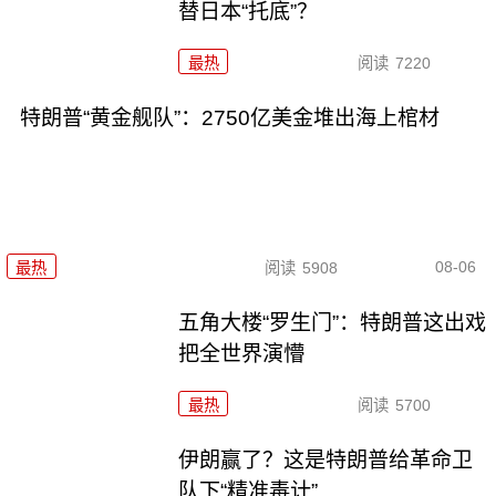
替日本“托底”？
最热
阅读
7220
特朗普“黄金舰队”：2750亿美金堆出海上棺材
08-06
最热
阅读
5908
五角大楼“罗生门”：特朗普这出戏
把全世界演懵
最热
阅读
5700
伊朗赢了？这是特朗普给革命卫
队下“精准毒计”