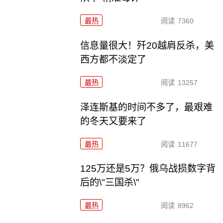
最热
阅读
7360
信息量很大！歼20越肩反杀，美
西方都不淡定了
最热
阅读
13257
泽连斯基的时间不多了，最艰难
的冬天又要来了
最热
阅读
11677
125万还是5万？俄乌战损数字背
后的\"三国杀\"
最热
阅读
8962