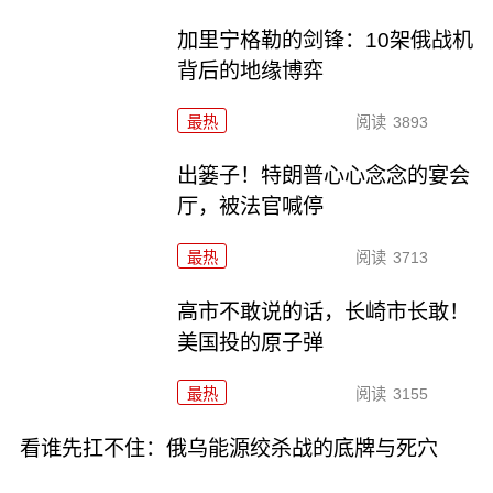
加里宁格勒的剑锋：10架俄战机
背后的地缘博弈
最热
阅读
3893
出篓子！特朗普心心念念的宴会
厅，被法官喊停
最热
阅读
3713
高市不敢说的话，长崎市长敢！
美国投的原子弹
最热
阅读
3155
看谁先扛不住：俄乌能源绞杀战的底牌与死穴