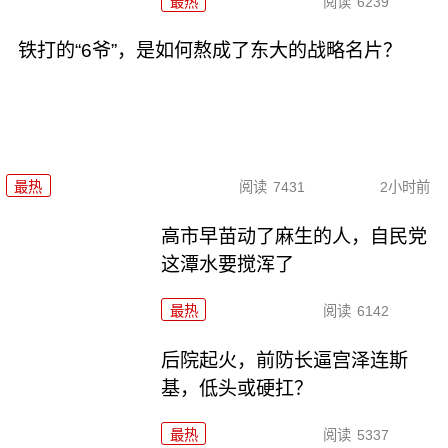
最热
阅读
6239
铁打的“6爷”，是如何熬成了东大的战略名片？
最热
阅读
7431
2小时前
高市早苗动了麻生的人，自民党
这潭水要搅浑了
最热
阅读
6142
后院起火，前防长逼宫泽连斯
基，低头或硬扛？
最热
阅读
5337