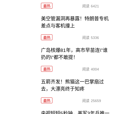
最热
阅读
6421
美空管漏洞再暴露！特朗普专机
差点与客机撞上
最热
阅读
5336
广岛核爆81年，高市早苗连\"谁
扔的\"都不敢提！
最热
阅读
4004
五箭齐发！熊猫这一巴掌扇过
去，大漂亮终于知疼
最热
阅读
25659
央视短短5秒钟，美军3年兵推一