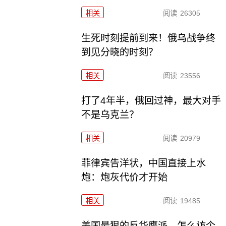
相关
阅读
26305
生死时刻提前到来！俄乌战争终
到见分晓的时刻？
相关
阅读
23556
打了4年半，俄回过神，最大对手
不是乌克兰？
相关
阅读
20979
菲律宾告洋状，中国直接上水
炮：炮灰代价才开始
相关
阅读
19485
美国最狠的反华鹰派，怎么访个