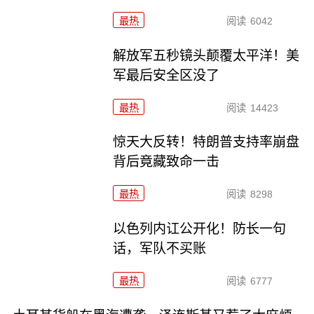
最热
阅读
6042
解放军五秒镜头颠覆太平洋！美
军最后安全区没了
最热
阅读
14423
惊天大反转！特朗普支持率崩盘
背后竟藏致命一击
最热
阅读
8298
以色列内讧公开化！防长一句
话，军队不买账
最热
阅读
6777