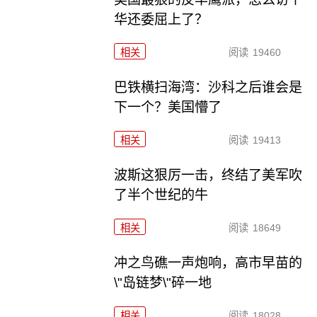
华还委屈上了？
相关
阅读
19460
巴铁横扫海湾：沙科之后谁会是
下一个？美国懵了
相关
阅读
19413
波斯这狠厉一击，终结了美军吹
了半个世纪的牛
相关
阅读
18649
冲之鸟礁一声炮响，高市早苗的
\"岛链梦\"碎一地
相关
阅读
18028