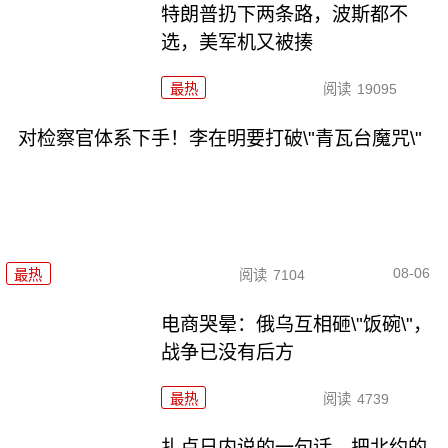
特朗普扔下两条路，波斯都不
选，美军机又被揍
最热
阅读
19095
对检察官体系下手！李在明要打破\"青瓦台魔咒\"
08-06
最热
阅读
7104
电商哭晕：俄乌互相砸\"饭碗\"，
战争已没有后方
最热
阅读
4739
扎卢日内说的一句话，把北约的