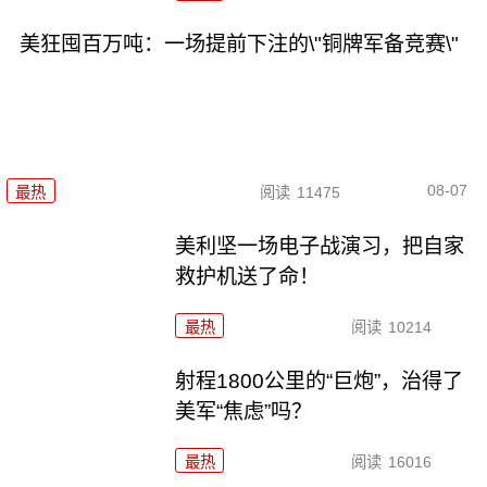
美狂囤百万吨：一场提前下注的\"铜牌军备竞赛\"
08-07
最热
阅读
11475
美利坚一场电子战演习，把自家
救护机送了命！
最热
阅读
10214
射程1800公里的“巨炮”，治得了
美军“焦虑”吗？
最热
阅读
16016