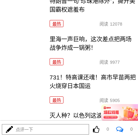
特朗普一句“珍珠港除外”，撕开美
国霸权遮羞布
最热
阅读
12078
里海一声巨响，这次差点把两场
战争炸成一锅粥！
最热
阅读
9977
731！特高课还魂！高市早苗两把
火烧穿日本国运
最热
阅读
5905
灭人种？以色列这波操作，连特
朗普面子都敢踩！
0
0
点评一下