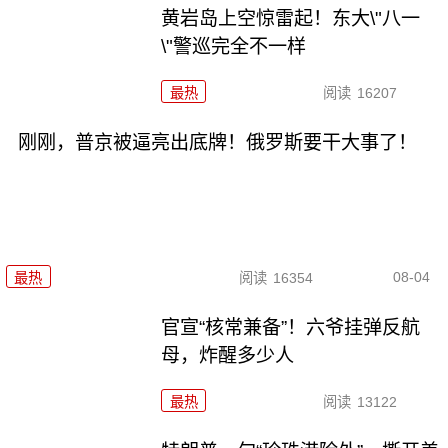
黄岩岛上空惊雷起！东大\"八一
\"警巡完全不一样
最热
阅读
16207
刚刚，普京被逼亮出底牌！俄罗斯要干大事了！
08-04
最热
阅读
16354
官宣“核常兼备”！六爷挂弹反航
母，炸醒多少人
最热
阅读
13122