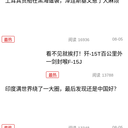
土耳其货船在黑海遭袭，泽连斯基又惹了大麻烦
08-05
最热
阅读
16936
看不见就挨打！歼-15T百公里外
一剑封喉F-15J
最热
阅读
13788
印度满世界绕了一大圈，最后发现还是中国好？
08-05
最热
阅读
13348