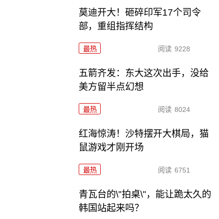
莫迪开大！砸碎印军17个司令
部，重组指挥结构
最热
阅读
9228
五箭齐发：东大这次出手，没给
美方留半点幻想
最热
阅读
8024
红海惊涛！沙特摆开大棋局，猫
鼠游戏才刚开场
最热
阅读
6751
青瓦台的\"拍桌\"，能让跪太久的
韩国站起来吗？