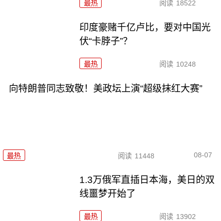
最热
阅读
18522
印度豪赌千亿卢比，要对中国光
伏“卡脖子”？
最热
阅读
10248
向特朗普同志致敬！美政坛上演“超级抹红大赛”
08-07
最热
阅读
11448
1.3万俄军直插日本海，美日的双
线噩梦开始了
最热
阅读
13902