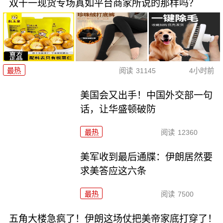
双十一现货专场真如平台商家所说的那样吗？
最热
阅读
31145
4小时前
美国会又出手！中国外交部一句
话，让华盛顿破防
最热
阅读
12360
美军收到最后通牒：伊朗居然要
求美答应这六条
最热
阅读
7500
五角大楼急疯了！伊朗这场仗把美帝家底打穿了！