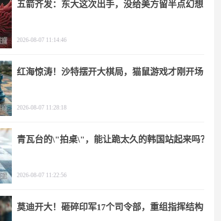
五箭齐发：东大这次出手，没给美方留半点幻想
2026-08-07 11:14:46
红海惊涛！沙特摆开大棋局，猫鼠游戏才刚开场
2026-08-07 11:28:18
青瓦台的\"拍桌\"，能让跪太久的韩国站起来吗？
2026-08-07 11:22:56
莫迪开大！砸碎印军17个司令部，重组指挥结构