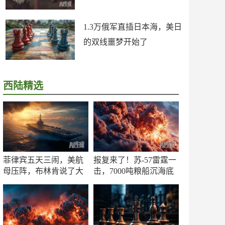
1.3万俄军直插日本海，美日
的双线噩梦开始了
西陆精选
菲律宾五天三闹，美航
报复来了！苏-57雷霆一
母压阵，布林肯说了大
击，7000吨粮船沉海底
实话