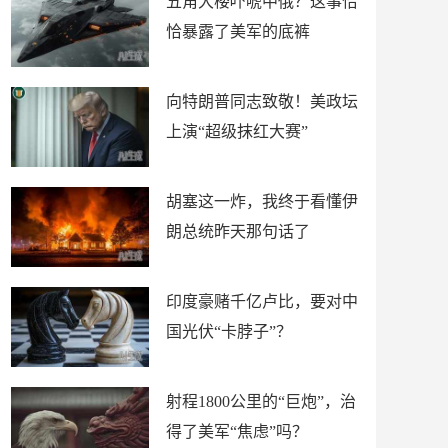
五角大楼吓唬中俄？这事恰
恰暴露了美军的底裤
向特朗普同志致敬！美政坛
上演“超级抹红大赛”
胡塞这一炸，我终于看懂伊
朗总统昨天那句话了
印度豪赌千亿卢比，要对中
国光伏“卡脖子”？
射程1800公里的“巨炮”，治
得了美军“焦虑”吗？