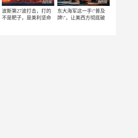
波斯第27波打击，打的
东大海军这一手\"普及
不是靶子，是美利坚命
牌\"，让美西方彻底破
门
防！