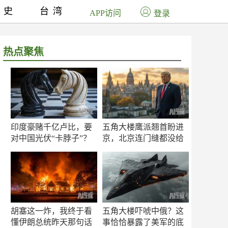
历史
台湾
APP访问
登录
热点聚焦
印度豪赌千亿卢比，要
五角大楼鹰派翘首盼进
对中国光伏“卡脖子”？
京，北京连门缝都没给
留
胡塞这一炸，我终于看
五角大楼吓唬中俄？这
懂伊朗总统昨天那句话
事恰恰暴露了美军的底