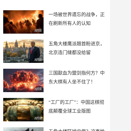
了
裤
一场被世界遗忘的战争，正
在刷新所有人的认知
五角大楼鹰派翘首盼进京，
北京连门缝都没给留
三国歃血为盟剑指何方？中
东大棋有人坐不住了！
“工厂的工厂”：中国这棋彻
底颠覆全球工业版图