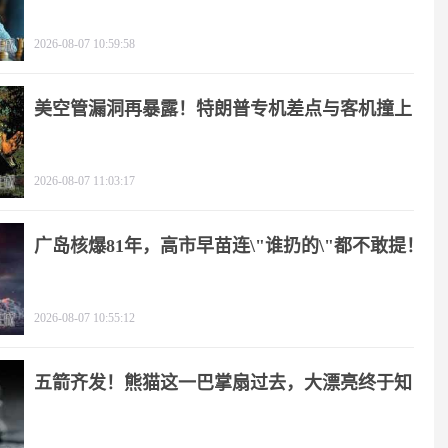
2026-08-07 10:59:58
美空管漏洞再暴露！特朗普专机差点与客机撞上
2026-08-07 11:03:17
广岛核爆81年，高市早苗连\"谁扔的\"都不敢提！
2026-08-07 10:55:12
五箭齐发！熊猫这一巴掌扇过去，大漂亮终于知
疼