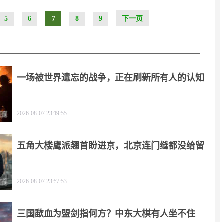
5
6
7
8
9
下一页
一场被世界遗忘的战争，正在刷新所有人的认知
2026-08-07 23:19:55
五角大楼鹰派翘首盼进京，北京连门缝都没给留
2026-08-07 23:57:53
三国歃血为盟剑指何方？中东大棋有人坐不住