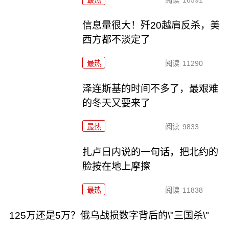
最热
阅读
16591
信息量很大！歼20越肩反杀，美
西方都不淡定了
最热
阅读
11290
泽连斯基的时间不多了，最艰难
的冬天又要来了
最热
阅读
9833
扎卢日内说的一句话，把北约的
脸按在地上摩擦
最热
阅读
11838
125万还是5万？俄乌战损数字背后的\"三国杀\"