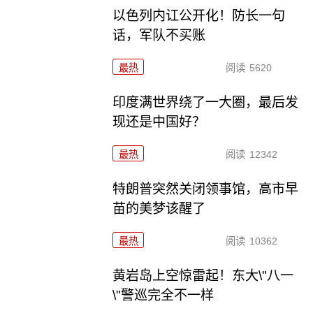
以色列内讧公开化！防长一句
话，军队不买账
最热
阅读
5620
印度满世界绕了一大圈，最后发
现还是中国好？
最热
阅读
12342
特朗普突然关闭领事馆，高市早
苗的美梦该醒了
最热
阅读
10362
黄岩岛上空惊雷起！东大\"八一
\"警巡完全不一样