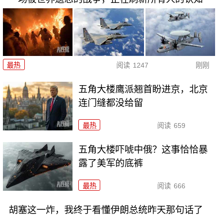
最热
阅读
1247
刚刚
五角大楼鹰派翘首盼进京，北京
连门缝都没给留
最热
阅读
659
五角大楼吓唬中俄？这事恰恰暴
露了美军的底裤
最热
阅读
666
胡塞这一炸，我终于看懂伊朗总统昨天那句话了