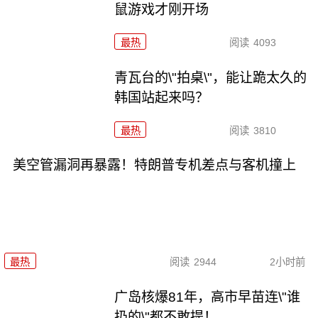
鼠游戏才刚开场
最热
阅读
4093
青瓦台的\"拍桌\"，能让跪太久的
韩国站起来吗？
最热
阅读
3810
美空管漏洞再暴露！特朗普专机差点与客机撞上
最热
阅读
2944
2小时前
广岛核爆81年，高市早苗连\"谁
扔的\"都不敢提！