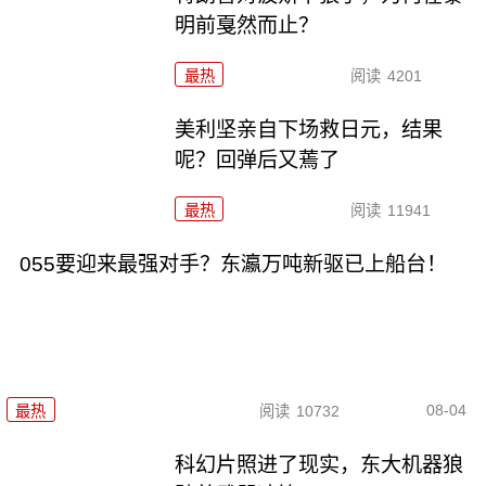
明前戛然而止？
最热
阅读
4201
美利坚亲自下场救日元，结果
呢？回弹后又蔫了
最热
阅读
11941
055要迎来最强对手？东瀛万吨新驱已上船台！
08-04
最热
阅读
10732
科幻片照进了现实，东大机器狼