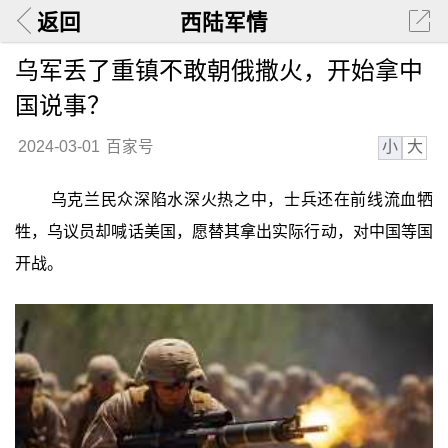
返回
西陆军情
乌军丢了重镇不敢朝俄撒火，开始拿中
国说事？
小
大
2024-03-01
百家号
乌克兰民众深陷水深火热之中，士兵还在前线流血牺
牲，乌议员却喊话美国，愿替其拿出实际行动，对中国等国
开战。