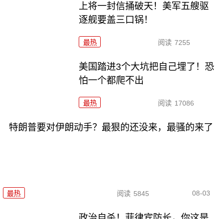
上将一封信捅破天！美军五艘驱
逐舰要盖三口锅！
最热
阅读
7255
美国踏进3个大坑把自己埋了！恐
怕一个都爬不出
最热
阅读
17086
特朗普要对伊朗动手？最狠的还没来，最骚的来了
08-03
最热
阅读
5845
政治自杀！菲律宾防长，你这是