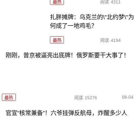
最热
阅读
4311
扎胖摊牌：乌克兰的\"北约梦\"为
何成了一地鸡毛？
最热
阅读
4194
刚刚，普京被逼亮出底牌！俄罗斯要干大事了！
08-04
最热
阅读
15276
官宣“核常兼备”！六爷挂弹反航母，炸醒多少人