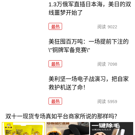
1.3万俄军直插日本海，美日的双
线噩梦开始了
最热
阅读
9022
美狂囤百万吨：一场提前下注的
\"铜牌军备竞赛\"
最热
阅读
7098
美利坚一场电子战演习，把自家
救护机送了命！
最热
阅读
5959
双十一现货专场真如平台商家所说的那样吗？