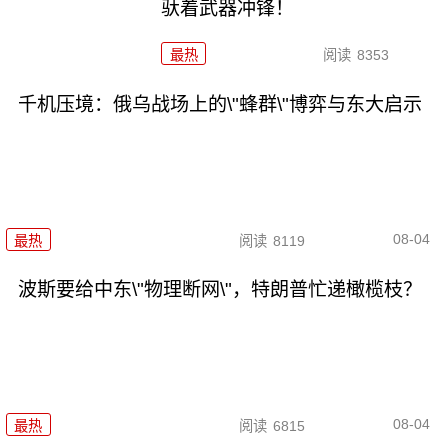
驮着武器冲锋！
最热
阅读
8353
千机压境：俄乌战场上的\"蜂群\"博弈与东大启示
08-04
最热
阅读
8119
波斯要给中东\"物理断网\"，特朗普忙递橄榄枝？
08-04
最热
阅读
6815