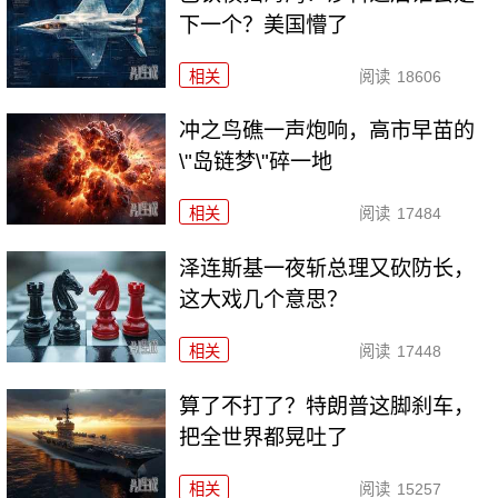
下一个？美国懵了
相关
阅读
18606
冲之鸟礁一声炮响，高市早苗的
\"岛链梦\"碎一地
相关
阅读
17484
泽连斯基一夜斩总理又砍防长，
这大戏几个意思？
相关
阅读
17448
算了不打了？特朗普这脚刹车，
把全世界都晃吐了
相关
阅读
15257