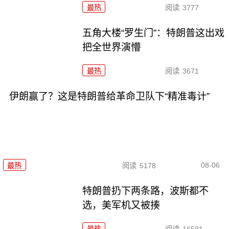
最热
阅读
3777
五角大楼“罗生门”：特朗普这出戏
把全世界演懵
最热
阅读
3671
伊朗赢了？这是特朗普给革命卫队下“精准毒计”
08-06
最热
阅读
5178
特朗普扔下两条路，波斯都不
选，美军机又被揍