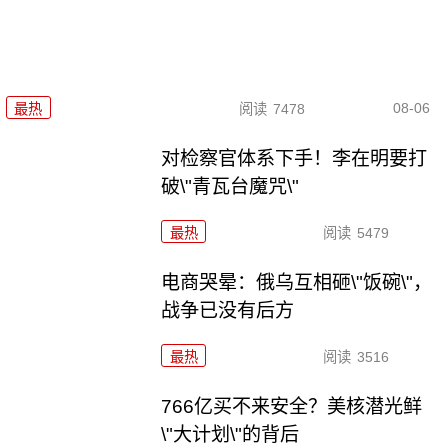
08-06
最热
阅读
7478
对检察官体系下手！李在明要打
破\"青瓦台魔咒\"
最热
阅读
5479
电商哭晕：俄乌互相砸\"饭碗\"，
战争已没有后方
最热
阅读
3516
766亿买不来安全？美核潜光鲜
\"大计划\"的背后