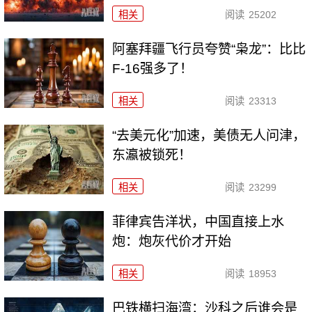
相关
阅读
25202
阿塞拜疆飞行员夸赞“枭龙”：比比
F-16强多了！
相关
阅读
23313
“去美元化”加速，美债无人问津，
东瀛被锁死！
相关
阅读
23299
菲律宾告洋状，中国直接上水
炮：炮灰代价才开始
相关
阅读
18953
巴铁横扫海湾：沙科之后谁会是