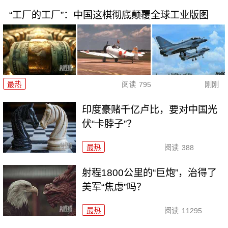
“工厂的工厂”：中国这棋彻底颠覆全球工业版图
最热
阅读
795
刚刚
印度豪赌千亿卢比，要对中国光
伏“卡脖子”？
最热
阅读
388
射程1800公里的“巨炮”，治得了
美军“焦虑”吗？
最热
阅读
11295