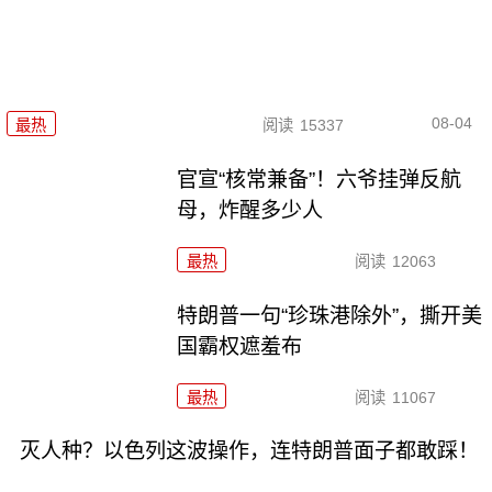
08-04
最热
阅读
15337
官宣“核常兼备”！六爷挂弹反航
母，炸醒多少人
最热
阅读
12063
特朗普一句“珍珠港除外”，撕开美
国霸权遮羞布
最热
阅读
11067
灭人种？以色列这波操作，连特朗普面子都敢踩！