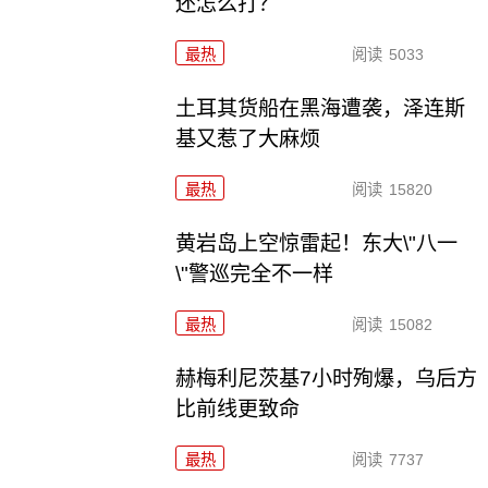
还怎么打？
最热
阅读
5033
土耳其货船在黑海遭袭，泽连斯
基又惹了大麻烦
最热
阅读
15820
黄岩岛上空惊雷起！东大\"八一
\"警巡完全不一样
最热
阅读
15082
赫梅利尼茨基7小时殉爆，乌后方
比前线更致命
最热
阅读
7737