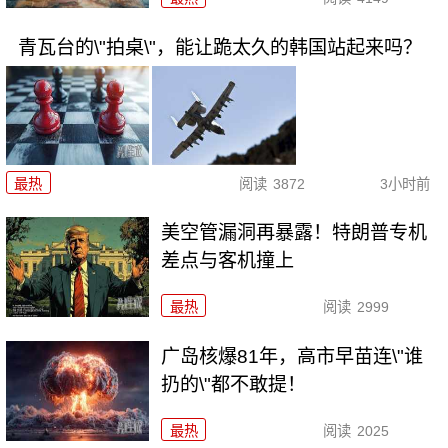
青瓦台的\"拍桌\"，能让跪太久的韩国站起来吗？
最热
阅读
3872
3小时前
美空管漏洞再暴露！特朗普专机
差点与客机撞上
最热
阅读
2999
广岛核爆81年，高市早苗连\"谁
扔的\"都不敢提！
最热
阅读
2025