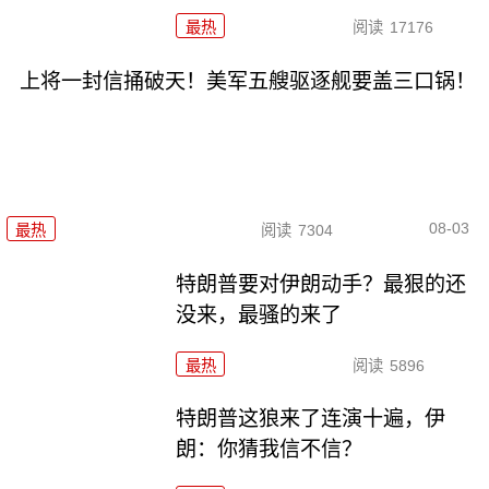
最热
阅读
17176
上将一封信捅破天！美军五艘驱逐舰要盖三口锅！
08-03
最热
阅读
7304
特朗普要对伊朗动手？最狠的还
没来，最骚的来了
最热
阅读
5896
特朗普这狼来了连演十遍，伊
朗：你猜我信不信？