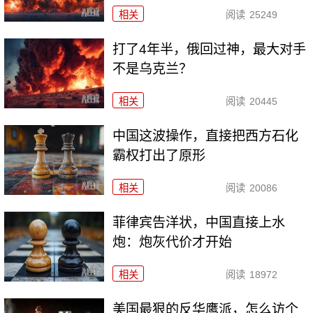
相关
阅读
25249
打了4年半，俄回过神，最大对手
不是乌克兰？
相关
阅读
20445
中国这波操作，直接把西方石化
霸权打出了原形
相关
阅读
20086
菲律宾告洋状，中国直接上水
炮：炮灰代价才开始
相关
阅读
18972
美国最狠的反华鹰派，怎么访个