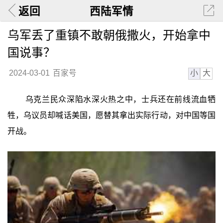
返回
西陆军情
乌军丢了重镇不敢朝俄撒火，开始拿中
国说事？
小
大
2024-03-01
百家号
乌克兰民众深陷水深火热之中，士兵还在前线流血牺
牲，乌议员却喊话美国，愿替其拿出实际行动，对中国等国
开战。