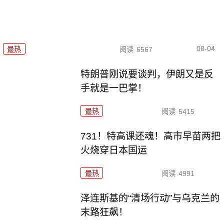
08-04
最热
阅读
6567
特朗普刚说要谈判，伊朗又是反
手就是一巴掌！
最热
阅读
5415
731！特高课还魂！高市早苗两把
火烧穿日本国运
最热
阅读
4991
泽连斯基的“清场行动”与乌克兰的
末路狂飙！