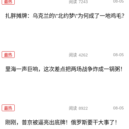
08-05
最热
阅读
7243
扎胖摊牌：乌克兰的\"北约梦\"为何成了一地鸡毛？
08-05
最热
阅读
4262
里海一声巨响，这次差点把两场战争炸成一锅粥！
08-05
最热
阅读
8922
刚刚，普京被逼亮出底牌！俄罗斯要干大事了！