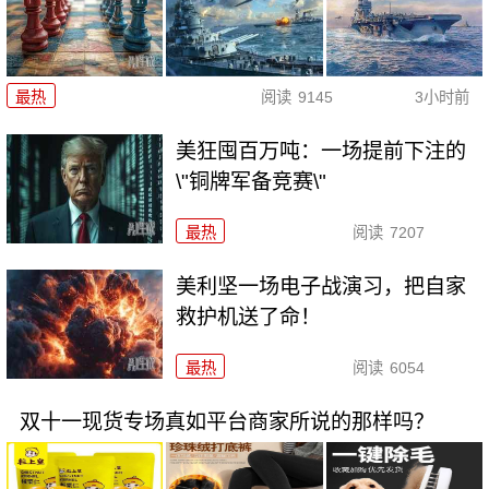
最热
阅读
9145
3小时前
美狂囤百万吨：一场提前下注的
\"铜牌军备竞赛\"
最热
阅读
7207
美利坚一场电子战演习，把自家
救护机送了命！
最热
阅读
6054
双十一现货专场真如平台商家所说的那样吗？