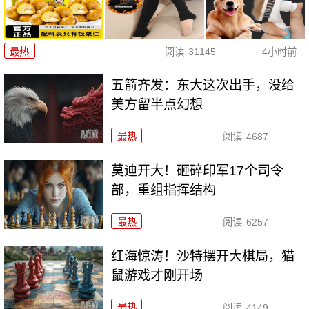
最热
阅读
31145
4小时前
五箭齐发：东大这次出手，没给
美方留半点幻想
最热
阅读
4687
莫迪开大！砸碎印军17个司令
部，重组指挥结构
最热
阅读
6257
红海惊涛！沙特摆开大棋局，猫
鼠游戏才刚开场
最热
阅读
4149