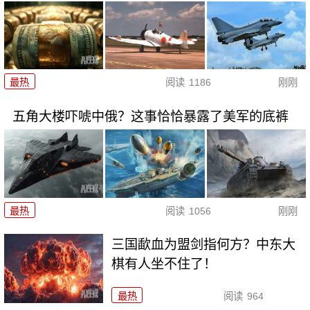
最热
阅读
1186
刚刚
五角大楼吓唬中俄？这事恰恰暴露了美军的底裤
最热
阅读
1056
刚刚
三国歃血为盟剑指何方？中东大
棋有人坐不住了！
最热
阅读
964