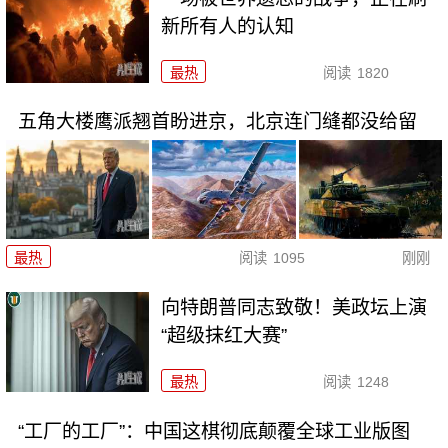
新所有人的认知
最热
阅读
1820
五角大楼鹰派翘首盼进京，北京连门缝都没给留
最热
阅读
1095
刚刚
向特朗普同志致敬！美政坛上演
“超级抹红大赛”
最热
阅读
1248
“工厂的工厂”：中国这棋彻底颠覆全球工业版图