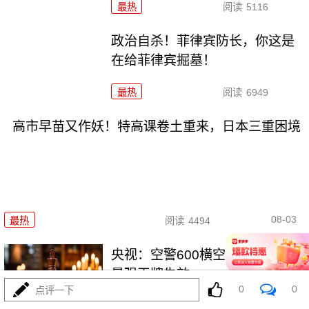
最热
阅读
5116
政治自杀！菲律宾防长，你这是
在给菲律宾掘墓！
最热
阅读
6949
高市早苗又作妖！特高课卷土重来，日本三重困境
08-03
最热
阅读
4494
央视：空警600横空出世，美航母
最强王牌失效
0
0
点评一下
最热
阅读
23369