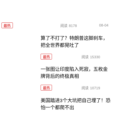
08-04
最热
阅读
8178
算了不打了？特朗普这脚刹车，
把全世界都晃吐了
最热
阅读
15330
一张图让印度陷入死寂，五枚金
牌背后的终极真相
最热
阅读
10719
美国踏进3个大坑把自己埋了！恐
怕一个都爬不出