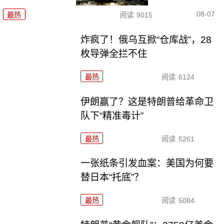
08-07
最热
阅读
9015
炸疯了！俄乌互掀“仓库战”，28
枚导弹全拦不住
最热
阅读
6124
伊朗赢了？这是特朗普给革命卫
队下“精准毒计”
最热
阅读
5261
一张纸条引发血案：美国为何要
替日本“托底”？
最热
阅读
5084