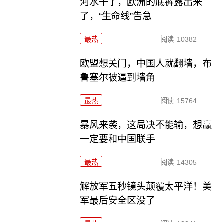
河水干了，欧洲的底裤露出来
了，“生命线”告急
最热
阅读
10382
欧盟想关门，中国人就翻墙，布
鲁塞尔被逼到墙角
最热
阅读
15764
暴风来袭，这局决不能输，想赢
一定要和中国联手
最热
阅读
14305
解放军五秒镜头颠覆太平洋！美
军最后安全区没了