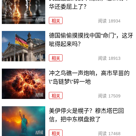
华还委屈上了？
相关
阅读
18934
德国偷偷摸摸找中国“命门”，这牙
呲得起来吗？
相关
阅读
18913
冲之鸟礁一声炮响，高市早苗的
\"岛链梦\"碎一地
相关
阅读
17509
美伊停火是幌子？穆杰塔巴回
信，把中东棋盘掀了
相关
阅读
17468