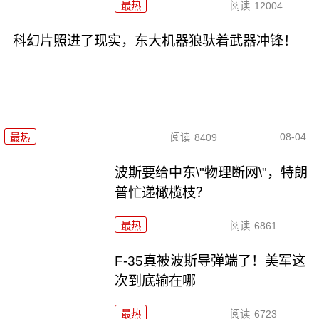
最热
阅读
12004
科幻片照进了现实，东大机器狼驮着武器冲锋！
08-04
最热
阅读
8409
波斯要给中东\"物理断网\"，特朗
普忙递橄榄枝？
最热
阅读
6861
F-35真被波斯导弹端了！美军这
次到底输在哪
最热
阅读
6723