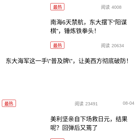
最热
阅读
4008
南海6天禁航，东大摆下“阳谋
棋”，锤炼铁拳头！
最热
阅读
20634
东大海军这一手\"普及牌\"，让美西方彻底破防！
08-04
最热
阅读
23491
美利坚亲自下场救日元，结果
呢？回弹后又蔫了