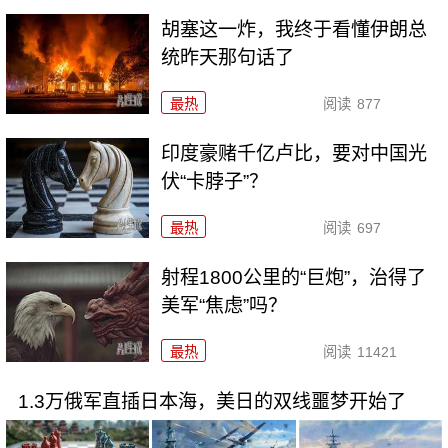
胡塞这一炸，我终于看懂伊朗总
统昨天那句话了
最热
阅读
877
印度豪赌千亿卢比，要对中国光
伏“卡脖子”？
最热
阅读
697
射程1800公里的“巨炮”，治得了
美军“焦虑”吗？
最热
阅读
11421
1.3万俄军直插日本海，美日的双线噩梦开始了