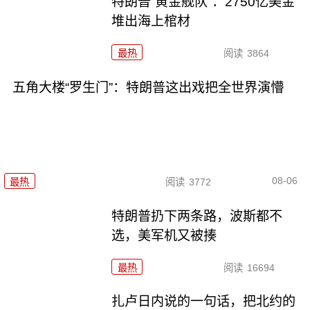
特朗普“黄金舰队”：2750亿美金
堆出海上棺材
最热
阅读
3864
五角大楼“罗生门”：特朗普这出戏把全世界演懵
08-06
最热
阅读
3772
特朗普扔下两条路，波斯都不
选，美军机又被揍
最热
阅读
16694
扎卢日内说的一句话，把北约的