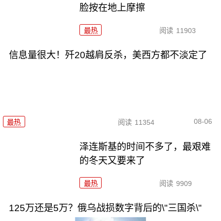
脸按在地上摩擦
最热
阅读
11903
信息量很大！歼20越肩反杀，美西方都不淡定了
08-06
最热
阅读
11354
泽连斯基的时间不多了，最艰难
的冬天又要来了
最热
阅读
9909
125万还是5万？俄乌战损数字背后的\"三国杀\"