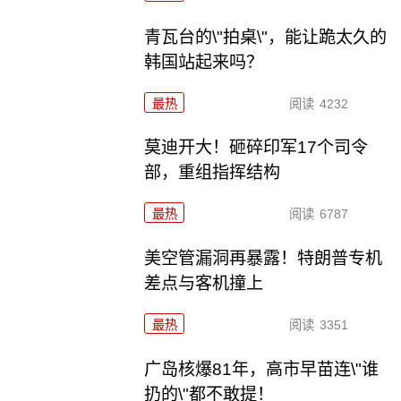
青瓦台的\"拍桌\"，能让跪太久的
韩国站起来吗？
最热
阅读
4232
莫迪开大！砸碎印军17个司令
部，重组指挥结构
最热
阅读
6787
美空管漏洞再暴露！特朗普专机
差点与客机撞上
最热
阅读
3351
广岛核爆81年，高市早苗连\"谁
扔的\"都不敢提！