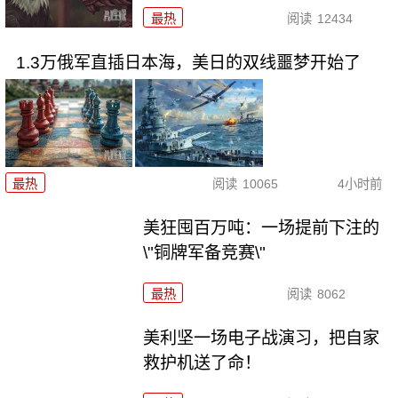
最热
阅读
12434
1.3万俄军直插日本海，美日的双线噩梦开始了
最热
阅读
10065
4小时前
美狂囤百万吨：一场提前下注的
\"铜牌军备竞赛\"
最热
阅读
8062
美利坚一场电子战演习，把自家
救护机送了命！