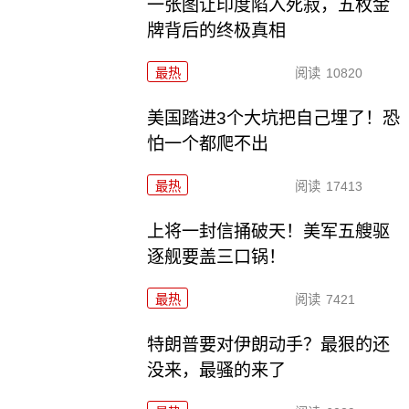
一张图让印度陷入死寂，五枚金
牌背后的终极真相
最热
阅读
10820
美国踏进3个大坑把自己埋了！恐
怕一个都爬不出
最热
阅读
17413
上将一封信捅破天！美军五艘驱
逐舰要盖三口锅！
最热
阅读
7421
特朗普要对伊朗动手？最狠的还
没来，最骚的来了