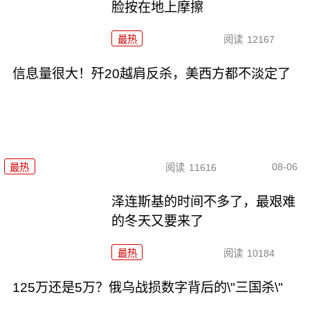
脸按在地上摩擦
最热
阅读
12167
信息量很大！歼20越肩反杀，美西方都不淡定了
08-06
最热
阅读
11616
泽连斯基的时间不多了，最艰难
的冬天又要来了
最热
阅读
10184
125万还是5万？俄乌战损数字背后的\"三国杀\"