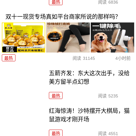
最热
阅读
6836
双十一现货专场真如平台商家所说的那样吗？
最热
阅读
31145
4小时前
五箭齐发：东大这次出手，没给
美方留半点幻想
最热
阅读
5235
红海惊涛！沙特摆开大棋局，猫
鼠游戏才刚开场
最热
阅读
4551