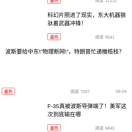
最热
阅读
12132
科幻片照进了现实，东大机器狼
驮着武器冲锋！
最热
阅读
8541
波斯要给中东\"物理断网\"，特朗普忙递橄榄枝？
08-04
最热
阅读
7007
F-35真被波斯导弹端了！美军这
次到底输在哪
最热
阅读
6845