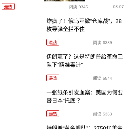
08-07
最热
阅读
9345
炸疯了！俄乌互掀“仓库战”，28
枚导弹全拦不住
最热
阅读
6389
伊朗赢了？这是特朗普给革命卫
队下“精准毒计”
最热
阅读
5544
一张纸条引发血案：美国为何要
替日本“托底”？
最热
阅读
5363
特朗普“黄金舰队”：2750亿美金