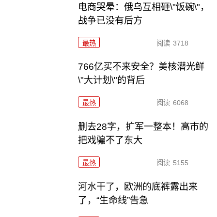
电商哭晕：俄乌互相砸\"饭碗\"，
战争已没有后方
最热
阅读
3718
766亿买不来安全？美核潜光鲜
\"大计划\"的背后
最热
阅读
6068
删去28字，扩军一整本！高市的
把戏骗不了东大
最热
阅读
5155
河水干了，欧洲的底裤露出来
了，“生命线”告急