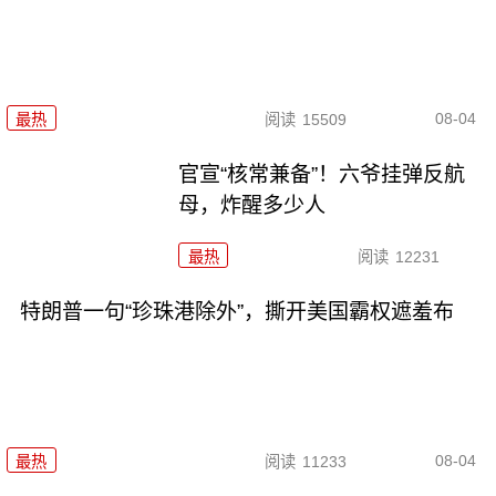
08-04
最热
阅读
15509
官宣“核常兼备”！六爷挂弹反航
母，炸醒多少人
最热
阅读
12231
特朗普一句“珍珠港除外”，撕开美国霸权遮羞布
08-04
最热
阅读
11233