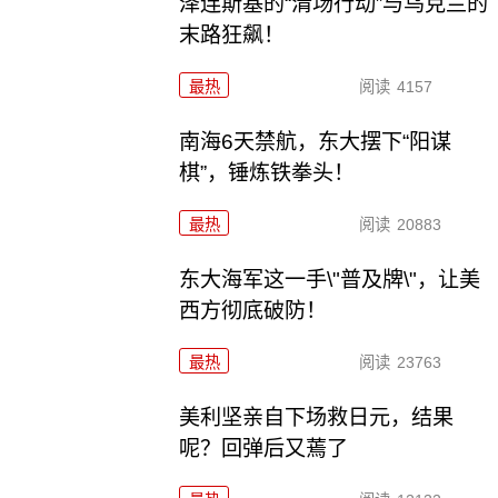
泽连斯基的“清场行动”与乌克兰的
末路狂飙！
最热
阅读
4157
南海6天禁航，东大摆下“阳谋
棋”，锤炼铁拳头！
最热
阅读
20883
东大海军这一手\"普及牌\"，让美
西方彻底破防！
最热
阅读
23763
美利坚亲自下场救日元，结果
呢？回弹后又蔫了