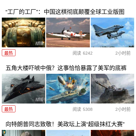
“工厂的工厂”：中国这棋彻底颠覆全球工业版图
最热
阅读
6242
2小时前
五角大楼吓唬中俄？这事恰恰暴露了美军的底裤
最热
阅读
5308
2小时前
向特朗普同志致敬！美政坛上演“超级抹红大赛”