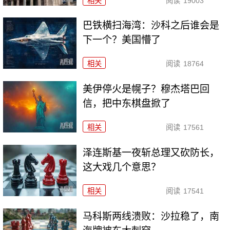
相关
阅读
19003
巴铁横扫海湾：沙科之后谁会是
下一个？美国懵了
相关
阅读
18764
美伊停火是幌子？穆杰塔巴回
信，把中东棋盘掀了
相关
阅读
17561
泽连斯基一夜斩总理又砍防长，
这大戏几个意思？
相关
阅读
17541
马科斯两线溃败：沙拉稳了，南