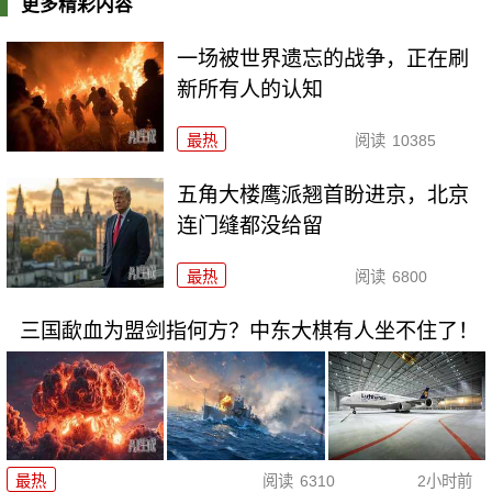
更多精彩内容
一场被世界遗忘的战争，正在刷
新所有人的认知
最热
阅读
10385
五角大楼鹰派翘首盼进京，北京
连门缝都没给留
最热
阅读
6800
三国歃血为盟剑指何方？中东大棋有人坐不住了！
最热
阅读
6310
2小时前