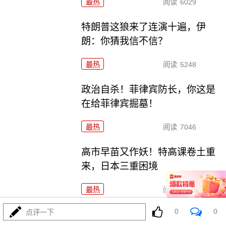
最热
阅读
6029
特朗普这狼来了连演十遍，伊
朗：你猜我信不信？
最热
阅读
5248
政治自杀！菲律宾防长，你这是
在给菲律宾掘墓！
最热
阅读
7046
高市早苗又作妖！特高课卷土重
来，日本三重困境
最热
阅读
4615
0
0
点评一下
央视：空警600横空出世，美航母最强王牌失效