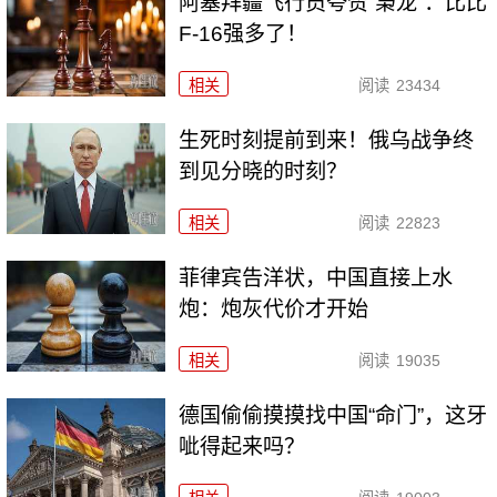
阿塞拜疆飞行员夸赞“枭龙”：比比
F-16强多了！
相关
阅读
23434
生死时刻提前到来！俄乌战争终
到见分晓的时刻？
相关
阅读
22823
菲律宾告洋状，中国直接上水
炮：炮灰代价才开始
相关
阅读
19035
德国偷偷摸摸找中国“命门”，这牙
呲得起来吗？