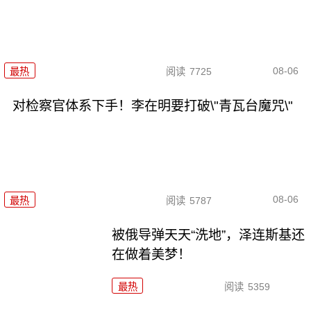
08-06
最热
阅读
7725
对检察官体系下手！李在明要打破\"青瓦台魔咒\"
08-06
最热
阅读
5787
被俄导弹天天“洗地”，泽连斯基还
在做着美梦！
最热
阅读
5359