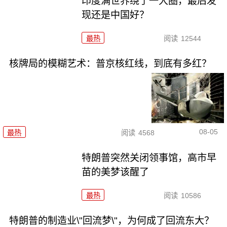
印度满世界绕了一大圈，最后发
现还是中国好？
最热
阅读
12544
核牌局的模糊艺术：普京核红线，到底有多红？
08-05
最热
阅读
4568
特朗普突然关闭领事馆，高市早
苗的美梦该醒了
最热
阅读
10586
特朗普的制造业\"回流梦\"，为何成了回流东大？