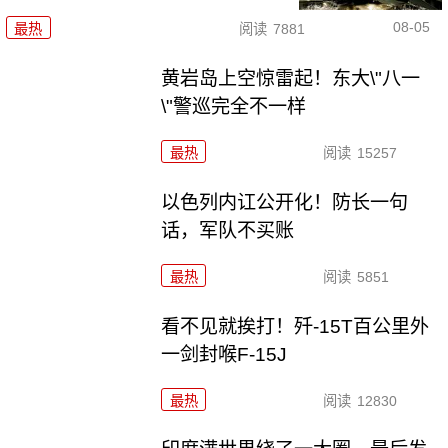
08-05
最热
阅读
7881
黄岩岛上空惊雷起！东大\"八一
\"警巡完全不一样
最热
阅读
15257
以色列内讧公开化！防长一句
话，军队不买账
最热
阅读
5851
看不见就挨打！歼-15T百公里外
一剑封喉F-15J
最热
阅读
12830