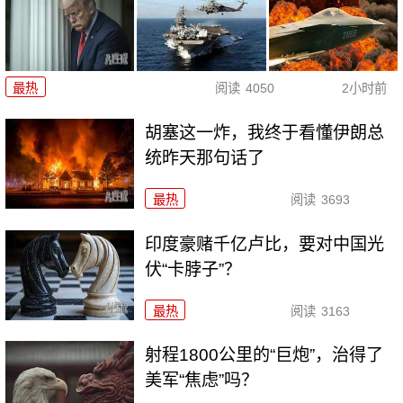
最热
阅读
4050
2小时前
胡塞这一炸，我终于看懂伊朗总
统昨天那句话了
最热
阅读
3693
印度豪赌千亿卢比，要对中国光
伏“卡脖子”？
最热
阅读
3163
射程1800公里的“巨炮”，治得了
美军“焦虑”吗？