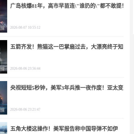
广岛核爆81年，高市早苗连\"谁扔的\"都不敢提！
2026-08-07 10:55:12
五箭齐发！熊猫这一巴掌扇过去，大漂亮终于知
疼
2026-08-06 23:56:44
央视短短5秒钟，美军3年兵推一夜作废！亚太变
天
2026-08-06 23:21:47
五角大楼这操作！美军报告称中国导弹不如伊