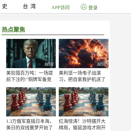
历史
台湾
APP访问
登录
热点聚焦
美狂囤百万吨：一场提
美利坚一场电子战演
前下注的\"铜牌军备竞
习，把自家救护机送了
赛\"
命！
1.3万俄军直插日本海，
红海惊涛！沙特摆开大
美日的双线噩梦开始了
棋局，猫鼠游戏才刚开