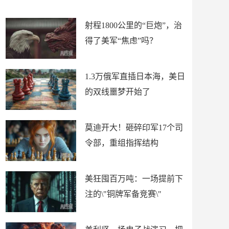
场
射程1800公里的“巨炮”，治
得了美军“焦虑”吗？
1.3万俄军直插日本海，美日
的双线噩梦开始了
莫迪开大！砸碎印军17个司
令部，重组指挥结构
美狂囤百万吨：一场提前下
注的\"铜牌军备竞赛\"