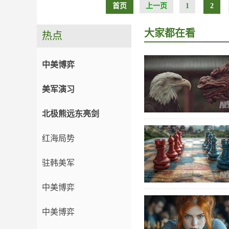
首页
上一页
1
2
大家都在看
热点
中美博弈
美军演习
北极熊远东亮剑
红海局势
驻韩美军
中美博弈
中美博弈