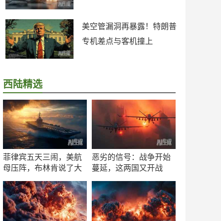
美空管漏洞再暴露！特朗普
专机差点与客机撞上
西陆精选
菲律宾五天三闹，美航
恶劣的信号：战争开始
母压阵，布林肯说了大
蔓延，这两国又开战
实话
了！