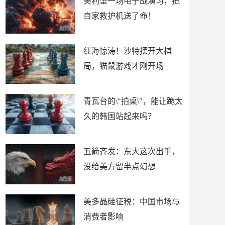
美利坚一场电子战演习，把
自家救护机送了命！
红海惊涛！沙特摆开大棋
局，猫鼠游戏才刚开场
青瓦台的\"拍桌\"，能让跪太
久的韩国站起来吗？
五箭齐发：东大这次出手，
没给美方留半点幻想
美多晶硅征税：中国市场与
消费者影响