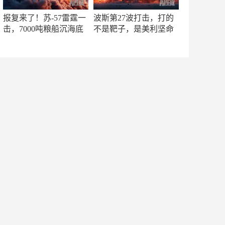
报复来了！苏-57雷霆一
波斯第27波打击，打的
击，7000吨粮船沉海底
不是靶子，是美利坚命
门