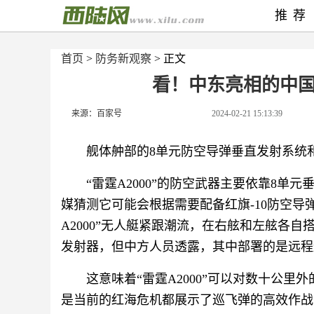
推荐
首页
>
防务新观察
> 正文
看！中东亮相的中国
来源：百家号
2024-02-21 15:13:39
舰体舯部的8单元防空导弹垂直发射系统
“雷霆A2000”的防空武器主要依靠8
媒猜测它可能会根据需要配备红旗-10防空导
A2000”无人艇紧跟潮流，在右舷和左舷各
发射器，但中方人员透露，其中部署的是远程
这意味着“雷霆A2000”可以对数十公
是当前的红海危机都展示了巡飞弹的高效作战