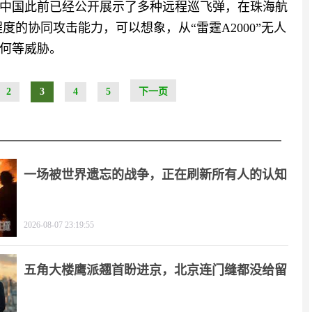
中国此前已经公开展示了多种远程巡飞弹，在珠海航
度的协同攻击能力，可以想象，从“雷霆A2000”无人
成何等威胁。
2
3
4
5
下一页
一场被世界遗忘的战争，正在刷新所有人的认知
2026-08-07 23:19:55
五角大楼鹰派翘首盼进京，北京连门缝都没给留