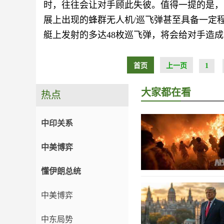
时，往往会让对手顾此失彼。值得一提的是，
展上出现的蜂群无人机/巡飞弹甚至具备一定程
艇上发射的多达48枚巡飞弹，将会给对手造
首页
上一页
1
大家都在看
热点
中印关系
中美博弈
懂伊朗总统
中美博弈
中东局势