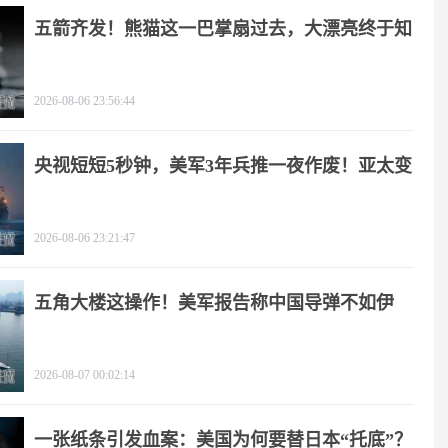
五箭齐发！熊猫这一巴掌扇过去，大漂亮终于知
疼
2026-08-06 23:56:44
央视短短5秒钟，美军3年兵推一夜作废！亚太变
天
2026-08-06 23:21:47
五角大楼这操作！美军报告称中国导弹不如伊
朗？
2026-08-07 00:02:14
一张纸条引发血案：美国为何要替日本“托底”？