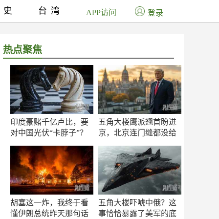
历史
台湾
APP访问
登录
热点聚焦
印度豪赌千亿卢比，要
五角大楼鹰派翘首盼进
对中国光伏“卡脖子”？
京，北京连门缝都没给
留
胡塞这一炸，我终于看
五角大楼吓唬中俄？这
懂伊朗总统昨天那句话
事恰恰暴露了美军的底