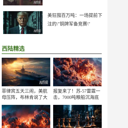
美狂囤百万吨：一场提前下
注的\"铜牌军备竞赛\"
西陆精选
菲律宾五天三闹，美航
报复来了！苏-57雷霆一
母压阵，布林肯说了大
击，7000吨粮船沉海底
实话