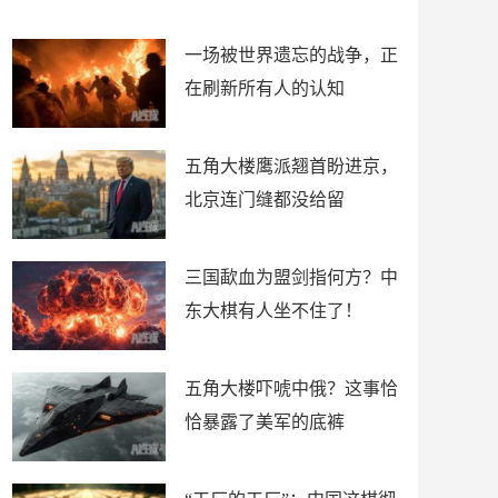
了
裤
一场被世界遗忘的战争，正
在刷新所有人的认知
五角大楼鹰派翘首盼进京，
北京连门缝都没给留
三国歃血为盟剑指何方？中
东大棋有人坐不住了！
五角大楼吓唬中俄？这事恰
恰暴露了美军的底裤