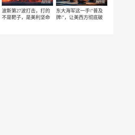
波斯第27波打击，打的
东大海军这一手\"普及
不是靶子，是美利坚命
牌\"，让美西方彻底破
门
防！