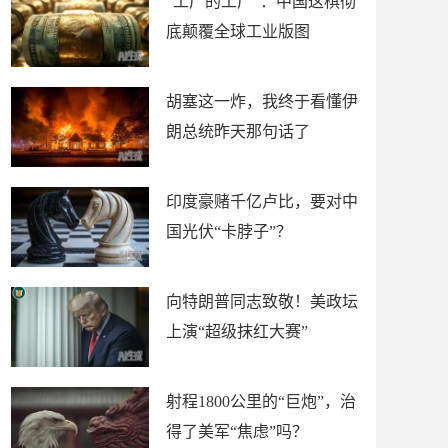
“工厂的工厂”：中国这棋彻
底颠覆全球工业版图
胡塞这一炸，我终于看懂伊
朗总统昨天那句话了
印度豪赌千亿卢比，要对中
国光伏“卡脖子”？
向特朗普同志致敬！美政坛
上演“超级抹红大赛”
射程1800公里的“巨炮”，治
得了美军“焦虑”吗？