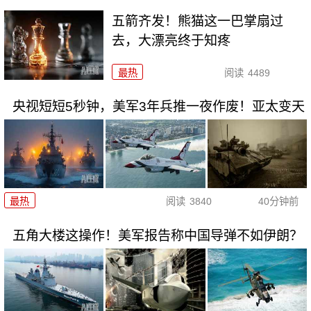
五箭齐发！熊猫这一巴掌扇过
去，大漂亮终于知疼
最热
阅读
4489
央视短短5秒钟，美军3年兵推一夜作废！亚太变天
最热
阅读
3840
40分钟前
五角大楼这操作！美军报告称中国导弹不如伊朗？