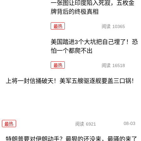
一张图让印度陷入死寂，五枚金
牌背后的终极真相
最热
阅读
10365
美国踏进3个大坑把自己埋了！恐
怕一个都爬不出
最热
阅读
16518
上将一封信捅破天！美军五艘驱逐舰要盖三口锅！
08-03
最热
阅读
6921
特朗普要对伊朗动手？最狠的还没来，最骚的来了