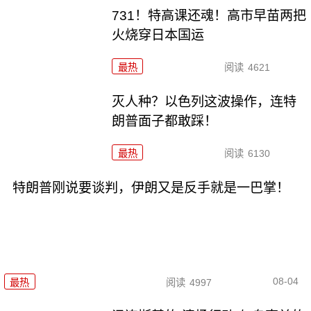
731！特高课还魂！高市早苗两把
火烧穿日本国运
最热
阅读
4621
灭人种？以色列这波操作，连特
朗普面子都敢踩！
最热
阅读
6130
特朗普刚说要谈判，伊朗又是反手就是一巴掌！
08-04
最热
阅读
4997