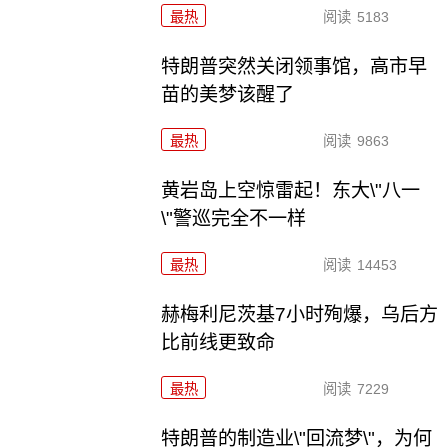
最热
阅读
5183
特朗普突然关闭领事馆，高市早
苗的美梦该醒了
最热
阅读
9863
黄岩岛上空惊雷起！东大\"八一
\"警巡完全不一样
最热
阅读
14453
赫梅利尼茨基7小时殉爆，乌后方
比前线更致命
最热
阅读
7229
特朗普的制造业\"回流梦\"，为何