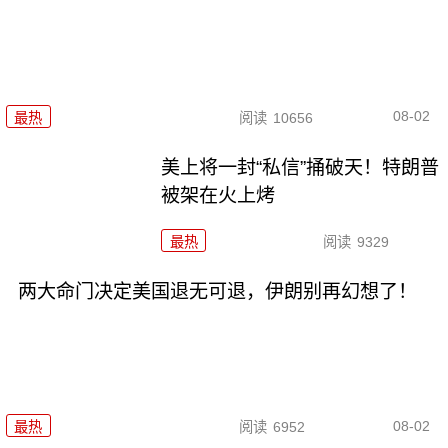
08-02
最热
阅读
10656
美上将一封“私信”捅破天！特朗普
被架在火上烤
最热
阅读
9329
两大命门决定美国退无可退，伊朗别再幻想了！
08-02
最热
阅读
6952