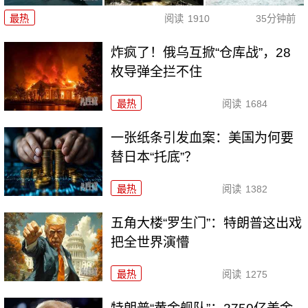
最热
阅读
1910
35分钟前
炸疯了！俄乌互掀“仓库战”，28
枚导弹全拦不住
最热
阅读
1684
一张纸条引发血案：美国为何要
替日本“托底”？
最热
阅读
1382
五角大楼“罗生门”：特朗普这出戏
把全世界演懵
最热
阅读
1275