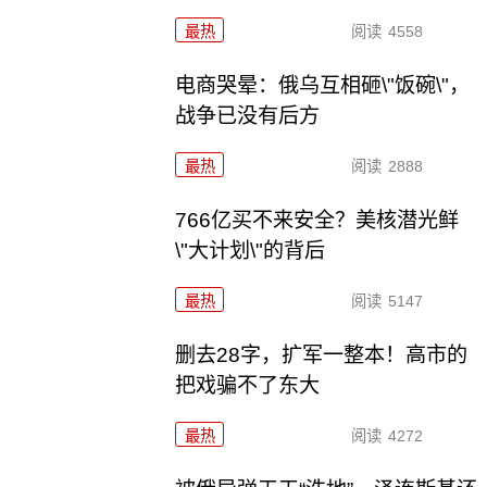
最热
阅读
4558
电商哭晕：俄乌互相砸\"饭碗\"，
战争已没有后方
最热
阅读
2888
766亿买不来安全？美核潜光鲜
\"大计划\"的背后
最热
阅读
5147
删去28字，扩军一整本！高市的
把戏骗不了东大
最热
阅读
4272