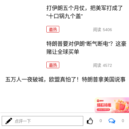
打伊朗五个月仗，把美军打成了
“十口锅九个盖”
最热
阅读
5406
特朗普要对伊朗“断气断电”？这豪
赌让全球买单
最热
阅读
4572
五万人一夜破城，欧盟真怕了！特朗普拿美国说事
08-01
最热
阅读
14983
0
0
点评一下