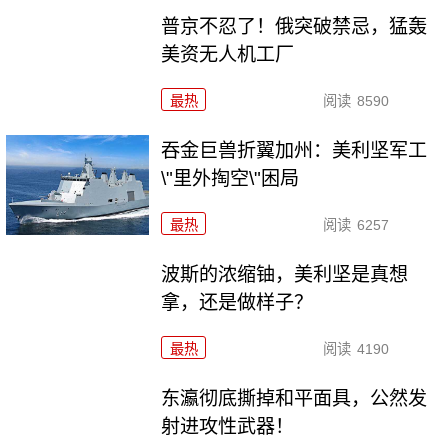
普京不忍了！俄突破禁忌，猛轰
美资无人机工厂
最热
阅读
8590
吞金巨兽折翼加州：美利坚军工
\"里外掏空\"困局
最热
阅读
6257
波斯的浓缩铀，美利坚是真想
拿，还是做样子？
最热
阅读
4190
东瀛彻底撕掉和平面具，公然发
射进攻性武器！