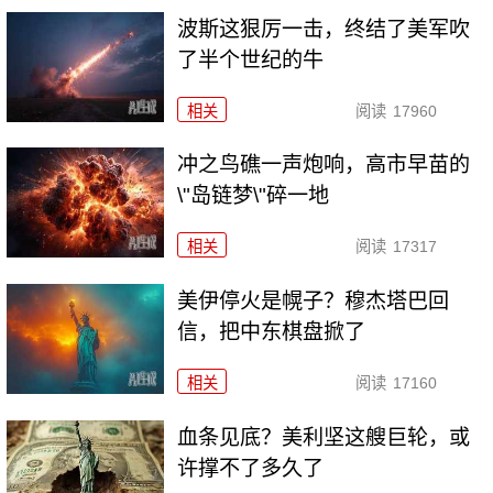
波斯这狠厉一击，终结了美军吹
了半个世纪的牛
相关
阅读
17960
冲之鸟礁一声炮响，高市早苗的
\"岛链梦\"碎一地
相关
阅读
17317
美伊停火是幌子？穆杰塔巴回
信，把中东棋盘掀了
相关
阅读
17160
血条见底？美利坚这艘巨轮，或
许撑不了多久了