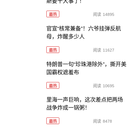
斯要干大事了！
最热
阅读
14895
官宣“核常兼备”！六爷挂弹反航
母，炸醒多少人
最热
阅读
11627
特朗普一句“珍珠港除外”，撕开美
国霸权遮羞布
最热
阅读
10695
里海一声巨响，这次差点把两场
战争炸成一锅粥！
最热
阅读
8478