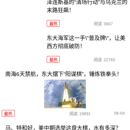
泽连斯基的“清场行动”与乌克兰的
末路狂飙！
最热
阅读
3667
东大海军这一手\"普及牌\"，让美
西方彻底破防！
最热
阅读
22765
南海6天禁航，东大摆下“阳谋棋”，锤炼铁拳头！
08-04
最热
阅读
19891
马、特和好，美中期选举这盘大棋，水有多深？