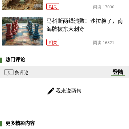
相关
阅读
17006
马科斯两线溃败：沙拉稳了，南
海牌被东大刺穿
相关
阅读
16321
热门评论
登陆
0
条评论
我来说两句
更多精彩内容