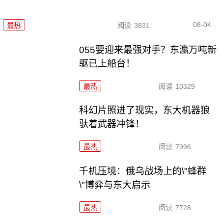
08-04
最热
阅读
3831
055要迎来最强对手？东瀛万吨新
驱已上船台！
最热
阅读
10329
科幻片照进了现实，东大机器狼
驮着武器冲锋！
最热
阅读
7996
千机压境：俄乌战场上的\"蜂群
\"博弈与东大启示
最热
阅读
7728