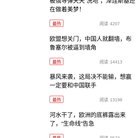
被俄导弹天天“洗地”，泽连斯基还
在做着美梦！
最热
阅读
4207
欧盟想关门，中国人就翻墙，布
鲁塞尔被逼到墙角
最热
阅读
14413
暴风来袭，这局决不能输，想赢
一定要和中国联手
最热
阅读
13198
河水干了，欧洲的底裤露出来
了，“生命线”告急