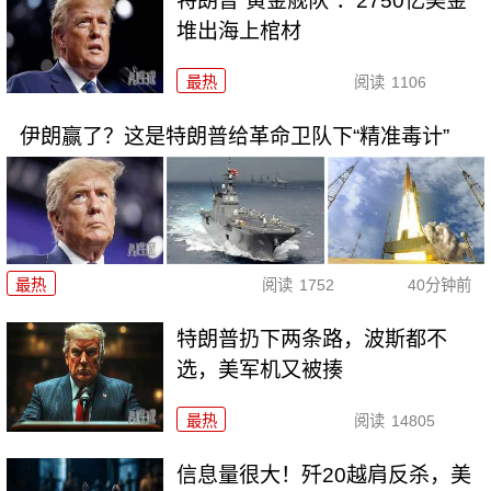
特朗普“黄金舰队”：2750亿美金
堆出海上棺材
最热
阅读
1106
伊朗赢了？这是特朗普给革命卫队下“精准毒计”
最热
阅读
1752
40分钟前
特朗普扔下两条路，波斯都不
选，美军机又被揍
最热
阅读
14805
信息量很大！歼20越肩反杀，美