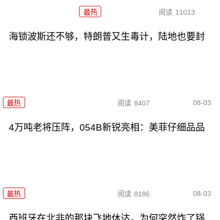
最热
阅读
11013
海锁波斯还不够，特朗普又生毒计，陆地也要封
08-03
最热
阅读
8407
4万吨老将压阵，054B新锐亮相：美菲仔细品品
08-03
最热
阅读
8186
西班牙在北非的那块飞地休达，为何突然炸了锅