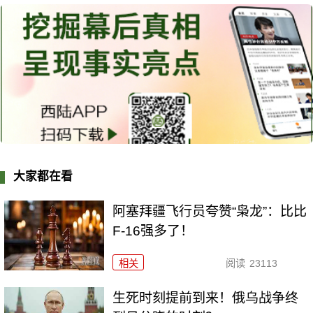
大家都在看
阿塞拜疆飞行员夸赞“枭龙”：比比
F-16强多了！
相关
阅读
23113
生死时刻提前到来！俄乌战争终