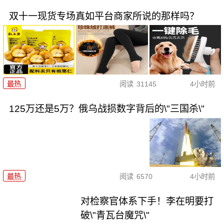
双十一现货专场真如平台商家所说的那样吗？
最热
阅读
31145
4小时前
125万还是5万？俄乌战损数字背后的\"三国杀\"
最热
阅读
6570
4小时前
对检察官体系下手！李在明要打
破\"青瓦台魔咒\"