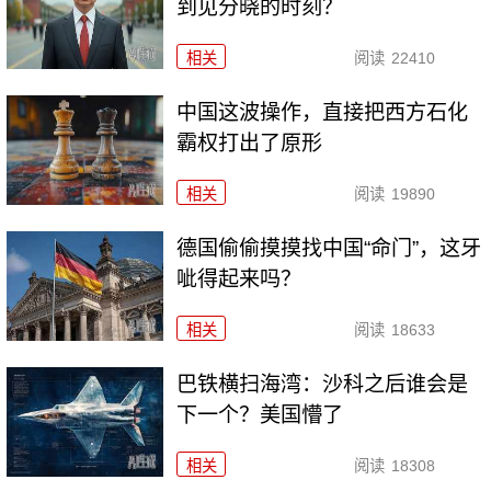
到见分晓的时刻？
相关
阅读
22410
中国这波操作，直接把西方石化
霸权打出了原形
相关
阅读
19890
德国偷偷摸摸找中国“命门”，这牙
呲得起来吗？
相关
阅读
18633
巴铁横扫海湾：沙科之后谁会是
下一个？美国懵了
相关
阅读
18308