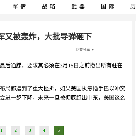
军情
战略
武器
国际
军又被轰炸，大批导弹砸下
我要分享
最后通牒，要求其必须在3月15日之前撤出所有驻在
布局都遭到了重大挫折，如果美国执意插手巴以冲突
会进一步下降，未来一旦被彻底赶出中东，美国这么
1
2
3
4
5