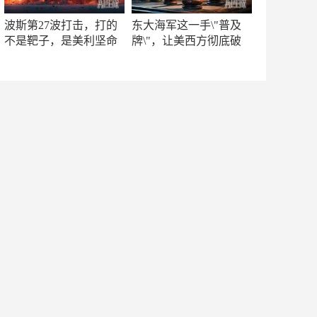
波斯第27波打击，打的
东大海军这一手\"普及
不是靶子，是美利坚命
牌\"，让美西方彻底破
门
防！