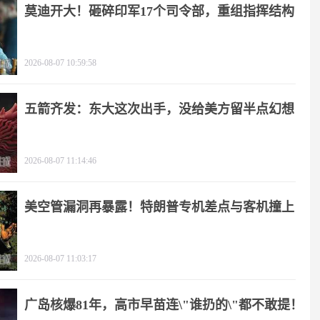
莫迪开大！砸碎印军17个司令部，重组指挥结构
2026-08-07 10:59:58
五箭齐发：东大这次出手，没给美方留半点幻想
2026-08-07 11:14:46
美空管漏洞再暴露！特朗普专机差点与客机撞上
2026-08-07 11:03:17
广岛核爆81年，高市早苗连\"谁扔的\"都不敢提！