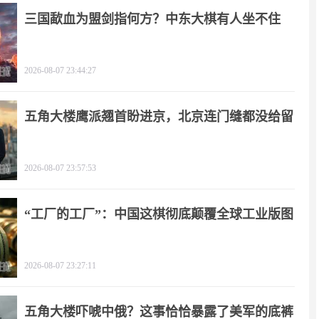
三国歃血为盟剑指何方？中东大棋有人坐不住
了！
2026-08-07 23:44:27
五角大楼鹰派翘首盼进京，北京连门缝都没给留
2026-08-07 23:57:53
“工厂的工厂”：中国这棋彻底颠覆全球工业版图
2026-08-07 23:27:11
五角大楼吓唬中俄？这事恰恰暴露了美军的底裤