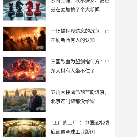
沙特王储、埃尔多安、夏巴
兹在麦加搞了个大新闻
一场被世界遗忘的战争，正
在刷新所有人的认知
三国歃血为盟剑指何方？中
东大棋有人坐不住了！
五角大楼鹰派翘首盼进京，
北京连门缝都没给留
“工厂的工厂”：中国这棋彻
底颠覆全球工业版图