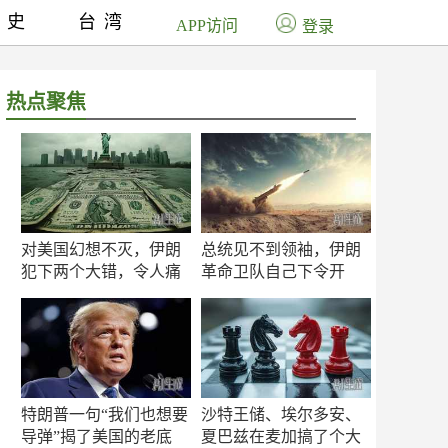
历史
台湾
APP访问
登录
热点聚焦
对美国幻想不灭，伊朗
总统见不到领袖，伊朗
犯下两个大错，令人痛
革命卫队自己下令开
心！
打？
特朗普一句“我们也想要
沙特王储、埃尔多安、
导弹”揭了美国的老底
夏巴兹在麦加搞了个大