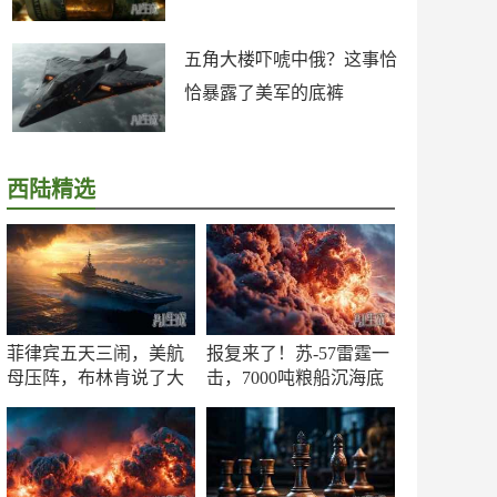
五角大楼吓唬中俄？这事恰
恰暴露了美军的底裤
西陆精选
菲律宾五天三闹，美航
报复来了！苏-57雷霆一
母压阵，布林肯说了大
击，7000吨粮船沉海底
实话