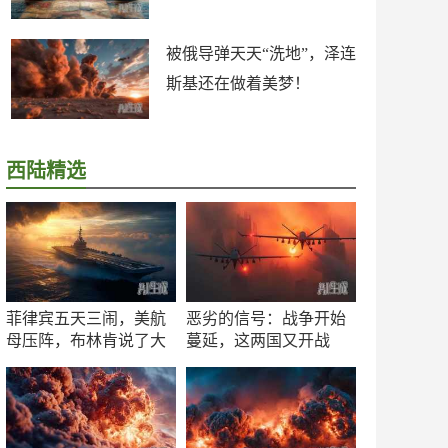
被俄导弹天天“洗地”，泽连
斯基还在做着美梦！
西陆精选
菲律宾五天三闹，美航
恶劣的信号：战争开始
母压阵，布林肯说了大
蔓延，这两国又开战
实话
了！