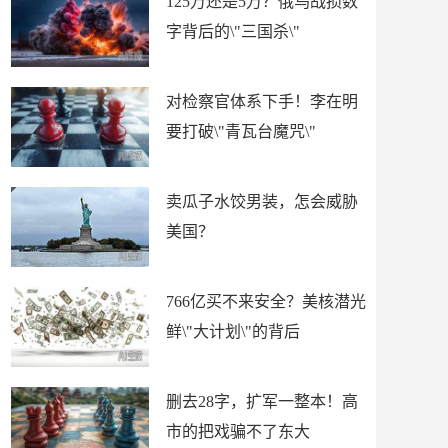
125万还是5万？俄乌战损数
字背后的\"三国杀\"
对检察官体系下手！李在明
要打破\"青瓦台魔咒\"
卖瓜子水饺男装，怎会威胁
美国？
766亿买不来安全？美核潜光
鲜\"大计划\"的背后
删去28字，扩军一整本！高
市的把戏骗不了东大