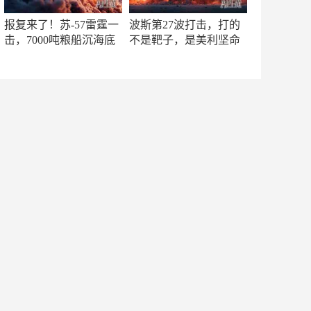
报复来了！苏-57雷霆一
波斯第27波打击，打的
击，7000吨粮船沉海底
不是靶子，是美利坚命
门