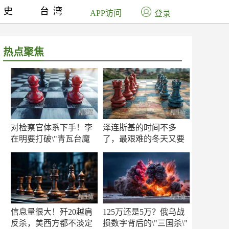
历史
台湾
APP访问
登录
热点聚焦
对检察官体系下手！李
泽连斯基的时间不多
在明要打破\"青瓦台魔
了，最艰难的冬天又要
咒\"
来了
信息量很大！歼20越肩
125万还是5万？俄乌战
反杀，美西方都不淡定
损数字背后的\"三国杀\"