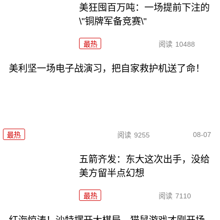
美狂囤百万吨：一场提前下注的
\"铜牌军备竞赛\"
最热
阅读
10488
美利坚一场电子战演习，把自家救护机送了命！
08-07
最热
阅读
9255
五箭齐发：东大这次出手，没给
美方留半点幻想
最热
阅读
7110