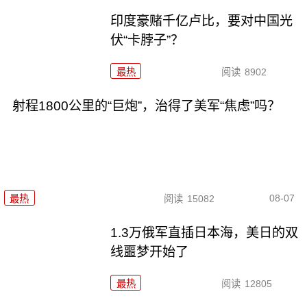
印度豪赌千亿卢比，要对中国光
伏“卡脖子”？
最热
阅读
8902
射程1800公里的“巨炮”，治得了美军“焦虑”吗？
08-07
最热
阅读
15082
1.3万俄军直插日本海，美日的双
线噩梦开始了
最热
阅读
12805