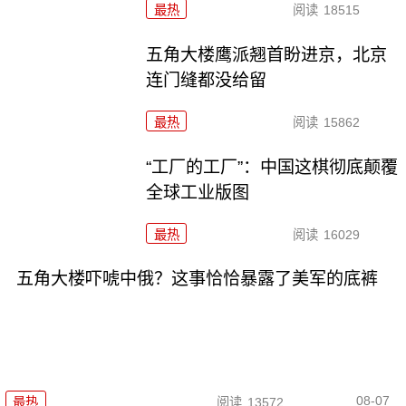
最热
阅读
18515
五角大楼鹰派翘首盼进京，北京
连门缝都没给留
最热
阅读
15862
“工厂的工厂”：中国这棋彻底颠覆
全球工业版图
最热
阅读
16029
五角大楼吓唬中俄？这事恰恰暴露了美军的底裤
08-07
最热
阅读
13572