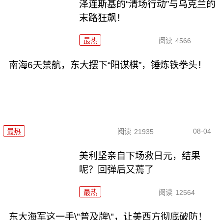
泽连斯基的“清场行动”与乌克兰的
末路狂飙！
最热
阅读
4566
南海6天禁航，东大摆下“阳谋棋”，锤炼铁拳头！
08-04
最热
阅读
21935
美利坚亲自下场救日元，结果
呢？回弹后又蔫了
最热
阅读
12564
东大海军这一手\"普及牌\"，让美西方彻底破防！