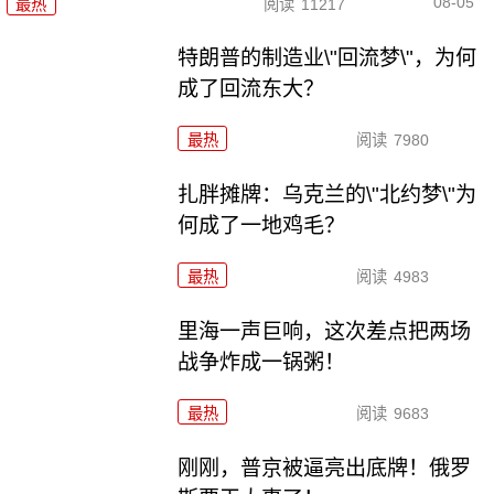
08-05
最热
阅读
11217
特朗普的制造业\"回流梦\"，为何
成了回流东大？
最热
阅读
7980
扎胖摊牌：乌克兰的\"北约梦\"为
何成了一地鸡毛？
最热
阅读
4983
里海一声巨响，这次差点把两场
战争炸成一锅粥！
最热
阅读
9683
刚刚，普京被逼亮出底牌！俄罗