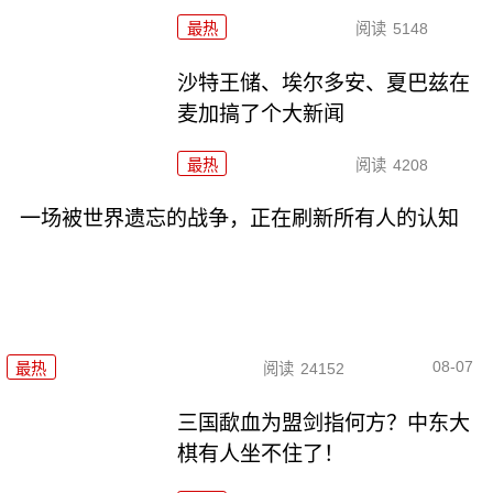
最热
阅读
5148
沙特王储、埃尔多安、夏巴兹在
麦加搞了个大新闻
最热
阅读
4208
一场被世界遗忘的战争，正在刷新所有人的认知
08-07
最热
阅读
24152
三国歃血为盟剑指何方？中东大
棋有人坐不住了！