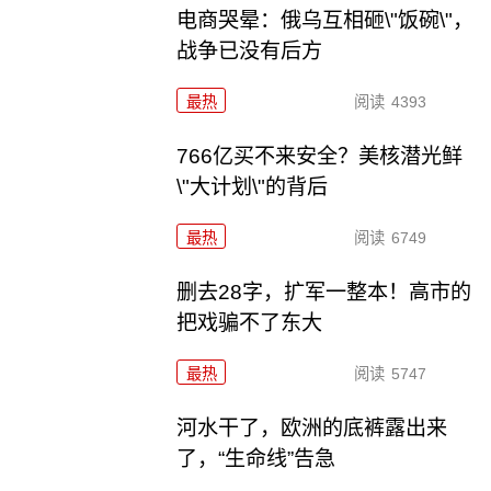
电商哭晕：俄乌互相砸\"饭碗\"，
战争已没有后方
最热
阅读
4393
766亿买不来安全？美核潜光鲜
\"大计划\"的背后
最热
阅读
6749
删去28字，扩军一整本！高市的
把戏骗不了东大
最热
阅读
5747
河水干了，欧洲的底裤露出来
了，“生命线”告急