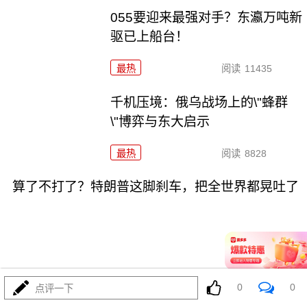
055要迎来最强对手？东瀛万吨新
驱已上船台！
最热
阅读
11435
千机压境：俄乌战场上的\"蜂群
\"博弈与东大启示
最热
阅读
8828
算了不打了？特朗普这脚刹车，把全世界都晃吐了
08-03
最热
阅读
16136
0
0
点评一下