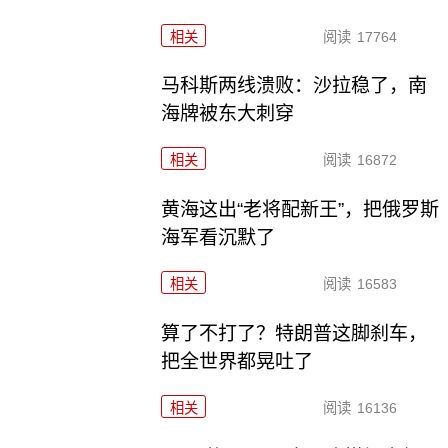
相关
阅读
17764
马科斯两线溃败：沙拉稳了，南
海牌被东大刺穿
相关
阅读
16872
黄海这出“老将配新王”，把俄罗斯
海军看沉默了
相关
阅读
16583
算了不打了？特朗普这脚刹车，
把全世界都晃吐了
相关
阅读
16136