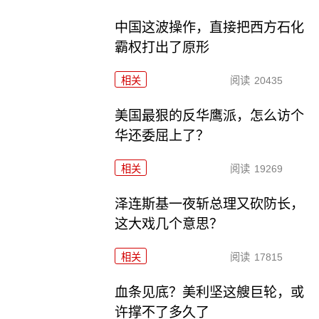
中国这波操作，直接把西方石化
霸权打出了原形
相关
阅读
20435
美国最狠的反华鹰派，怎么访个
华还委屈上了？
相关
阅读
19269
泽连斯基一夜斩总理又砍防长，
这大戏几个意思？
相关
阅读
17815
血条见底？美利坚这艘巨轮，或
许撑不了多久了