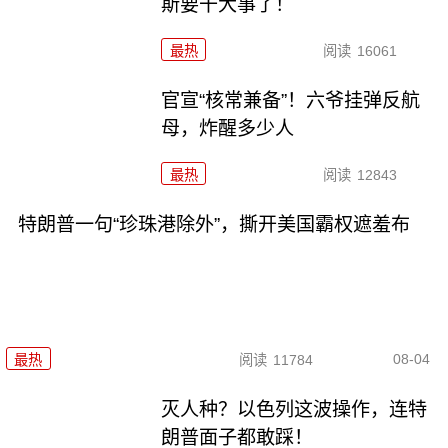
斯要干大事了！
最热
阅读
16061
官宣“核常兼备”！六爷挂弹反航
母，炸醒多少人
最热
阅读
12843
特朗普一句“珍珠港除外”，撕开美国霸权遮羞布
08-04
最热
阅读
11784
灭人种？以色列这波操作，连特
朗普面子都敢踩！