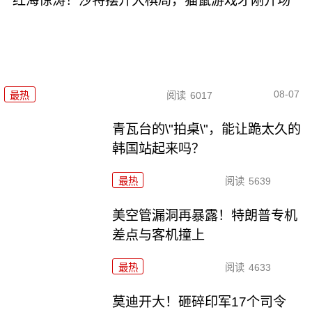
红海惊涛！沙特摆开大棋局，猫鼠游戏才刚开场
08-07
最热
阅读
6017
青瓦台的\"拍桌\"，能让跪太久的
韩国站起来吗？
最热
阅读
5639
美空管漏洞再暴露！特朗普专机
差点与客机撞上
最热
阅读
4633
莫迪开大！砸碎印军17个司令