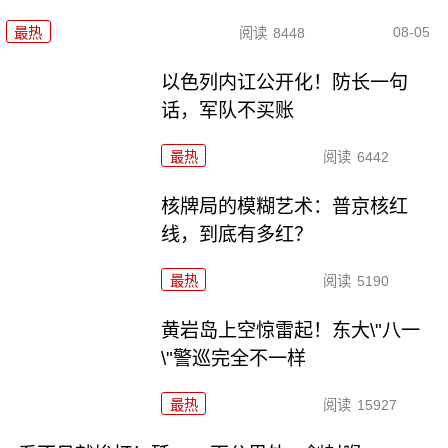
08-05
最热
阅读
8448
以色列内讧公开化！防长一句
话，军队不买账
最热
阅读
6442
核牌局的模糊艺术：普京核红
线，到底有多红？
最热
阅读
5190
黄岩岛上空惊雷起！东大\"八一
\"警巡完全不一样
最热
阅读
15927