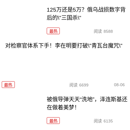
125万还是5万？俄乌战损数字背
后的\"三国杀\"
最热
阅读
8588
对检察官体系下手！李在明要打破\"青瓦台魔咒\"
08-06
最热
阅读
6699
被俄导弹天天“洗地”，泽连斯基还
在做着美梦！
最热
阅读
6135