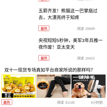
五箭齐发！熊猫这一巴掌扇过
去，大漂亮终于知疼
最热
阅读
20689
央视短短5秒钟，美军3年兵推一
夜作废！亚太变天
最热
阅读
16422
双十一现货专场真如平台商家所说的那样吗？
最热
阅读
31145
4小时前