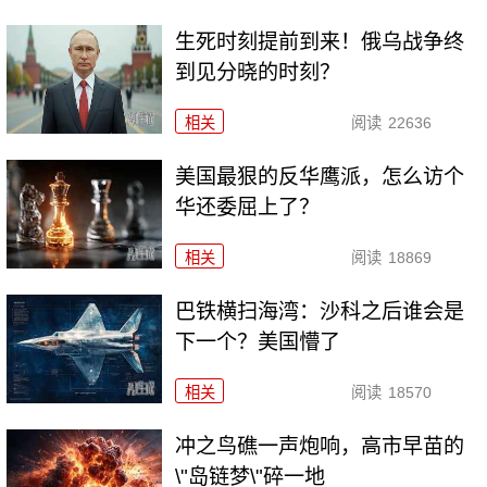
生死时刻提前到来！俄乌战争终
到见分晓的时刻？
相关
阅读
22636
美国最狠的反华鹰派，怎么访个
华还委屈上了？
相关
阅读
18869
巴铁横扫海湾：沙科之后谁会是
下一个？美国懵了
相关
阅读
18570
冲之鸟礁一声炮响，高市早苗的
\"岛链梦\"碎一地