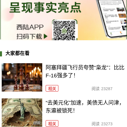
大家都在看
阿塞拜疆飞行员夸赞“枭龙”：比比
F-16强多了！
相关
阅读
23287
“去美元化”加速，美债无人问津，
东瀛被锁死！
相关
阅读
23273