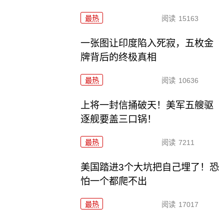
最热
阅读
15163
一张图让印度陷入死寂，五枚金
牌背后的终极真相
最热
阅读
10636
上将一封信捅破天！美军五艘驱
逐舰要盖三口锅！
最热
阅读
7211
美国踏进3个大坑把自己埋了！恐
怕一个都爬不出
最热
阅读
17017