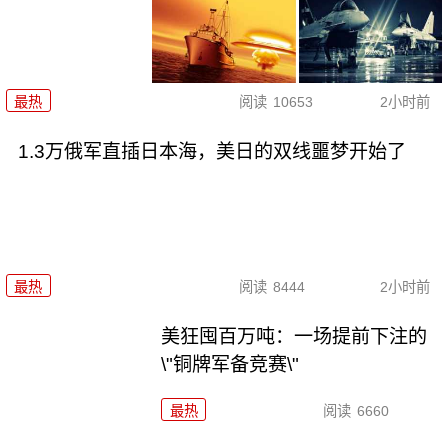
最热
阅读
10653
2小时前
1.3万俄军直插日本海，美日的双线噩梦开始了
最热
阅读
8444
2小时前
美狂囤百万吨：一场提前下注的
\"铜牌军备竞赛\"
最热
阅读
6660