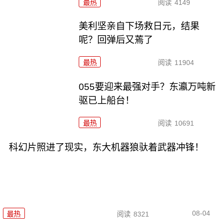
最热
阅读
4149
美利坚亲自下场救日元，结果
呢？回弹后又蔫了
最热
阅读
11904
055要迎来最强对手？东瀛万吨新
驱已上船台！
最热
阅读
10691
科幻片照进了现实，东大机器狼驮着武器冲锋！
08-04
最热
阅读
8321