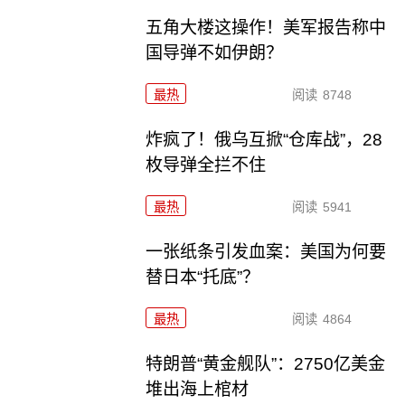
五角大楼这操作！美军报告称中
国导弹不如伊朗？
最热
阅读
8748
炸疯了！俄乌互掀“仓库战”，28
枚导弹全拦不住
最热
阅读
5941
一张纸条引发血案：美国为何要
替日本“托底”？
最热
阅读
4864
特朗普“黄金舰队”：2750亿美金
堆出海上棺材