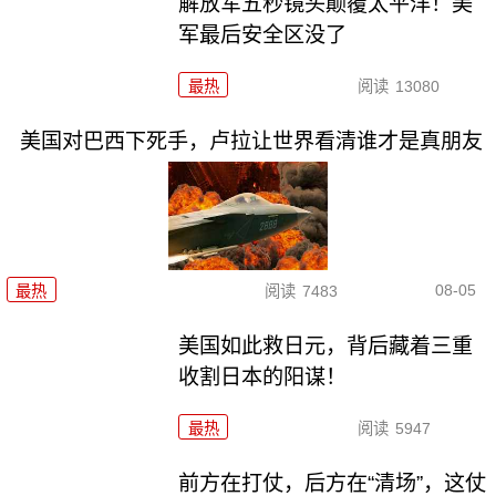
解放军五秒镜头颠覆太平洋！美
军最后安全区没了
最热
阅读
13080
美国对巴西下死手，卢拉让世界看清谁才是真朋友
08-05
最热
阅读
7483
美国如此救日元，背后藏着三重
收割日本的阳谋！
最热
阅读
5947
前方在打仗，后方在“清场”，这仗