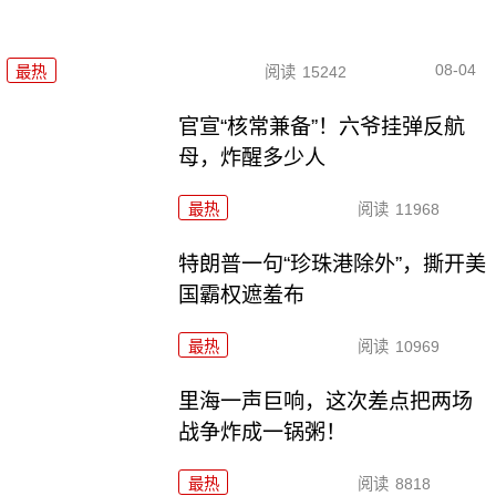
08-04
最热
阅读
15242
官宣“核常兼备”！六爷挂弹反航
母，炸醒多少人
最热
阅读
11968
特朗普一句“珍珠港除外”，撕开美
国霸权遮羞布
最热
阅读
10969
里海一声巨响，这次差点把两场
战争炸成一锅粥！
最热
阅读
8818