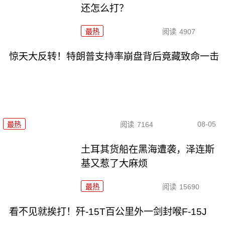
还怎么打？
最热
阅读
4907
惊天大反转！特朗普支持率崩盘背后竟藏致命一击
08-05
最热
阅读
7164
土耳其货船在黑海遭袭，泽连斯
基又惹了大麻烦
最热
阅读
15690
看不见就挨打！歼-15T百公里外一剑封喉F-15J