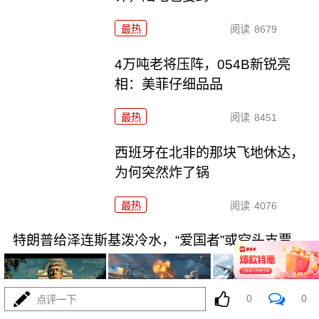
最热
阅读
8679
4万吨老将压阵，054B新锐亮
相：美菲仔细品品
最热
阅读
8451
西班牙在北非的那块飞地休达，
为何突然炸了锅
最热
阅读
4076
特朗普给泽连斯基泼冷水，“爱国者”或空头支票
0
0
点评一下