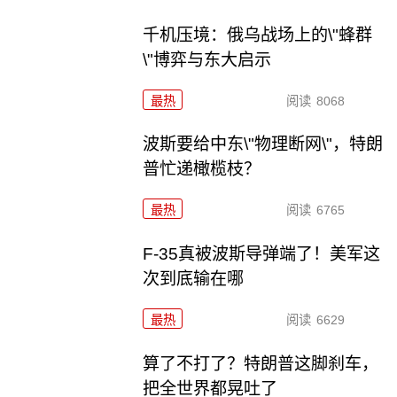
千机压境：俄乌战场上的\"蜂群
\"博弈与东大启示
最热
阅读
8068
波斯要给中东\"物理断网\"，特朗
普忙递橄榄枝？
最热
阅读
6765
F-35真被波斯导弹端了！美军这
次到底输在哪
最热
阅读
6629
算了不打了？特朗普这脚刹车，
把全世界都晃吐了