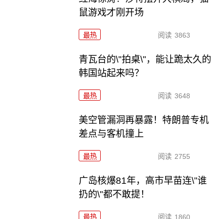
鼠游戏才刚开场
最热
阅读
3863
青瓦台的\"拍桌\"，能让跪太久的
韩国站起来吗？
最热
阅读
3648
美空管漏洞再暴露！特朗普专机
差点与客机撞上
最热
阅读
2755
广岛核爆81年，高市早苗连\"谁
扔的\"都不敢提！
最热
阅读
1860