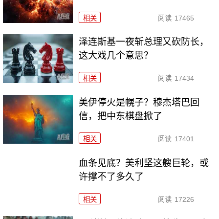
相关
阅读
17465
泽连斯基一夜斩总理又砍防长，
这大戏几个意思？
相关
阅读
17434
美伊停火是幌子？穆杰塔巴回
信，把中东棋盘掀了
相关
阅读
17401
血条见底？美利坚这艘巨轮，或
许撑不了多久了
相关
阅读
17226