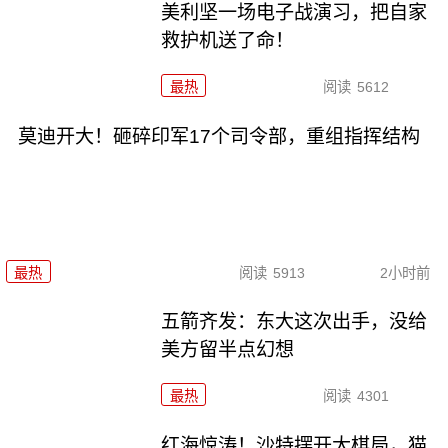
美利坚一场电子战演习，把自家
救护机送了命！
最热
阅读
5612
莫迪开大！砸碎印军17个司令部，重组指挥结构
最热
阅读
5913
2小时前
五箭齐发：东大这次出手，没给
美方留半点幻想
最热
阅读
4301
红海惊涛！沙特摆开大棋局，猫