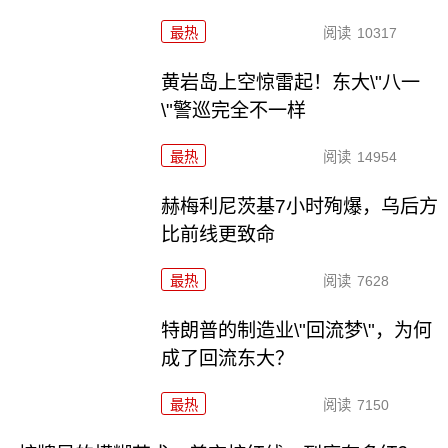
最热
阅读
10317
黄岩岛上空惊雷起！东大\"八一
\"警巡完全不一样
最热
阅读
14954
赫梅利尼茨基7小时殉爆，乌后方
比前线更致命
最热
阅读
7628
特朗普的制造业\"回流梦\"，为何
成了回流东大？
最热
阅读
7150