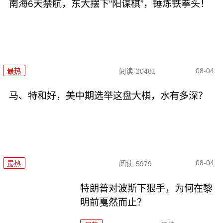
南海6天禁航，东大摆下“阳谋棋”，锤炼铁拳头！
08-04
最热
阅读
20481
马、特和好，美中期选举这盘大棋，水有多深？
08-04
最热
阅读
5979
特朗普对波斯下狠手，为何在黎
明前戛然而止？