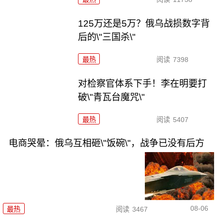
125万还是5万？俄乌战损数字背
后的\"三国杀\"
最热
阅读
7398
对检察官体系下手！李在明要打
破\"青瓦台魔咒\"
最热
阅读
5407
电商哭晕：俄乌互相砸\"饭碗\"，战争已没有后方
08-06
最热
阅读
3467