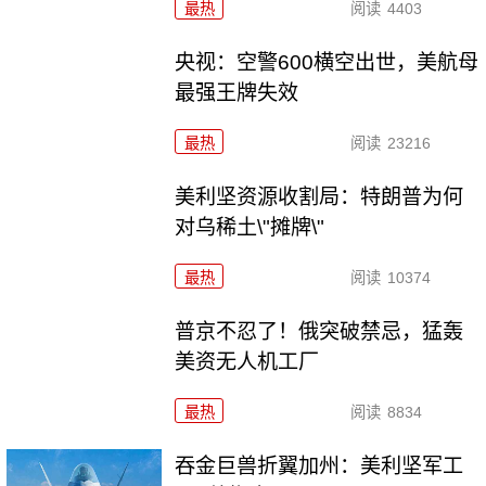
最热
阅读
4403
央视：空警600横空出世，美航母
最强王牌失效
最热
阅读
23216
美利坚资源收割局：特朗普为何
对乌稀土\"摊牌\"
最热
阅读
10374
普京不忍了！俄突破禁忌，猛轰
美资无人机工厂
最热
阅读
8834
吞金巨兽折翼加州：美利坚军工