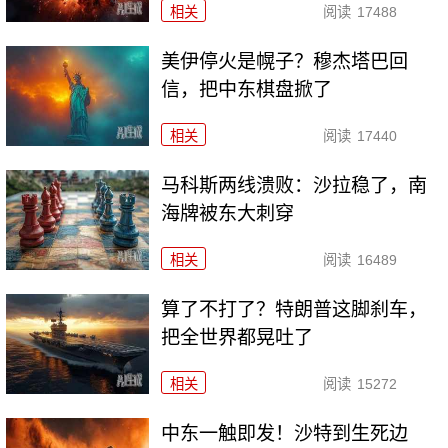
相关
阅读
17488
美伊停火是幌子？穆杰塔巴回
信，把中东棋盘掀了
相关
阅读
17440
马科斯两线溃败：沙拉稳了，南
海牌被东大刺穿
相关
阅读
16489
算了不打了？特朗普这脚刹车，
把全世界都晃吐了
相关
阅读
15272
中东一触即发！沙特到生死边