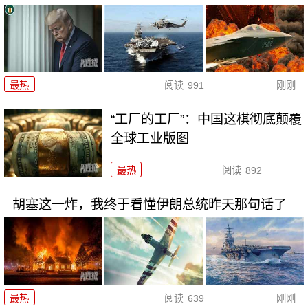
最热
阅读
991
刚刚
“工厂的工厂”：中国这棋彻底颠覆
全球工业版图
最热
阅读
892
胡塞这一炸，我终于看懂伊朗总统昨天那句话了
最热
阅读
639
刚刚