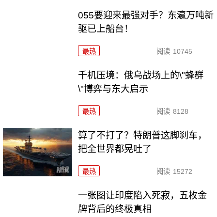
055要迎来最强对手？东瀛万吨新
驱已上船台！
最热
阅读
10745
千机压境：俄乌战场上的\"蜂群
\"博弈与东大启示
最热
阅读
8128
算了不打了？特朗普这脚刹车，
把全世界都晃吐了
最热
阅读
15272
一张图让印度陷入死寂，五枚金
牌背后的终极真相