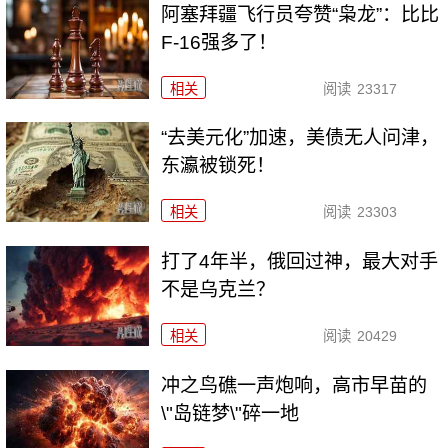
阿塞拜疆飞行员夸赞“枭龙”：比比
F-16强多了！
相关
阅读
23317
“去美元化”加速，美债无人问津，
东瀛被锁死！
相关
阅读
23303
打了4年半，俄回过神，最大对手
不是乌克兰？
相关
阅读
20429
冲之鸟礁一声炮响，高市早苗的
\"岛链梦\"碎一地