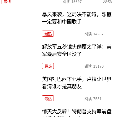
08-05
最热
阅读
15697
暴风来袭，这局决不能输，想赢
一定要和中国联手
最热
阅读
14237
解放军五秒镜头颠覆太平洋！美
军最后安全区没了
最热
阅读
13170
美国对巴西下死手，卢拉让世界
看清谁才是真朋友
最热
阅读
7551
惊天大反转！特朗普支持率崩盘