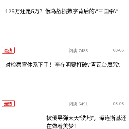
125万还是5万？俄乌战损数字背后的\"三国杀\"
08-06
最热
阅读
7485
对检察官体系下手！李在明要打破\"青瓦台魔咒\"
08-06
最热
阅读
5491
被俄导弹天天“洗地”，泽连斯基还
在做着美梦！