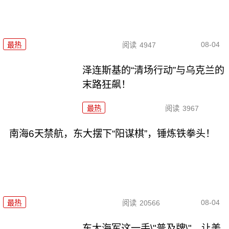
08-04
最热
阅读
4947
泽连斯基的“清场行动”与乌克兰的
末路狂飙！
最热
阅读
3967
南海6天禁航，东大摆下“阳谋棋”，锤炼铁拳头！
08-04
最热
阅读
20566
东大海军这一手\"普及牌\"，让美