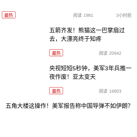
最热
阅读
1981
3小时前
五箭齐发！熊猫这一巴掌扇过
去，大漂亮终于知疼
最热
阅读
20942
央视短短5秒钟，美军3年兵推一
夜作废！亚太变天
最热
阅读
16803
五角大楼这操作！美军报告称中国导弹不如伊朗？