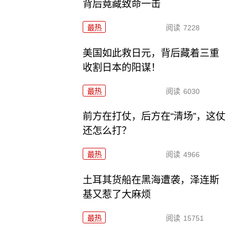
背后竟藏致命一击
最热
阅读
7228
美国如此救日元，背后藏着三重
收割日本的阳谋！
最热
阅读
6030
前方在打仗，后方在“清场”，这仗
还怎么打？
最热
阅读
4966
土耳其货船在黑海遭袭，泽连斯
基又惹了大麻烦
最热
阅读
15751