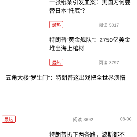
一张纸条引发血案：美国为何要
替日本“托底”？
最热
阅读
5017
特朗普“黄金舰队”：2750亿美金
堆出海上棺材
最热
阅读
3797
五角大楼“罗生门”：特朗普这出戏把全世界演懵
08-06
最热
阅读
3692
特朗普扔下两条路，波斯都不