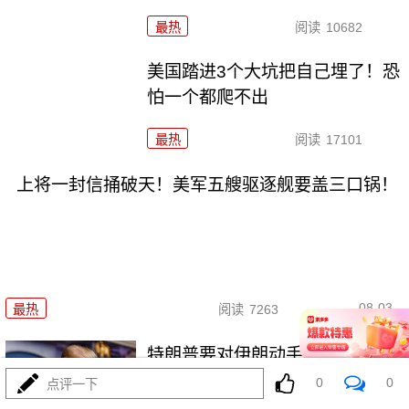
最热
阅读
10682
美国踏进3个大坑把自己埋了！恐
怕一个都爬不出
最热
阅读
17101
上将一封信捅破天！美军五艘驱逐舰要盖三口锅！
08-03
最热
阅读
7263
特朗普要对伊朗动手？最狠的还
没来，最骚的来了
0
0
点评一下