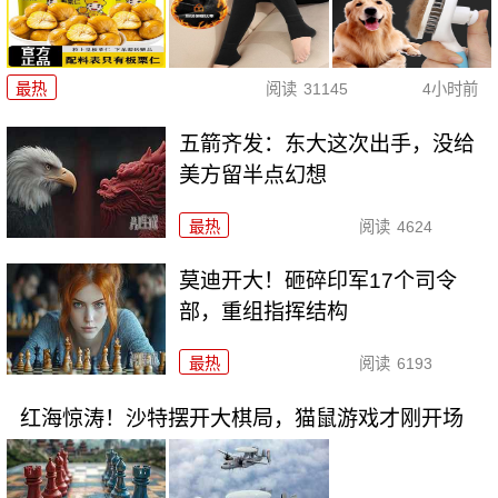
最热
阅读
31145
4小时前
五箭齐发：东大这次出手，没给
美方留半点幻想
最热
阅读
4624
莫迪开大！砸碎印军17个司令
部，重组指挥结构
最热
阅读
6193
红海惊涛！沙特摆开大棋局，猫鼠游戏才刚开场