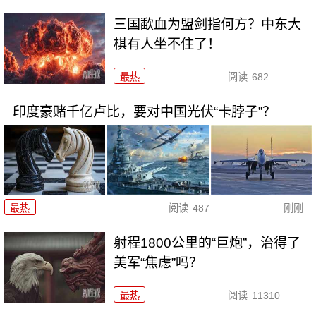
三国歃血为盟剑指何方？中东大
棋有人坐不住了！
最热
阅读
682
印度豪赌千亿卢比，要对中国光伏“卡脖子”？
最热
阅读
487
刚刚
射程1800公里的“巨炮”，治得了
美军“焦虑”吗？
最热
阅读
11310