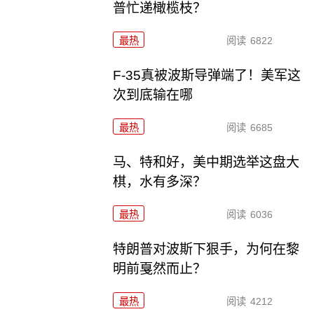
普忙递橄榄枝？
最热
阅读
6822
F-35真被波斯导弹端了！美军这
次到底输在哪
最热
阅读
6685
马、特和好，美中期选举这盘大
棋，水有多深？
最热
阅读
6036
特朗普对波斯下狠手，为何在黎
明前戛然而止？
最热
阅读
4212