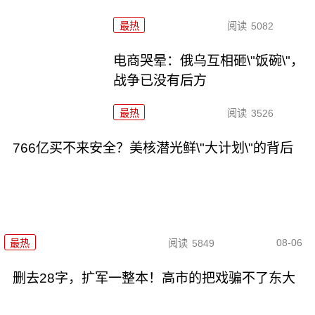
最热
阅读
5082
电商哭晕：俄乌互相砸\"饭碗\"，
战争已没有后方
最热
阅读
3526
766亿买不来安全？美核潜光鲜\"大计划\"的背后
08-06
最热
阅读
5849
删去28字，扩军一整本！高市的把戏骗不了东大