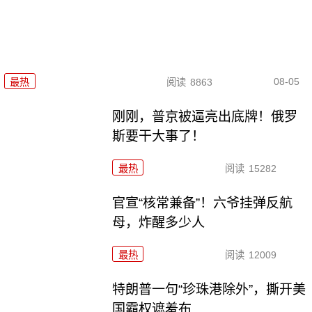
08-05
最热
阅读
8863
刚刚，普京被逼亮出底牌！俄罗
斯要干大事了！
最热
阅读
15282
官宣“核常兼备”！六爷挂弹反航
母，炸醒多少人
最热
阅读
12009
特朗普一句“珍珠港除外”，撕开美
国霸权遮羞布