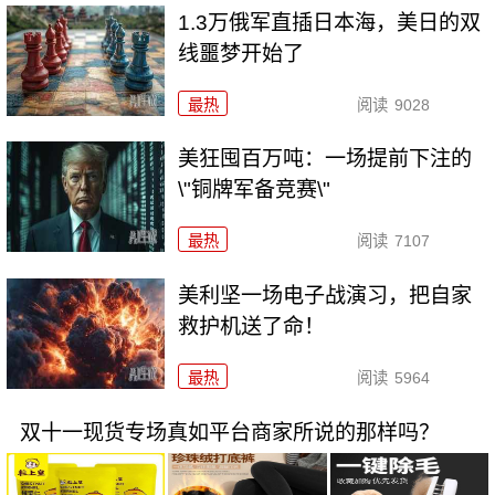
1.3万俄军直插日本海，美日的双
线噩梦开始了
最热
阅读
9028
美狂囤百万吨：一场提前下注的
\"铜牌军备竞赛\"
最热
阅读
7107
美利坚一场电子战演习，把自家
救护机送了命！
最热
阅读
5964
双十一现货专场真如平台商家所说的那样吗？