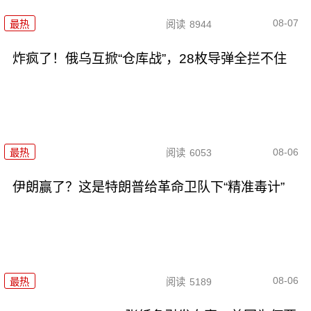
08-07
最热
阅读
8944
炸疯了！俄乌互掀“仓库战”，28枚导弹全拦不住
08-06
最热
阅读
6053
伊朗赢了？这是特朗普给革命卫队下“精准毒计”
08-06
最热
阅读
5189