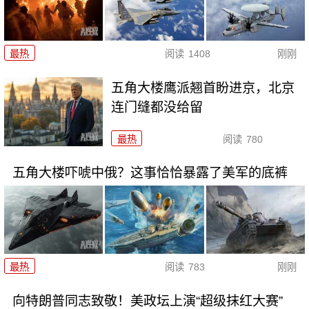
最热
阅读
1408
刚刚
五角大楼鹰派翘首盼进京，北京
连门缝都没给留
最热
阅读
780
五角大楼吓唬中俄？这事恰恰暴露了美军的底裤
最热
阅读
783
刚刚
向特朗普同志致敬！美政坛上演“超级抹红大赛”