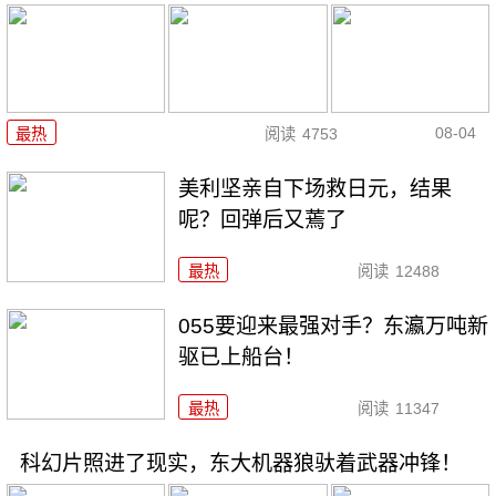
08-04
最热
阅读
4753
美利坚亲自下场救日元，结果
呢？回弹后又蔫了
最热
阅读
12488
055要迎来最强对手？东瀛万吨新
驱已上船台！
最热
阅读
11347
科幻片照进了现实，东大机器狼驮着武器冲锋！