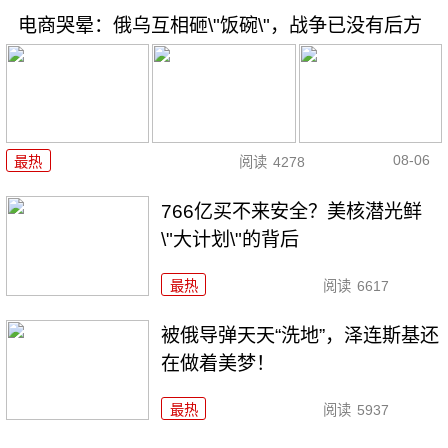
电商哭晕：俄乌互相砸\"饭碗\"，战争已没有后方
08-06
最热
阅读
4278
766亿买不来安全？美核潜光鲜
\"大计划\"的背后
最热
阅读
6617
被俄导弹天天“洗地”，泽连斯基还
在做着美梦！
最热
阅读
5937