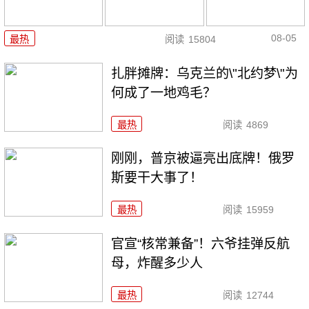
08-05
最热
阅读
15804
扎胖摊牌：乌克兰的\"北约梦\"为
何成了一地鸡毛？
最热
阅读
4869
刚刚，普京被逼亮出底牌！俄罗
斯要干大事了！
最热
阅读
15959
官宣“核常兼备”！六爷挂弹反航
母，炸醒多少人
最热
阅读
12744