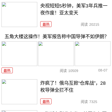
央视短短5秒钟，美军3年兵推一
夜作废！亚太变天
最热
阅读
20215
五角大楼这操作！美军报告称中国导弹不如伊朗？
08-07
最热
阅读
10509
炸疯了！俄乌互掀“仓库战”，28
枚导弹全拦不住
最热
阅读
7325