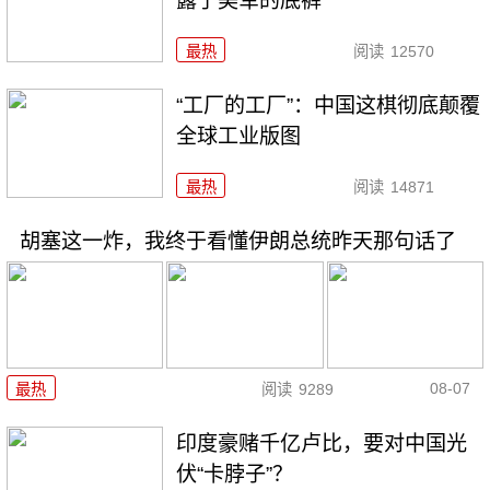
露了美军的底裤
最热
阅读
12570
“工厂的工厂”：中国这棋彻底颠覆
全球工业版图
最热
阅读
14871
胡塞这一炸，我终于看懂伊朗总统昨天那句话了
08-07
最热
阅读
9289
印度豪赌千亿卢比，要对中国光
伏“卡脖子”？