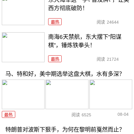
西方彻底破防！
最热
阅读
24644
南海6天禁航，东大摆下“阳谋
棋”，锤炼铁拳头！
最热
阅读
21724
马、特和好，美中期选举这盘大棋，水有多深？
08-04
最热
阅读
6525
特朗普对波斯下狠手，为何在黎明前戛然而止？