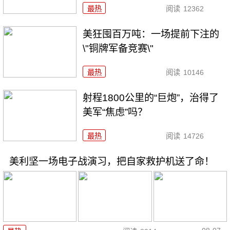
最热
阅读
12362
美狂囤百万吨：一场提前下注的
\"铜牌军备竞赛\"
最热
阅读
10146
射程1800公里的“巨炮”，治得了
美军“焦虑”吗？
最热
阅读
14726
美利坚一场电子战演习，把自家救护机送了命！