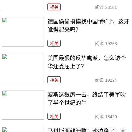
相关
阅读
23181
德国偷偷摸摸找中国“命门”，这牙
呲得起来吗？
相关
阅读
19263
美国最狠的反华鹰派，怎么访个
华还委屈上了？
相关
阅读
19224
波斯这狠厉一击，终结了美军吹
了半个世纪的牛
相关
阅读
18420
马科斯两线溃败：沙拉稳了，南