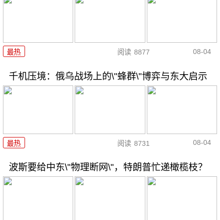
08-04
最热
阅读
8877
千机压境：俄乌战场上的\"蜂群\"博弈与东大启示
08-04
最热
阅读
8731
波斯要给中东\"物理断网\"，特朗普忙递橄榄枝？