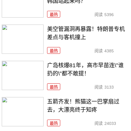
韩国站起来吗？
最热
阅读
5396
美空管漏洞再暴露！特朗普专机
差点与客机撞上
最热
阅读
4385
广岛核爆81年，高市早苗连\"谁
扔的\"都不敢提！
最热
阅读
3133
五箭齐发！熊猫这一巴掌扇过
去，大漂亮终于知疼
最热
阅读
24033