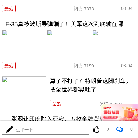
08-04
最热
阅读
7373
F-35真被波斯导弹端了！美军这次到底输在哪
08-04
最热
阅读
7159
算了不打了？特朗普这脚刹车，
把全世界都晃吐了
最热
阅读
16023
一张图让印度陷入死寂，五枚金牌背后的终极真相
0
0
点评一下