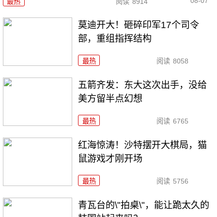
08-07
最热
阅读
8914
莫迪开大！砸碎印军17个司令
部，重组指挥结构
最热
阅读
8058
五箭齐发：东大这次出手，没给
美方留半点幻想
最热
阅读
6765
红海惊涛！沙特摆开大棋局，猫
鼠游戏才刚开场
最热
阅读
5756
青瓦台的\"拍桌\"，能让跪太久的