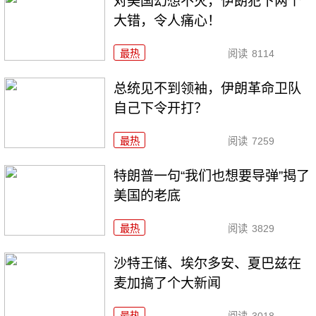
对美国幻想不灭，伊朗犯下两个
大错，令人痛心！
最热
阅读
8114
总统见不到领袖，伊朗革命卫队
自己下令开打？
最热
阅读
7259
特朗普一句“我们也想要导弹”揭了
美国的老底
最热
阅读
3829
沙特王储、埃尔多安、夏巴兹在
麦加搞了个大新闻
最热
阅读
3018