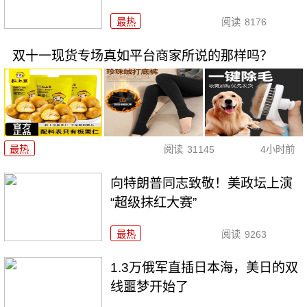
最热
阅读
8176
双十一现货专场真如平台商家所说的那样吗？
最热
阅读
31145
4小时前
向特朗普同志致敬！美政坛上演
“超级抹红大赛”
最热
阅读
9263
1.3万俄军直插日本海，美日的双
线噩梦开始了