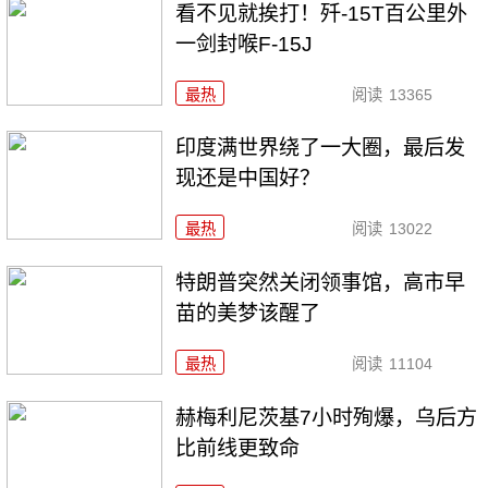
看不见就挨打！歼-15T百公里外
一剑封喉F-15J
最热
阅读
13365
印度满世界绕了一大圈，最后发
现还是中国好？
最热
阅读
13022
特朗普突然关闭领事馆，高市早
苗的美梦该醒了
最热
阅读
11104
赫梅利尼茨基7小时殉爆，乌后方
比前线更致命