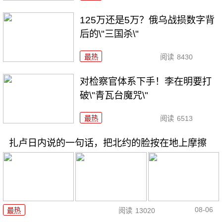
125万还是5万？俄乌战损数字背
后的\"三国杀\"
最热
阅读
8430
对检察官体系下手！李在明要打
破\"青瓦台魔咒\"
最热
阅读
6513
扎卢日内说的一句话，把北约的脸按在地上摩擦
08-06
最热
阅读
13020