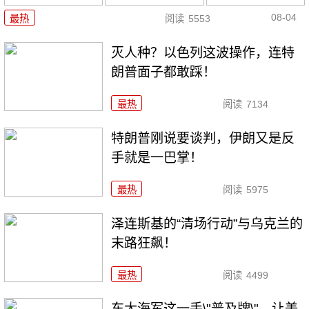
08-04
最热
阅读
5553
灭人种？以色列这波操作，连特
朗普面子都敢踩！
最热
阅读
7134
特朗普刚说要谈判，伊朗又是反
手就是一巴掌！
最热
阅读
5975
泽连斯基的“清场行动”与乌克兰的
末路狂飙！
最热
阅读
4499
东大海军这一手\"普及牌\"，让美