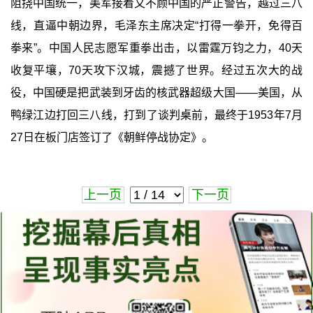
阻挠中国统一，美军接着又不顾中国的严正警告，越过三八
线，直逼中朝边界，毛泽东主席决定“打得一拳开，免得百
拳来”。中国人民志愿军重拳出击，以雷霆万钧之力，40天
收复平壤，70天攻下汉城，震撼了世界。经过五次大的战
役，中国硬是把武装到牙齿的核武器超级大国——美国，从
鸭绿江边打回三八线，打到了谈判桌前，最终于1953年7月
27日在板门店签订了《朝鲜停战协定》。
上一页
下一页