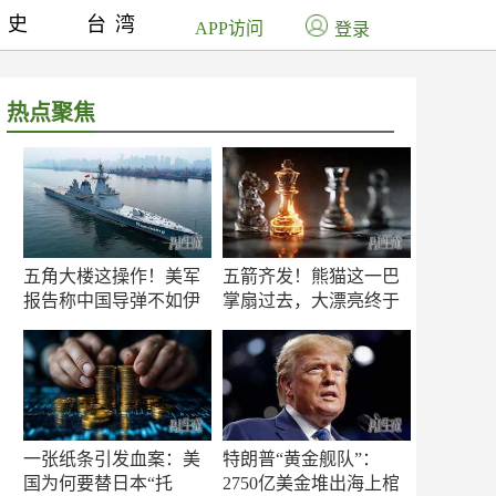
历史
台湾
APP访问
登录
热点聚焦
五角大楼这操作！美军
五箭齐发！熊猫这一巴
报告称中国导弹不如伊
掌扇过去，大漂亮终于
朗？
知疼
一张纸条引发血案：美
特朗普“黄金舰队”：
国为何要替日本“托
2750亿美金堆出海上棺