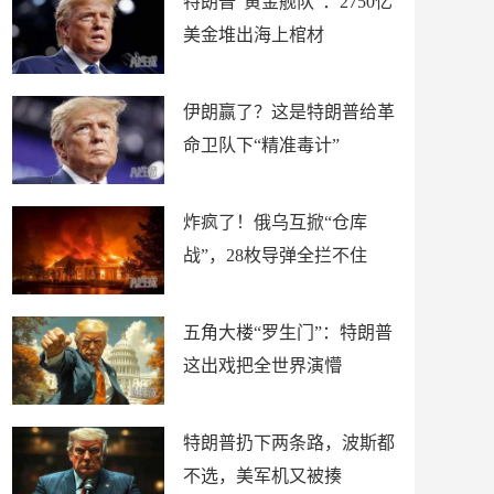
特朗普“黄金舰队”：2750亿
美金堆出海上棺材
伊朗赢了？这是特朗普给革
命卫队下“精准毒计”
炸疯了！俄乌互掀“仓库
战”，28枚导弹全拦不住
五角大楼“罗生门”：特朗普
这出戏把全世界演懵
特朗普扔下两条路，波斯都
不选，美军机又被揍