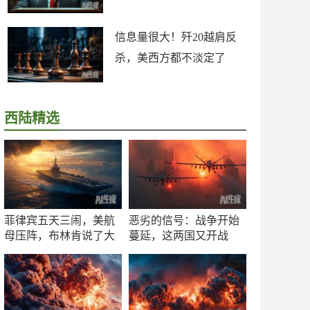
信息量很大！歼20越肩反
杀，美西方都不淡定了
西陆精选
菲律宾五天三闹，美航
恶劣的信号：战争开始
母压阵，布林肯说了大
蔓延，这两国又开战
实话
了！