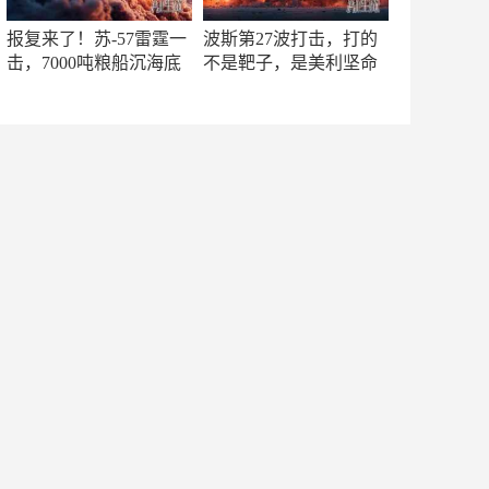
报复来了！苏-57雷霆一
波斯第27波打击，打的
击，7000吨粮船沉海底
不是靶子，是美利坚命
门