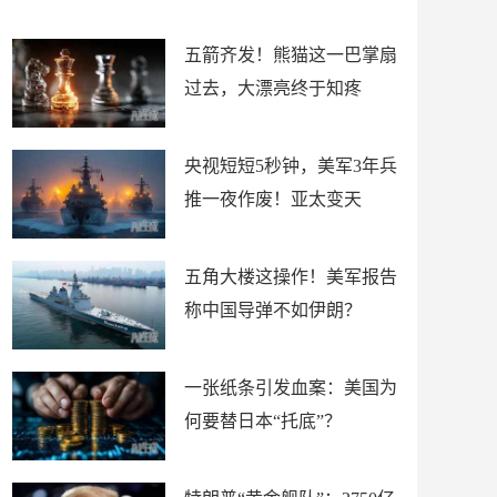
底”？
材
五箭齐发！熊猫这一巴掌扇
过去，大漂亮终于知疼
央视短短5秒钟，美军3年兵
推一夜作废！亚太变天
五角大楼这操作！美军报告
称中国导弹不如伊朗？
一张纸条引发血案：美国为
何要替日本“托底”？