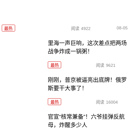
08-05
最热
阅读
4922
里海一声巨响，这次差点把两场
战争炸成一锅粥！
最热
阅读
9621
刚刚，普京被逼亮出底牌！俄罗
斯要干大事了！
最热
阅读
16004
官宣“核常兼备”！六爷挂弹反航
母，炸醒多少人