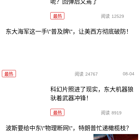
呢？回弹后又蔫了
最热
阅读
12529
东大海军这一手\"普及牌\"，让美西方彻底破防！
08-04
最热
阅读
24767
科幻片照进了现实，东大机器狼
驮着武器冲锋！
最热
阅读
8919
波斯要给中东\"物理断网\"，特朗普忙递橄榄枝？