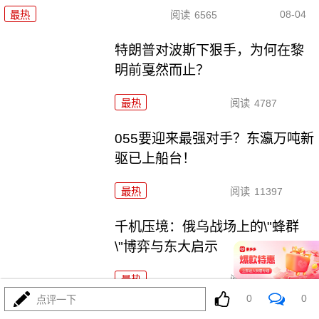
08-04
最热
阅读
6565
特朗普对波斯下狠手，为何在黎
明前戛然而止？
最热
阅读
4787
055要迎来最强对手？东瀛万吨新
驱已上船台！
最热
阅读
11397
千机压境：俄乌战场上的\"蜂群
\"博弈与东大启示
最热
阅读
8766
0
0
点评一下
算了不打了？特朗普这脚刹车，