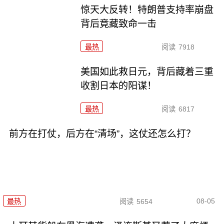
惊天大反转！特朗普支持率崩盘
背后竟藏致命一击
最热
阅读
7918
美国如此救日元，背后藏着三重
收割日本的阳谋！
最热
阅读
6817
前方在打仗，后方在“清场”，这仗还怎么打？
08-05
最热
阅读
5654