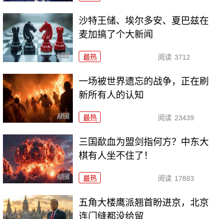
沙特王储、埃尔多安、夏巴兹在
麦加搞了个大新闻
最热
阅读
3712
一场被世界遗忘的战争，正在刷
新所有人的认知
最热
阅读
23439
三国歃血为盟剑指何方？中东大
棋有人坐不住了！
最热
阅读
17883
五角大楼鹰派翘首盼进京，北京
连门缝都没给留