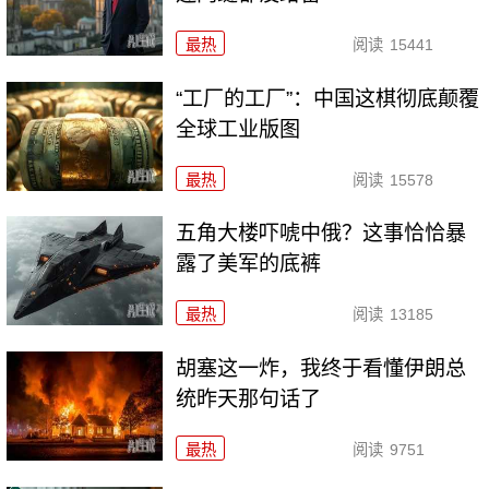
最热
阅读
15441
“工厂的工厂”：中国这棋彻底颠覆
全球工业版图
最热
阅读
15578
五角大楼吓唬中俄？这事恰恰暴
露了美军的底裤
最热
阅读
13185
胡塞这一炸，我终于看懂伊朗总
统昨天那句话了
最热
阅读
9751