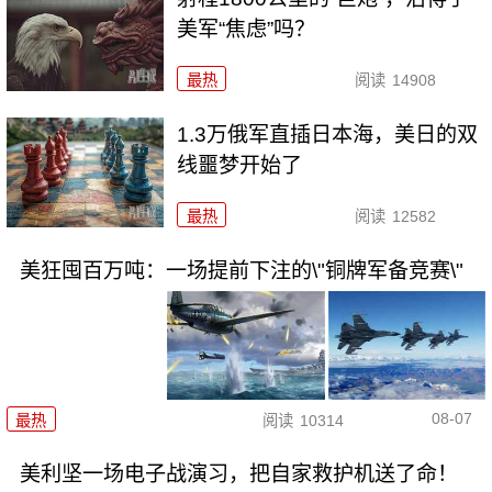
美军“焦虑”吗？
最热
阅读
14908
1.3万俄军直插日本海，美日的双
线噩梦开始了
最热
阅读
12582
美狂囤百万吨：一场提前下注的\"铜牌军备竞赛\"
08-07
最热
阅读
10314
美利坚一场电子战演习，把自家救护机送了命！