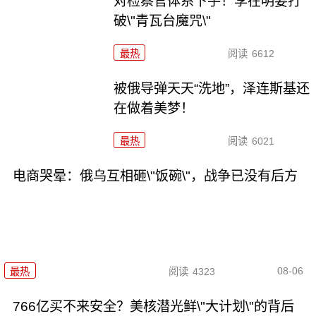
对检察官体系下手！李在明要打
破\"青瓦台魔咒\"
最热
阅读
6612
被俄导弹天天“洗地”，泽连斯基还
在做着美梦！
最热
阅读
6021
电商哭晕：俄乌互相砸\"饭碗\"，战争已没有后方
08-06
最热
阅读
4323
766亿买不来安全？美核潜光鲜\"大计划\"的背后