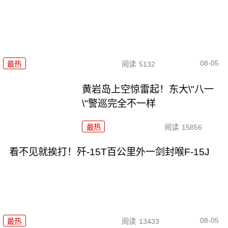
08-05
最热
阅读
5132
黄岩岛上空惊雷起！东大\"八一
\"警巡完全不一样
最热
阅读
15856
看不见就挨打！歼-15T百公里外一剑封喉F-15J
08-05
最热
阅读
13433