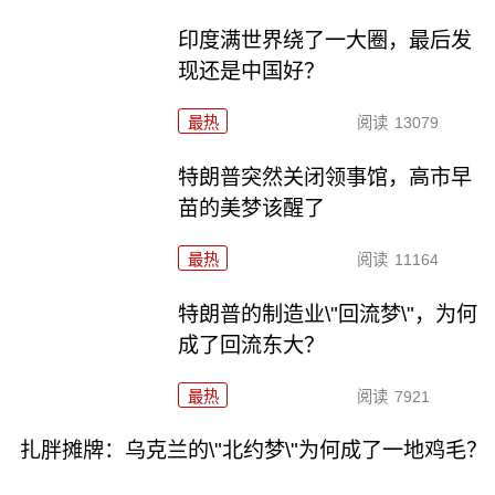
印度满世界绕了一大圈，最后发
现还是中国好？
最热
阅读
13079
特朗普突然关闭领事馆，高市早
苗的美梦该醒了
最热
阅读
11164
特朗普的制造业\"回流梦\"，为何
成了回流东大？
最热
阅读
7921
扎胖摊牌：乌克兰的\"北约梦\"为何成了一地鸡毛？