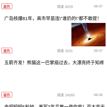
08-07
最热
阅读
8229
广岛核爆81年，高市早苗连\"谁扔的\"都不敢提！
08-07
最热
阅读
3231
五箭齐发！熊猫这一巴掌扇过去，大漂亮终于知疼
08-06
最热
阅读
24265
央视短短5秒钟，美军3年兵推一夜作废！亚太变天