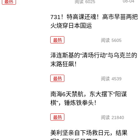
08-04
最热
阅读
6025
731！特高课还魂！高市早苗两把
火烧穿日本国运
最热
阅读
5605
泽连斯基的“清场行动”与乌克兰的
末路狂飙！
最热
阅读
4539
南海6天禁航，东大摆下“阳谋
棋”，锤炼铁拳头！
最热
阅读
21840
美利坚亲自下场救日元，结果