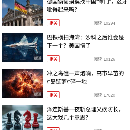
德国偷偷摸摸找中国“命门”，这牙
呲得起来吗？
相关
阅读
19294
巴铁横扫海湾：沙科之后谁会是
下一个？美国懵了
相关
阅读
19126
冲之鸟礁一声炮响，高市早苗的
\"岛链梦\"碎一地
相关
阅读
17820
泽连斯基一夜斩总理又砍防长，
这大戏几个意思？