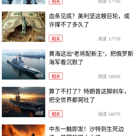
相关
阅读
17792
血条见底？美利坚这艘巨轮，或
许撑不了多久了
相关
阅读
17726
黄海这出“老将配新王”，把俄罗斯
海军看沉默了
相关
阅读
16545
算了不打了？特朗普这脚刹车，
把全世界都晃吐了
相关
阅读
16075
中东一触即发！沙特到生死边