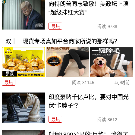
向特朗普同志致敬！美政坛上演
“超级抹红大赛”
最热
阅读
9738
双十一现货专场真如平台商家所说的那样吗？
最热
阅读
31145
4小时前
印度豪赌千亿卢比，要对中国光
伏“卡脖子”？
最热
阅读
8612
射程1800公里的“巨炮”，治得了