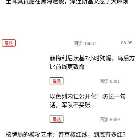
土耳其货船在黑海遭袭，泽连斯基又惹了大麻烦
08-05
最热
阅读
16537
赫梅利尼茨基7小时殉爆，乌后方
比前线更致命
最热
阅读
8391
以色列内讧公开化！防长一句
话，军队不买账
最热
阅读
6389
核牌局的模糊艺术：普京核红线，到底有多红？