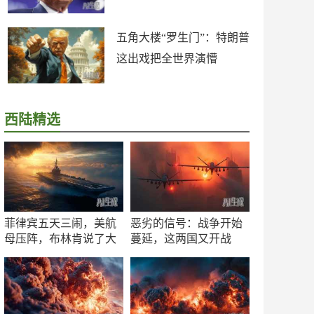
五角大楼“罗生门”：特朗普
这出戏把全世界演懵
西陆精选
菲律宾五天三闹，美航
恶劣的信号：战争开始
母压阵，布林肯说了大
蔓延，这两国又开战
实话
了！