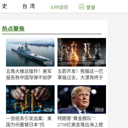
历史
台湾
APP访问
登录
热点聚焦
五角大楼这操作！美军
五箭齐发！熊猫这一巴
报告称中国导弹不如伊
掌扇过去，大漂亮终于
朗？
知疼
一张纸条引发血案：美
特朗普“黄金舰队”：
国为何要替日本“托
2750亿美金堆出海上棺