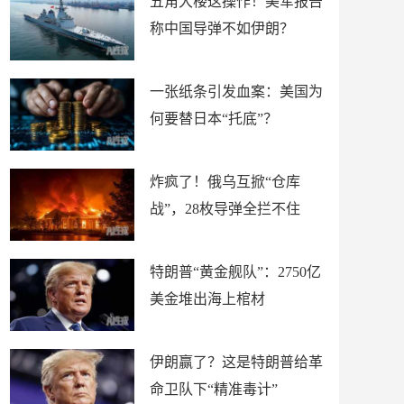
五角大楼这操作！美军报告
称中国导弹不如伊朗？
一张纸条引发血案：美国为
何要替日本“托底”？
炸疯了！俄乌互掀“仓库
战”，28枚导弹全拦不住
特朗普“黄金舰队”：2750亿
美金堆出海上棺材
伊朗赢了？这是特朗普给革
命卫队下“精准毒计”