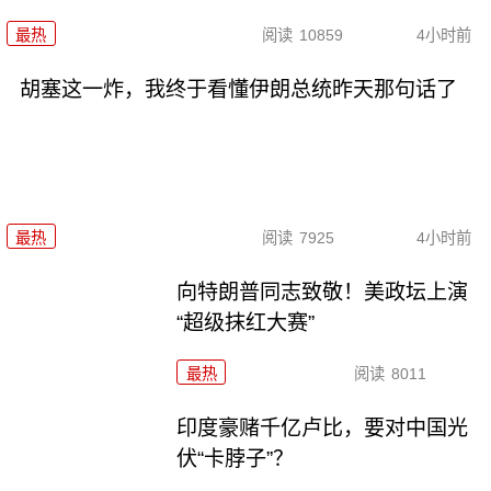
最热
阅读
10859
4小时前
胡塞这一炸，我终于看懂伊朗总统昨天那句话了
最热
阅读
7925
4小时前
向特朗普同志致敬！美政坛上演
“超级抹红大赛”
最热
阅读
8011
印度豪赌千亿卢比，要对中国光
伏“卡脖子”？