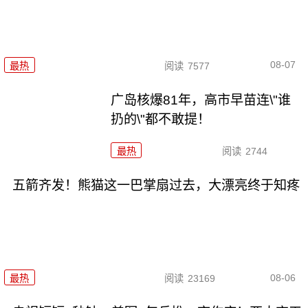
08-07
最热
阅读
7577
广岛核爆81年，高市早苗连\"谁
扔的\"都不敢提！
最热
阅读
2744
五箭齐发！熊猫这一巴掌扇过去，大漂亮终于知疼
08-06
最热
阅读
23169