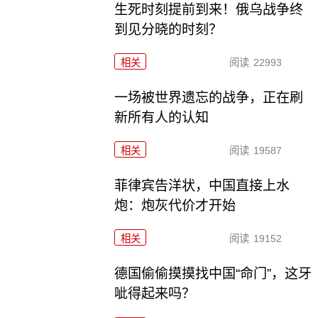
生死时刻提前到来！俄乌战争终
到见分晓的时刻？
相关
阅读
22993
一场被世界遗忘的战争，正在刷
新所有人的认知
相关
阅读
19587
菲律宾告洋状，中国直接上水
炮：炮灰代价才开始
相关
阅读
19152
德国偷偷摸摸找中国“命门”，这牙
呲得起来吗？