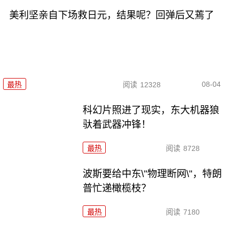
美利坚亲自下场救日元，结果呢？回弹后又蔫了
08-04
最热
阅读
12328
科幻片照进了现实，东大机器狼
驮着武器冲锋！
最热
阅读
8728
波斯要给中东\"物理断网\"，特朗
普忙递橄榄枝？
最热
阅读
7180