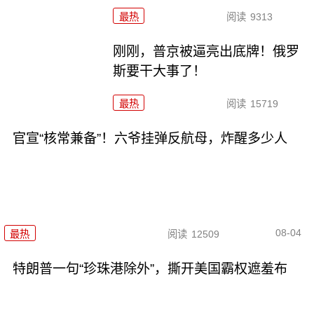
最热
阅读
9313
刚刚，普京被逼亮出底牌！俄罗
斯要干大事了！
最热
阅读
15719
官宣“核常兼备”！六爷挂弹反航母，炸醒多少人
08-04
最热
阅读
12509
特朗普一句“珍珠港除外”，撕开美国霸权遮羞布