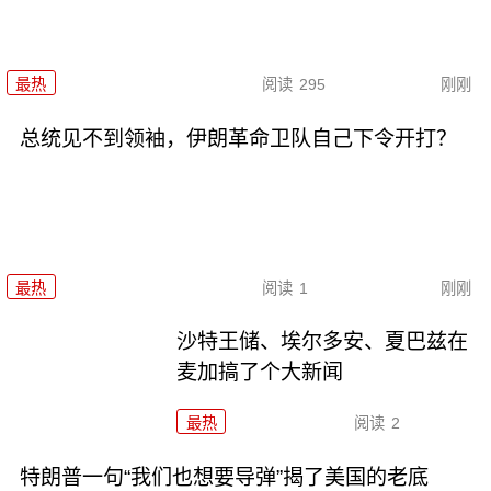
最热
阅读
295
刚刚
总统见不到领袖，伊朗革命卫队自己下令开打？
最热
阅读
1
刚刚
沙特王储、埃尔多安、夏巴兹在
麦加搞了个大新闻
最热
阅读
2
特朗普一句“我们也想要导弹”揭了美国的老底