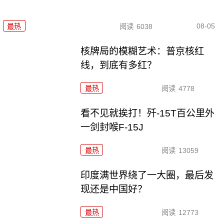
08-05
最热
阅读
6038
核牌局的模糊艺术：普京核红
线，到底有多红？
最热
阅读
4778
看不见就挨打！歼-15T百公里外
一剑封喉F-15J
最热
阅读
13059
印度满世界绕了一大圈，最后发
现还是中国好？
最热
阅读
12773