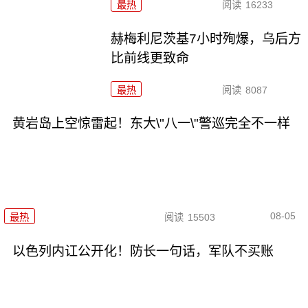
最热
阅读
16233
赫梅利尼茨基7小时殉爆，乌后方
比前线更致命
最热
阅读
8087
黄岩岛上空惊雷起！东大\"八一\"警巡完全不一样
08-05
最热
阅读
15503
以色列内讧公开化！防长一句话，军队不买账