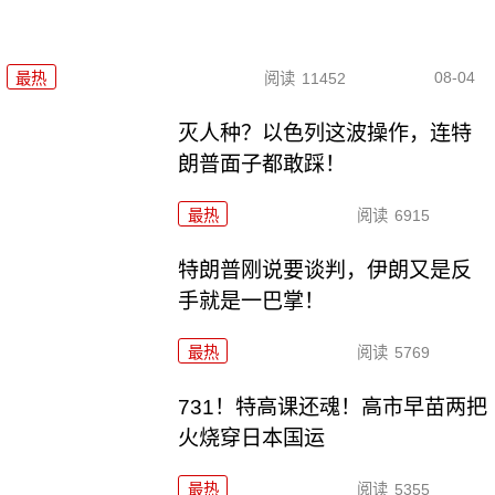
08-04
最热
阅读
11452
灭人种？以色列这波操作，连特
朗普面子都敢踩！
最热
阅读
6915
特朗普刚说要谈判，伊朗又是反
手就是一巴掌！
最热
阅读
5769
731！特高课还魂！高市早苗两把
火烧穿日本国运
最热
阅读
5355