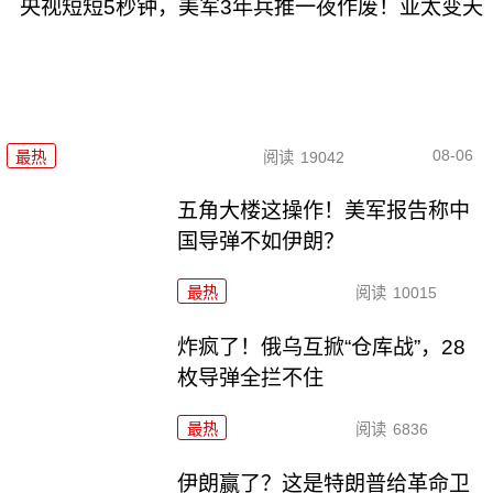
央视短短5秒钟，美军3年兵推一夜作废！亚太变天
08-06
最热
阅读
19042
五角大楼这操作！美军报告称中
国导弹不如伊朗？
最热
阅读
10015
炸疯了！俄乌互掀“仓库战”，28
枚导弹全拦不住
最热
阅读
6836
伊朗赢了？这是特朗普给革命卫