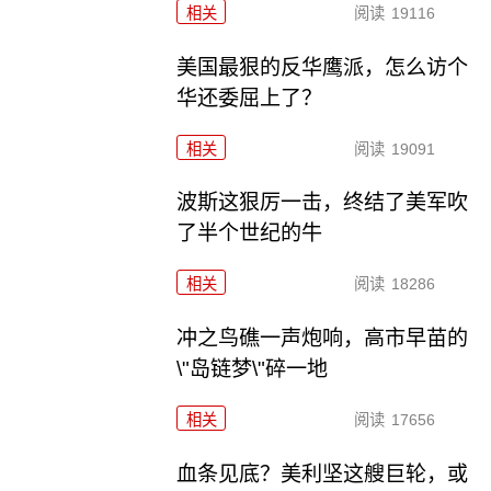
相关
阅读
19116
美国最狠的反华鹰派，怎么访个
华还委屈上了？
相关
阅读
19091
波斯这狠厉一击，终结了美军吹
了半个世纪的牛
相关
阅读
18286
冲之鸟礁一声炮响，高市早苗的
\"岛链梦\"碎一地
相关
阅读
17656
血条见底？美利坚这艘巨轮，或