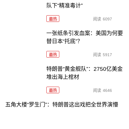
队下“精准毒计”
最热
阅读
6097
一张纸条引发血案：美国为何要
替日本“托底”？
最热
阅读
5917
特朗普“黄金舰队”：2750亿美金
堆出海上棺材
最热
阅读
4646
五角大楼“罗生门”：特朗普这出戏把全世界演懵