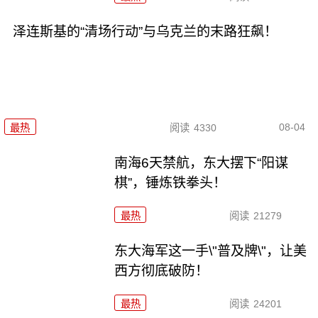
泽连斯基的“清场行动”与乌克兰的末路狂飙！
08-04
最热
阅读
4330
南海6天禁航，东大摆下“阳谋
棋”，锤炼铁拳头！
最热
阅读
21279
东大海军这一手\"普及牌\"，让美
西方彻底破防！
最热
阅读
24201