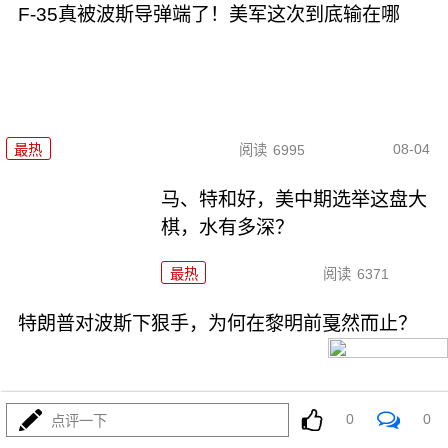
F-35真被波斯导弹端了！美军这次到底输在哪
08-04
最热
阅读
6995
马、特和好，美中期选举这盘大
棋，水有多深？
最热
阅读
6371
特朗普对波斯下狠手，为何在黎明前戛然而止？
0
0
点评一下