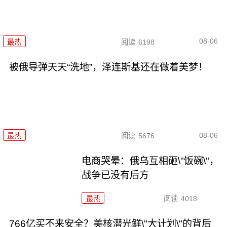
08-06
最热
阅读
6198
被俄导弹天天“洗地”，泽连斯基还在做着美梦！
08-06
最热
阅读
5676
电商哭晕：俄乌互相砸\"饭碗\"，
战争已没有后方
最热
阅读
4018
766亿买不来安全？美核潜光鲜\"大计划\"的背后