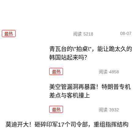
08-07
最热
阅读
5218
青瓦台的\"拍桌\"，能让跪太久的
韩国站起来吗？
最热
阅读
4858
美空管漏洞再暴露！特朗普专机
差点与客机撞上
最热
阅读
3932
莫迪开大！砸碎印军17个司令部，重组指挥结构