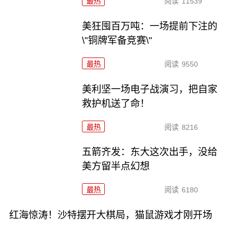
最热
阅读
11539
美狂囤百万吨：一场提前下注的
\"铜牌军备竞赛\"
最热
阅读
9550
美利坚一场电子战演习，把自家
救护机送了命！
最热
阅读
8216
五箭齐发：东大这次出手，没给
美方留半点幻想
最热
阅读
6180
红海惊涛！沙特摆开大棋局，猫鼠游戏才刚开场