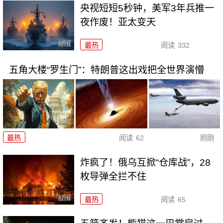
央视短短5秒钟，美军3年兵推一
夜作废！亚太变天
最热
阅读
332
五角大楼“罗生门”：特朗普这出戏把全世界演懵
最热
阅读
62
刚刚
炸疯了！俄乌互掀“仓库战”，28
枚导弹全拦不住
最热
阅读
65