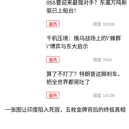
055要迎来最强对手？东瀛万吨新
驱已上船台！
最热
阅读
10198
千机压境：俄乌战场上的\"蜂群
\"博弈与东大启示
最热
阅读
7602
算了不打了？特朗普这脚刹车，
把全世界都晃吐了
最热
阅读
14728
一张图让印度陷入死寂，五枚金牌背后的终极真相