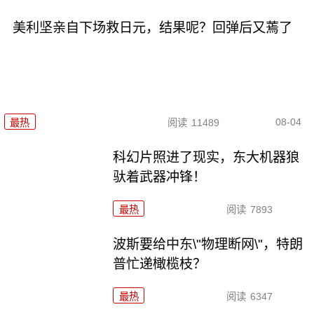
美利坚亲自下场救日元，结果呢？回弹后又蔫了
08-04
最热
阅读
11489
科幻片照进了现实，东大机器狼
驮着武器冲锋！
最热
阅读
7893
波斯要给中东\"物理断网\"，特朗
普忙递橄榄枝？
最热
阅读
6347