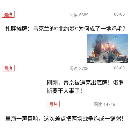
08-05
最热
阅读
6689
扎胖摊牌：乌克兰的\"北约梦\"为何成了一地鸡毛？
08-05
最热
阅读
3705
刚刚，普京被逼亮出底牌！俄罗
斯要干大事了！
最热
阅读
14745
里海一声巨响，这次差点把两场战争炸成一锅粥！