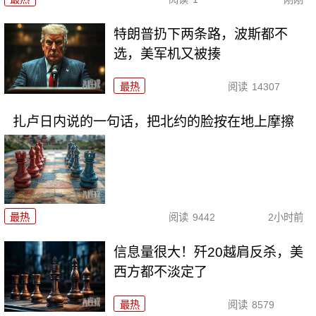
特朗普扔下两条路，波斯都不
选，美军机又被揍
最热
阅读
14307
扎卢日内说的一句话，把北约的脸按在地上摩擦
最热
阅读
9442
2小时前
信息量很大！歼20越肩反杀，美
西方都不淡定了
最热
阅读
8579