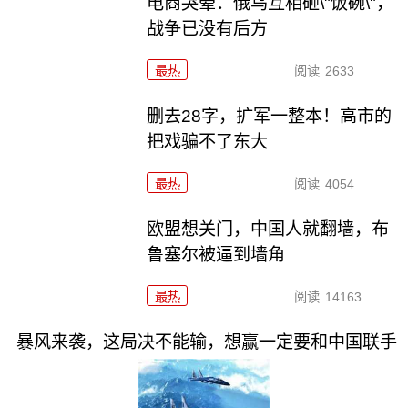
电商哭晕：俄乌互相砸\"饭碗\"，
战争已没有后方
最热
阅读
2633
删去28字，扩军一整本！高市的
把戏骗不了东大
最热
阅读
4054
欧盟想关门，中国人就翻墙，布
鲁塞尔被逼到墙角
最热
阅读
14163
暴风来袭，这局决不能输，想赢一定要和中国联手