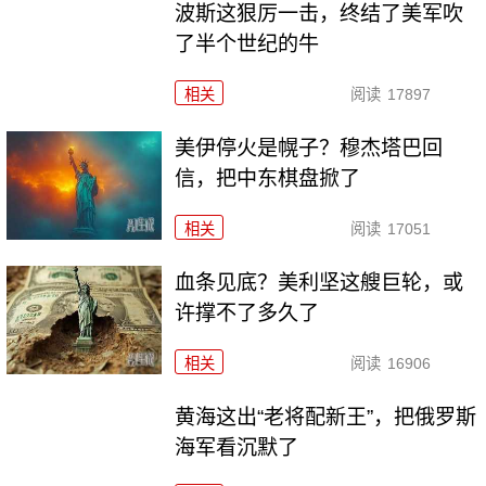
波斯这狠厉一击，终结了美军吹
了半个世纪的牛
相关
阅读
17897
美伊停火是幌子？穆杰塔巴回
信，把中东棋盘掀了
相关
阅读
17051
血条见底？美利坚这艘巨轮，或
许撑不了多久了
相关
阅读
16906
黄海这出“老将配新王”，把俄罗斯
海军看沉默了