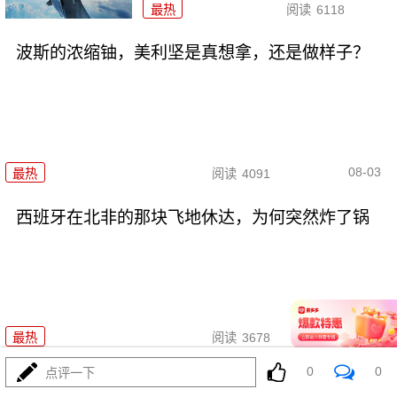
最热
阅读
6118
波斯的浓缩铀，美利坚是真想拿，还是做样子？
08-03
最热
阅读
4091
西班牙在北非的那块飞地休达，为何突然炸了锅
08-03
最热
阅读
3678
0
0
点评一下
特朗普给泽连斯基泼冷水，“爱国