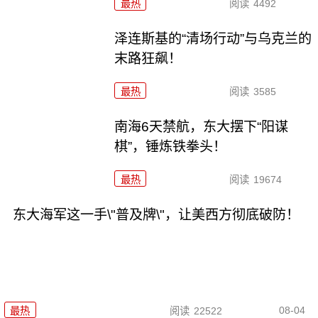
最热
阅读
4492
泽连斯基的“清场行动”与乌克兰的
末路狂飙！
最热
阅读
3585
南海6天禁航，东大摆下“阳谋
棋”，锤炼铁拳头！
最热
阅读
19674
东大海军这一手\"普及牌\"，让美西方彻底破防！
08-04
最热
阅读
22522