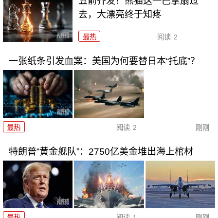
五箭齐发！熊猫这一巴掌扇过
去，大漂亮终于知疼
最热
阅读
2
一张纸条引发血案：美国为何要替日本“托底”？
最热
阅读
2
刚刚
特朗普“黄金舰队”：2750亿美金堆出海上棺材
最热
阅读
1
刚刚