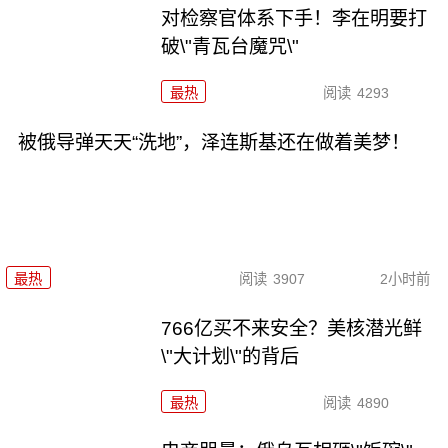
对检察官体系下手！李在明要打
破\"青瓦台魔咒\"
最热
阅读
4293
被俄导弹天天“洗地”，泽连斯基还在做着美梦！
最热
阅读
3907
2小时前
766亿买不来安全？美核潜光鲜
\"大计划\"的背后
最热
阅读
4890