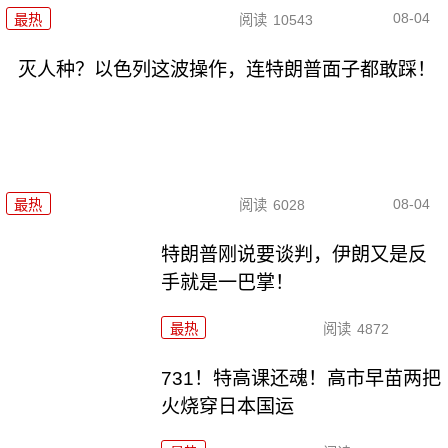
08-04
最热
阅读
10543
灭人种？以色列这波操作，连特朗普面子都敢踩！
08-04
最热
阅读
6028
特朗普刚说要谈判，伊朗又是反
手就是一巴掌！
最热
阅读
4872
731！特高课还魂！高市早苗两把
火烧穿日本国运