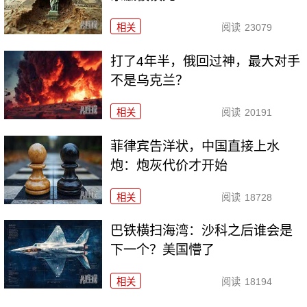
相关
阅读
23079
打了4年半，俄回过神，最大对手
不是乌克兰？
相关
阅读
20191
菲律宾告洋状，中国直接上水
炮：炮灰代价才开始
相关
阅读
18728
巴铁横扫海湾：沙科之后谁会是
下一个？美国懵了
相关
阅读
18194