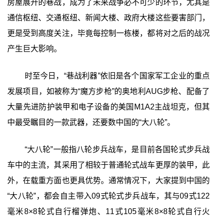
房屋展开的巷战，成为了未来战争必不可少的环节，尤其是
通信枢纽、交通枢纽、新闻大楼、政府大楼这些要害部门，
更是受到高度关注，毕竟每控制一栋楼，都将对之后的战况
产生巨大影响。
时至今日，“巷战利器”依旧是各个国家军工企业的重点
发展项目，如被称为“魔方步枪”的奥地利AUG步枪、配备了
大量先进防护装甲和电子设备的美国M1A2主战坦克，但其
中最受瞩目的一款武器，还要数中国的“大八轮”。
“大八轮”一般指八轮步兵战车，是目前各国轮式步兵战
车中的主流，其采用了相较于普通轮式战车更厚的装甲，此
外，在载重方面也更具优势。通常情况下，大家提到中国的
“大八轮”，都会自主带入09式轮式步兵战车，其与09式122
毫米8×8轮式自行榴弹炮、11式105毫米8×8轮式自行火