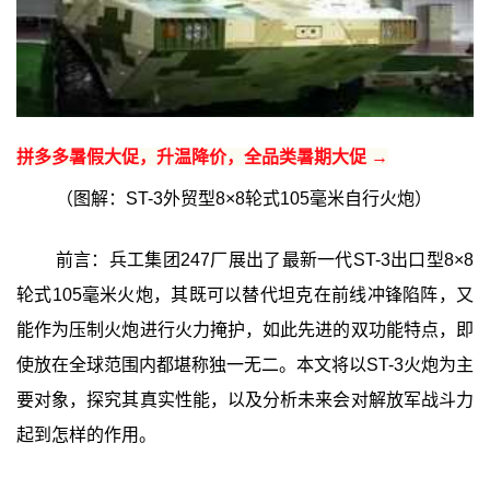
拼多多暑假大促，升温降价，全品类暑期大促 →
（图解：ST-3外贸型8×8轮式105毫米自行火炮）
前言：兵工集团247厂展出了最新一代ST-3出口型8×8
轮式105毫米火炮，其既可以替代坦克在前线冲锋陷阵，又
能作为压制火炮进行火力掩护，如此先进的双功能特点，即
使放在全球范围内都堪称独一无二。本文将以ST-3火炮为主
要对象，探究其真实性能，以及分析未来会对解放军战斗力
起到怎样的作用。