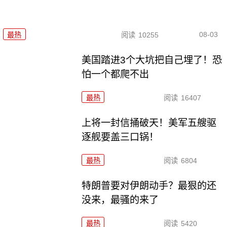
08-03
最热
阅读
10255
美国踏进3个大坑把自己埋了！恐
怕一个都爬不出
最热
阅读
16407
上将一封信捅破天！美军五艘驱
逐舰要盖三口锅！
最热
阅读
6804
特朗普要对伊朗动手？最狠的还
没来，最骚的来了
最热
阅读
5420