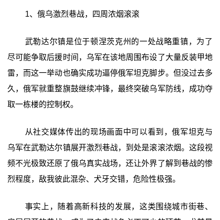
1、俄乌激烈巷战，四周浓烟滚滚
武勒达尔镇是位于顿涅茨克州的一处战略重镇，为了
尽可能争取后援时间，乌军在该地周围布设了大量反装甲地
雷，而这一举动也确实成功逼停俄军坦克脚步。但没过去多
久，俄军就重整旗鼓继续冲锋，最终突破乌军防线，成功夺
取一栋楼的控制权。
从社交媒体传出的现场画面中可以看到，俄军坦克与
乌军在武勒达尔镇展开激烈巷战，到处是滚滚浓烟。这段视
频不光极致还原了俄乌真实战场，还让外界了解到巷战的惨
烈程度，敌我彼此混杂、犬牙交错，危险性极强。
事实上，随着高新科技的发展，这类围绕城市街巷、