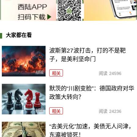
大家都在看
波斯第27波打击，打的不是靶
子，是美利坚命门
相关
阅读
24596
默茨的“川剧变脸”：德国政府对华
政策大转向？
相关
阅读
24236
“去美元化”加速，美债无人问津，
东瀛被锁死！