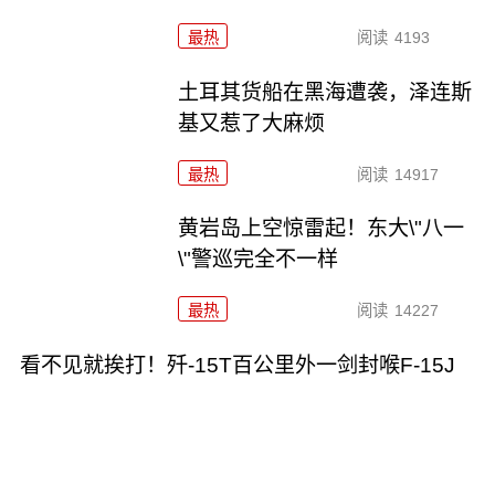
最热
阅读
4193
土耳其货船在黑海遭袭，泽连斯
基又惹了大麻烦
最热
阅读
14917
黄岩岛上空惊雷起！东大\"八一
\"警巡完全不一样
最热
阅读
14227
看不见就挨打！歼-15T百公里外一剑封喉F-15J