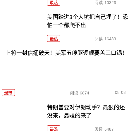
最热
阅读
10326
美国踏进3个大坑把自己埋了！恐
怕一个都爬不出
最热
阅读
16483
上将一封信捅破天！美军五艘驱逐舰要盖三口锅！
08-03
最热
阅读
6874
特朗普要对伊朗动手？最狠的还
没来，最骚的来了
最热
阅读
5487