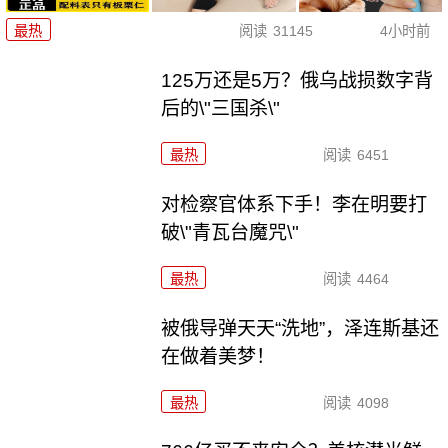
最热
阅读
31145
4小时前
125万还是5万？俄乌战损数字背
后的\"三国杀\"
最热
阅读
6451
对检察官体系下手！李在明要打
破\"青瓦台魔咒\"
最热
阅读
4464
被俄导弹天天“洗地”，泽连斯基还
在做着美梦！
最热
阅读
4098