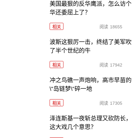
美国最狠的反华鹰派，怎么访个
华还委屈上了？
相关
阅读
18655
波斯这狠厉一击，终结了美军吹
了半个世纪的牛
相关
阅读
17942
冲之鸟礁一声炮响，高市早苗的
\"岛链梦\"碎一地
相关
阅读
17305
泽连斯基一夜斩总理又砍防长，
这大戏几个意思？