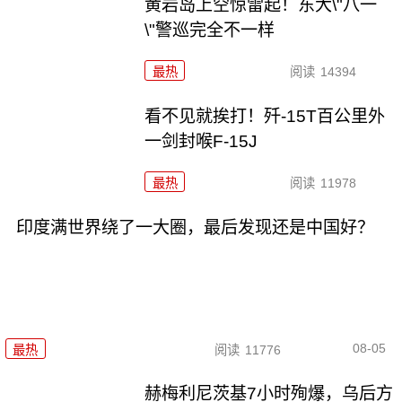
黄岩岛上空惊雷起！东大\"八一
\"警巡完全不一样
最热
阅读
14394
看不见就挨打！歼-15T百公里外
一剑封喉F-15J
最热
阅读
11978
印度满世界绕了一大圈，最后发现还是中国好？
08-05
最热
阅读
11776
赫梅利尼茨基7小时殉爆，乌后方