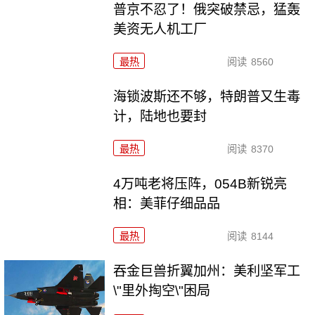
普京不忍了！俄突破禁忌，猛轰
美资无人机工厂
最热
阅读
8560
海锁波斯还不够，特朗普又生毒
计，陆地也要封
最热
阅读
8370
4万吨老将压阵，054B新锐亮
相：美菲仔细品品
最热
阅读
8144
吞金巨兽折翼加州：美利坚军工
\"里外掏空\"困局