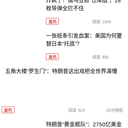
炸疯了！俄乌互掀“仓库战”，28
枚导弹全拦不住
最热
阅读
1068
一张纸条引发血案：美国为何要
替日本“托底”？
最热
阅读
905
五角大楼“罗生门”：特朗普这出戏把全世界演懵
最热
阅读
929
25分钟前
特朗普“黄金舰队”：2750亿美金