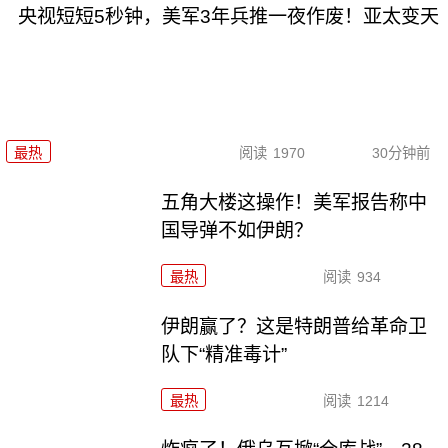
央视短短5秒钟，美军3年兵推一夜作废！亚太变天
最热
阅读
1970
30分钟前
五角大楼这操作！美军报告称中
国导弹不如伊朗？
最热
阅读
934
伊朗赢了？这是特朗普给革命卫
队下“精准毒计”
最热
阅读
1214