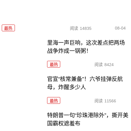
08-04
最热
阅读
14835
里海一声巨响，这次差点把两场
战争炸成一锅粥！
最热
阅读
8424
官宣“核常兼备”！六爷挂弹反航
母，炸醒多少人
最热
阅读
11566
特朗普一句“珍珠港除外”，撕开美
国霸权遮羞布