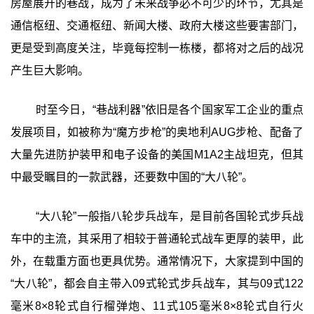
房屋展开的巷战，成为了未来战争必不可少的环节，尤其是
通信枢纽、交通枢纽、新闻大楼、政府大楼这些要害部门，
更是受到高度关注，毕竟每控制一栋楼，都将对之后的战况
产生巨大影响。
时至今日，“巷战利器”依旧是各个国家军工企业的重点
发展项目，如被称为“魔方步枪”的奥地利AUG步枪、配备了
大量先进防护装甲和电子设备的美国M1A2主战坦克，但其
中最受瞩目的一款武器，还要数中国的“大八轮”。
“大八轮”一般指八轮步兵战车，是目前各国轮式步兵战
车中的主流，其采用了相较于普通轮式战车更厚的装甲，此
外，在载重方面也更具优势。通常情况下，大家提到中国的
“大八轮”，都会自主带入09式轮式步兵战车，其与09式122
毫米8×8轮式自行榴弹炮、11式105毫米8×8轮式自行火