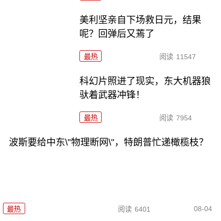
美利坚亲自下场救日元，结果
呢？回弹后又蔫了
最热
阅读
11547
科幻片照进了现实，东大机器狼
驮着武器冲锋！
最热
阅读
7954
波斯要给中东\"物理断网\"，特朗普忙递橄榄枝？
08-04
最热
阅读
6401