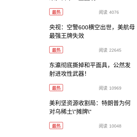
最热
阅读
4076
央视：空警600横空出世，美航母
最强王牌失效
最热
阅读
22645
东瀛彻底撕掉和平面具，公然发
射进攻性武器！
最热
阅读
10969
美利坚资源收割局：特朗普为何
对乌稀土\"摊牌\"
最热
阅读
10048