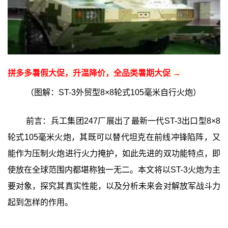
拼多多暑假大促，升温降价，全品类暑期大促 →
（图解：ST-3外贸型8×8轮式105毫米自行火炮）
前言：兵工集团247厂展出了最新一代ST-3出口型8×8
轮式105毫米火炮，其既可以替代坦克在前线冲锋陷阵，又
能作为压制火炮进行火力掩护，如此先进的双功能特点，即
使放在全球范围内都堪称独一无二。本文将以ST-3火炮为主
要对象，探究其真实性能，以及分析未来会对解放军战斗力
起到怎样的作用。