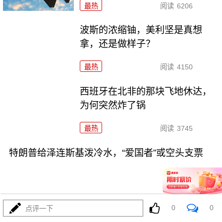
最热
阅读
6206
波斯的浓缩铀，美利坚是真想
拿，还是做样子？
最热
阅读
4150
西班牙在北非的那块飞地休达，
为何突然炸了锅
最热
阅读
3745
特朗普给泽连斯基泼冷水，“爱国者”或空头支票
0
0
点评一下
08-03
最热
阅读
3368