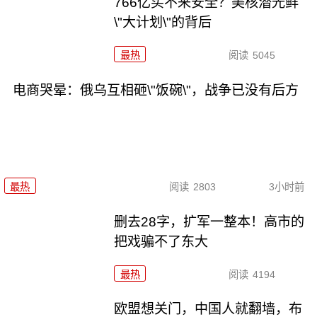
766亿买不来安全？美核潜光鲜
\"大计划\"的背后
最热
阅读
5045
电商哭晕：俄乌互相砸\"饭碗\"，战争已没有后方
最热
阅读
2803
3小时前
删去28字，扩军一整本！高市的
把戏骗不了东大
最热
阅读
4194
欧盟想关门，中国人就翻墙，布