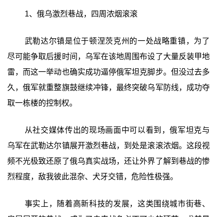
1、俄乌激烈巷战，四周浓烟滚滚
武勒达尔镇是位于顿涅茨克州的一处战略重镇，为了
尽可能争取后援时间，乌军在该地周围布设了大量反装甲地
雷，而这一举动也确实成功逼停俄军坦克脚步。但没过去多
久，俄军就重整旗鼓继续冲锋，最终突破乌军防线，成功夺
取一栋楼的控制权。
从社交媒体传出的现场画面中可以看到，俄军坦克与
乌军在武勒达尔镇展开激烈巷战，到处是滚滚浓烟。这段视
频不光极致还原了俄乌真实战场，还让外界了解到巷战的惨
烈程度，敌我彼此混杂、犬牙交错，危险性极强。
事实上，随着高新科技的发展，这类围绕城市街巷、