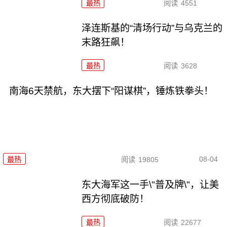
最热
阅读
4551
泽连斯基的“清场行动”与乌克兰的
末路狂飙！
最热
阅读
3628
南海6天禁航，东大摆下“阳谋棋”，锤炼铁拳头！
08-04
最热
阅读
19805
东大海军这一手\"普及牌\"，让美
西方彻底破防！
最热
阅读
22677