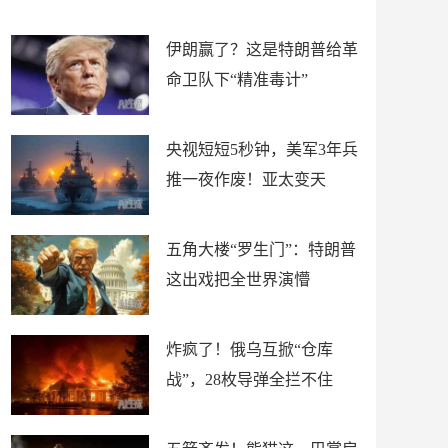
材
懵
伊朗赢了？这是特朗普给革
命卫队下“精准毒计”
央视短短5秒钟，美军3年兵
推一夜作废！亚太变天
五角大楼“罗生门”：特朗普
这出戏把全世界演懵
炸疯了！俄乌互掀“仓库
战”，28枚导弹全拦不住