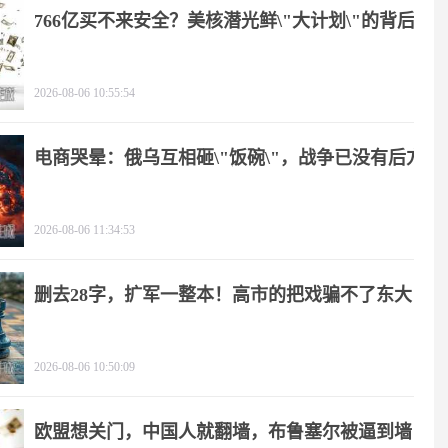
766亿买不来安全？美核潜光鲜\"大计划\"的背后
2026-08-06 10:55:54
电商哭晕：俄乌互相砸\"饭碗\"，战争已没有后方
2026-08-06 11:34:53
删去28字，扩军一整本！高市的把戏骗不了东大
2026-08-06 10:50:09
欧盟想关门，中国人就翻墙，布鲁塞尔被逼到墙