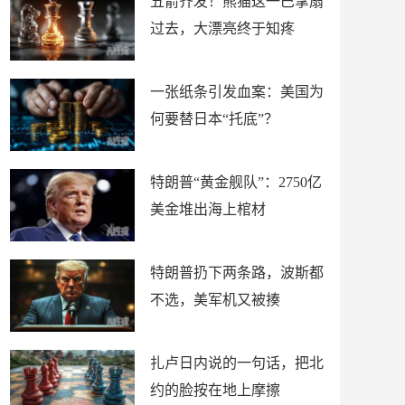
五箭齐发！熊猫这一巴掌扇
过去，大漂亮终于知疼
一张纸条引发血案：美国为
何要替日本“托底”？
特朗普“黄金舰队”：2750亿
美金堆出海上棺材
特朗普扔下两条路，波斯都
不选，美军机又被揍
扎卢日内说的一句话，把北
约的脸按在地上摩擦