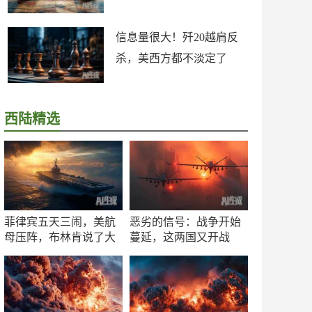
信息量很大！歼20越肩反
杀，美西方都不淡定了
西陆精选
菲律宾五天三闹，美航
恶劣的信号：战争开始
母压阵，布林肯说了大
蔓延，这两国又开战
实话
了！