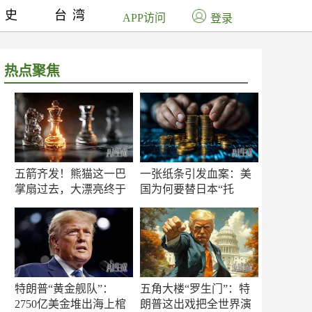
历史
台湾
APP访问
登录
热点聚焦
五箭齐发！熊猫这一巴
一张纸条引发血案：美
掌扇过去，大漂亮终于
国为何要替日本“托
知疼
底”？
特朗普“黄金舰队”：
五角大楼“罗生门”：特
2750亿美金堆出海上棺
朗普这出戏把全世界演