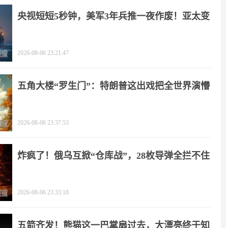
央视短短5秒钟，美军3年兵推一夜作废！亚太变
天
2026-08-06 23:21:47
五角大楼“罗生门”：特朗普这出戏把全世界演懵
2026-08-06 23:37:53
炸疯了！俄乌互掀“仓库战”，28枚导弹全拦不住
2026-08-06 23:33:18
五箭齐发！熊猫这一巴掌扇过去，大漂亮终于知