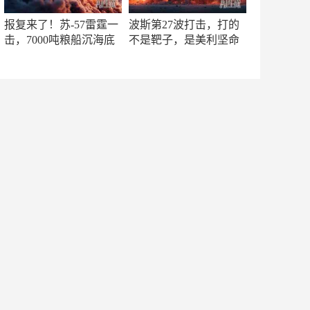
报复来了！苏-57雷霆一
波斯第27波打击，打的
击，7000吨粮船沉海底
不是靶子，是美利坚命
门