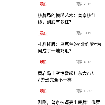
最热
阅读
7912
核牌局的模糊艺术：普京核红
线，到底有多红？
最热
阅读
5119
扎胖摊牌：乌克兰的\"北约梦\"为
何成了一地鸡毛？
最热
阅读
4912
黄岩岛上空惊雷起！东大\"八一
\"警巡完全不一样
最热
阅读
15851
刚刚，普京被逼亮出底牌！俄罗