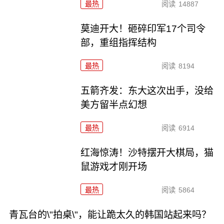
最热
阅读
14887
莫迪开大！砸碎印军17个司令
部，重组指挥结构
最热
阅读
8194
五箭齐发：东大这次出手，没给
美方留半点幻想
最热
阅读
6914
红海惊涛！沙特摆开大棋局，猫
鼠游戏才刚开场
最热
阅读
5864
青瓦台的\"拍桌\"，能让跪太久的韩国站起来吗？