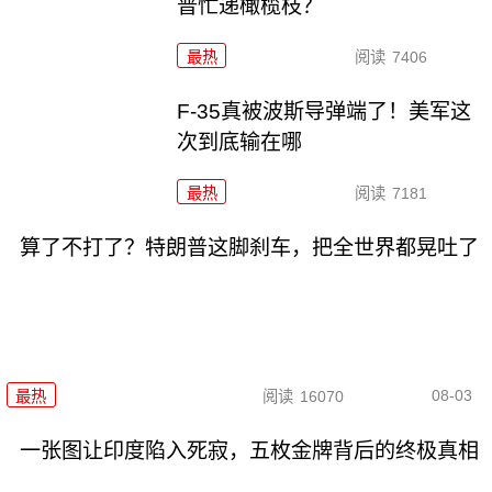
普忙递橄榄枝？
最热
阅读
7406
F-35真被波斯导弹端了！美军这
次到底输在哪
最热
阅读
7181
算了不打了？特朗普这脚刹车，把全世界都晃吐了
08-03
最热
阅读
16070
一张图让印度陷入死寂，五枚金牌背后的终极真相