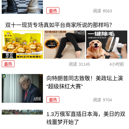
最热
阅读
8563
双十一现货专场真如平台商家所说的那样吗？
最热
阅读
31145
4小时前
向特朗普同志致敬！美政坛上演
“超级抹红大赛”
最热
阅读
9704
1.3万俄军直插日本海，美日的双
线噩梦开始了