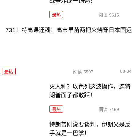
战争炸成一锅粥！
最热
阅读
9615
731！特高课还魂！高市早苗两把火烧穿日本国运
08-04
最热
阅读
5597
灭人种？以色列这波操作，连特
朗普面子都敢踩！
最热
阅读
7169
特朗普刚说要谈判，伊朗又是反
手就是一巴掌！