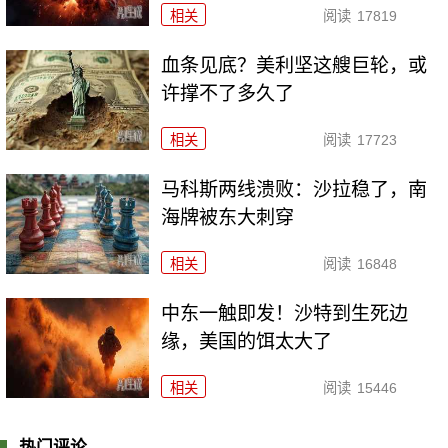
相关
阅读
17819
血条见底？美利坚这艘巨轮，或
许撑不了多久了
相关
阅读
17723
马科斯两线溃败：沙拉稳了，南
海牌被东大刺穿
相关
阅读
16848
中东一触即发！沙特到生死边
缘，美国的饵太大了
相关
阅读
15446
热门评论