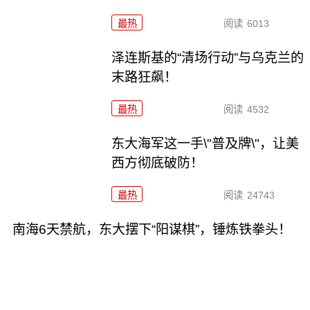
最热
阅读
6013
泽连斯基的“清场行动”与乌克兰的
末路狂飙！
最热
阅读
4532
东大海军这一手\"普及牌\"，让美
西方彻底破防！
最热
阅读
24743
南海6天禁航，东大摆下“阳谋棋”，锤炼铁拳头！