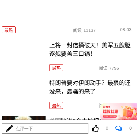
08-03
最热
阅读
11137
上将一封信捅破天！美军五艘驱
逐舰要盖三口锅！
最热
阅读
7796
特朗普要对伊朗动手？最狠的还
没来，最骚的来了
最热
阅读
6348
美国踏进3个大坑把自己埋了！恐
0
0
怕一个都爬不出
点评一下