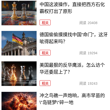
中国这波操作，直接把西方石化
霸权打出了原形
相关
阅读
20408
德国偷偷摸摸找中国“命门”，这牙
呲得起来吗？
相关
阅读
19294
美国最狠的反华鹰派，怎么访个
华还委屈上了？
相关
阅读
19243
冲之鸟礁一声炮响，高市早苗的
\"岛链梦\"碎一地