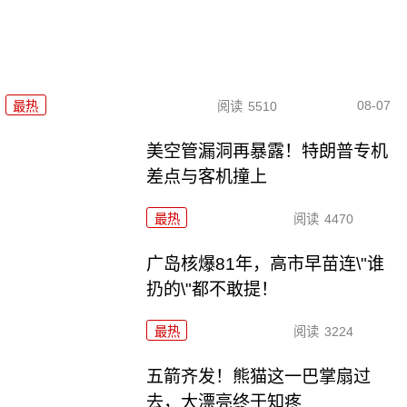
08-07
最热
阅读
5510
美空管漏洞再暴露！特朗普专机
差点与客机撞上
最热
阅读
4470
广岛核爆81年，高市早苗连\"谁
扔的\"都不敢提！
最热
阅读
3224
五箭齐发！熊猫这一巴掌扇过
去，大漂亮终于知疼