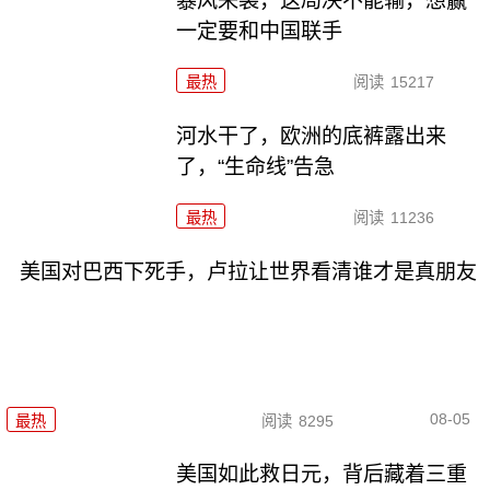
暴风来袭，这局决不能输，想赢
一定要和中国联手
最热
阅读
15217
河水干了，欧洲的底裤露出来
了，“生命线”告急
最热
阅读
11236
美国对巴西下死手，卢拉让世界看清谁才是真朋友
08-05
最热
阅读
8295
美国如此救日元，背后藏着三重