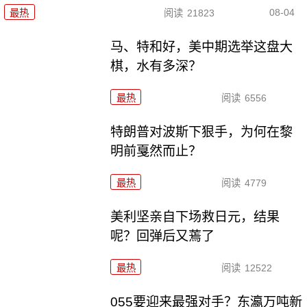
08-04
最热
阅读
21823
马、特和好，美中期选举这盘大
棋，水有多深？
最热
阅读
6556
特朗普对波斯下狠手，为何在黎
明前戛然而止？
最热
阅读
4779
美利坚亲自下场救日元，结果
呢？回弹后又蔫了
最热
阅读
12522
055要迎来最强对手？东瀛万吨新