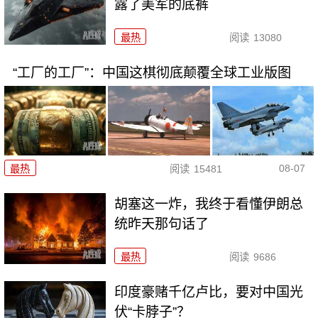
露了美军的底裤
最热
阅读
13080
“工厂的工厂”：中国这棋彻底颠覆全球工业版图
08-07
最热
阅读
15481
胡塞这一炸，我终于看懂伊朗总
统昨天那句话了
最热
阅读
9686
印度豪赌千亿卢比，要对中国光
伏“卡脖子”？