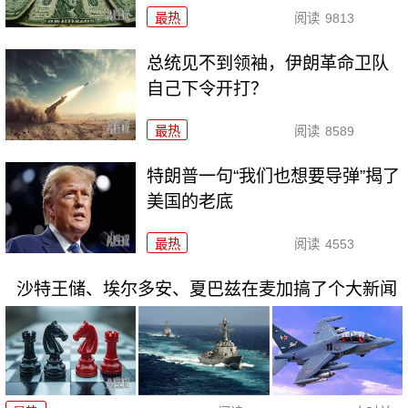
最热
阅读
9813
总统见不到领袖，伊朗革命卫队
自己下令开打？
最热
阅读
8589
特朗普一句“我们也想要导弹”揭了
美国的老底
最热
阅读
4553
沙特王储、埃尔多安、夏巴兹在麦加搞了个大新闻