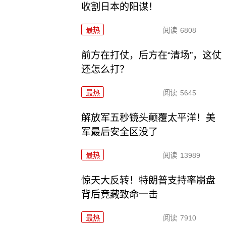
收割日本的阳谋！
最热
阅读
6808
前方在打仗，后方在“清场”，这仗
还怎么打？
最热
阅读
5645
解放军五秒镜头颠覆太平洋！美
军最后安全区没了
最热
阅读
13989
惊天大反转！特朗普支持率崩盘
背后竟藏致命一击
最热
阅读
7910