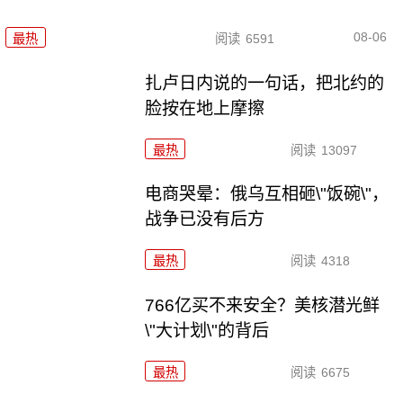
08-06
最热
阅读
6591
扎卢日内说的一句话，把北约的
脸按在地上摩擦
最热
阅读
13097
电商哭晕：俄乌互相砸\"饭碗\"，
战争已没有后方
最热
阅读
4318
766亿买不来安全？美核潜光鲜
\"大计划\"的背后
最热
阅读
6675