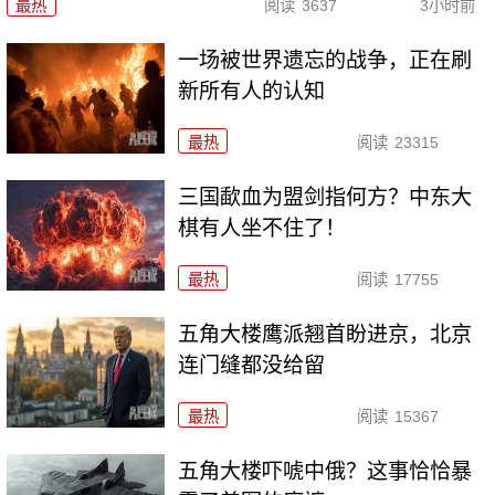
最热
阅读
3637
3小时前
一场被世界遗忘的战争，正在刷
新所有人的认知
最热
阅读
23315
三国歃血为盟剑指何方？中东大
棋有人坐不住了！
最热
阅读
17755
五角大楼鹰派翘首盼进京，北京
连门缝都没给留
最热
阅读
15367
五角大楼吓唬中俄？这事恰恰暴