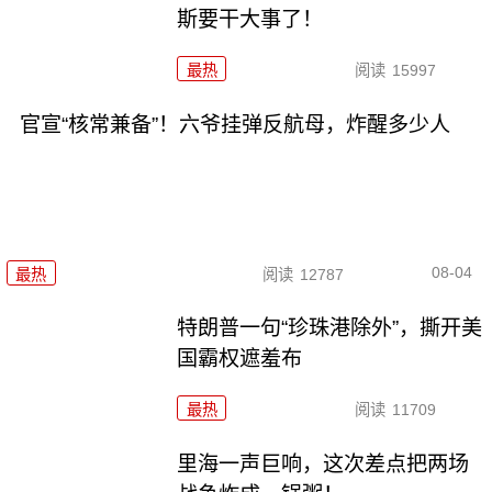
斯要干大事了！
最热
阅读
15997
官宣“核常兼备”！六爷挂弹反航母，炸醒多少人
08-04
最热
阅读
12787
特朗普一句“珍珠港除外”，撕开美
国霸权遮羞布
最热
阅读
11709
里海一声巨响，这次差点把两场