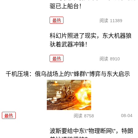
驱已上船台！
最热
阅读
11389
科幻片照进了现实，东大机器狼
驮着武器冲锋！
最热
阅读
8910
千机压境：俄乌战场上的\"蜂群\"博弈与东大启示
08-04
最热
阅读
8758
波斯要给中东\"物理断网\"，特朗