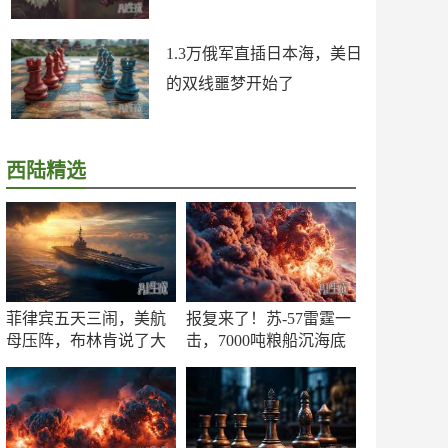
1.3万俄军直插日本海，美日
的双线噩梦开始了
西陆精选
菲律宾五天三闹，美航
报复来了！苏-57雷霆一
母压阵，布林肯说了大
击，7000吨粮船沉海底
实话