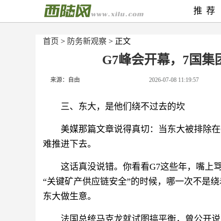
推荐
首页
>
防务新观察
> 正文
G7峰会开幕，7国
来源：自由
2026-07-08 11:19:57
三、东大，是他们绕不过去的坎
美媒那篇文章说得真切：当东大被排除在
难推进下去。
这话真没说错。你看看G7这些年，嘴上骂
“关键矿产供应链安全”的时候，哪一次不是
东大做生意。
法国总统马克龙就试图搞平衡，曾公开说“