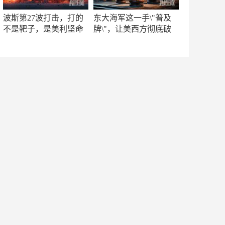
波斯第27波打击，打的
东大海军这一手\"普及
不是靶子，是美利坚命
牌\"，让美西方彻底破
门
防！