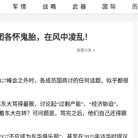
军情
战略
武器
国际
集团各怀鬼胎，在风中凌乱！
我要分享
G7峰会之外时，各成员国商讨的任何话题，似乎都很
东大骂得最狠，讨论起“过剩产能”、“经济胁迫”、
绕着东大在转？可问题是，骂完之后，他们自己还得跟
G7不应成为反华俱乐部”，甚至在2025年访华时提议