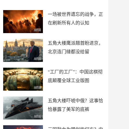
了
裤
一场被世界遗忘的战争，正
在刷新所有人的认知
五角大楼鹰派翘首盼进京，
北京连门缝都没给留
“工厂的工厂”：中国这棋彻
底颠覆全球工业版图
五角大楼吓唬中俄？这事恰
恰暴露了美军的底裤