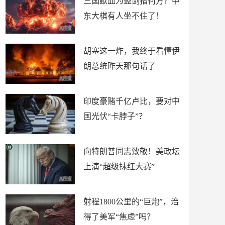
三国歃血为盟剑指何方？中
东大棋有人坐不住了！
胡塞这一炸，我终于看懂伊
朗总统昨天那句话了
印度豪赌千亿卢比，要对中
国光伏“卡脖子”？
向特朗普同志致敬！美政坛
上演“超级抹红大赛”
射程1800公里的“巨炮”，治
得了美军“焦虑”吗？