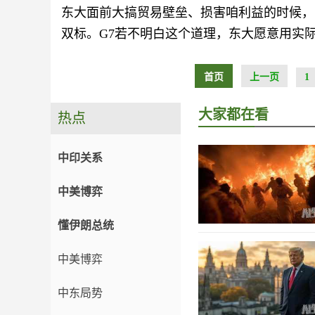
东大面前大搞贸易壁垒、损害咱利益的时候，
双标。G7若不明白这个道理，东大愿意用实
首页
上一页
1
大家都在看
热点
中印关系
中美博弈
懂伊朗总统
中美博弈
中东局势