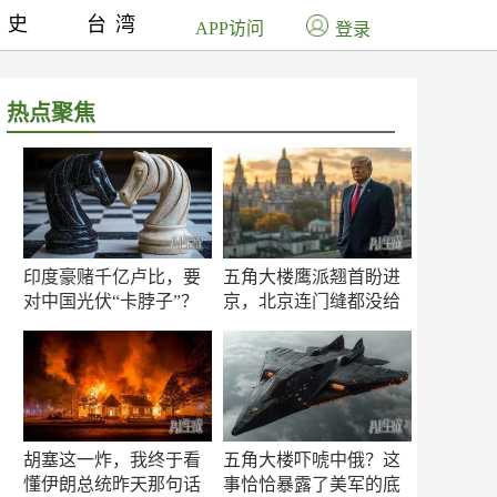
历史
台湾
APP访问
登录
热点聚焦
印度豪赌千亿卢比，要
五角大楼鹰派翘首盼进
对中国光伏“卡脖子”？
京，北京连门缝都没给
留
胡塞这一炸，我终于看
五角大楼吓唬中俄？这
懂伊朗总统昨天那句话
事恰恰暴露了美军的底