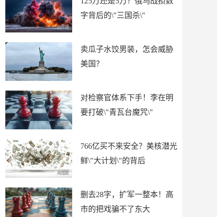
125万还是5万？俄乌战损数
字背后的\"三国杀\"
卖瓜子水饺男装，怎会威胁
美国？
对检察官体系下手！李在明
要打破\"青瓦台魔咒\"
766亿买不来安全？美核潜光
鲜\"大计划\"的背后
删去28字，扩军一整本！高
市的把戏骗不了东大