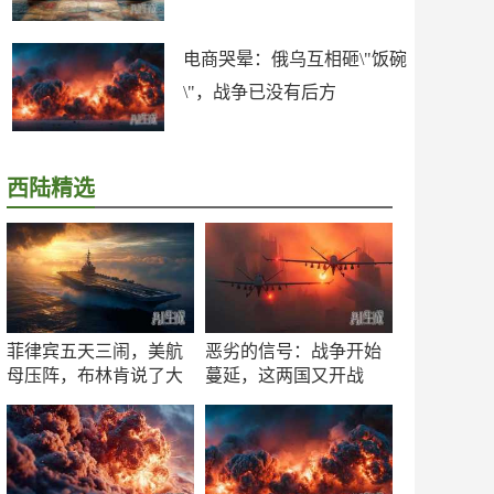
电商哭晕：俄乌互相砸\"饭碗
\"，战争已没有后方
西陆精选
菲律宾五天三闹，美航
恶劣的信号：战争开始
母压阵，布林肯说了大
蔓延，这两国又开战
实话
了！