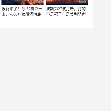
报复来了！苏-57雷霆一
波斯第27波打击，打的
击，7000吨粮船沉海底
不是靶子，是美利坚命
门