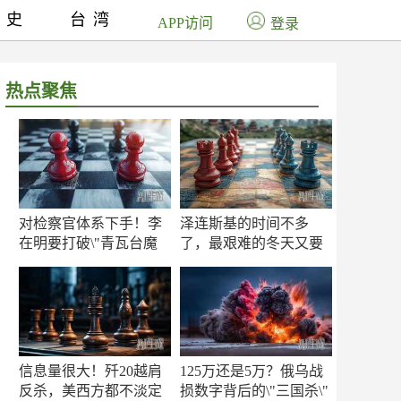
历史
台湾
APP访问
登录
热点聚焦
对检察官体系下手！李
泽连斯基的时间不多
在明要打破\"青瓦台魔
了，最艰难的冬天又要
咒\"
来了
信息量很大！歼20越肩
125万还是5万？俄乌战
反杀，美西方都不淡定
损数字背后的\"三国杀\"