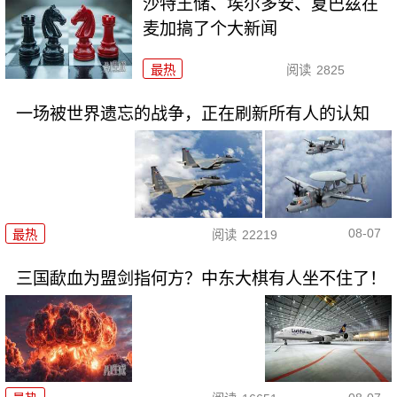
沙特王储、埃尔多安、夏巴兹在
麦加搞了个大新闻
最热
阅读
2825
一场被世界遗忘的战争，正在刷新所有人的认知
08-07
最热
阅读
22219
三国歃血为盟剑指何方？中东大棋有人坐不住了！