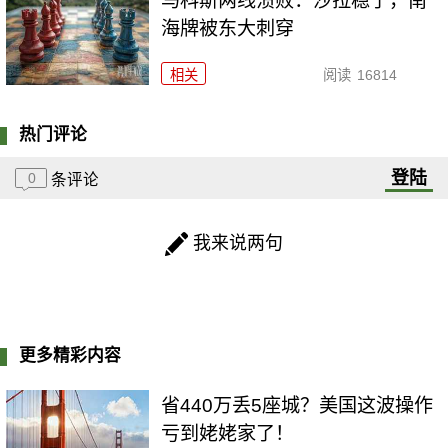
马科斯两线溃败：沙拉稳了，南
海牌被东大刺穿
相关
阅读
16814
热门评论
登陆
0
条评论
我来说两句
更多精彩内容
省440万丢5座城？美国这波操作
亏到姥姥家了！