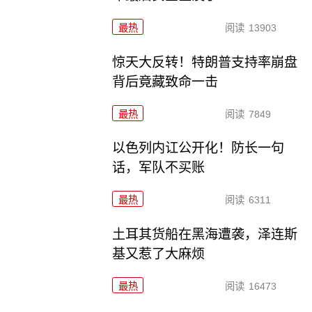
最热
阅读
13903
惊天大反转！特朗普支持率崩盘
背后竟藏致命一击
最热
阅读
7849
以色列内讧公开化！防长一句
话，军队不买账
最热
阅读
6311
土耳其货船在黑海遭袭，泽连斯
基又惹了大麻烦
最热
阅读
16473