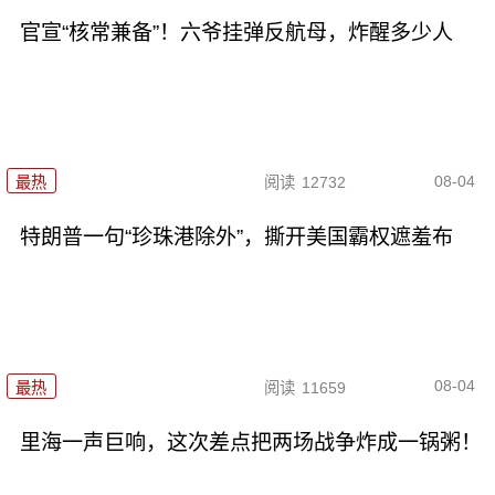
官宣“核常兼备”！六爷挂弹反航母，炸醒多少人
08-04
最热
阅读
12732
特朗普一句“珍珠港除外”，撕开美国霸权遮羞布
08-04
最热
阅读
11659
里海一声巨响，这次差点把两场战争炸成一锅粥！