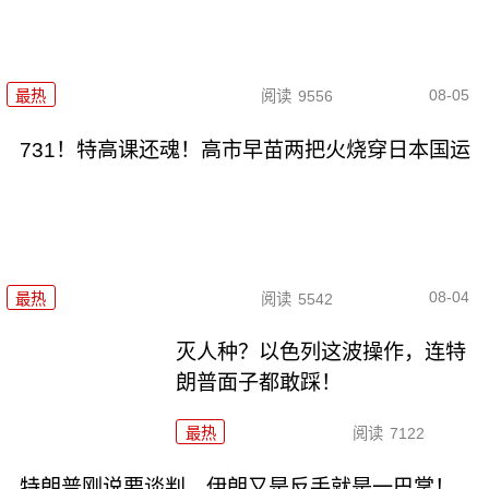
08-05
最热
阅读
9556
731！特高课还魂！高市早苗两把火烧穿日本国运
08-04
最热
阅读
5542
灭人种？以色列这波操作，连特
朗普面子都敢踩！
最热
阅读
7122
特朗普刚说要谈判，伊朗又是反手就是一巴掌！