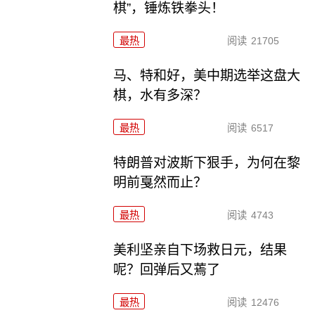
棋”，锤炼铁拳头！
最热
阅读
21705
马、特和好，美中期选举这盘大
棋，水有多深？
最热
阅读
6517
特朗普对波斯下狠手，为何在黎
明前戛然而止？
最热
阅读
4743
美利坚亲自下场救日元，结果
呢？回弹后又蔫了
最热
阅读
12476