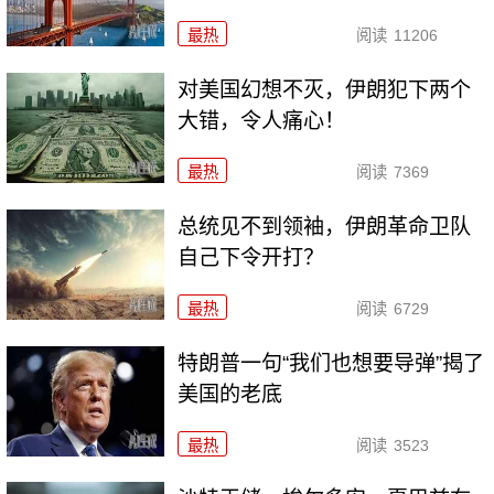
最热
阅读
11206
对美国幻想不灭，伊朗犯下两个
大错，令人痛心！
最热
阅读
7369
总统见不到领袖，伊朗革命卫队
自己下令开打？
最热
阅读
6729
特朗普一句“我们也想要导弹”揭了
美国的老底
最热
阅读
3523