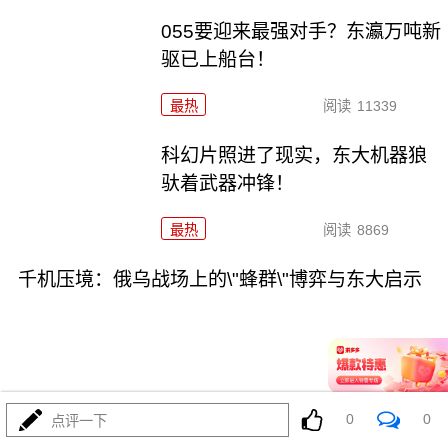
055要迎来最强对手？东瀛万吨新
驱已上船台！
最热
阅读
11339
科幻片照进了现实，东大机器狼
驮着武器冲锋！
最热
阅读
8869
千机压境：俄乌战场上的\"蜂群\"博弈与东大启示
08-04
最热
阅读
8714
0
0
点评一下