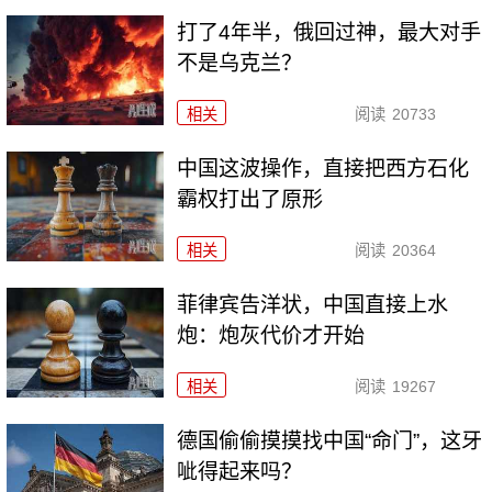
打了4年半，俄回过神，最大对手
不是乌克兰？
相关
阅读
20733
中国这波操作，直接把西方石化
霸权打出了原形
相关
阅读
20364
菲律宾告洋状，中国直接上水
炮：炮灰代价才开始
相关
阅读
19267
德国偷偷摸摸找中国“命门”，这牙
呲得起来吗？