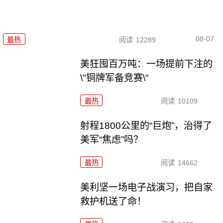
08-07
最热
阅读
12289
美狂囤百万吨：一场提前下注的
\"铜牌军备竞赛\"
最热
阅读
10109
射程1800公里的“巨炮”，治得了
美军“焦虑”吗？
最热
阅读
14662
美利坚一场电子战演习，把自家
救护机送了命！