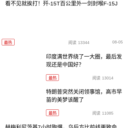
看不见就挨打！歼-15T百公里外一剑封喉F-15J
08-05
最热
阅读
13344
印度满世界绕了一大圈，最后发
现还是中国好？
最热
阅读
13014
特朗普突然关闭领事馆，高市早
苗的美梦该醒了
最热
阅读
11085
赫梅利尼茨基7小时殉爆，乌后方比前线更致命