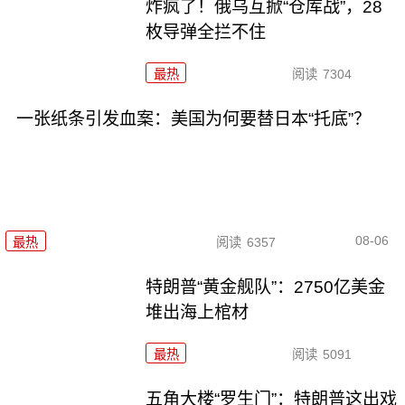
炸疯了！俄乌互掀“仓库战”，28
枚导弹全拦不住
最热
阅读
7304
一张纸条引发血案：美国为何要替日本“托底”？
08-06
最热
阅读
6357
特朗普“黄金舰队”：2750亿美金
堆出海上棺材
最热
阅读
5091
五角大楼“罗生门”：特朗普这出戏