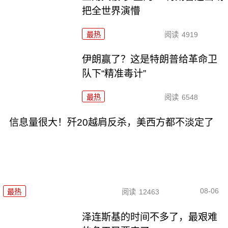
把全世界演懵
最热
阅读
4919
伊朗赢了？这是特朗普给革命卫
队下“精准毒计”
最热
阅读
6548
信息量很大！歼20越肩反杀，美西方都不淡定了
08-06
最热
阅读
12463
泽连斯基的时间不多了，最艰难