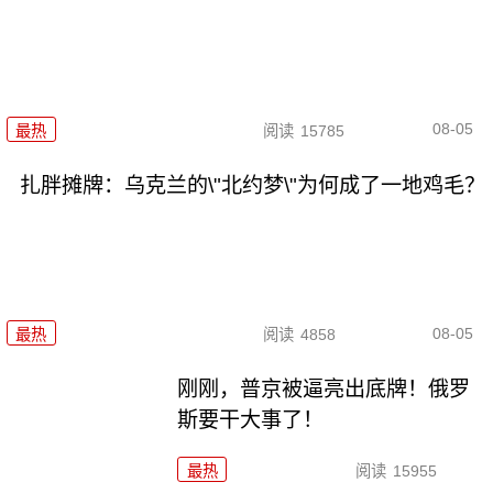
08-05
最热
阅读
15785
扎胖摊牌：乌克兰的\"北约梦\"为何成了一地鸡毛？
08-05
最热
阅读
4858
刚刚，普京被逼亮出底牌！俄罗
斯要干大事了！
最热
阅读
15955