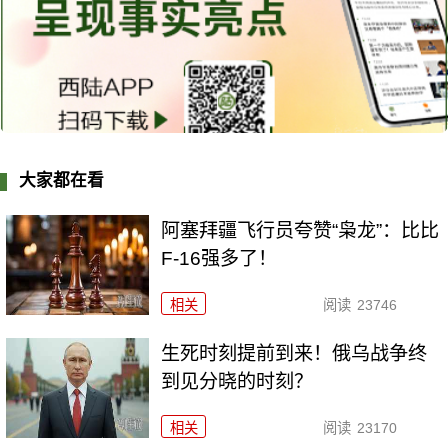
大家都在看
阿塞拜疆飞行员夸赞“枭龙”：比比
F-16强多了！
相关
阅读
23746
生死时刻提前到来！俄乌战争终
到见分晓的时刻？
相关
阅读
23170