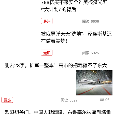
766亿买不来安全？美核潜光鲜
\"大计划\"的背后
最热
阅读
6606
被俄导弹天天“洗地”，泽连斯基还
在做着美梦！
最热
阅读
5925
删去28字，扩军一整本！高市的把戏骗不了东大
08-06
最热
阅读
5627
欧盟想关门，中国人就翻墙，布鲁塞尔被逼到墙角