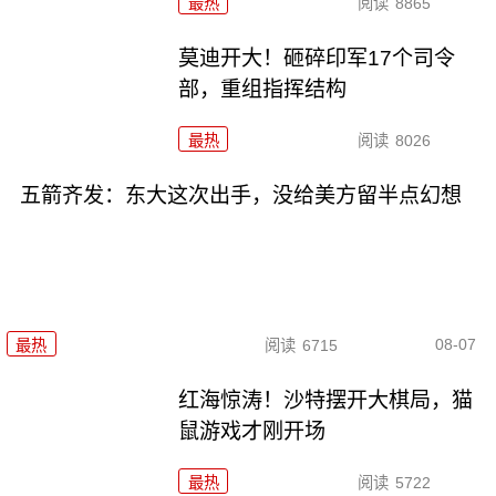
最热
阅读
8865
莫迪开大！砸碎印军17个司令
部，重组指挥结构
最热
阅读
8026
五箭齐发：东大这次出手，没给美方留半点幻想
08-07
最热
阅读
6715
红海惊涛！沙特摆开大棋局，猫
鼠游戏才刚开场
最热
阅读
5722