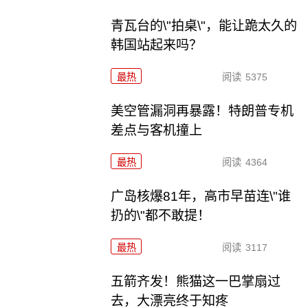
青瓦台的\"拍桌\"，能让跪太久的
韩国站起来吗？
最热
阅读
5375
美空管漏洞再暴露！特朗普专机
差点与客机撞上
最热
阅读
4364
广岛核爆81年，高市早苗连\"谁
扔的\"都不敢提！
最热
阅读
3117
五箭齐发！熊猫这一巴掌扇过
去，大漂亮终于知疼