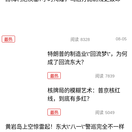
08-05
最热
阅读
8328
特朗普的制造业\"回流梦\"，为何
成了回流东大？
最热
阅读
7839
核牌局的模糊艺术：普京核红
线，到底有多红？
最热
阅读
5049
黄岩岛上空惊雷起！东大\"八一\"警巡完全不一样