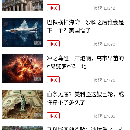
相关
阅读
19242
巴铁横扫海湾：沙科之后谁会是
下一个？美国懵了
相关
阅读
19070
冲之鸟礁一声炮响，高市早苗的
\"岛链梦\"碎一地
相关
阅读
17776
血条见底？美利坚这艘巨轮，或
许撑不了多久了
相关
阅读
17685