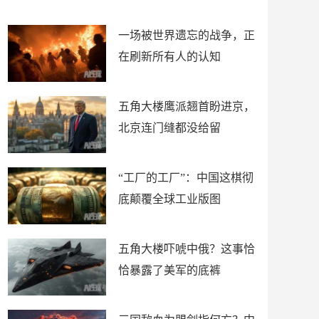
了
裤
一场被世界遗忘的战争，正
在刷新所有人的认知
五角大楼鹰派翘首盼进京，
北京连门缝都没给留
“工厂的工厂”：中国这棋彻
底颠覆全球工业版图
五角大楼吓唬中俄？这事恰
恰暴露了美军的底裤