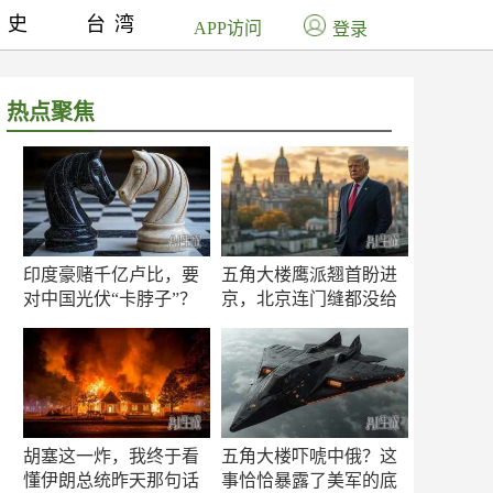
历史
台湾
APP访问
登录
热点聚焦
印度豪赌千亿卢比，要
五角大楼鹰派翘首盼进
对中国光伏“卡脖子”？
京，北京连门缝都没给
留
胡塞这一炸，我终于看
五角大楼吓唬中俄？这
懂伊朗总统昨天那句话
事恰恰暴露了美军的底