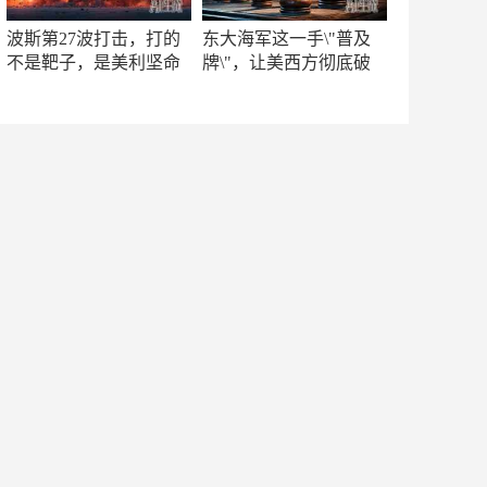
波斯第27波打击，打的
东大海军这一手\"普及
不是靶子，是美利坚命
牌\"，让美西方彻底破
门
防！