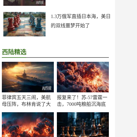
1.3万俄军直插日本海，美日
的双线噩梦开始了
西陆精选
菲律宾五天三闹，美航
报复来了！苏-57雷霆一
母压阵，布林肯说了大
击，7000吨粮船沉海底
实话