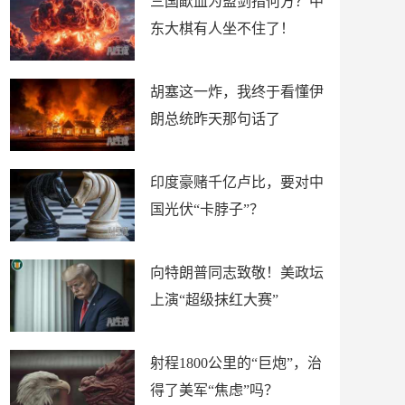
三国歃血为盟剑指何方？中
东大棋有人坐不住了！
胡塞这一炸，我终于看懂伊
朗总统昨天那句话了
印度豪赌千亿卢比，要对中
国光伏“卡脖子”？
向特朗普同志致敬！美政坛
上演“超级抹红大赛”
射程1800公里的“巨炮”，治
得了美军“焦虑”吗？