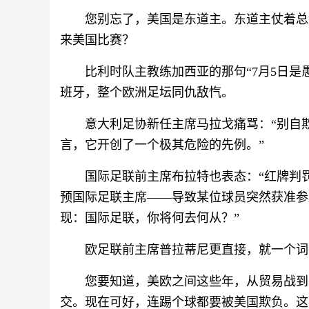
您别忘了，美国是东道主。东道主仗着总
来美国比赛？
比利时队主教练加西亚的那句“7月5日
班牙，整个欧洲足坛同仇敌忾。
意大利足协新任主席马拉戈痛骂：“别自
言，它开创了一个极其危险的先例。”
国际足联前主席布拉特也表态：“红牌判
预国际足联主席——导致某位球员突然获准参
现：国际足联，你将何去何从？”
欧足联前主席普拉蒂尼更直接，就一个词
您要知道，美欧之间这些年，从贸易战到
交。现在可好，连踢个球都要被美国欺负。这